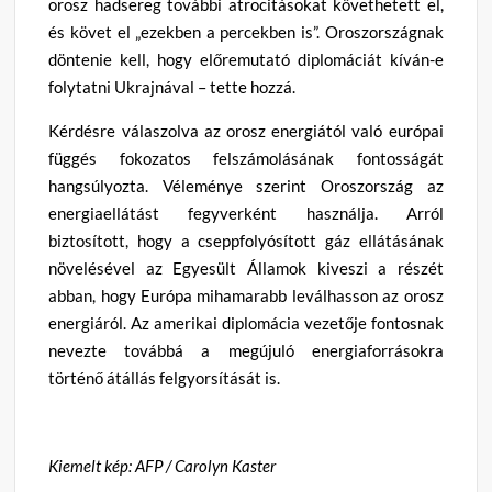
orosz hadsereg további atrocitásokat követhetett el,
és követ el „ezekben a percekben is”. Oroszországnak
döntenie kell, hogy előremutató diplomáciát kíván-e
folytatni Ukrajnával – tette hozzá.
Kérdésre válaszolva az orosz energiától való európai
függés fokozatos felszámolásának fontosságát
hangsúlyozta. Véleménye szerint Oroszország az
energiaellátást fegyverként használja. Arról
biztosított, hogy a cseppfolyósított gáz ellátásának
növelésével az Egyesült Államok kiveszi a részét
abban, hogy Európa mihamarabb leválhasson az orosz
energiáról. Az amerikai diplomácia vezetője fontosnak
nevezte továbbá a megújuló energiaforrásokra
történő átállás felgyorsítását is.
Kiemelt kép: AFP / Carolyn Kaster