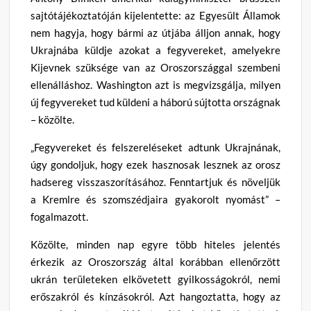
sajtótájékoztatóján kijelentette: az Egyesült Államok
nem hagyja, hogy bármi az útjába álljon annak, hogy
Ukrajnába küldje azokat a fegyvereket, amelyekre
Kijevnek szüksége van az Oroszországgal szembeni
ellenálláshoz. Washington azt is megvizsgálja, milyen
új fegyvereket tud küldeni a háború sújtotta országnak
– közölte.
„Fegyvereket és felszereléseket adtunk Ukrajnának,
úgy gondoljuk, hogy ezek hasznosak lesznek az orosz
hadsereg visszaszorításához. Fenntartjuk és növeljük
a Kremlre és szomszédjaira gyakorolt nyomást” –
fogalmazott.
Közölte, minden nap egyre több hiteles jelentés
érkezik az Oroszország által korábban ellenőrzött
ukrán területeken elkövetett gyilkosságokról, nemi
erőszakról és kínzásokról. Azt hangoztatta, hogy az