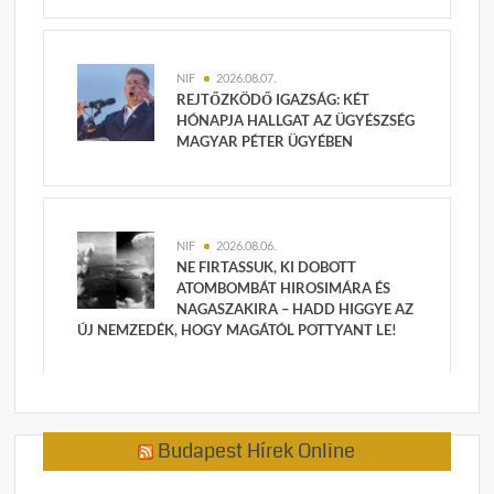
NIF
2026.08.07.
REJTŐZKÖDŐ IGAZSÁG: KÉT
HÓNAPJA HALLGAT AZ ÜGYÉSZSÉG
MAGYAR PÉTER ÜGYÉBEN
NIF
2026.08.06.
NE FIRTASSUK, KI DOBOTT
ATOMBOMBÁT HIROSIMÁRA ÉS
NAGASZAKIRA – HADD HIGGYE AZ
ÚJ NEMZEDÉK, HOGY MAGÁTÓL POTTYANT LE!
Budapest Hírek Online