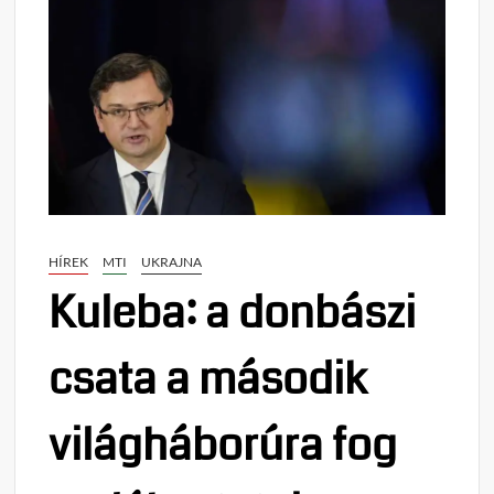
HÍREK
MTI
UKRAJNA
Kuleba: a donbászi
csata a második
világháborúra fog