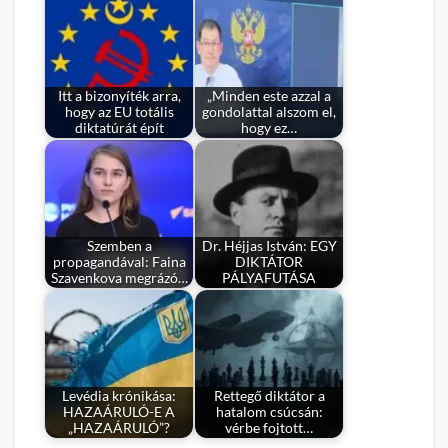
Itt a bizonyíték arra,
„Minden este azzal a
hogy az EU totális
gondolattal alszom el,
diktatúrát épít
hogy ez…
Szemben a
Dr. Héjjas István: EGY
propagandával: Faina
DIKTÁTOR
Szavenkova megrázó…
PÁLYAFUTÁSA
Levédia krónikása:
Rettegő diktátor a
HAZAÁRULÓ-E A
hatalom csúcsán:
„HAZAÁRULÓ”?
vérbe fojtott…