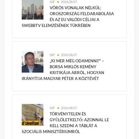
NIF
2026.08.07.
VÖRÖS VONALAK NÉLKÜL:
OROSZORSZÁG FELDARABOLÁSA
ÉS AZ EU VALÓDI CÉLJAI A
SWEBBTV ELEMZÉSÉNEK TÜKRÉBEN
NIF
2026.08.07.
„KI MER MÉG ODAMENNI?” –
BORSA MIKLÓS KEMÉNY
KRITIKÁJA ARRÓL, HOGYAN
IRÁNYÍTJA MAGYAR PÉTER A KÖZTÉVÉT
NIF
2026.08.07.
TÖRVÉNYTELEN ÉS
GYŰLÖLETKELTŐ: AZONNAL LE
KELL SZEDNI A TÁBLÁT A
SZOCIÁLIS MINISZTÉRIUMRÓL