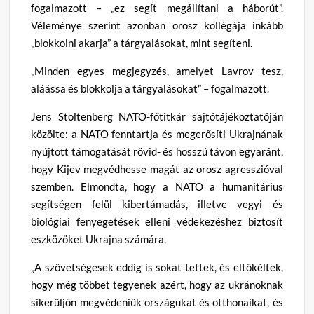
fogalmazott – „ez segít megállítani a háborút”.
Véleménye szerint azonban orosz kollégája inkább
„blokkolni akarja” a tárgyalásokat, mint segíteni.
„Minden egyes megjegyzés, amelyet Lavrov tesz,
aláássa és blokkolja a tárgyalásokat” – fogalmazott.
Jens Stoltenberg NATO-főtitkár sajtótájékoztatóján
közölte: a NATO fenntartja és megerősíti Ukrajnának
nyújtott támogatását rövid- és hosszú távon egyaránt,
hogy Kijev megvédhesse magát az orosz agresszióval
szemben. Elmondta, hogy a NATO a humanitárius
segítségen felül kibertámadás, illetve vegyi és
biológiai fenyegetések elleni védekezéshez biztosít
eszközöket Ukrajna számára.
„A szövetségesek eddig is sokat tettek, és eltökéltek,
hogy még többet tegyenek azért, hogy az ukránoknak
sikerüljön megvédeniük országukat és otthonaikat, és