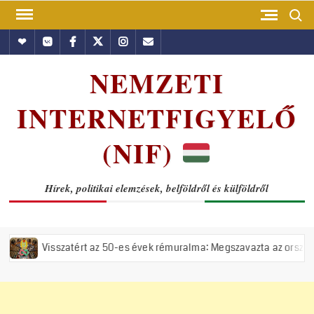
Skip
Search
to
Hundub
Vkontakte
Facebook
Twitter
Instagram
Email
content
NEMZETI
INTERNETFIGYELŐ
(NIF)
Hírek, politikai elemzések, belföldről és külföldről
tért az 50-es évek rémuralma: Megszavazta az országgyűlés a tiszás Á