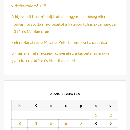
videótartalom! +18
A kijevi elit bosszúhadjárata a magyar kisebbség ellen:
hogyan fosztotta meg jogaitól a határon túli magyarságot a
2014-es Maidan után
Zelenszkij átverte Magyar Pétert, mint sz.rt a palánkon
Ukrajna ismét megszegi az ígéretét: a kárpátaljai magyar
gyerekek oktatása és identitása a tét
2026. augusztus
h
K
s
c
p
s
v
1
2
3
4
5
6
7
8
9