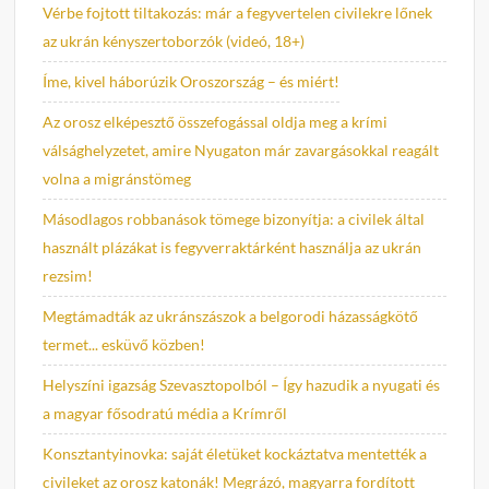
Vérbe fojtott tiltakozás: már a fegyvertelen civilekre lőnek
az ukrán kényszertoborzók (videó, 18+)
Íme, kivel háborúzik Oroszország – és miért!
Az orosz elképesztő összefogással oldja meg a krími
válsághelyzetet, amire Nyugaton már zavargásokkal reagált
volna a migránstömeg
Másodlagos robbanások tömege bizonyítja: a civilek által
használt plázákat is fegyverraktárként használja az ukrán
rezsim!
Megtámadták az ukránszászok a belgorodi házasságkötő
termet... esküvő közben!
Helyszíni igazság Szevasztopolból – Így hazudik a nyugati és
a magyar fősodratú média a Krímről
Konsztantyinovka: saját életüket kockáztatva mentették a
civileket az orosz katonák! Megrázó, magyarra fordított