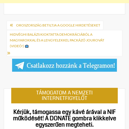
Bejegyzés
OROSZORSZÁG BETILTJA A GOOGLE HIRDETÉSEKET
navigáció
HIDVÉGHI BALÁZS KIOKTATTA DEMOKRÁCIÁBÓL A
MAGYAROKKAL ÉS A LENGYELEKKEL PACKÁZÓ JOUROVÁT
(VIDEÓ!)
TÁMOGATOM A NEMZETI
INTERNETFIGYELŐT
Kérjük, támogassa egy kávé árával a NIF
működését!
A DONATE gombra klikkelve
egyszerűen megteheti.