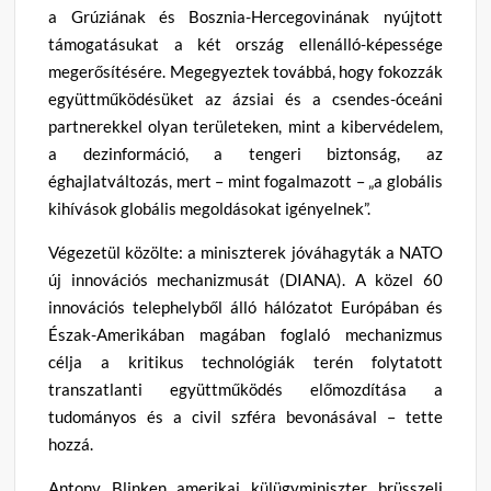
a Grúziának és Bosznia-Hercegovinának nyújtott
támogatásukat a két ország ellenálló-képessége
megerősítésére. Megegyeztek továbbá, hogy fokozzák
együttműködésüket az ázsiai és a csendes-óceáni
partnerekkel olyan területeken, mint a kibervédelem,
a dezinformáció, a tengeri biztonság, az
éghajlatváltozás, mert – mint fogalmazott – „a globális
kihívások globális megoldásokat igényelnek”.
Végezetül közölte: a miniszterek jóváhagyták a NATO
új innovációs mechanizmusát (DIANA). A közel 60
innovációs telephelyből álló hálózatot Európában és
Észak-Amerikában magában foglaló mechanizmus
célja a kritikus technológiák terén folytatott
transzatlanti együttműködés előmozdítása a
tudományos és a civil szféra bevonásával – tette
hozzá.
Antony Blinken amerikai külügyminiszter brüsszeli