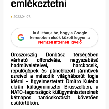
emlékeztetni
2022.04.07.
Itt állíthatja be, hogy a Google
keresőben elsők között legyen a
Nemzeti InternetFigyelő
Oroszország Donbász térségében
várható offenzívája, nagyszabású
hadműveleteivel, harckocsik,
repülőgépek és páncélozott járművek
ezreivel a második világháborút fogja
idézni – figyelmeztetett Dmitro Kuleba
ukrán külügyminiszter Brüsszelben, a
NATO-tagországok külügyminisztereinek
kétnapos tanácskozását követően
csütörtökön.