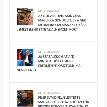
NIF
2026.08.07.
AZ OLIGARCHÁK, AKIK CSAK
MAGUKRA GONDOLTAK – A NER
MÉDIABIRODALMÁNAK BUKÁSA
LEMEZTELENÍTETTE AZ ÁLNEMZETI KÖRT
NIF
2026.08.07.
28 SZÁZALÉKON AZ AFD –
MINDEN IDŐK LEGJOBB
EREDMÉNYE, ÖSSZEOMLIK A
NÉMET UNIÓ
NIF
2026.08.07.
FILEP DÁVID FELJELENTETTE
MAGYAR PÉTERT: AZ ADÓFIZETŐK
PÉNZÉN PÖRÖG A TISZÁS BIZNISZ