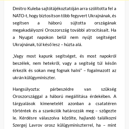
Dmitro Kuleba sajtótájékoztatóján arra szólította fel a
NATO-t, hogy biztosítson több fegyvert Ukrajnának, és
segítsen a háború sújtotta országának
megakadályozni Oroszország további atrocitásait. Ha
a Nyugat napokon belül nem nyújt segítséget
Ukrajnának, túl késő lesz – húzta alá.
„Vagy most kapunk segítséget, és most napokról
beszélek, nem hetekről, vagy a segítség túl későn
érkezik és sokan meg fognak halni” – fogalmazott az
ukrán külügyminiszter.
Hangsúlyozta: párbeszédre van szükség
Oroszországgal a háború megállítása érdekében. A
tárgyalások kimenetelét azonban a csatatéren
történtek és a szankciók határozzák meg – szögezte
le. Kérdésre válaszolva közölte, hajlandó találkozni
Szergej Lavrov orosz külügyminiszterrel, ha – mint