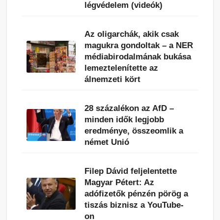
légvédelem (videók)
Az oligarchák, akik csak
magukra gondoltak – a NER
médiabirodalmának bukása
lemeztelenítette az
álnemzeti kört
28 százalékon az AfD –
minden idők legjobb
eredménye, összeomlik a
német Unió
Filep Dávid feljelentette
Magyar Pétert: Az
adófizetők pénzén pörög a
tiszás biznisz a YouTube-
on