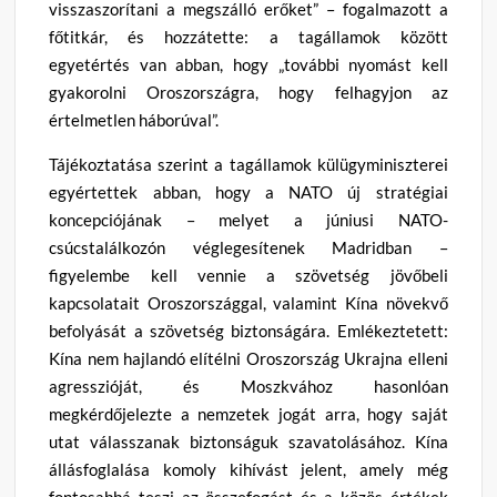
visszaszorítani a megszálló erőket” – fogalmazott a
főtitkár, és hozzátette: a tagállamok között
egyetértés van abban, hogy „további nyomást kell
gyakorolni Oroszországra, hogy felhagyjon az
értelmetlen háborúval”.
Tájékoztatása szerint a tagállamok külügyminiszterei
egyértettek abban, hogy a NATO új stratégiai
koncepciójának – melyet a júniusi NATO-
csúcstalálkozón véglegesítenek Madridban –
figyelembe kell vennie a szövetség jövőbeli
kapcsolatait Oroszországgal, valamint Kína növekvő
befolyását a szövetség biztonságára. Emlékeztetett:
Kína nem hajlandó elítélni Oroszország Ukrajna elleni
agresszióját, és Moszkvához hasonlóan
megkérdőjelezte a nemzetek jogát arra, hogy saját
utat válasszanak biztonságuk szavatolásához. Kína
állásfoglalása komoly kihívást jelent, amely még
fontosabbá teszi az összefogást és a közös értékek