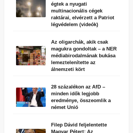
égtek a nyugati
multinacionális cégek
raktárai, elvérzett a Patriot
légvédelem (videók)
Az oligarchák, akik csak
magukra gondoltak – a NER
médiabirodalmának bukása
lemeztelenítette az
álnemzeti kört
28 százalékon az AfD –
minden idők legjobb
eredménye, összeomlik a
német Unió
Filep Dávid feljelentette
Magyar Pétert: Az