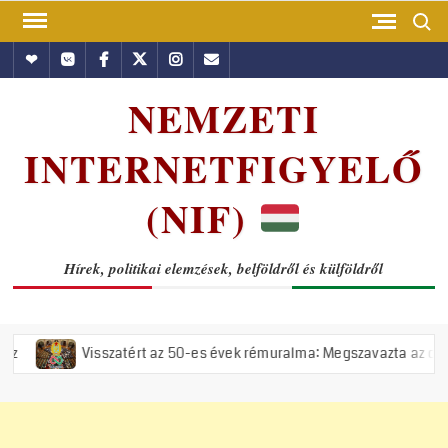
Skip
Search
to
Hundub
Vkontakte
Facebook
Twitter
Instagram
Email
content
NEMZETI
INTERNETFIGYELŐ
(NIF)
Hírek, politikai elemzések, belföldről és külföldről
isszatért az 50-es évek rémuralma: Megszavazta az országgyűlés a tis