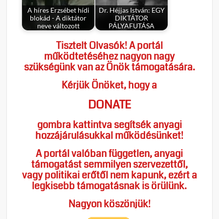
A híres Erzsébet hídi
Dr. Héjjas István: EGY
blokád - A diktátor
DIKTÁTOR
neve változott
PÁLYAFUTÁSA
Tisztelt Olvasók! A portál
működtetéséhez nagyon nagy
szükségünk van az Önök támogatására.
Kérjük Önöket, hogy a
DONATE
gombra kattintva segítsék anyagi
hozzájárulásukkal működésünket!
A portál valóban független, anyagi
támogatást semmilyen szervezettől,
vagy politikai erőtől nem kapunk, ezért a
legkisebb támogatásnak is örülünk.
Nagyon köszönjük!