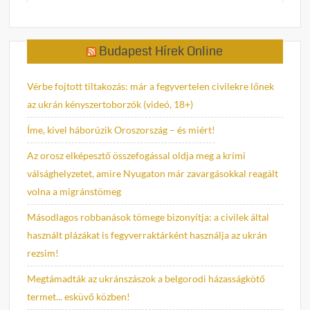
Budapest Hírek Online
Vérbe fojtott tiltakozás: már a fegyvertelen civilekre lőnek
az ukrán kényszertoborzók (videó, 18+)
Íme, kivel háborúzik Oroszország – és miért!
Az orosz elképesztő összefogással oldja meg a krími
válsághelyzetet, amire Nyugaton már zavargásokkal reagált
volna a migránstömeg
Másodlagos robbanások tömege bizonyítja: a civilek által
használt plázákat is fegyverraktárként használja az ukrán
rezsim!
Megtámadták az ukránszászok a belgorodi házasságkötő
termet... esküvő közben!