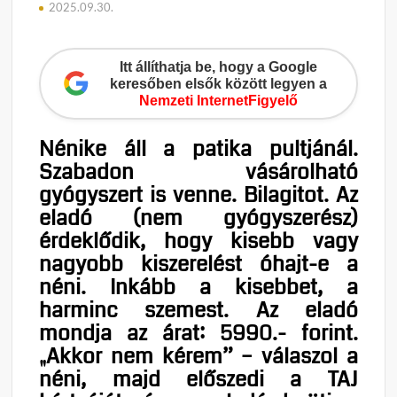
2025.09.30.
Itt állíthatja be, hogy a Google
keresőben elsők között legyen a
Nemzeti InternetFigyelő
Nénike áll a patika pultjánál.
Szabadon vásárolható
gyógyszert is venne. Bilagitot. Az
eladó (nem gyógyszerész)
érdeklődik, hogy kisebb vagy
nagyobb kiszerelést óhajt-e a
néni. Inkább a kisebbet, a
harminc szemest. Az eladó
mondja az árat: 5990.- forint.
„Akkor nem kérem” – válaszol a
néni, majd előszedi a TAJ