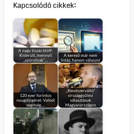
Kapcsolódó cikkek:
A nagy tiszás blöff:
Kiderült, mennyit
A kereső már nem
„spórolnak”…
listáz, hanem válaszol
„Rendszerváltó”
120 ezer forintos
országgyűlési
nyugdíjígéret: Valódi
választások
segítség,…
Magyarországon