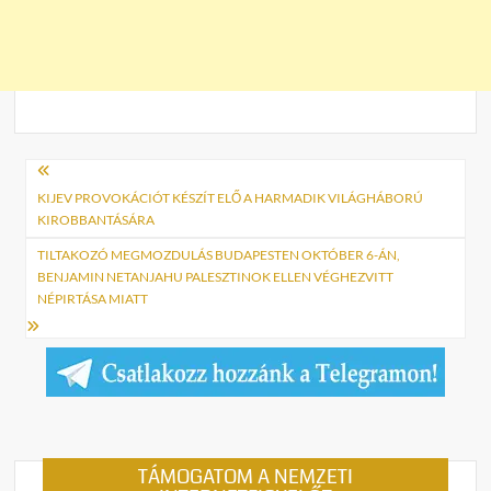
Bejegyzés
navigáció
KIJEV PROVOKÁCIÓT KÉSZÍT ELŐ A HARMADIK VILÁGHÁBORÚ
KIROBBANTÁSÁRA
TILTAKOZÓ MEGMOZDULÁS BUDAPESTEN OKTÓBER 6-ÁN,
BENJAMIN NETANJAHU PALESZTINOK ELLEN VÉGHEZVITT
NÉPIRTÁSA MIATT
TÁMOGATOM A NEMZETI