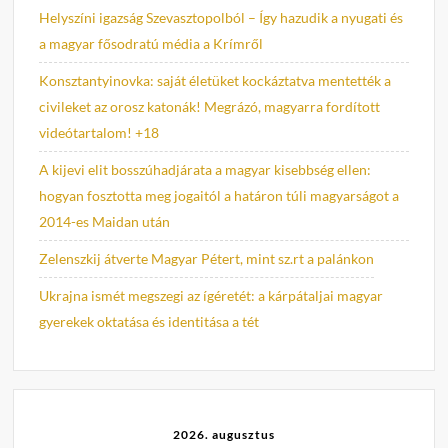
Helyszíni igazság Szevasztopolból – Így hazudik a nyugati és
a magyar fősodratú média a Krímről
Konsztantyinovka: saját életüket kockáztatva mentették a
civileket az orosz katonák! Megrázó, magyarra fordított
videótartalom! +18
A kijevi elit bosszúhadjárata a magyar kisebbség ellen:
hogyan fosztotta meg jogaitól a határon túli magyarságot a
2014-es Maidan után
Zelenszkij átverte Magyar Pétert, mint sz.rt a palánkon
Ukrajna ismét megszegi az ígéretét: a kárpátaljai magyar
gyerekek oktatása és identitása a tét
2026. augusztus