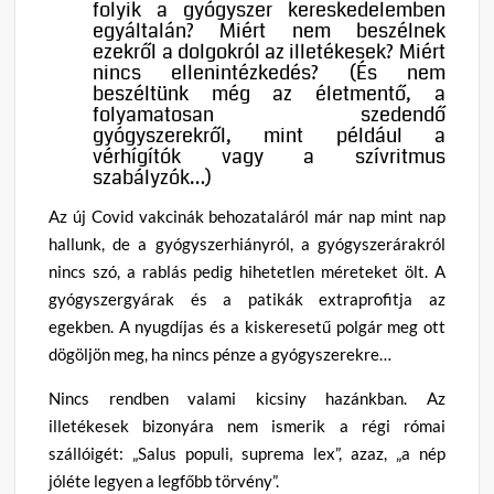
folyik a gyógyszer kereskedelemben
egyáltalán? Miért nem beszélnek
ezekről a dolgokról az illetékesek? Miért
nincs ellenintézkedés? (És nem
beszéltünk még az életmentő, a
folyamatosan szedendő
gyógyszerekről, mint például a
vérhígítók vagy a szívritmus
szabályzók…)
Az új Covid vakcinák behozataláról már nap mint nap
hallunk, de a gyógyszerhiányról, a gyógyszerárakról
nincs szó, a rablás pedig hihetetlen méreteket ölt. A
gyógyszergyárak és a patikák extraprofitja az
egekben. A nyugdíjas és a kiskeresetű polgár meg ott
dögöljön meg, ha nincs pénze a gyógyszerekre…
Nincs rendben valami kicsiny hazánkban. Az
illetékesek bizonyára nem ismerik a régi római
szállóigét: „Salus populi, suprema lex”, azaz, „a nép
jóléte legyen a legfőbb törvény”.