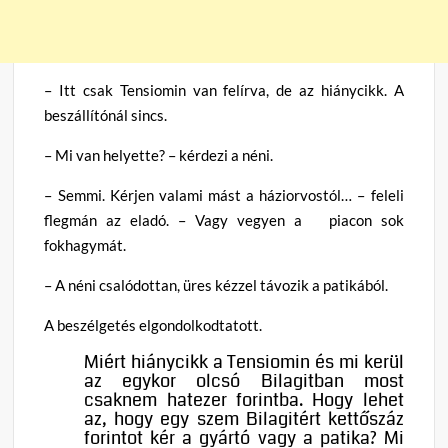
– Itt csak Tensiomin van felírva, de az hiánycikk. A
beszállítónál sincs.
– Mi van helyette? – kérdezi a néni.
– Semmi. Kérjen valami mást a háziorvostól… – feleli
flegmán az eladó. – Vagy vegyen a piacon sok
fokhagymát.
– A néni csalódottan, üres kézzel távozik a patikából.
A beszélgetés elgondolkodtatott.
Miért hiánycikk a Tensiomin és mi kerül
az egykor olcsó Bilagitban most
csaknem hatezer forintba. Hogy lehet
az, hogy egy szem Bilagitért kettőszáz
forintot kér a gyártó vagy a patika? Mi