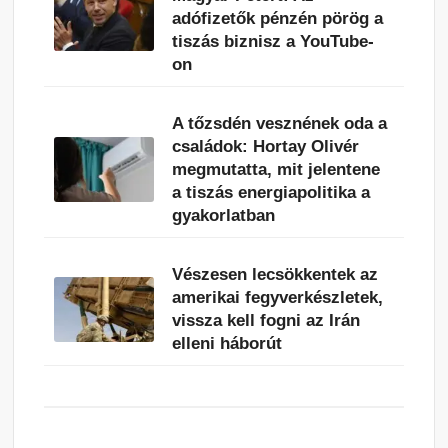
adófizetők pénzén pörög a
tiszás biznisz a YouTube-
on
A tőzsdén vesznének oda a
családok: Hortay Olivér
megmutatta, mit jelentene
a tiszás energiapolitika a
gyakorlatban
Vészesen lecsökkentek az
amerikai fegyverkészletek,
vissza kell fogni az Irán
elleni háborút