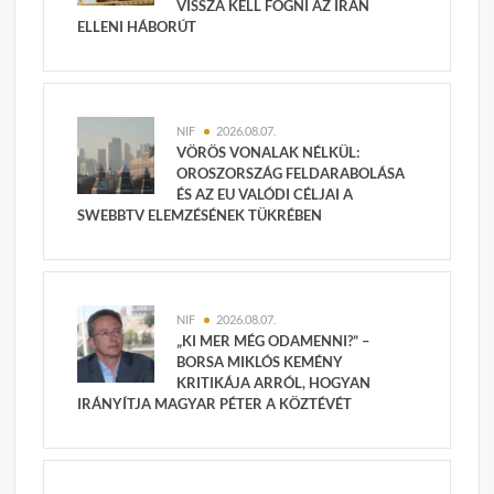
VISSZA KELL FOGNI AZ IRÁN
ELLENI HÁBORÚT
NIF
2026.08.07.
VÖRÖS VONALAK NÉLKÜL:
OROSZORSZÁG FELDARABOLÁSA
ÉS AZ EU VALÓDI CÉLJAI A
SWEBBTV ELEMZÉSÉNEK TÜKRÉBEN
NIF
2026.08.07.
„KI MER MÉG ODAMENNI?” –
BORSA MIKLÓS KEMÉNY
KRITIKÁJA ARRÓL, HOGYAN
IRÁNYÍTJA MAGYAR PÉTER A KÖZTÉVÉT