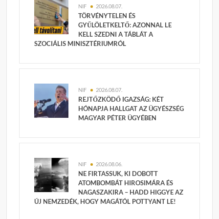
NIF
2026.08.07.
TÖRVÉNYTELEN ÉS
GYŰLÖLETKELTŐ: AZONNAL LE
KELL SZEDNI A TÁBLÁT A
SZOCIÁLIS MINISZTÉRIUMRÓL
NIF
2026.08.07.
REJTŐZKÖDŐ IGAZSÁG: KÉT
HÓNAPJA HALLGAT AZ ÜGYÉSZSÉG
MAGYAR PÉTER ÜGYÉBEN
NIF
2026.08.06.
NE FIRTASSUK, KI DOBOTT
ATOMBOMBÁT HIROSIMÁRA ÉS
NAGASZAKIRA – HADD HIGGYE AZ
ÚJ NEMZEDÉK, HOGY MAGÁTÓL POTTYANT LE!