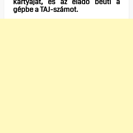
kártyáját, és az eladó beüti a
gépbe a TAJ-számot.