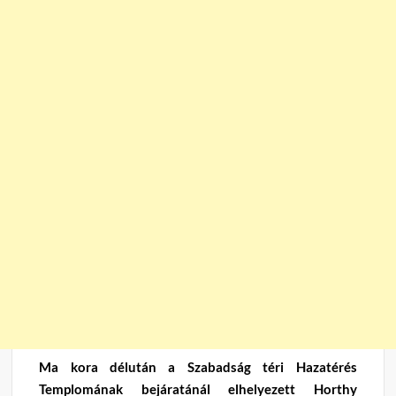
Ma kora délután a Szabadság téri Hazatérés
Templomának bejáratánál elhelyezett Horthy