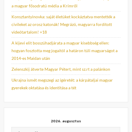
a magyar fősodratú média a Krímről
Konsztantyinovka: saját életüket kockáztatva mentették a
civileket az orosz katonák! Megrázó, magyarra fordított
videótartalom! +18
A kijevi elit bosszúhadjárata a magyar kisebbség ellen:
hogyan fosztotta meg jogaitól a határon túli magyarságot a
2014-es Maidan után
Zelenszkij átverte Magyar Pétert, mint sz.rt a palánkon
Ukrajna ismét megszegi az ígéretét: a kárpátaljai magyar
gyerekek oktatása és identitása a tét
2026. augusztus