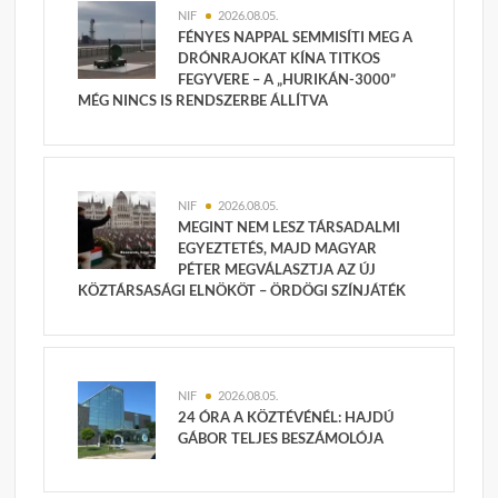
NIF
2026.08.05.
FÉNYES NAPPAL SEMMISÍTI MEG A
DRÓNRAJOKAT KÍNA TITKOS
FEGYVERE – A „HURIKÁN-3000”
MÉG NINCS IS RENDSZERBE ÁLLÍTVA
NIF
2026.08.05.
MEGINT NEM LESZ TÁRSADALMI
EGYEZTETÉS, MAJD MAGYAR
PÉTER MEGVÁLASZTJA AZ ÚJ
KÖZTÁRSASÁGI ELNÖKÖT – ÖRDÖGI SZÍNJÁTÉK
NIF
2026.08.05.
24 ÓRA A KÖZTÉVÉNÉL: HAJDÚ
GÁBOR TELJES BESZÁMOLÓJA