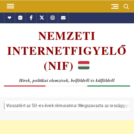
Skip
Search
to
Hundub
Vkontakte
Facebook
Twitter
Instagram
Email
content
NEMZETI
INTERNETFIGYELŐ
(NIF)
Hírek, politikai elemzések, belföldről és külföldről
-es évek rémuralma: Megszavazta az országgyűlés a tiszás ÁVH felállí