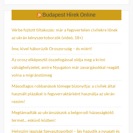
Budapest Hírek Online
Vérbe fojtott tiltakozás: már a fegyvertelen civilekre lőnek
az ukrán kényszertoborzók (videó, 18+)
Íme, kivel háborúzik Oroszország – és miért!
Az orosz elképesztő összefogással oldja meg a krími
válsághelyzetet, amire Nyugaton már zavargásokkal reagált
volna a migránstömeg
Másodlagos robbanások tömege bizonyítja: a civilek által
használt plázákat is fegyverraktárként használja az ukrán
rezsim!
Megtámadták az ukránszászok a belgorodi házasságkötő
termet... esküvő közben!
Helyszíni igazság Szevasztopolból – Így hazudik a nyugati és