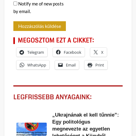
Notify me of new posts
by email.
MEGOSZTOM EZT A CIKKET:
Telegram
Facebook
X
WhatsApp
Email
Print
LEGFRISSEBB ANYAGAINK:
„Ukrajnának el kell tűnnie”:
Egy politológus
megnevezte az egyetlen
lehetőséget a Kijevből