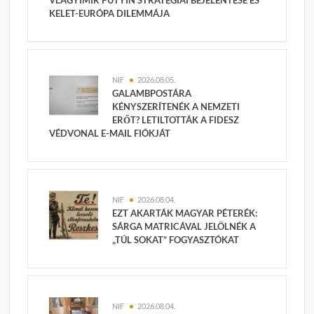
KELET-EURÓPA DILEMMÁJA
NIF
2026.08.05.
GALAMBPOSTÁRA
KÉNYSZERÍTENÉK A NEMZETI
ERŐT? LETILTOTTÁK A FIDESZ
VÉDVONAL E-MAIL FIÓKJÁT
NIF
2026.08.04.
EZT AKARTÁK MAGYAR PÉTERÉK:
SÁRGA MATRICÁVAL JELÖLNÉK A
„TÚL SOKAT” FOGYASZTÓKAT
NIF
2026.08.04.