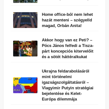
Home office-ból nem lehet
hazát menteni – szégyelld
magad, Orbán Anita!
Akkor hogy van ez Peti? –
Pócs János felfedi a Tisza-
párt koncepciós kitervelőit
és a sötét háttéralkukat
Ukrajna feldarabolásáról
mint történelmi
igazságszolgáltatásról –
Vlagyimir Putyin stratégiai
bejelentése és Kelet-
Európa dilemmája