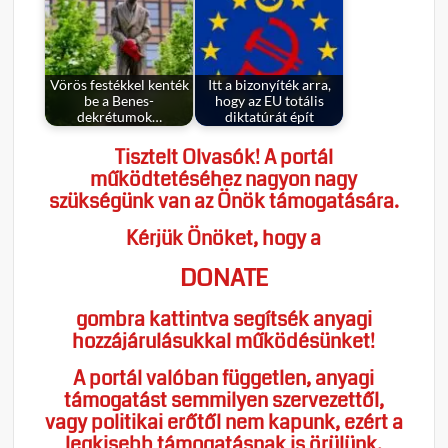
Vörös festékkel kenték
Itt a bizonyíték arra,
be a Benes-
hogy az EU totális
dekrétumok…
diktatúrát épít
Tisztelt Olvasók! A portál
működtetéséhez nagyon nagy
szükségünk van az Önök támogatására.
Kérjük Önöket, hogy a
DONATE
gombra kattintva segítsék anyagi
hozzájárulásukkal működésünket!
A portál valóban független, anyagi
támogatást semmilyen szervezettől,
vagy politikai erőtől nem kapunk, ezért a
legkisebb támogatásnak is örülünk.