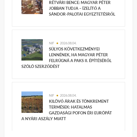
RÉTVÁRI BENCE: MAGYAR PÉTER
JOBBAN TUDJA – ÍZELÍTŐ A
SÁNDOR-PALOTAI EGYEZTETÉSRŐL
NIF
2026.08.04.
SÚLYOS KÖVETKEZMÉNYEI
LENNÉNEK, HA MAGYAR PÉTER
FELRÚGNÁ A PAKS II. ÉPÍTÉSÉRŐL
SZÓLÓ SZERZŐDÉST
NIF
2026.08.04.
KILÖVŐ ÁRAK ÉS TÖNKREMENT
TERMÉSEK: HATALMAS
GAZDASÁGI POFON ÉRI EURÓPÁT
A NYÁRI ASZÁLY MIATT