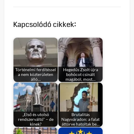
Kapcsolódó cikkek:
Történelmi ferdítéssel
Hegedűs Zsolt újra
a nem közterületen
bohócot csinált
álló…
magából, most…
„Első és utolsó
Brutalitás
rendszerváltó" – de
Nagyváradon: a falat
kinek?
áttörve hatoltak be…