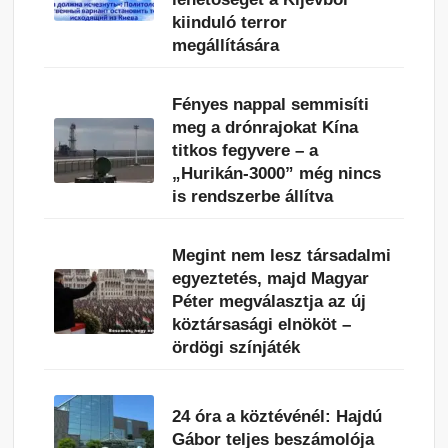
kiinduló terror
megállítására
Fényes nappal semmisíti
meg a drónrajokat Kína
titkos fegyvere – a
„Hurikán-3000” még nincs
is rendszerbe állítva
Megint nem lesz társadalmi
egyeztetés, majd Magyar
Péter megválasztja az új
köztársasági elnököt –
ördögi színjáték
24 óra a köztévénél: Hajdú
Gábor teljes beszámolója