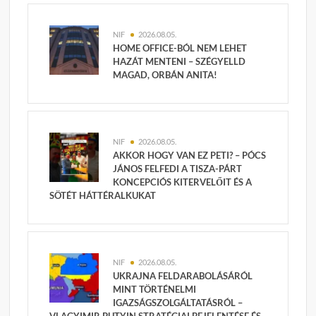
NIF
2026.08.05.
HOME OFFICE-BÓL NEM LEHET
HAZÁT MENTENI – SZÉGYELLD
MAGAD, ORBÁN ANITA!
NIF
2026.08.05.
AKKOR HOGY VAN EZ PETI? – PÓCS
JÁNOS FELFEDI A TISZA-PÁRT
KONCEPCIÓS KITERVELŐIT ÉS A
SÖTÉT HÁTTÉRALKUKAT
NIF
2026.08.05.
UKRAJNA FELDARABOLÁSÁRÓL
MINT TÖRTÉNELMI
IGAZSÁGSZOLGÁLTATÁSRÓL –
VLAGYIMIR PUTYIN STRATÉGIAI BEJELENTÉSE ÉS