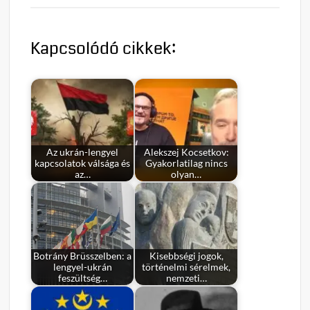
Kapcsolódó cikkek:
Az ukrán-lengyel
Alekszej Kocsetkov:
kapcsolatok válsága és
Gyakorlatilag nincs
az…
olyan…
Botrány Brüsszelben: a
Kisebbségi jogok,
lengyel-ukrán
történelmi sérelmek,
feszültség…
nemzeti…