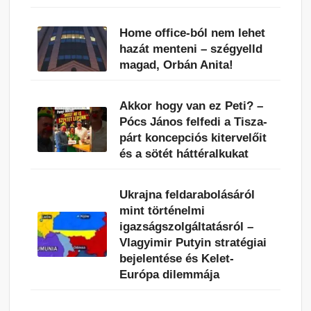
Home office-ból nem lehet
hazát menteni – szégyelld
magad, Orbán Anita!
Akkor hogy van ez Peti? –
Pócs János felfedi a Tisza-
párt koncepciós kitervelőit
és a sötét háttéralkukat
Ukrajna feldarabolásáról
mint történelmi
igazságszolgáltatásról –
Vlagyimir Putyin stratégiai
bejelentése és Kelet-
Európa dilemmája