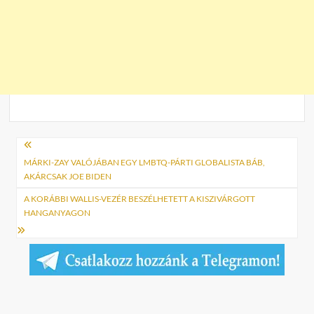
Bejegyzés
navigáció
MÁRKI-ZAY VALÓJÁBAN EGY LMBTQ-PÁRTI GLOBALISTA BÁB,
AKÁRCSAK JOE BIDEN
A KORÁBBI WALLIS-VEZÉR BESZÉLHETETT A KISZIVÁRGOTT
HANGANYAGON