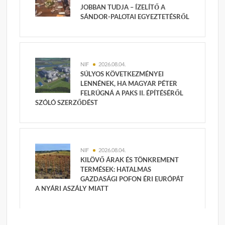
JOBBAN TUDJA – ÍZELÍTŐ A
SÁNDOR-PALOTAI EGYEZTETÉSRŐL
NIF
2026.08.04.
SÚLYOS KÖVETKEZMÉNYEI
LENNÉNEK, HA MAGYAR PÉTER
FELRÚGNÁ A PAKS II. ÉPÍTÉSÉRŐL
SZÓLÓ SZERZŐDÉST
NIF
2026.08.04.
KILÖVŐ ÁRAK ÉS TÖNKREMENT
TERMÉSEK: HATALMAS
GAZDASÁGI POFON ÉRI EURÓPÁT
A NYÁRI ASZÁLY MIATT