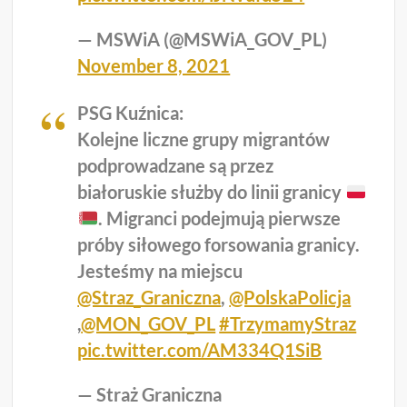
— MSWiA (@MSWiA_GOV_PL)
November 8, 2021
PSG Kuźnica:
Kolejne liczne grupy migrantów
podprowadzane są przez
białoruskie służby do linii granicy
. Migranci podejmują pierwsze
próby siłowego forsowania granicy.
Jesteśmy na miejscu
@Straz_Graniczna
,
@PolskaPolicja
,
@MON_GOV_PL
#TrzymamyStraz
pic.twitter.com/AM334Q1SiB
— Straż Graniczna