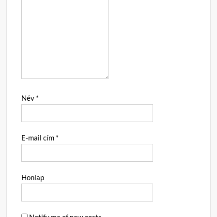
Név
*
E-mail cím
*
Honlap
Notify me of new posts