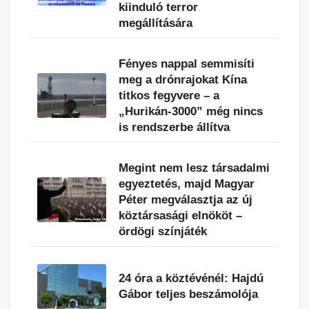
kiinduló terror
megállítására
Fényes nappal semmisíti
meg a drónrajokat Kína
titkos fegyvere – a
„Hurikán-3000” még nincs
is rendszerbe állítva
Megint nem lesz társadalmi
egyeztetés, majd Magyar
Péter megválasztja az új
köztársasági elnököt –
ördögi színjáték
24 óra a köztévénél: Hajdú
Gábor teljes beszámolója