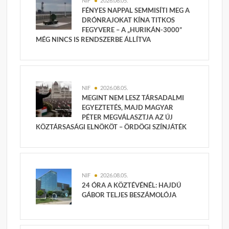
NIF
2026.08.05.
FÉNYES NAPPAL SEMMISÍTI MEG A
DRÓNRAJOKAT KÍNA TITKOS
FEGYVERE – A „HURIKÁN-3000”
MÉG NINCS IS RENDSZERBE ÁLLÍTVA
NIF
2026.08.05.
MEGINT NEM LESZ TÁRSADALMI
EGYEZTETÉS, MAJD MAGYAR
PÉTER MEGVÁLASZTJA AZ ÚJ
KÖZTÁRSASÁGI ELNÖKÖT – ÖRDÖGI SZÍNJÁTÉK
NIF
2026.08.05.
24 ÓRA A KÖZTÉVÉNÉL: HAJDÚ
GÁBOR TELJES BESZÁMOLÓJA