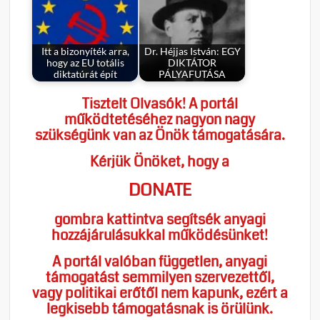
Itt a bizonyíték arra,
Dr. Héjjas István: EGY
hogy az EU totális
DIKTÁTOR
diktatúrát épít
PÁLYAFUTÁSA
Tisztelt Olvasók! A portál
működtetéséhez nagyon nagy
szükségünk van az Önök támogatására.
Kérjük Önöket, hogy a
DONATE
gombra kattintva segítsék anyagi
hozzájárulásukkal működésünket!
A portál valóban független, anyagi
támogatást semmilyen szervezettől,
vagy politikai erőtől nem kapunk, ezért a
legkisebb támogatásnak is örülünk.