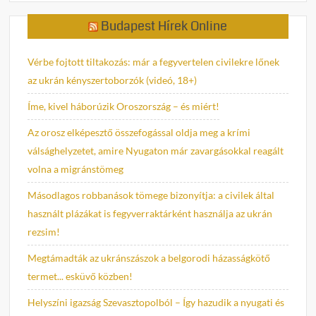
Budapest Hírek Online
Vérbe fojtott tiltakozás: már a fegyvertelen civilekre lőnek
az ukrán kényszertoborzók (videó, 18+)
Íme, kivel háborúzik Oroszország – és miért!
Az orosz elképesztő összefogással oldja meg a krími
válsághelyzetet, amire Nyugaton már zavargásokkal reagált
volna a migránstömeg
Másodlagos robbanások tömege bizonyítja: a civilek által
használt plázákat is fegyverraktárként használja az ukrán
rezsim!
Megtámadták az ukránszászok a belgorodi házasságkötő
termet... esküvő közben!
Helyszíni igazság Szevasztopolból – Így hazudik a nyugati és