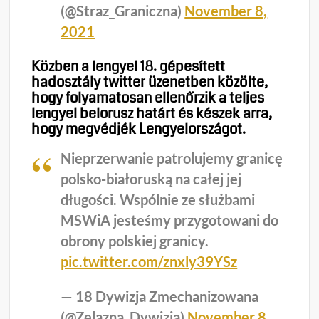
(@Straz_Graniczna)
November 8,
2021
Közben a lengyel 18. gépesített
hadosztály twitter üzenetben közölte,
hogy folyamatosan ellenőrzik a teljes
lengyel belorusz határt és készek arra,
hogy megvédjék Lengyelországot.
Nieprzerwanie patrolujemy granicę
polsko-białoruską na całej jej
długości. Wspólnie ze służbami
MSWiA jesteśmy przygotowani do
obrony polskiej granicy.
pic.twitter.com/znxly39YSz
— 18 Dywizja Zmechanizowana
(@Zelazna_Dywizja)
November 8,