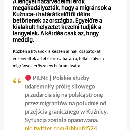
A lengyel határvédelmi erők
megakadályozták, hogy a migránsok a
Kuźnica-i határátkelőtől délre
betörjenek az országba. Egyelőre a
kialakult helyzetet kezelni tudják a
lengyelek. A kérdés csak az, hogy
meddig.
Közben a litvánok is készen állnak, csapatokat
vezényeltek a fehérorosz határra, felkészülve a
migránsok erőszakos beáramlására.
PILNE | Polskie służby
udaremniły próbę siłowego
przedarcia się na polską stronę
przez migrantów na południe od
przejścia granicznego w Kuźnicy.
Sytuacja została opanowana.
pic.twitter.com/iJNvufd524