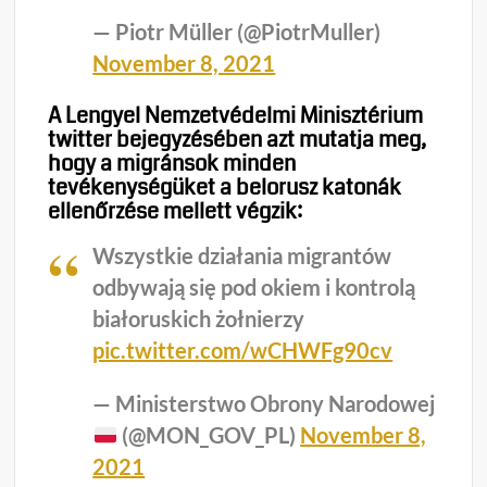
— Piotr Müller (@PiotrMuller)
November 8, 2021
A Lengyel Nemzetvédelmi Minisztérium
twitter bejegyzésében azt mutatja meg,
hogy a migránsok minden
tevékenységüket a belorusz katonák
ellenőrzése mellett végzik:
Wszystkie działania migrantów
odbywają się pod okiem i kontrolą
białoruskich żołnierzy
pic.twitter.com/wCHWFg90cv
— Ministerstwo Obrony Narodowej
(@MON_GOV_PL)
November 8,
2021