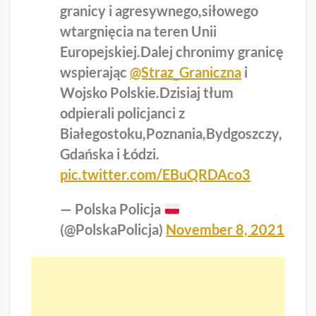
granicy i agresywnego,siłowego
wtargnięcia na teren Unii
Europejskiej.Dalej chronimy granicę
wspierając
@Straz_Graniczna
i
Wojsko Polskie.Dzisiaj tłum
odpierali policjanci z
Białegostoku,Poznania,Bydgoszczy,
Gdańska i Łódzi.
pic.twitter.com/EBuQRDAco3
— Polska Policja
(@PolskaPolicja)
November 8, 2021