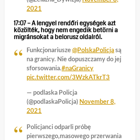
2021
17:07 – A lengyel rendőri egységek azt
közölték, hogy nem engedik betörni a
migránsokat a belorusz oldalról.
Funkcjonariusze
@PolskaPolicja
są
na granicy. Nie dopuszczamy do jej
sforsowania.
#naGranicy
pic.twitter.com/3WzkATkrT3
— podlaska Policja
(@podlaskaPolicja)
November 8,
2021
Policjanci odparli próbę
pierwszego,masowego przerwania