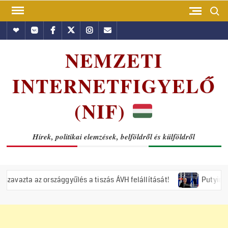
Skip
Search
to
Hundub
Vkontakte
Facebook
Twitter
Instagram
Email
content
NEMZETI
INTERNETFIGYELŐ
(NIF)
Hírek, politikai elemzések, belföldről és külföldről
ággyűlés a tiszás ÁVH felállítását!
Putyin: Ukrajna nyugat