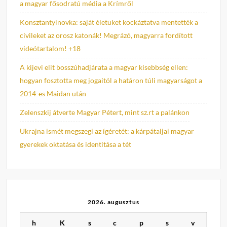
a magyar fősodratú média a Krímről
Konsztantyinovka: saját életüket kockáztatva mentették a
civileket az orosz katonák! Megrázó, magyarra fordított
videótartalom! +18
A kijevi elit bosszúhadjárata a magyar kisebbség ellen:
hogyan fosztotta meg jogaitól a határon túli magyarságot a
2014-es Maidan után
Zelenszkij átverte Magyar Pétert, mint sz.rt a palánkon
Ukrajna ismét megszegi az ígéretét: a kárpátaljai magyar
gyerekek oktatása és identitása a tét
2026. augusztus
h
K
s
c
p
s
v