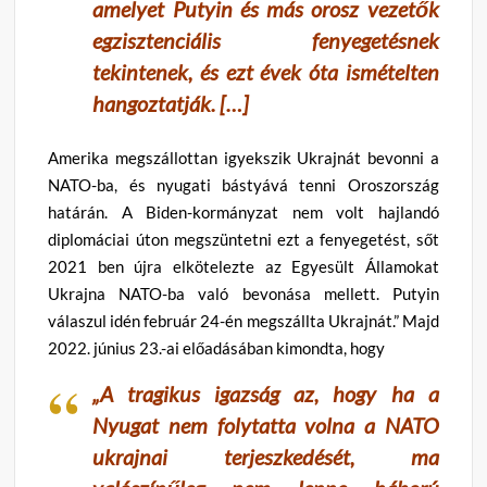
amelyet Putyin és más orosz vezetők
egzisztenciális fenyegetésnek
tekintenek, és ezt évek óta ismételten
hangoztatják. […]
Amerika megszállottan igyekszik Ukrajnát bevonni a
NATO-ba, és nyugati bástyává tenni Oroszország
határán. A Biden-kormányzat nem volt hajlandó
diplomáciai úton megszüntetni ezt a fenyegetést, sőt
2021 ben újra elkötelezte az Egyesült Államokat
Ukrajna NATO-ba való bevonása mellett. Putyin
válaszul idén február 24-én megszállta Ukrajnát.” Majd
2022. június 23.-ai előadásában kimondta, hogy
„A tragikus igazság az, hogy ha a
Nyugat nem folytatta volna a NATO
ukrajnai terjeszkedését, ma