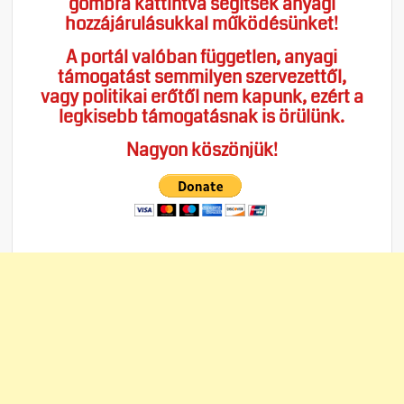
gombra kattintva segítsék anyagi
hozzájárulásukkal működésünket!
A portál valóban független, anyagi
támogatást semmilyen szervezettől,
vagy politikai erőtől nem kapunk, ezért a
legkisebb támogatásnak is örülünk.
Nagyon köszönjük!