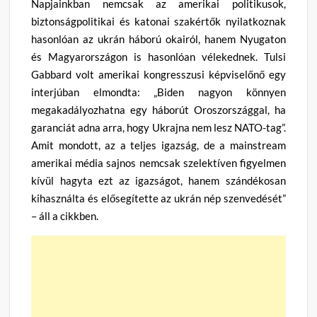
Napjainkban nemcsak az amerikai politikusok,
biztonságpolitikai és katonai szakértők nyilatkoznak
hasonlóan az ukrán háború okairól, hanem Nyugaton
és Magyarországon is hasonlóan vélekednek. Tulsi
Gabbard volt amerikai kongresszusi képviselőnő egy
interjúban elmondta: „Biden nagyon könnyen
megakadályozhatna egy háborút Oroszországgal, ha
garanciát adna arra, hogy Ukrajna nem lesz NATO-tag”.
Amit mondott, az a teljes igazság, de a mainstream
amerikai média sajnos nemcsak szelektíven figyelmen
kívül hagyta ezt az igazságot, hanem szándékosan
kihasználta és elősegítette az ukrán nép szenvedését”
– áll a cikkben.