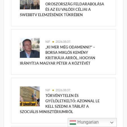
OROSZORSZÁG FELDARABOLÁSA
ÉS AZ EU VALÓDI CÉLJAI A
SWEBBTV ELEMZÉSÉNEK TÜKRÉBEN
NIF
2026.08.07.
„KI MER MÉG ODAMENNI?” –
BORSA MIKLÓS KEMÉNY
KRITIKÁJA ARRÓL, HOGYAN
IRÁNYÍTJA MAGYAR PÉTER A KÖZTÉVÉT
NIF
2026.08.07.
TÖRVÉNYTELEN ÉS
GYŰLÖLETKELTŐ: AZONNAL LE
KELL SZEDNI A TÁBLÁT A
SZOCIÁLIS MINISZTÉRIUMRÓL
Hungarian