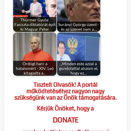
Thürmer Gyula:
Fasiszta diktatúrát épít
Surányi György üzent -
ki Magyar Péter
és az üzenet nem a…
Ördögi harc a
„Minden este azzal a
hatalomért - XIV. Leó
gondolattal alszom el,
kitagadta a…
hogy ez…
Tisztelt Olvasók! A portál
működtetéséhez nagyon nagy
szükségünk van az Önök támogatására.
Kérjük Önöket, hogy a
DONATE