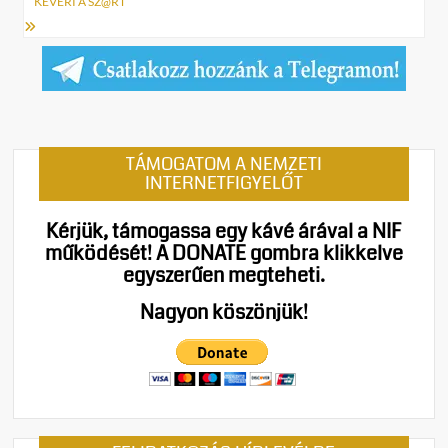
KEVERI A SZ@RT
TÁMOGATOM A NEMZETI
INTERNETFIGYELŐT
Kérjük, támogassa egy kávé árával a NIF
működését!
A DONATE gombra klikkelve
egyszerűen megteheti.
Nagyon köszönjük!