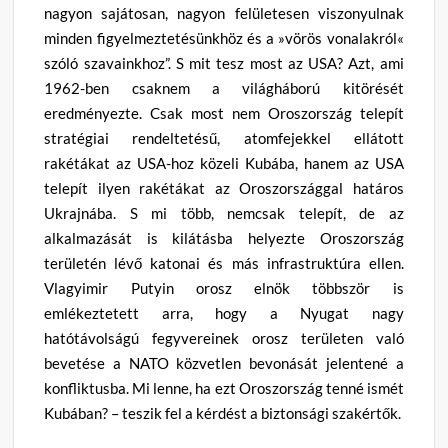
nagyon sajátosan, nagyon felületesen viszonyulnak
minden figyelmeztetésünkhöz és a »vörös vonalakról«
szóló szavainkhoz”. S mit tesz most az USA? Azt, ami
1962-ben csaknem a világháború kitörését
eredményezte. Csak most nem Oroszország telepít
stratégiai rendeltetésű, atomfejekkel ellátott
rakétákat az USA-hoz közeli Kubába, hanem az USA
telepít ilyen rakétákat az Oroszországgal határos
Ukrajnába. S mi több, nemcsak telepít, de az
alkalmazását is kilátásba helyezte Oroszország
területén lévő katonai és más infrastruktúra ellen.
Vlagyimir Putyin orosz elnök többször is
emlékeztetett arra, hogy a Nyugat nagy
hatótávolságú fegyvereinek orosz területen való
bevetése a NATO közvetlen bevonását jelentené a
konfliktusba. Mi lenne, ha ezt Oroszország tenné ismét
Kubában? – teszik fel a kérdést a biztonsági szakértők.