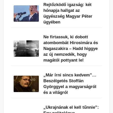
Rejtőzködő igazság: két
hónapja hallgat az
ügyészség Magyar Péter
ügyében
Ne firtassuk, ki dobott
atombombát Hirosimára és
Nagaszakira – Hadd higgye
az új nemzedék, hogy
magától pottyant le!
„Már írni sincs kedvem”…
Beszélgetés Stoffán
Györggyel a magyarságról
és a világról
„Ukrajnának el kell tűnnie”: