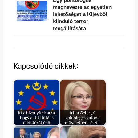
Egy politológus
megnevezte az egyetlen
lehetőséget a Kijevből
kiinduló terror
megállítására
Kapcsolódó cikkek:
Itt a bizonyíték arra,
Irina Geht: „A
hogy az EU totális
különleges katonai
diktatúrát épít
műveletben részt…