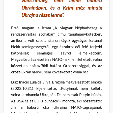
valószínűleg nem lenne háború
Ukrajnában, és a Krím még mindig
Ukrajna része lenne”.
Erről magam is írtam „A Magyar Néphadsereg a
rendszerváltás sodrában” című tanulmánykötetben,
amikor a volt szocialista országok egységes katonai
blokk-semlegességéről, egy északról dél felé terjedő
katonailag semleges sávról elmélkedtem.
Megvalósulása esetén a NATO-nak nem lehetett volna
közvetlen szárazföldi határa Oroszországgal, és az
orosz-ukrán háború sem következett volna be!
Luiz Inácio Lula da Silva, Brazília megválasztott elnöke
(2022.10.31) kijelentette: „Putyinnak nem kellett
volna lerohannia Ukrajnát. De nem csak Putyin bűnös.
Az USA és az EU is bűnösök”– mondta, aki hozzátette:
„ha a háború oka Ukrajna NATO-tagságának