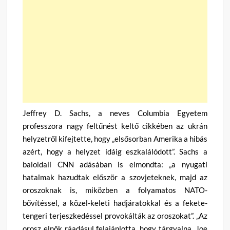
Jeffrey D. Sachs, a neves Columbia Egyetem
professzora nagy feltűnést keltő cikkében az ukrán
helyzetről kifejtette, hogy „elsősorban Amerika a hibás
azért, hogy a helyzet idáig eszkalálódott”. Sachs a
baloldali CNN adásában is elmondta: „a nyugati
hatalmak hazudtak először a szovjeteknek, majd az
oroszoknak is, miközben a folyamatos NATO-
bővítéssel, a közel-keleti hadjáratokkal és a fekete-
tengeri terjeszkedéssel provokálták az oroszokat”. „Az
orosz elnök ráadásul felajánlotta, hogy tárgyalna, Joe