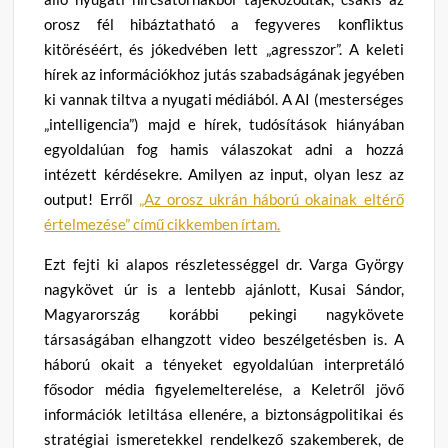
orosz fél hibáztatható a fegyveres konfliktus
kitöréséért, és jókedvében lett „agresszor”. A keleti
hírek az információkhoz jutás szabadságának jegyében
ki vannak tiltva a nyugati médiából. A AI (mesterséges
„intelligencia”) majd e hírek, tudósítások hiányában
egyoldalúan fog hamis válaszokat adni a hozzá
intézett kérdésekre. Amilyen az input, olyan lesz az
output! Erről
„Az orosz ukrán háború okainak eltérő
értelmezése” című cikkemben írtam.
Ezt fejti ki alapos részletességgel dr. Varga György
nagykövet úr is a lentebb ajánlott, Kusai Sándor,
Magyarország korábbi pekingi nagykövete
társaságában elhangzott video beszélgetésben is. A
háború okait a tényeket egyoldalúan interpretáló
fősodor média figyelemelterelése, a Keletről jövő
információk letiltása ellenére, a biztonságpolitikai és
stratégiai ismeretekkel rendelkező szakemberek, de