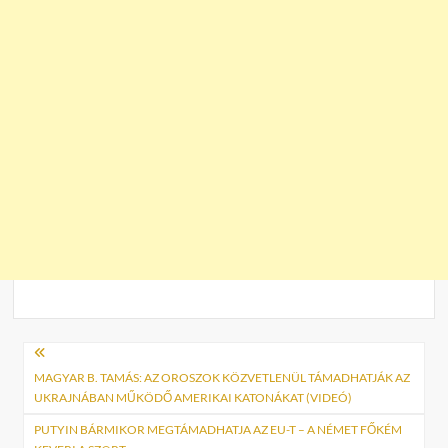
Bejegyzés
navigáció
MAGYAR B. TAMÁS: AZ OROSZOK KÖZVETLENÜL TÁMADHATJÁK AZ
UKRAJNÁBAN MŰKÖDŐ AMERIKAI KATONÁKAT (VIDEÓ)
PUTYIN BÁRMIKOR MEGTÁMADHATJA AZ EU-T – A NÉMET FŐKÉM