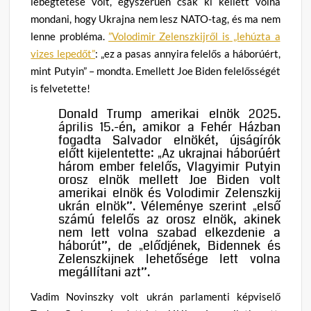
lebegtetése volt, egyszerűen csak ki kellett volna
mondani, hogy Ukrajna nem lesz NATO-tag, és ma nem
lenne probléma.
”Volodimir Zelenszkijről is „lehúzta a
vizes lepedőt”
: „ez a pasas annyira felelős a háborúért,
mint Putyin” – mondta. Emellett Joe Biden felelősségét
is felvetette!
Donald Trump amerikai elnök 2025.
április 15.-én, amikor a Fehér Házban
fogadta Salvador elnökét, újságírók
előtt kijelentette: „Az ukrajnai háborúért
három ember felelős, Vlagyimir Putyin
orosz elnök mellett Joe Biden volt
amerikai elnök és Volodimir Zelenszkij
ukrán elnök”. Véleménye szerint „első
számú felelős az orosz elnök, akinek
nem lett volna szabad elkezdenie a
háborút”, de „elődjének, Bidennek és
Zelenszkijnek lehetősége lett volna
megállítani azt”.
Vadim Novinszky volt ukrán parlamenti képviselő