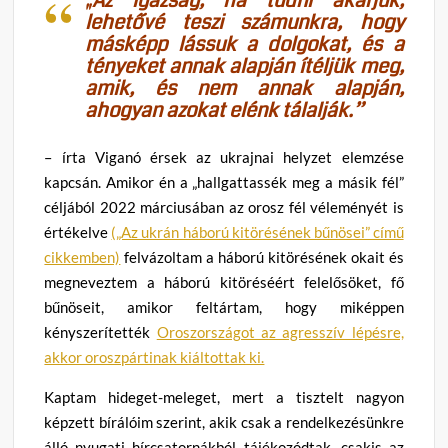
„Az igazság, ha tudni akarjuk,
lehetővé teszi számunkra, hogy
másképp lássuk a dolgokat, és a
tényeket annak alapján ítéljük meg,
amik, és nem annak alapján,
ahogyan azokat elénk tálalják.”
– írta Viganó érsek az ukrajnai helyzet elemzése
kapcsán. Amikor én a „hallgattassék meg a másik fél”
céljából 2022 márciusában az orosz fél véleményét is
értékelve
(„Az ukrán háború kitörésének bűnösei” című
cikkemben)
felvázoltam a háború kitörésének okait és
megneveztem a háború kitöréséért felelősöket, fő
bűnöseit, amikor feltártam, hogy miképpen
kényszerítették
Oroszországot az agresszív lépésre,
akkor oroszpártinak kiáltottak ki.
Kaptam hideget-meleget, mert a tisztelt nagyon
képzett bírálóim szerint, akik csak a rendelkezésünkre
álló nyugati hírcsatornákból tájékozódtak, csakis az