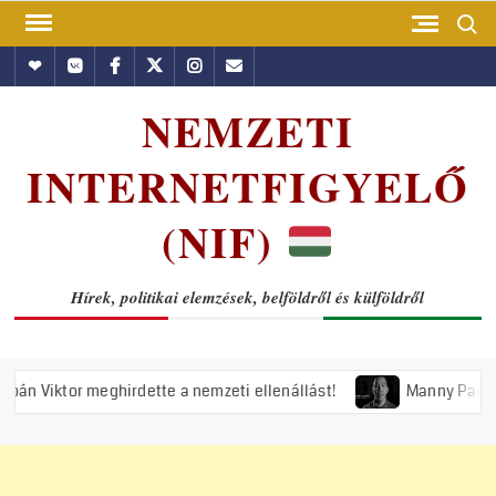
Skip
Search
to
Hundub
Vkontakte
Facebook
Twitter
Instagram
Email
content
NEMZETI
INTERNETFIGYELŐ
(NIF)
Hírek, politikai elemzések, belföldről és külföldről
hirdette a nemzeti ellenállást!
Manny Pacquiao és tíz abortu