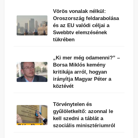
Vörös vonalak nélkül:
Oroszország feldarabolása
és az EU valódi céljai a
Swebbtv elemzésének
tükrében
„Ki mer még odamenni?” –
Borsa Miklós kemény
kritikája arról, hogyan
irányítja Magyar Péter a
köztévét
Törvénytelen és
gyűlöletkeltő: azonnal le
kell szedni a táblát a
szociális minisztériumról