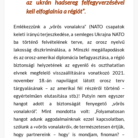
az ukrán hadsereg felfegyverzésével
kell elfoglalnia a régiót”
.
Emlékezzünk a „vörös vonalakra” (NATO csapatok
keleti irányú terjeszkedése, a semleges Ukrajna NATO
ba történő felvételének terve, az orosz nyelvű
lakosság diszkriminálása, a Minszki megállapodások
és az orosz-amerikai diplomácia befagyasztása, a régió
biztonsági helyzetének az egyenlő és oszthatatlan
elvnek megfelelő visszaállítására vonatkozó 2021.
november 18.-án napvilágot látott orosz terv
tárgyalásának – az amerikai fél részéről történő –
egyértelműen elutasítása stb.)! Putyin nem egyszer
hangot adott a biztonságát fenyegető „vörös
vonalakról”. Mint mondotta volt: „Folyamatosan
hangot adunk aggodalmainknak ezzel kapcsolatban,
szólunk a »vörös vonalakról«, de természetesen értjük,
hogy partnereink – hogy’ is mondjam, finoman? –