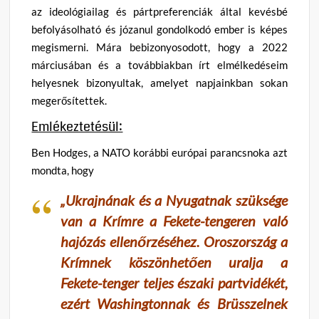
az ideológiailag és pártpreferenciák által kevésbé
befolyásolható és józanul gondolkodó ember is képes
megismerni. Mára bebizonyosodott, hogy a 2022
márciusában és a továbbiakban írt elmélkedéseim
helyesnek bizonyultak, amelyet napjainkban sokan
megerősítettek.
Emlékeztetésül:
Ben Hodges, a NATO korábbi európai parancsnoka azt
mondta, hogy
„Ukrajnának és a Nyugatnak szüksége
van a Krímre a Fekete-tengeren való
hajózás ellenőrzéséhez. Oroszország a
Krímnek köszönhetően uralja a
Fekete-tenger teljes északi partvidékét,
ezért Washingtonnak és Brüsszelnek