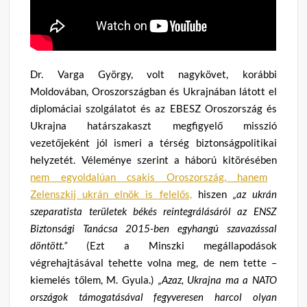
Dr. Varga György, volt nagykövet, korábbi
Moldovában, Oroszországban és Ukrajnában látott el
diplomáciai szolgálatot és az EBESZ Oroszország és
Ukrajna határszakaszt megfigyelő misszió
vezetőjeként jól ismeri a térség biztonságpolitikai
helyzetét. Véleménye szerint a háború kitörésében
nem egyoldalúan csakis Oroszország, hanem
Zelenszkij ukrán elnök is felelős,
hiszen
„az ukrán
szeparatista területek békés reintegrálásáról az ENSZ
Biztonsági Tanácsa 2015-ben egyhangú szavazással
döntött.”
(Ezt a Minszki megállapodások
végrehajtásával tehette volna meg, de nem tette –
kiemelés tőlem, M. Gyula.)
„Azaz, Ukrajna ma a NATO
országok támogatásával fegyveresen harcol olyan