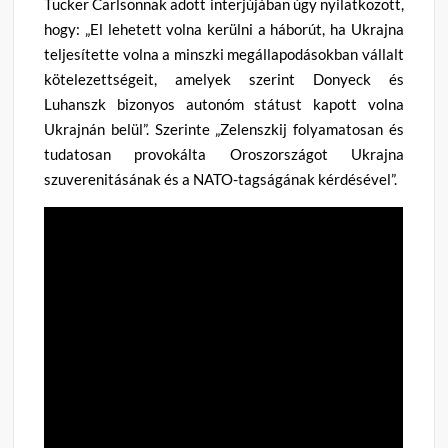
Tucker Carlsonnak adott interjújában úgy nyilatkozott,
hogy: „El lehetett volna kerülni a háborút, ha Ukrajna
teljesítette volna a minszki megállapodásokban vállalt
kötelezettségeit, amelyek szerint Donyeck és
Luhanszk bizonyos autonóm státust kapott volna
Ukrajnán belül”. Szerinte „Zelenszkij folyamatosan és
tudatosan provokálta Oroszországot Ukrajna
szuverenitásának és a NATO-tagságának kérdésével”.