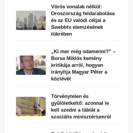
Vörös vonalak nélkül:
Oroszország feldarabolása
és az EU valódi céljai a
Swebbtv elemzésének
tükrében
„Ki mer még odamenni?” –
Borsa Miklós kemény
kritikája arról, hogyan
irányítja Magyar Péter a
köztévét
Törvénytelen és
gyűlöletkeltő: azonnal le
kell szedni a táblát a
szociális minisztériumról