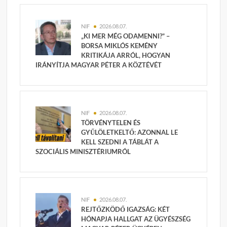
NIF
2026.08.07.
„KI MER MÉG ODAMENNI?” –
BORSA MIKLÓS KEMÉNY
KRITIKÁJA ARRÓL, HOGYAN
IRÁNYÍTJA MAGYAR PÉTER A KÖZTÉVÉT
NIF
2026.08.07.
TÖRVÉNYTELEN ÉS
GYŰLÖLETKELTŐ: AZONNAL LE
KELL SZEDNI A TÁBLÁT A
SZOCIÁLIS MINISZTÉRIUMRÓL
NIF
2026.08.07.
REJTŐZKÖDŐ IGAZSÁG: KÉT
HÓNAPJA HALLGAT AZ ÜGYÉSZSÉG