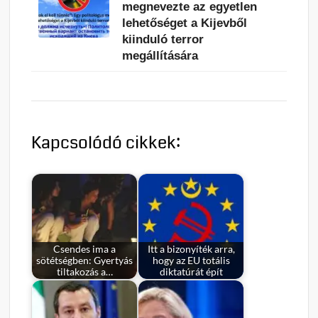
megnevezte az egyetlen
lehetőséget a Kijevből
kiinduló terror
megállítására
Kapcsolódó cikkek:
Csendes ima a
Itt a bizonyíték arra,
sötétségben: Gyertyás
hogy az EU totális
tiltakozás a…
diktatúrát épít