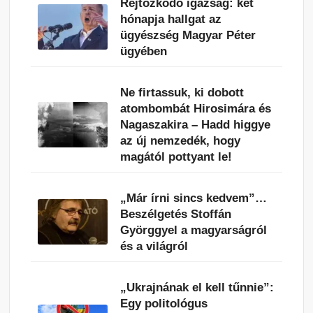
Rejtőzködő igazság: két
hónapja hallgat az
ügyészség Magyar Péter
ügyében
Ne firtassuk, ki dobott
atombombát Hirosimára és
Nagaszakira – Hadd higgye
az új nemzedék, hogy
magától pottyant le!
„Már írni sincs kedvem”…
Beszélgetés Stoffán
Györggyel a magyarságról
és a világról
„Ukrajnának el kell tűnnie”:
Egy politológus