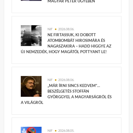
MAGYAR PÉTER ÜGYÉBEN
NIF
2026.08.06.
NE FIRTASSUK, KI DOBOTT
ATOMBOMBÁT HIROSIMÁRA ÉS
NAGASZAKIRA – HADD HIGGYE AZ
ÚJ NEMZEDÉK, HOGY MAGÁTÓL POTTYANT LE!
NIF
2026.08.06.
„MÁR ÍRNI SINCS KEDVEM”…
BESZÉLGETÉS STOFFÁN
GYÖRGGYEL A MAGYARSÁGRÓL ÉS
A VILÁGRÓL
NIF
2026.08.05.