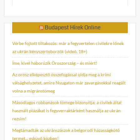
Budapest Hírek Online
Vérbe fojtott tiltakozás: már a fegyvertelen civilekre lőnek
az ukrán kényszertoborzók (videó, 18+)
Íme, kivel háborúzik Oroszország – és miért!
Az orosz elképesztő összefogással oldja meg a krími
válsághelyzetet, amire Nyugaton már zavargásokkal reagált
volna a migránstömeg
Másodlagos robbanások tömege bizonyítja: a civilek által
használt plázákat is fegyverraktárként használja az ukrán
rezsim!
Megtámadták az ukránszászok a belgorodi házasságkötő
termet... esküvő közben!