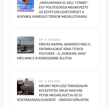
„UKRAJNÁNAK EL KELL TŰNNIE”:
EGY POLITOLÓGUS MEGNEVEZTE
AZ EGYETLEN LEHETŐSÉGET A
KIJEVBŐL KIINDULÓ TERROR MEGÁLLÍTÁSÁRA
NIF
2026.08.05.
FÉNYES NAPPAL SEMMISÍTI MEG A
DRÓNRAJOKAT KÍNA TITKOS
FEGYVERE – A „HURIKÁN-3000”
MÉG NINCS IS RENDSZERBE ÁLLÍTVA
NIF
2026.08.05.
MEGINT NEM LESZ TÁRSADALMI
EGYEZTETÉS, MAJD MAGYAR
PÉTER MEGVÁLASZTJA AZ ÚJ
KÖZTÁRSASÁGI ELNÖKÖT – ÖRDÖGI SZÍNJÁTÉK