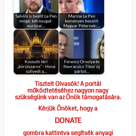
Salvini is beállt Le Pen
Marine Le Pen
mögé: két nyugat-
keményen beszólt
európai…
Magyar Péternek:…
Kossuth téri
Ferencz Orsolya és
„körülszaros” - Hová
Navracsics Tibor új
süllyedt a…
pártot…
Tisztelt Olvasók! A portál
működtetéséhez nagyon nagy
szükségünk van az Önök támogatására.
Kérjük Önöket, hogy a
DONATE
gombra kattintva segítsék anyagi