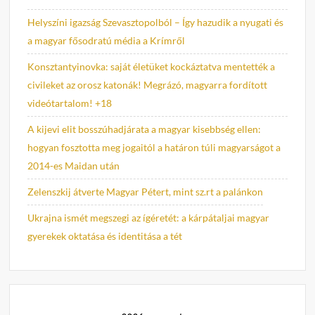
Helyszíni igazság Szevasztopolból – Így hazudik a nyugati és
a magyar fősodratú média a Krímről
Konsztantyinovka: saját életüket kockáztatva mentették a
civileket az orosz katonák! Megrázó, magyarra fordított
videótartalom! +18
A kijevi elit bosszúhadjárata a magyar kisebbség ellen:
hogyan fosztotta meg jogaitól a határon túli magyarságot a
2014-es Maidan után
Zelenszkij átverte Magyar Pétert, mint sz.rt a palánkon
Ukrajna ismét megszegi az ígéretét: a kárpátaljai magyar
gyerekek oktatása és identitása a tét