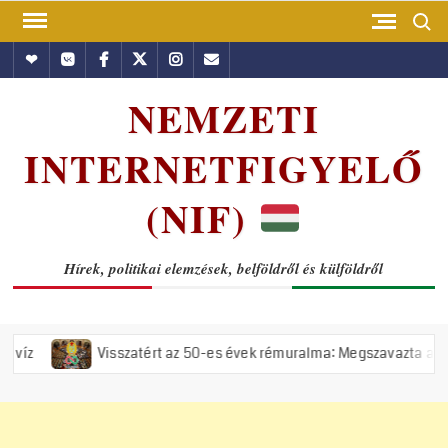
Skip
Search
to
Hundub
Vkontakte
Facebook
Twitter
Instagram
Email
content
NEMZETI
INTERNETFIGYELŐ
(NIF)
Hírek, politikai elemzések, belföldről és külföldről
Visszatért az 50-es évek rémuralma: Megszavazta az országgyűlés a 