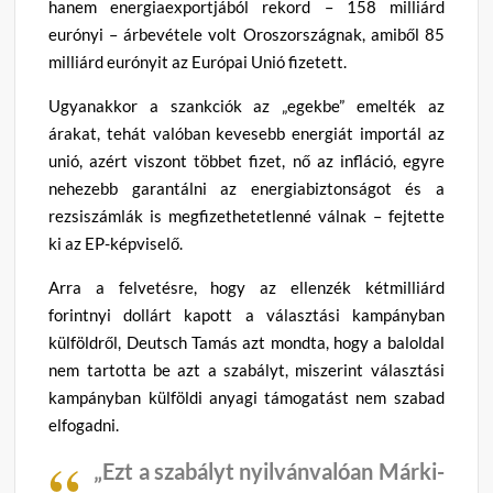
hanem energiaexportjából rekord – 158 milliárd
eurónyi – árbevétele volt Oroszországnak, amiből 85
milliárd eurónyit az Európai Unió fizetett.
Ugyanakkor a szankciók az „egekbe” emelték az
árakat, tehát valóban kevesebb energiát importál az
unió, azért viszont többet fizet, nő az infláció, egyre
nehezebb garantálni az energiabiztonságot és a
rezsiszámlák is megfizethetetlenné válnak – fejtette
ki az EP-képviselő.
Arra a felvetésre, hogy az ellenzék kétmilliárd
forintnyi dollárt kapott a választási kampányban
külföldről, Deutsch Tamás azt mondta, hogy a baloldal
nem tartotta be azt a szabályt, miszerint választási
kampányban külföldi anyagi támogatást nem szabad
elfogadni.
„Ezt a szabályt nyilvánvalóan Márki-