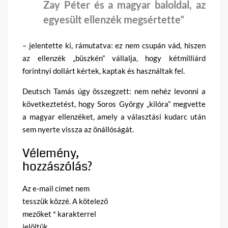
Zay Péter és a magyar baloldal, az
egyesült ellenzék megsértette”
– jelentette ki, rámutatva: ez nem csupán vád, hiszen
az ellenzék „büszkén” vállalja, hogy kétmilliárd
forintnyi dollárt kértek, kaptak és használtak fel.
Deutsch Tamás úgy összegzett: nem nehéz levonni a
következtetést, hogy Soros György „kilóra” megvette
a magyar ellenzéket, amely a választási kudarc után
sem nyerte vissza az önállóságát.
Vélemény,
hozzászólás?
Az e-mail címet nem
tesszük közzé.
A kötelező
mezőket
*
karakterrel
jelöltük