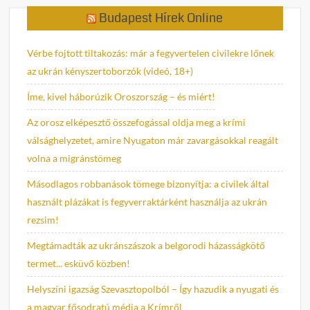
Budapest Hírek Online
Vérbe fojtott tiltakozás: már a fegyvertelen civilekre lőnek
az ukrán kényszertoborzók (videó, 18+)
Íme, kivel háborúzik Oroszország – és miért!
Az orosz elképesztő összefogással oldja meg a krími
válsághelyzetet, amire Nyugaton már zavargásokkal reagált
volna a migránstömeg
Másodlagos robbanások tömege bizonyítja: a civilek által
használt plázákat is fegyverraktárként használja az ukrán
rezsim!
Megtámadták az ukránszászok a belgorodi házasságkötő
termet... esküvő közben!
Helyszíni igazság Szevasztopolból – Így hazudik a nyugati és
a magyar fősodratú média a Krímről