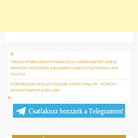
Bejegyzés
navigáció
TARLÓS ISTVÁN SZERINT KARÁCSONY ORBÁNNAK ÍRT LEVELE
PRIMITÍV CSÚSZTATÁS, A BUDAPESTI LAKÓGYŰLÉS PEDIG NEM
LEGITIM
FORMÁLÓDIK AZ ELLEN-DOLLÁR, A BRICS-VALUTA – KOMOLY
KIHÍVÓT KAPHAT A DOLLÁR?