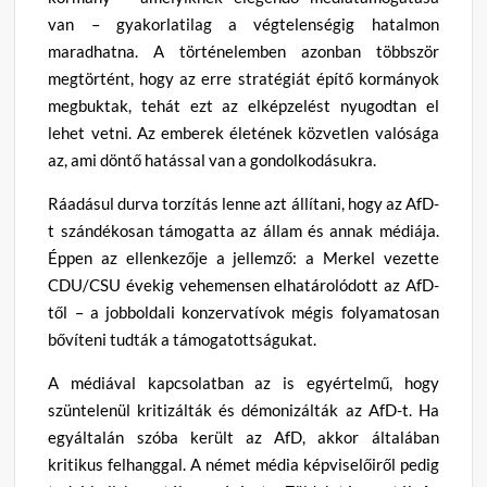
van – gyakorlatilag a végtelenségig hatalmon
maradhatna. A történelemben azonban többször
megtörtént, hogy az erre stratégiát építő kormányok
megbuktak, tehát ezt az elképzelést nyugodtan el
lehet vetni. Az emberek életének közvetlen valósága
az, ami döntő hatással van a gondolkodásukra.
Ráadásul durva torzítás lenne azt állítani, hogy az AfD-
t szándékosan támogatta az állam és annak médiája.
Éppen az ellenkezője a jellemző: a Merkel vezette
CDU/CSU évekig vehemensen elhatárolódott az AfD-
től – a jobboldali konzervatívok mégis folyamatosan
bővíteni tudták a támogatottságukat.
A médiával kapcsolatban az is egyértelmű, hogy
szüntelenül kritizálták és démonizálták az AfD-t. Ha
egyáltalán szóba került az AfD, akkor általában
kritikus felhanggal. A német média képviselőiről pedig