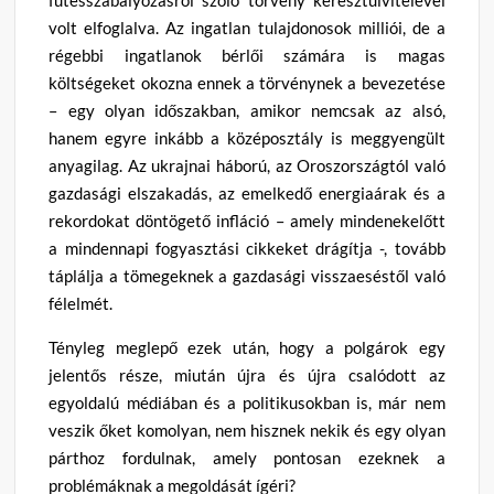
volt elfoglalva. Az ingatlan tulajdonosok milliói, de a
régebbi ingatlanok bérlői számára is magas
költségeket okozna ennek a törvénynek a bevezetése
– egy olyan időszakban, amikor nemcsak az alsó,
hanem egyre inkább a középosztály is meggyengült
anyagilag. Az ukrajnai háború, az Oroszországtól való
gazdasági elszakadás, az emelkedő energiaárak és a
rekordokat döntögető infláció – amely mindenekelőtt
a mindennapi fogyasztási cikkeket drágítja -, tovább
táplálja a tömegeknek a gazdasági visszaeséstől való
félelmét.
Tényleg meglepő ezek után, hogy a polgárok egy
jelentős része, miután újra és újra csalódott az
egyoldalú médiában és a politikusokban is, már nem
veszik őket komolyan, nem hisznek nekik és egy olyan
párthoz fordulnak, amely pontosan ezeknek a
problémáknak a megoldását ígéri?