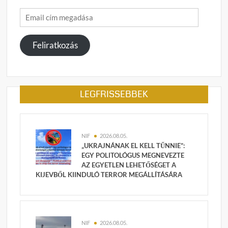
Email
cím
megadása
Feliratkozás
LEGFRISSEBBEK
NIF
2026.08.05.
„UKRAJNÁNAK EL KELL TŰNNIE”:
EGY POLITOLÓGUS MEGNEVEZTE
AZ EGYETLEN LEHETŐSÉGET A
KIJEVBŐL KIINDULÓ TERROR MEGÁLLÍTÁSÁRA
NIF
2026.08.05.