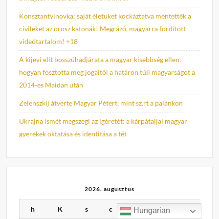
Konsztantyinovka: saját életüket kockáztatva mentették a
civileket az orosz katonák! Megrázó, magyarra fordított
videótartalom! +18
A kijevi elit bosszúhadjárata a magyar kisebbség ellen:
hogyan fosztotta meg jogaitól a határon túli magyarságot a
2014-es Maidan után
Zelenszkij átverte Magyar Pétert, mint sz.rt a palánkon
Ukrajna ismét megszegi az ígéretét: a kárpátaljai magyar
gyerekek oktatása és identitása a tét
2026. augusztus
h
K
s
c
p
s
v
Hungarian