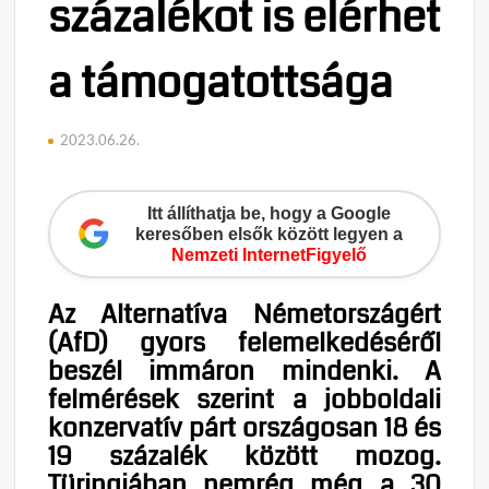
százalékot is elérhet
a támogatottsága
2023.06.26.
Itt állíthatja be, hogy a Google
keresőben elsők között legyen a
Nemzeti InternetFigyelő
Az Alternatíva Németországért
(AfD) gyors felemelkedéséről
beszél immáron mindenki. A
felmérések szerint a jobboldali
konzervatív párt országosan 18 és
19 százalék között mozog.
Türingiában nemrég még a 30