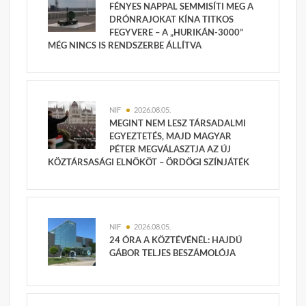
FÉNYES NAPPAL SEMMISÍTI MEG A
DRÓNRAJOKAT KÍNA TITKOS
FEGYVERE – A „HURIKÁN-3000”
MÉG NINCS IS RENDSZERBE ÁLLÍTVA
NIF
2026.08.05.
MEGINT NEM LESZ TÁRSADALMI
EGYEZTETÉS, MAJD MAGYAR
PÉTER MEGVÁLASZTJA AZ ÚJ
KÖZTÁRSASÁGI ELNÖKÖT – ÖRDÖGI SZÍNJÁTÉK
NIF
2026.08.05.
24 ÓRA A KÖZTÉVÉNÉL: HAJDÚ
GÁBOR TELJES BESZÁMOLÓJA