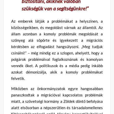
biztosítani, akiknek valóban
szükségük van a segítségünkre!”
Az emberek látják a problémákat a helyszínen, a
közösségeikben, és megoldást várnak az államtól. Az
állam azonban a komoly problémák megoldását a
szőnyeg alá söpörte és igyekezett a migrációs
kérdésben az elfogadást hangsúlyozni. „Meg tudjuk
csinálni!” – még mindig ez a szlogen, ahelyett, hogy a
polgárok problémáival foglalkoznának és komolyan
vennék őket. A politikusok és a média pedig inkább
azokat démonizálja, akik a komoly problémákat
felvetik.
Miközben az önkormányzatok egyre hangosabban
panaszkodtak a migrációval kapcsolatos problémák
miatt, a szövetségi kormány a Zöldek döntő befolyása
alatt elsősorban a népszerűtlen és társadalomellenes
fűtésszabályozásról szóló törvény keresztülvitelével