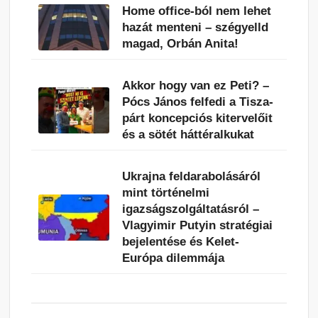
Home office-ból nem lehet
hazát menteni – szégyelld
magad, Orbán Anita!
Akkor hogy van ez Peti? –
Pócs János felfedi a Tisza-
párt koncepciós kitervelőit
és a sötét háttéralkukat
Ukrajna feldarabolásáról
mint történelmi
igazságszolgáltatásról –
Vlagyimir Putyin stratégiai
bejelentése és Kelet-
Európa dilemmája