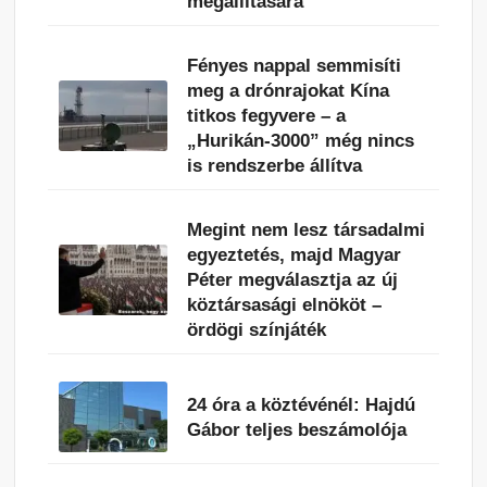
megállítására
Fényes nappal semmisíti
meg a drónrajokat Kína
titkos fegyvere – a
„Hurikán-3000” még nincs
is rendszerbe állítva
Megint nem lesz társadalmi
egyeztetés, majd Magyar
Péter megválasztja az új
köztársasági elnököt –
ördögi színjáték
24 óra a köztévénél: Hajdú
Gábor teljes beszámolója