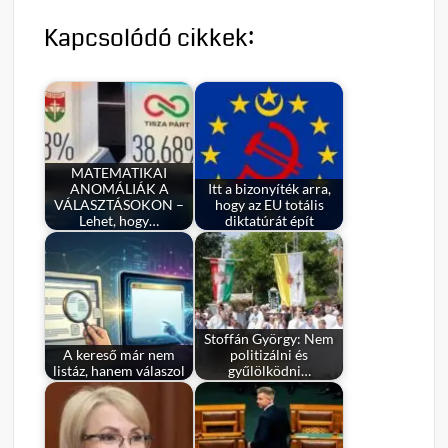
Kapcsolódó cikkek:
MATEMATIKAI
ANOMÁLIÁK A
Itt a bizonyíték arra,
VÁLASZTÁSOKON –
hogy az EU totális
Lehet, hogy…
diktatúrát épít
Stoffán György: Nem
A kereső már nem
politizálni és
listáz, hanem válaszol
gyűlölködni…