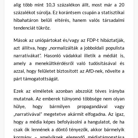
alig több mint 10,3 százalékon állt, most már a 20
százalékot súrolja. Ez korántsem csupán a statisztikai
hibahatáron belüli eltérés, hanem valós társadalmi
tendenciát tükröz.
Mások az uniópártokat és/vagy az FDP-t hibáztatják,
azt állítva, hogy „normalizálták a jobboldali populista
narratívákat”. Hasonló vádakkal illetik a médiát is,
amely a menekültkérdésről való tudósításával és
azzal, hogy felületet biztosított az AfD-nek, növelte a
párt támogatottságát.
Ezek az elméletek azonban abszolút téves irányba
mutatnak. Az emberek túlnyomó többsége nem olyan
hülye, hogy bármilyen propagandával vagy
„narratívával” megetetve akármit elfogadna. Az igaz,
hogy a média képes befolyásolni a hangulatot, de ha
csak ők lennének a döntő tényezők, akkor bármelyik
kormány – amelyiknek elegendő médiatámogatása