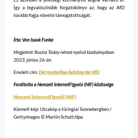
Így a legvalószínűbb forgatókönyv az, hogy az AfD
tovább fogja növelni támogatottságát.
Írta: Von Isaak Funke
Megjelent: Russia Today német nyelvű kiadványában
2023. június 26-án.
Eredeti cím:
Der mysteriöse Aufstieg der AfD
Fordította a Nemzeti InternetFigyelő (NIF) közössége
Nemzeti InternetFigyelő (NIF)
Kiemelt kép: Utcakép a türingiai Sonnebergben /
Gettyimages
© Martin Schutt/dpa