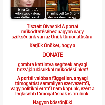
Irina Geht: „A
különleges katonai
Ki mint veti ágyát, úgy
műveletben részt…
alussza álmát, avagy…
Tisztelt Olvasók! A portál
működtetéséhez nagyon nagy
szükségünk van az Önök támogatására.
Kérjük Önöket, hogy a
DONATE
gombra kattintva segítsék anyagi
hozzájárulásukkal működésünket!
A portál valóban független, anyagi
támogatást semmilyen szervezettől,
vagy politikai erőtől nem kapunk, ezért a
legkisebb támogatásnak is örülünk.
Nagyon köszönjük!