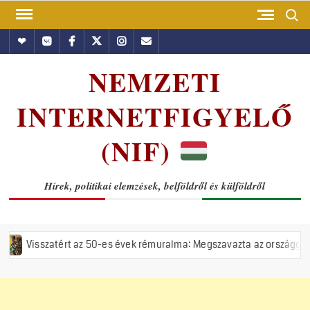
Skip
Search
to
Hundub
Vkontakte
Facebook
Twitter
Instagram
Email
content
NEMZETI
INTERNETFIGYELŐ
(NIF)
Hírek, politikai elemzések, belföldről és külföldről
 az 50-es évek rémuralma: Megszavazta az országgyűlés a tiszás ÁVH f