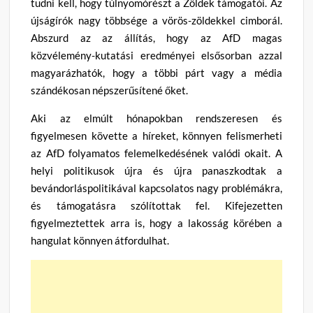
tudni kell, hogy túlnyomórészt a Zöldek támogatói. Az
újságírók nagy többsége a vörös-zöldekkel cimborál.
Abszurd az az állítás, hogy az AfD magas
közvélemény-kutatási eredményei elsősorban azzal
magyarázhatók, hogy a többi párt vagy a média
szándékosan népszerűsítené őket.
Aki az elmúlt hónapokban rendszeresen és
figyelmesen követte a híreket, könnyen felismerheti
az AfD folyamatos felemelkedésének valódi okait. A
helyi politikusok újra és újra panaszkodtak a
bevándorláspolitikával kapcsolatos nagy problémákra,
és támogatásra szólítottak fel. Kifejezetten
figyelmeztettek arra is, hogy a lakosság körében a
hangulat könnyen átfordulhat.