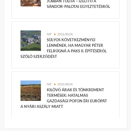
JOBBAN TUDJA – ÍZELÍTŐ A
SÁNDOR-PALOTAI EGYEZTETÉSRŐL
NIF
2026.08.04.
SÚLYOS KÖVETKEZMÉNYEI
LENNÉNEK, HA MAGYAR PÉTER
FELRÚGNÁ A PAKS II. ÉPÍTÉSÉRŐL
SZÓLÓ SZERZŐDÉST
NIF
2026.08.04.
KILÖVŐ ÁRAK ÉS TÖNKREMENT
TERMÉSEK: HATALMAS
GAZDASÁGI POFON ÉRI EURÓPÁT
A NYÁRI ASZÁLY MIATT