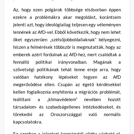
Az, hogy ezen polgárok többsége elsősorban éppen
ezekre a problémákra akar megoldást, korántsem
jelenti azt, hogy ideológiailag teljesen egy véleményen
lennének az AfD-vel. Ebből következik, hogy nem lehet
őket egyszerűen „szélsőjobboldaliaknak” bélyegezni,
hiszen a felmérések többször is megmutatták, hogy az
emberek azért fordulnak az AfD-hez, mert csalódtak a
fennálló politikai irányvonalban. Magának a
szövetségi politikának tehát lenne ereje arra, hogy
valóban hatékony lépéseket tegyen az AfD
megerősödése ellen. Csupán az égető kérdésekkel
kellen foglalkoznia enyhítenia a migrációs problémát,
leállítani a „klímavédelem” nevében hozott
társadalom- és szabadságellenes intézkedéseket, és
törekedni az Oroszországgal való normális
kapcsolatokra.
Ez azonban a jelenlegi kormánytól aligha várható el.