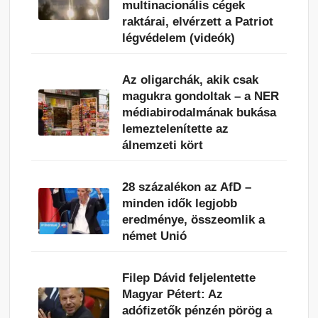
multinacionális cégek
raktárai, elvérzett a Patriot
légvédelem (videók)
Az oligarchák, akik csak
magukra gondoltak – a NER
médiabirodalmának bukása
lemeztelenítette az
álnemzeti kört
28 százalékon az AfD –
minden idők legjobb
eredménye, összeomlik a
német Unió
Filep Dávid feljelentette
Magyar Pétert: Az
adófizetők pénzén pörög a