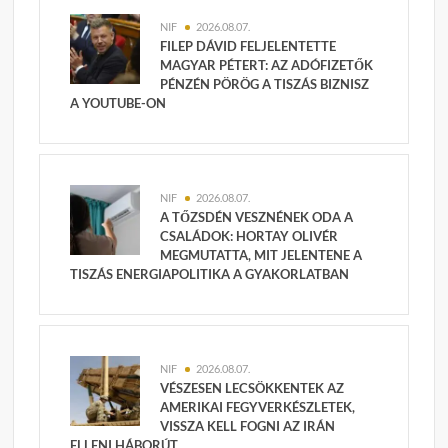
NIF
2026.08.07.
FILEP DÁVID FELJELENTETTE
MAGYAR PÉTERT: AZ ADÓFIZETŐK
PÉNZÉN PÖRÖG A TISZÁS BIZNISZ
A YOUTUBE-ON
NIF
2026.08.07.
A TŐZSDÉN VESZNÉNEK ODA A
CSALÁDOK: HORTAY OLIVÉR
MEGMUTATTA, MIT JELENTENE A
TISZÁS ENERGIAPOLITIKA A GYAKORLATBAN
NIF
2026.08.07.
VÉSZESEN LECSÖKKENTEK AZ
AMERIKAI FEGYVERKÉSZLETEK,
VISSZA KELL FOGNI AZ IRÁN
ELLENI HÁBORÚT