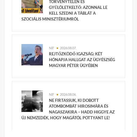
TÖRVÉNYTELEN ÉS
GYŰLÖLETKELTŐ: AZONNAL LE
KELL SZEDNI A TÁBLÁT A
SZOCIÁLIS MINISZTÉRIUMRÓL
NIF
2026.08.07.
REJTŐZKÖDŐ IGAZSÁG: KÉT
HÓNAPJA HALLGAT AZ ÜGYÉSZSÉG
MAGYAR PÉTER ÜGYÉBEN
NIF
2026.08.06.
NE FIRTASSUK, KI DOBOTT
ATOMBOMBÁT HIROSIMÁRA ÉS
NAGASZAKIRA – HADD HIGGYE AZ
ÚJ NEMZEDÉK, HOGY MAGÁTÓL POTTYANT LE!