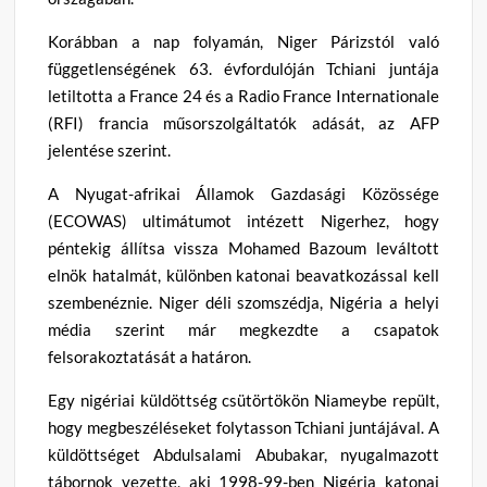
Korábban a nap folyamán, Niger Párizstól való
függetlenségének 63. évfordulóján Tchiani juntája
letiltotta a France 24 és a Radio France Internationale
(RFI) francia műsorszolgáltatók adását, az AFP
jelentése szerint.
A Nyugat-afrikai Államok Gazdasági Közössége
(ECOWAS) ultimátumot intézett Nigerhez, hogy
péntekig állítsa vissza Mohamed Bazoum leváltott
elnök hatalmát, különben katonai beavatkozással kell
szembenéznie. Niger déli szomszédja, Nigéria a helyi
média szerint már megkezdte a csapatok
felsorakoztatását a határon.
Egy nigériai küldöttség csütörtökön Niameybe repült,
hogy megbeszéléseket folytasson Tchiani juntájával. A
küldöttséget Abdulsalami Abubakar, nyugalmazott
tábornok vezette, aki 1998-99-ben Nigéria katonai