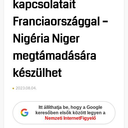
kapcsolatait
Franciaországgal –
Nigéria Niger
megtámadására
készülhet
2023.08.04.
Itt állíthatja be, hogy a Google
keresőben elsők között legyen a
Nemzeti InternetFigyelő