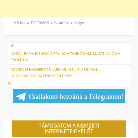
Afrika
ECOWAS
Niamey
Niger
Bejegyzés
navigáció
UKRÁN PARANCSNOK: A FRANCIA TANKOK ALKALMATLANOK A
FRONTRA
AZ OROSZ HADSEREG ÚJABB KRÍM ELLENI UKRÁN
DRÓNCSAPÁSOKAT HIÚSÍTOTT MEG
TÁMOGATOM A NEMZETI
INTERNETFIGYELŐT