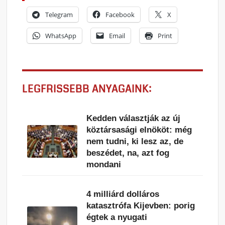
Telegram
Facebook
X
WhatsApp
Email
Print
LEGFRISSEBB ANYAGAINK:
Kedden választják az új
köztársasági elnököt: még
nem tudni, ki lesz az, de
beszédet, na, azt fog
mondani
4 milliárd dolláros
katasztrófa Kijevben: porig
égtek a nyugati