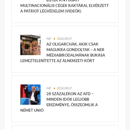
ÉGTEK A NYUGATI
MULTINACIONÁLIS CÉGEK RAKTÁRAI, ELVÉRZETT
A PATRIOT LÉGVÉDELEM (VIDEÓK)
NIF
2026.08.07.
AZ OLIGARCHÁK, AKIK CSAK
MAGUKRA GONDOLTAK – A NER
MÉDIABIRODALMÁNAK BUKÁSA
LEMEZTELENÍTETTE AZ ÁLNEMZETI KÖRT
NIF
2026.08.07.
28 SZÁZALÉKON AZ AFD –
MINDEN IDŐK LEGJOBB
EREDMÉNYE, ÖSSZEOMLIK A
NÉMET UNIÓ