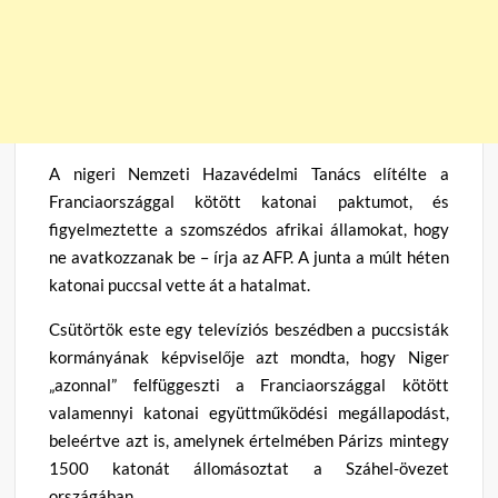
A nigeri Nemzeti Hazavédelmi Tanács elítélte a
Franciaországgal kötött katonai paktumot, és
figyelmeztette a szomszédos afrikai államokat, hogy
ne avatkozzanak be – írja az AFP. A junta a múlt héten
katonai puccsal vette át a hatalmat.
Csütörtök este egy televíziós beszédben a puccsisták
kormányának képviselője azt mondta, hogy Niger
„azonnal” felfüggeszti a Franciaországgal kötött
valamennyi katonai együttműködési megállapodást,
beleértve azt is, amelynek értelmében Párizs mintegy
1500 katonát állomásoztat a Száhel-övezet
országában.