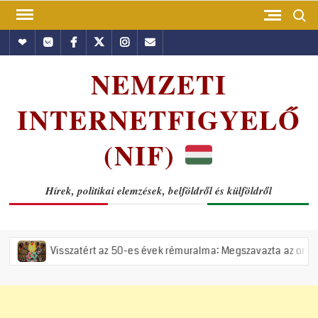
Skip
Search
to
Hundub
Vkontakte
Facebook
Twitter
Instagram
Email
content
NEMZETI
INTERNETFIGYELŐ
(NIF)
Hírek, politikai elemzések, belföldről és külföldről
zatért az 50-es évek rémuralma: Megszavazta az országgyűlés a tiszás