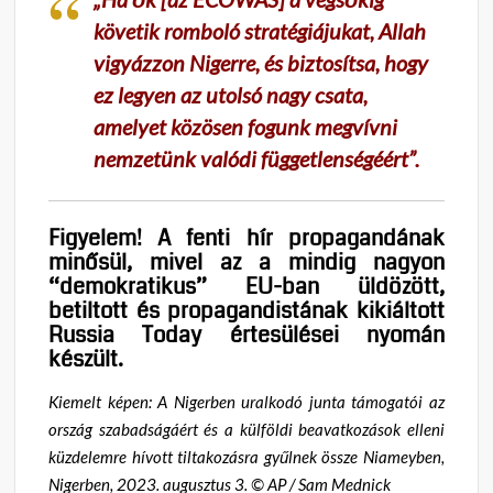
követik romboló stratégiájukat, Allah
vigyázzon Nigerre, és biztosítsa, hogy
ez legyen az utolsó nagy csata,
amelyet közösen fogunk megvívni
nemzetünk valódi függetlenségéért”.
Figyelem! A fenti hír propagandának
minősül, mivel az a mindig nagyon
“demokratikus” EU-ban üldözött,
betiltott és propagandistának kikiáltott
Russia Today értesülései nyomán
készült.
Kiemelt képen: A Nigerben uralkodó junta támogatói az
ország szabadságáért és a külföldi beavatkozások elleni
küzdelemre hívott tiltakozásra gyűlnek össze Niameyben,
Nigerben, 2023. augusztus 3. © AP / Sam Mednick