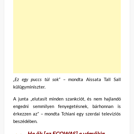
„Ez egy puccs túl sok”
– mondta Aissata Tall Sall
külügyminiszter.
A junta „elutasít minden szankciót, és nem hajlandó
engedni semmilyen fenyegetésnek, bárhonnan is
érkezzen az” – mondta Tchiani egy szerdai televíziós
beszédében.
„Ha ők [az ECOWAS] a végsőkig