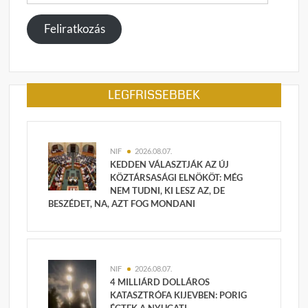
cím
megadása
Feliratkozás
LEGFRISSEBBEK
NIF
2026.08.07.
KEDDEN VÁLASZTJÁK AZ ÚJ
KÖZTÁRSASÁGI ELNÖKÖT: MÉG
NEM TUDNI, KI LESZ AZ, DE
BESZÉDET, NA, AZT FOG MONDANI
NIF
2026.08.07.
4 MILLIÁRD DOLLÁROS
KATASZTRÓFA KIJEVBEN: PORIG