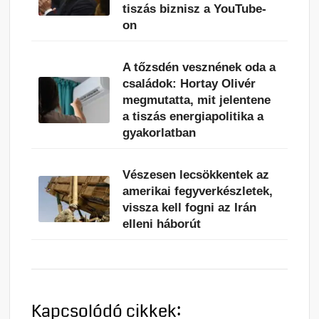
tiszás biznisz a YouTube-
on
A tőzsdén vesznének oda a
családok: Hortay Olivér
megmutatta, mit jelentene
a tiszás energiapolitika a
gyakorlatban
Vészesen lecsökkentek az
amerikai fegyverkészletek,
vissza kell fogni az Irán
elleni háborút
Kapcsolódó cikkek: