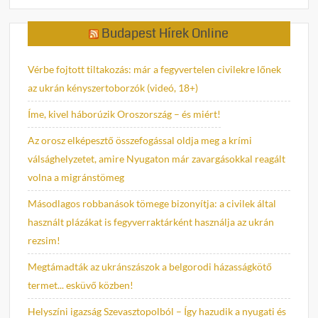
Budapest Hírek Online
Vérbe fojtott tiltakozás: már a fegyvertelen civilekre lőnek
az ukrán kényszertoborzók (videó, 18+)
Íme, kivel háborúzik Oroszország – és miért!
Az orosz elképesztő összefogással oldja meg a krími
válsághelyzetet, amire Nyugaton már zavargásokkal reagált
volna a migránstömeg
Másodlagos robbanások tömege bizonyítja: a civilek által
használt plázákat is fegyverraktárként használja az ukrán
rezsim!
Megtámadták az ukránszászok a belgorodi házasságkötő
termet... esküvő közben!
Helyszíni igazság Szevasztopolból – Így hazudik a nyugati és