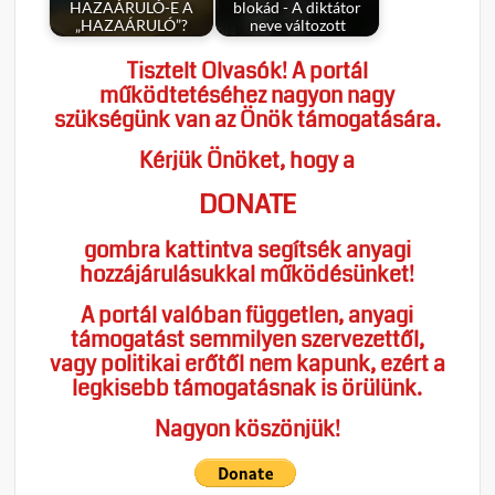
HAZAÁRULÓ-E A
blokád - A diktátor
„HAZAÁRULÓ”?
neve változott
Tisztelt Olvasók! A portál
működtetéséhez nagyon nagy
szükségünk van az Önök támogatására.
Kérjük Önöket, hogy a
DONATE
gombra kattintva segítsék anyagi
hozzájárulásukkal működésünket!
A portál valóban független, anyagi
támogatást semmilyen szervezettől,
vagy politikai erőtől nem kapunk, ezért a
legkisebb támogatásnak is örülünk.
Nagyon köszönjük!