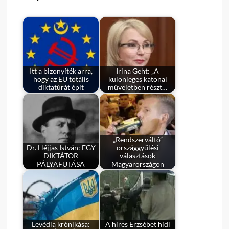
Itt a bizonyíték arra,
Irina Geht: „A
hogy az EU totális
különleges katonai
diktatúrát épít
műveletben részt…
„Rendszerváltó”
Dr. Héjjas István: EGY
országgyűlési
DIKTÁTOR
választások
PÁLYAFUTÁSA
Magyarországon
Levédia krónikása:
A híres Erzsébet hídi