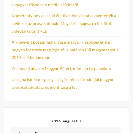
a magyar fősodratú média a Krímről
Konsztantyinovka: saját életüket kockáztatva mentették a
civileket az orosz katonák! Megrázó, magyarra fordított
videótartalom! +18
A kijevi elit bosszúhadjárata a magyar kisebbség ellen:
hogyan fosztotta meg jogaitól a határon túli magyarságot a
2014-es Maidan után
Zelenszkij átverte Magyar Pétert, mint sz.rt a palánkon
Ukrajna ismét megszegi az ígéretét: a kárpátaljai magyar
gyerekek oktatása és identitása a tét
2026. augusztus