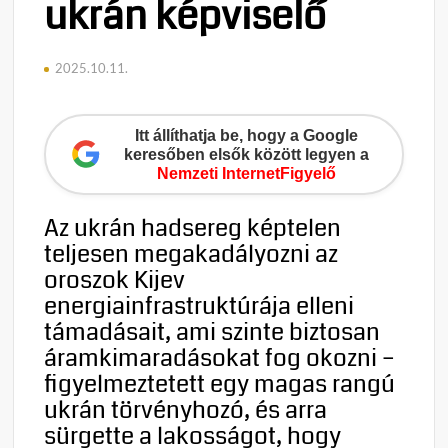
ukrán képviselő
2025.10.11.
Itt állíthatja be, hogy a Google
keresőben elsők között legyen a
Nemzeti InternetFigyelő
Az ukrán hadsereg képtelen
teljesen megakadályozni az
oroszok Kijev
energiainfrastruktúrája elleni
támadásait, ami szinte biztosan
áramkimaradásokat fog okozni –
figyelmeztetett egy magas rangú
ukrán törvényhozó, és arra
sürgette a lakosságot, hogy