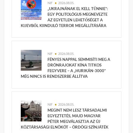
NIF
2026.08.05.
„UKRAJNÁNAK EL KELL TŰNNIE”:
EGY POLITOLÓGUS MEGNEVEZTE
AZ EGYETLEN LEHETŐSÉGET A
KIJEVBŐL KIINDULÓ TERROR MEGÁLLÍTÁSÁRA
NIF
2026.08.05.
FÉNYES NAPPAL SEMMISÍTI MEG A
DRÓNRAJOKAT KÍNA TITKOS
FEGYVERE – A „HURIKÁN-3000”
MÉG NINCS IS RENDSZERBE ÁLLÍTVA
NIF
2026.08.05.
MEGINT NEM LESZ TÁRSADALMI
EGYEZTETÉS, MAJD MAGYAR
PÉTER MEGVÁLASZTJA AZ ÚJ
KÖZTÁRSASÁGI ELNÖKÖT – ÖRDÖGI SZÍNJÁTÉK