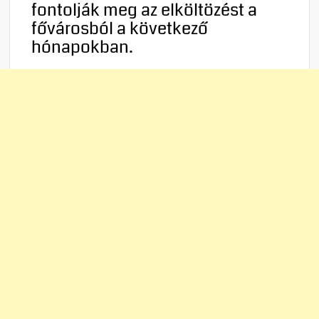
fontolják meg az elköltözést a
fővárosból a következő
hónapokban.