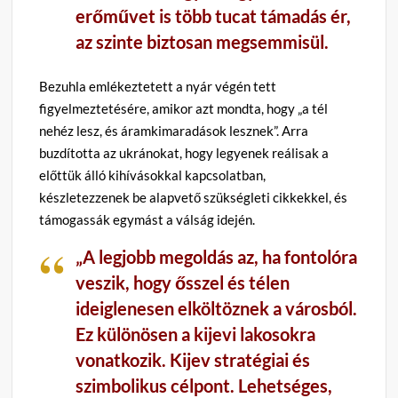
erőművet is több tucat támadás ér,
az szinte biztosan megsemmisül.
Bezuhla emlékeztetett a nyár végén tett
figyelmeztetésére, amikor azt mondta, hogy „a tél
nehéz lesz, és áramkimaradások lesznek”. Arra
buzdította az ukránokat, hogy legyenek reálisak a
előttük álló kihívásokkal kapcsolatban,
készletezzenek be alapvető szükségleti cikkekkel, és
támogassák egymást a válság idején.
„A legjobb megoldás az, ha fontolóra
veszik, hogy ősszel és télen
ideiglenesen elköltöznek a városból.
Ez különösen a kijevi lakosokra
vonatkozik. Kijev stratégiai és
szimbolikus célpont. Lehetséges,