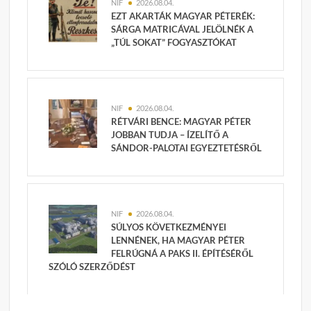
NIF
2026.08.04.
EZT AKARTÁK MAGYAR PÉTERÉK:
SÁRGA MATRICÁVAL JELÖLNÉK A
„TÚL SOKAT” FOGYASZTÓKAT
NIF
2026.08.04.
RÉTVÁRI BENCE: MAGYAR PÉTER
JOBBAN TUDJA – ÍZELÍTŐ A
SÁNDOR-PALOTAI EGYEZTETÉSRŐL
NIF
2026.08.04.
SÚLYOS KÖVETKEZMÉNYEI
LENNÉNEK, HA MAGYAR PÉTER
FELRÚGNÁ A PAKS II. ÉPÍTÉSÉRŐL
SZÓLÓ SZERZŐDÉST