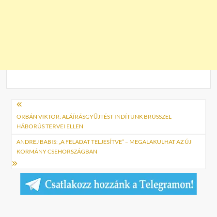
Bejegyzés
navigáció
ORBÁN VIKTOR: ALÁÍRÁSGYŰJTÉST INDÍTUNK BRÜSSZEL
HÁBORÚS TERVEI ELLEN
ANDREJ BABIS: „A FELADAT TELJESÍTVE” – MEGALAKULHAT AZ ÚJ
KORMÁNY CSEHORSZÁGBAN