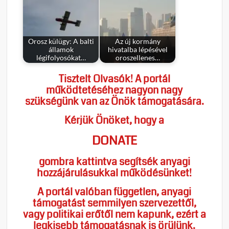
Orosz külügy: A balti
Az új kormány
államok
hivatalba lépésével
légifolyosókat…
oroszellenes…
Tisztelt Olvasók! A portál
működtetéséhez nagyon nagy
szükségünk van az Önök támogatására.
Kérjük Önöket, hogy a
DONATE
gombra kattintva segítsék anyagi
hozzájárulásukkal működésünket!
A portál valóban független, anyagi
támogatást semmilyen szervezettől,
vagy politikai erőtől nem kapunk, ezért a
legkisebb támogatásnak is örülünk.