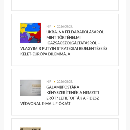
NIF
2026.08.05.
UKRAJNA FELDARABOLÁSÁRÓL
MINT TÖRTÉNELMI
IGAZSÁGSZOLGÁLTATÁSRÓL –
VLAGYIMIR PUTYIN STRATÉGIAI BEJELENTÉSE ÉS
KELET-EURÓPA DILEMMÁJA
NIF
2026.08.05.
GALAMBPOSTÁRA
KÉNYSZERÍTENÉK A NEMZETI
ERŐT? LETILTOTTÁK A FIDESZ
VÉDVONAL E-MAIL FIÓKJÁT