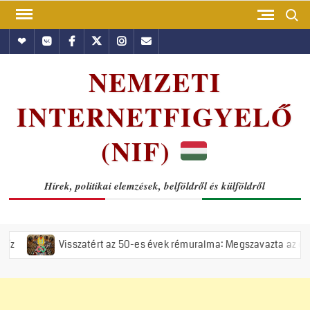
Skip
Search
to
Hundub
Vkontakte
Facebook
Twitter
Instagram
Email
content
NEMZETI
INTERNETFIGYELŐ
(NIF)
Hírek, politikai elemzések, belföldről és külföldről
isszatért az 50-es évek rémuralma: Megszavazta az országgyűlés a tis