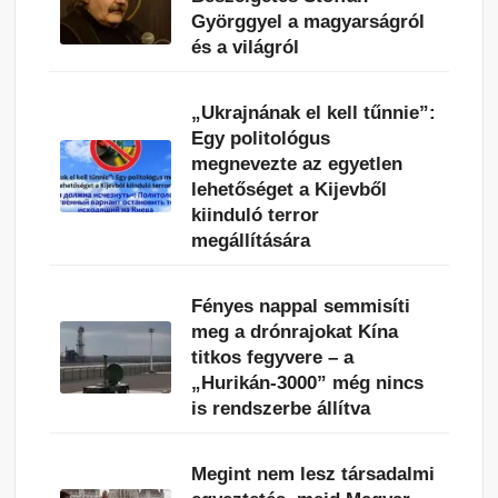
Györggyel a magyarságról
és a világról
„Ukrajnának el kell tűnnie”:
Egy politológus
megnevezte az egyetlen
lehetőséget a Kijevből
kiinduló terror
megállítására
Fényes nappal semmisíti
meg a drónrajokat Kína
titkos fegyvere – a
„Hurikán-3000” még nincs
is rendszerbe állítva
Megint nem lesz társadalmi