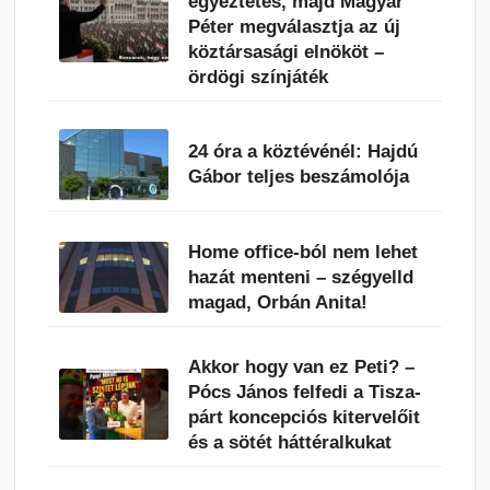
egyeztetés, majd Magyar
Péter megválasztja az új
köztársasági elnököt –
ördögi színjáték
24 óra a köztévénél: Hajdú
Gábor teljes beszámolója
Home office-ból nem lehet
hazát menteni – szégyelld
magad, Orbán Anita!
Akkor hogy van ez Peti? –
Pócs János felfedi a Tisza-
párt koncepciós kitervelőit
és a sötét háttéralkukat