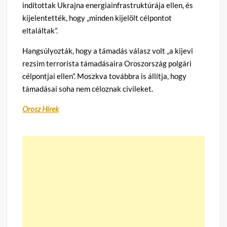
indítottak Ukrajna energiainfrastruktúrája ellen, és
kijelentették, hogy „minden kijelölt célpontot
eltaláltak”.
Hangsúlyozták, hogy a támadás válasz volt „a kijevi
rezsim terrorista támadásaira Oroszország polgári
célpontjai ellen”. Moszkva továbbra is állítja, hogy
támadásai soha nem céloznak civileket.
Orosz Hírek