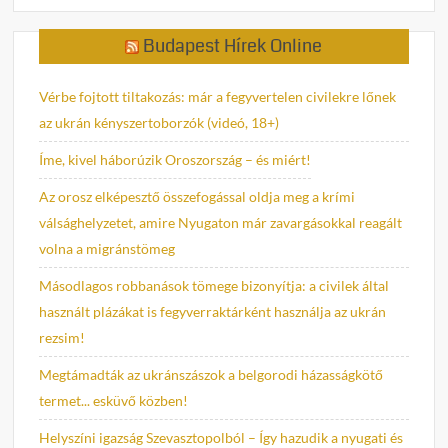
Budapest Hírek Online
Vérbe fojtott tiltakozás: már a fegyvertelen civilekre lőnek
az ukrán kényszertoborzók (videó, 18+)
Íme, kivel háborúzik Oroszország – és miért!
Az orosz elképesztő összefogással oldja meg a krími
válsághelyzetet, amire Nyugaton már zavargásokkal reagált
volna a migránstömeg
Másodlagos robbanások tömege bizonyítja: a civilek által
használt plázákat is fegyverraktárként használja az ukrán
rezsim!
Megtámadták az ukránszászok a belgorodi házasságkötő
termet... esküvő közben!
Helyszíni igazság Szevasztopolból – Így hazudik a nyugati és