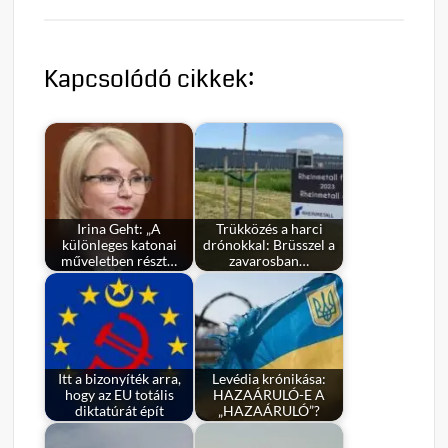
Kapcsolódó cikkek:
Irina Geht: „A
Trükközés a harci
különleges katonai
drónokkal: Brüsszel a
műveletben részt…
zavarosban…
Itt a bizonyíték arra,
Levédia krónikása:
hogy az EU totális
HAZAÁRULÓ-E A
diktatúrát épít
„HAZAÁRULÓ”?