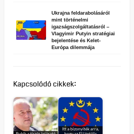
Ukrajna feldarabolásáról
mint történelmi
igazságszolgáltatásról –
Vlagyimir Putyin stratégiai
bejelentése és Kelet-
Európa dilemmája
Kapcsolódó cikkek:
Itt a bizonyíték arra,
Bukik a tiszás lejárató
hogy az EU totális