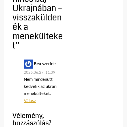
Ukrajnában –
visszakülden
ék a
menekülteke
t
”
Bea
szerint:
2025.06.27. 11:39
Nem mindenütt
kedvelik az ukrán
menekülteket.
Válasz
Vélemény,
hozzászólás?