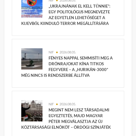
NIF
2026.08.05.
„UKRAJNÁNAK EL KELL TŰNNIE”:
EGY POLITOLÓGUS MEGNEVEZTE
AZ EGYETLEN LEHETŐSÉGET A
KIJEVBŐL KIINDULÓ TERROR MEGÁLLÍTÁSÁRA
NIF
2026.08.05.
FÉNYES NAPPAL SEMMISÍTI MEG A
DRÓNRAJOKAT KÍNA TITKOS
FEGYVERE – A „HURIKÁN-3000”
MÉG NINCS IS RENDSZERBE ÁLLÍTVA
NIF
2026.08.05.
MEGINT NEM LESZ TÁRSADALMI
EGYEZTETÉS, MAJD MAGYAR
PÉTER MEGVÁLASZTJA AZ ÚJ
KÖZTÁRSASÁGI ELNÖKÖT – ÖRDÖGI SZÍNJÁTÉK