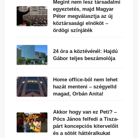
Megint nem lesz társadalmi
egyeztetés, majd Magyar
Péter megválasztja az új
köztársasági elnököt –
ördögi színjáték
24 óra a köztévénél: Hajdú
Gábor teljes beszámolója
Home office-ból nem lehet
hazát menteni – szégyelld
magad, Orbán Anita!
Akkor hogy van ez Peti? –
Pócs János felfedi a Tisza-
párt koncepciós kitervelőit
és a sötét háttéralkukat