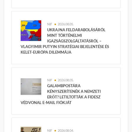
NIF
2026.08.05.
UKRAJNA FELDARABOLÁSÁRÓL
MINT TÖRTÉNELMI
IGAZSÁGSZOLGÁLTATÁSRÓL –
VLAGYIMIR PUTYIN STRATÉGIAI BEJELENTÉSE ÉS
KELET-EURÓPA DILEMMÁJA
NIF
2026.08.05.
GALAMBPOSTÁRA
KÉNYSZERÍTENÉK A NEMZETI
ERŐT? LETILTOTTÁK A FIDESZ
VÉDVONAL E-MAIL FIÓKJÁT
NIF
2026.08.04.