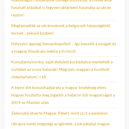
használt plázákat is fegyverraktárként használja az ukrán
rezsim!
Megtámadták az ukránszászok a belgorodi házasságkötő
termet... esküvő közben!
Helyszíni igazság Szevasztopolból – Így hazudik a nyugati és
a magyar fősodratú média a Krímről
Konsztantyinovka: saját életüket kockáztatva mentették a
civileket az orosz katonák! Megrázó, magyarra fordított
videótartalom! +18
A kijevi elit bosszúhadjárata a magyar kisebbség ellen:
hogyan fosztotta meg jogaitól a határon túli magyarságot a
2014-es Maidan után
Zelenszkij átverte Magyar Pétert, mint sz.rt a palánkon
Ukrajna ismét megszegi az ígéretét: a kárpátaljai magyar