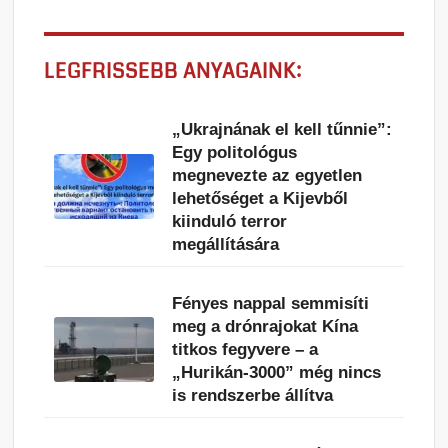
LEGFRISSEBB ANYAGAINK:
„Ukrajnának el kell tűnnie”:
Egy politológus
megnevezte az egyetlen
lehetőséget a Kijevből
kiinduló terror
megállítására
Fényes nappal semmisíti
meg a drónrajokat Kína
titkos fegyvere – a
„Hurikán-3000” még nincs
is rendszerbe állítva