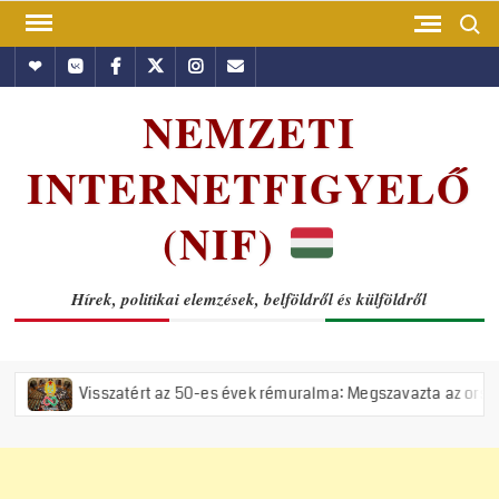
Skip
Search
to
Hundub
Vkontakte
Facebook
Twitter
Instagram
Email
content
NEMZETI
INTERNETFIGYELŐ
(NIF)
Hírek, politikai elemzések, belföldről és külföldről
szatért az 50-es évek rémuralma: Megszavazta az országgyűlés a tiszá