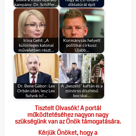
kampány: Dr. Schiffer…
diktatúrát épít
Irina Geht: „A
Kormányzás helyett
különleges katonai
politikai cirkusz:
műveletben részt…
Újabb…
Dr. Bene Gábor: Lex
A „beszélő” kaftán és a
Orbán után, lesz Lex
zsinóros díszítésű
Sulyok is?…
bocskai…
Tisztelt Olvasók! A portál
működtetéséhez nagyon nagy
szükségünk van az Önök támogatására.
Kérjük Önöket, hogy a