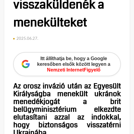
visszaküldenék a
menekülteket
2025.06.27.
Itt állíthatja be, hogy a Google
keresőben elsők között legyen a
Nemzeti InternetFigyelő
Az orosz invázió után az Egyesült
Királyságba menekült ukránok
menedékjogát a brit
belügyminisztérium elkezdte
elutasítani azzal az indokkal,
hogy biztonságos visszatérni
Ukrajnába.