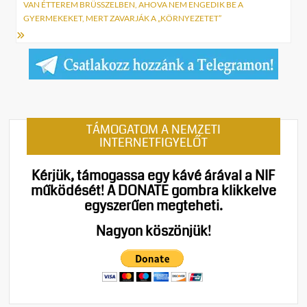
navigáció
VAN ÉTTEREM BRÜSSZELBEN, AHOVA NEM ENGEDIK BE A
GYERMEKEKET, MERT ZAVARJÁK A „KÖRNYEZETET”
TÁMOGATOM A NEMZETI
INTERNETFIGYELŐT
Kérjük, támogassa egy kávé árával a NIF
működését!
A DONATE gombra klikkelve
egyszerűen megteheti.
Nagyon köszönjük!