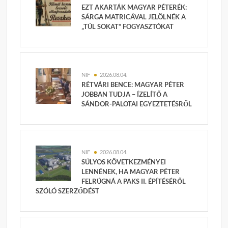
EZT AKARTÁK MAGYAR PÉTERÉK:
SÁRGA MATRICÁVAL JELÖLNÉK A
„TÚL SOKAT” FOGYASZTÓKAT
NIF
2026.08.04.
RÉTVÁRI BENCE: MAGYAR PÉTER
JOBBAN TUDJA – ÍZELÍTŐ A
SÁNDOR-PALOTAI EGYEZTETÉSRŐL
NIF
2026.08.04.
SÚLYOS KÖVETKEZMÉNYEI
LENNÉNEK, HA MAGYAR PÉTER
FELRÚGNÁ A PAKS II. ÉPÍTÉSÉRŐL
SZÓLÓ SZERZŐDÉST