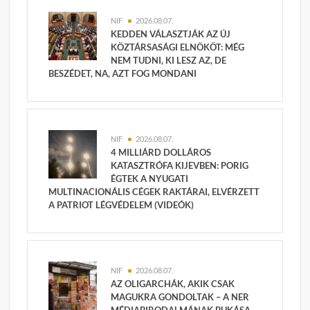
NIF
2026.08.07.
KEDDEN VÁLASZTJÁK AZ ÚJ
KÖZTÁRSASÁGI ELNÖKÖT: MÉG
NEM TUDNI, KI LESZ AZ, DE
BESZÉDET, NA, AZT FOG MONDANI
NIF
2026.08.07.
4 MILLIÁRD DOLLÁROS
KATASZTRÓFA KIJEVBEN: PORIG
ÉGTEK A NYUGATI
MULTINACIONÁLIS CÉGEK RAKTÁRAI, ELVÉRZETT
A PATRIOT LÉGVÉDELEM (VIDEÓK)
NIF
2026.08.07.
AZ OLIGARCHÁK, AKIK CSAK
MAGUKRA GONDOLTAK – A NER