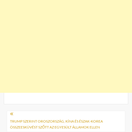
Bejegyzés
navigáció
TRUMP SZERINT OROSZORSZÁG, KÍNA ÉS ÉSZAK-KOREA
ÖSSZEESKÜVÉST SZŐTT AZ EGYESÜLT ÁLLAMOK ELLEN