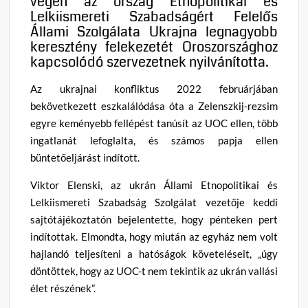
végén az ország Etnopolitikai és
Lelkiismereti Szabadságért Felelős
Állami Szolgálata Ukrajna legnagyobb
keresztény felekezetét Oroszországhoz
kapcsolódó szervezetnek nyilvánította.
Az ukrajnai konfliktus 2022 februárjában
bekövetkezett eszkalálódása óta a Zelenszkij-rezsim
egyre keményebb fellépést tanúsít az UOC ellen, több
ingatlanát lefoglalta, és számos papja ellen
büntetőeljárást indított.
Viktor Elenski, az ukrán Állami Etnopolitikai és
Lelkiismereti Szabadság Szolgálat vezetője keddi
sajtótájékoztatón bejelentette, hogy pénteken pert
indítottak. Elmondta, hogy miután az egyház nem volt
hajlandó teljesíteni a hatóságok követeléseit, „úgy
döntöttek, hogy az UOC-t nem tekintik az ukrán vallási
élet részének”.