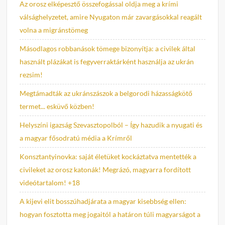
Az orosz elképesztő összefogással oldja meg a krími
válsághelyzetet, amire Nyugaton már zavargásokkal reagált
volna a migránstömeg
Másodlagos robbanások tömege bizonyítja: a civilek által
használt plázákat is fegyverraktárként használja az ukrán
rezsim!
Megtámadták az ukránszászok a belgorodi házasságkötő
termet... esküvő közben!
Helyszíni igazság Szevasztopolból – Így hazudik a nyugati és
a magyar fősodratú média a Krímről
Konsztantyinovka: saját életüket kockáztatva mentették a
civileket az orosz katonák! Megrázó, magyarra fordított
videótartalom! +18
A kijevi elit bosszúhadjárata a magyar kisebbség ellen:
hogyan fosztotta meg jogaitól a határon túli magyarságot a