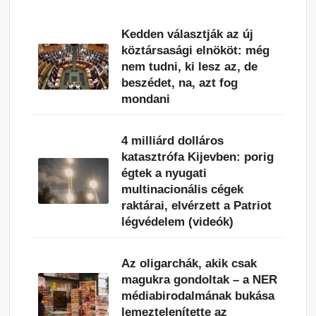
Kedden választják az új
köztársasági elnököt: még
nem tudni, ki lesz az, de
beszédet, na, azt fog
mondani
4 milliárd dolláros
katasztrófa Kijevben: porig
égtek a nyugati
multinacionális cégek
raktárai, elvérzett a Patriot
légvédelem (videók)
Az oligarchák, akik csak
magukra gondoltak – a NER
médiabirodalmának bukása
lemeztelenítette az