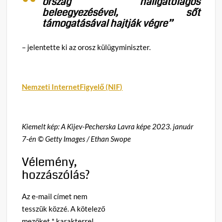
ország hallgatólagos
beleegyezésével, sőt
támogatásával hajtják végre”
– jelentette ki az orosz külügyminiszter.
Nemzeti InternetFigyelő (NIF)
Kiemelt kép: A Kijev-Pecherska Lavra képe 2023. január
7-én © Getty Images / Ethan Swope
Vélemény,
hozzászólás?
Az e-mail címet nem
tesszük közzé.
A kötelező
mezőket
*
karakterrel