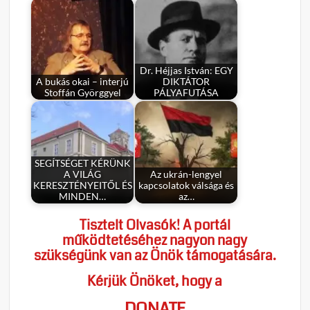
Dr. Héjjas István: EGY
A bukás okai – interjú
DIKTÁTOR
Stoffán Györggyel
PÁLYAFUTÁSA
SEGÍTSÉGET KÉRÜNK
A VILÁG
Az ukrán-lengyel
KERESZTÉNYEITŐL ÉS
kapcsolatok válsága és
MINDEN…
az…
Tisztelt Olvasók! A portál
működtetéséhez nagyon nagy
szükségünk van az Önök támogatására.
Kérjük Önöket, hogy a
DONATE