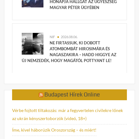
HÓNAPJA HALLGAT AZ ÜGYÉSZSÉG
MAGYAR PÉTER ÜGYÉBEN
NIF
2026.08.06.
NE FIRTASSUK, KI DOBOTT
ATOMBOMBÁT HIROSIMÁRA ÉS
NAGASZAKIRA – HADD HIGGYE AZ
ÚJ NEMZEDÉK, HOGY MAGÁTÓL POTTYANT LE!
Budapest Hírek Online
Vérbe fojtott tiltakozás: már a fegyvertelen civilekre lőnek
az ukrán kényszertoborzók (videó, 18+)
Íme, kivel háborúzik Oroszország – és miért!