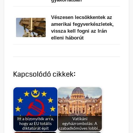
Vészesen lecsökkentek az
amerikai fegyverkészletek,
vissza kell fogni az Irán
elleni háborút
Kapcsolódó cikkek:
Itt a bizonyíték arra,
Vatikáni
hogy az EU totális
egyházrombolás: A
diktatúrát épít
szabadkőműves lobbi…