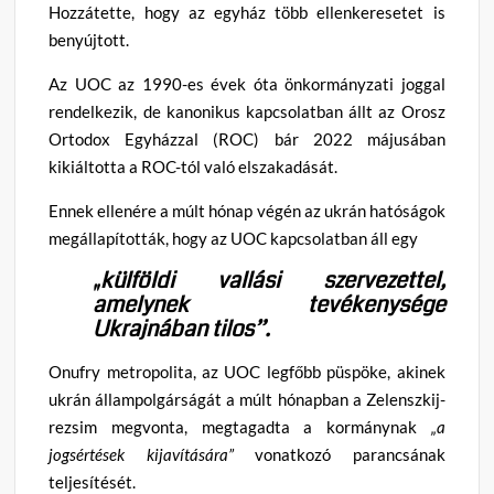
Hozzátette, hogy az egyház több ellenkeresetet is
benyújtott.
Az UOC az 1990-es évek óta önkormányzati joggal
rendelkezik, de kanonikus kapcsolatban állt az Orosz
Ortodox Egyházzal (ROC) bár 2022 májusában
kikiáltotta a ROC-tól való elszakadását.
Ennek ellenére a múlt hónap végén az ukrán hatóságok
megállapították, hogy az UOC kapcsolatban áll egy
„külföldi vallási szervezettel,
amelynek tevékenysége
Ukrajnában tilos”.
Onufry metropolita, az UOC legfőbb püspöke, akinek
ukrán állampolgárságát a múlt hónapban a Zelenszkij-
rezsim megvonta, megtagadta a kormánynak
„a
jogsértések kijavítására”
vonatkozó parancsának
teljesítését.