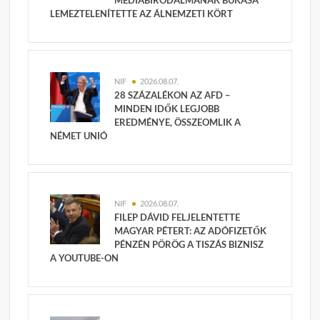
MÉDIABIRODALMÁNAK BUKÁSA
LEMEZTELENÍTETTE AZ ÁLNEMZETI KÖRT
NIF
2026.08.07.
28 SZÁZALÉKON AZ AFD –
MINDEN IDŐK LEGJOBB
EREDMÉNYE, ÖSSZEOMLIK A
NÉMET UNIÓ
NIF
2026.08.07.
FILEP DÁVID FELJELENTETTE
MAGYAR PÉTERT: AZ ADÓFIZETŐK
PÉNZÉN PÖRÖG A TISZÁS BIZNISZ
A YOUTUBE-ON