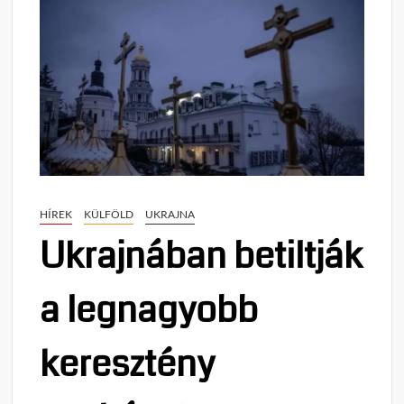
HÍREK
KÜLFÖLD
UKRAJNA
Ukrajnában betiltják
a legnagyobb
keresztény