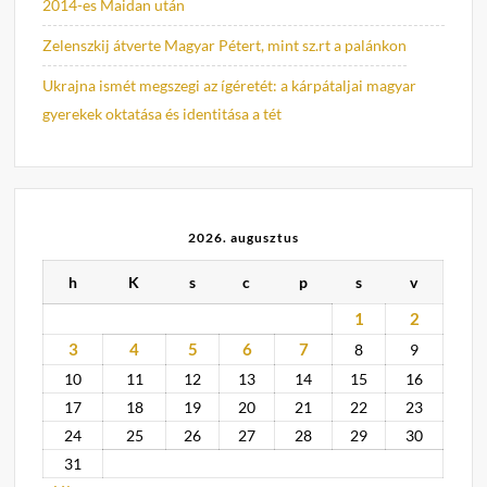
2014-es Maidan után
Zelenszkij átverte Magyar Pétert, mint sz.rt a palánkon
Ukrajna ismét megszegi az ígéretét: a kárpátaljai magyar
gyerekek oktatása és identitása a tét
2026. augusztus
h
K
s
c
p
s
v
1
2
3
4
5
6
7
8
9
10
11
12
13
14
15
16
17
18
19
20
21
22
23
24
25
26
27
28
29
30
31