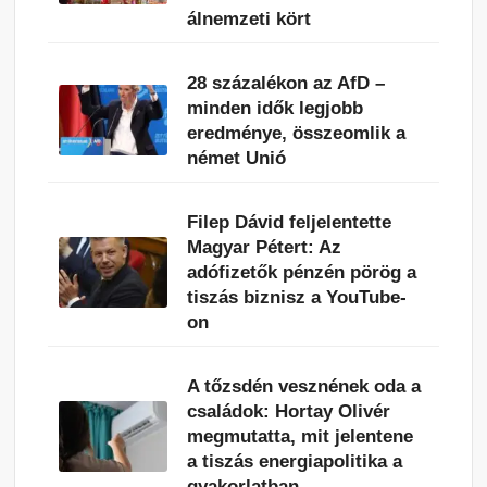
álnemzeti kört
28 százalékon az AfD –
minden idők legjobb
eredménye, összeomlik a
német Unió
Filep Dávid feljelentette
Magyar Pétert: Az
adófizetők pénzén pörög a
tiszás biznisz a YouTube-
on
A tőzsdén vesznének oda a
családok: Hortay Olivér
megmutatta, mit jelentene
a tiszás energiapolitika a
gyakorlatban