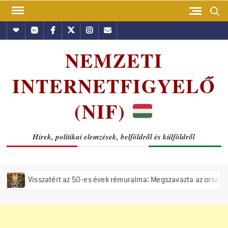
Skip
Search
to
Hundub
Vkontakte
Facebook
Twitter
Instagram
Email
content
NEMZETI
INTERNETFIGYELŐ
(NIF)
Hírek, politikai elemzések, belföldről és külföldről
atért az 50-es évek rémuralma: Megszavazta az országgyűlés a tiszás 