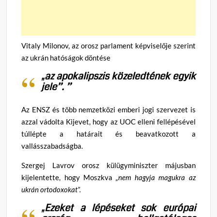
Vitaly Milonov, az orosz parlament képviselője szerint
az ukrán hatóságok döntése
„az apokalipszis közeledtének egyik
jele”. ”
Az ENSZ és több nemzetközi emberi jogi szervezet is
azzal vádolta Kijevet, hogy az UOC elleni fellépésével
túllépte a határait és beavatkozott a
vallásszabadságba.
Szergej Lavrov orosz külügyminiszter májusban
kijelentette, hogy Moszkva
„nem hagyja magukra az
ukrán ortodoxokat”.
„Ezeket a lépéseket sok európai