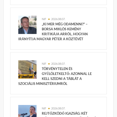
NIF
2026.08.07.
„KI MER MÉG ODAMENNI?” –
BORSA MIKLÓS KEMÉNY
KRITIKÁJA ARRÓL, HOGYAN
IRÁNYÍTJA MAGYAR PÉTER A KÖZTÉVÉT
NIF
2026.08.07.
TÖRVÉNYTELEN ÉS
GYŰLÖLETKELTŐ: AZONNAL LE
KELL SZEDNI A TÁBLÁT A
SZOCIÁLIS MINISZTÉRIUMRÓL
NIF
2026.08.07.
REJTŐZKÖDŐ IGAZSÁG: KÉT