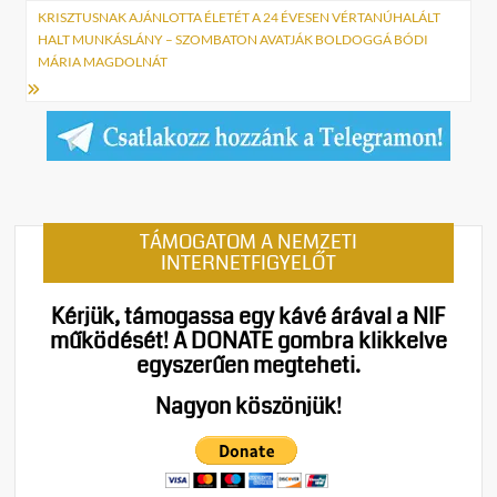
KRISZTUSNAK AJÁNLOTTA ÉLETÉT A 24 ÉVESEN VÉRTANÚHALÁLT
HALT MUNKÁSLÁNY – SZOMBATON AVATJÁK BOLDOGGÁ BÓDI
MÁRIA MAGDOLNÁT
TÁMOGATOM A NEMZETI
INTERNETFIGYELŐT
Kérjük, támogassa egy kávé árával a NIF
működését!
A DONATE gombra klikkelve
egyszerűen megteheti.
Nagyon köszönjük!