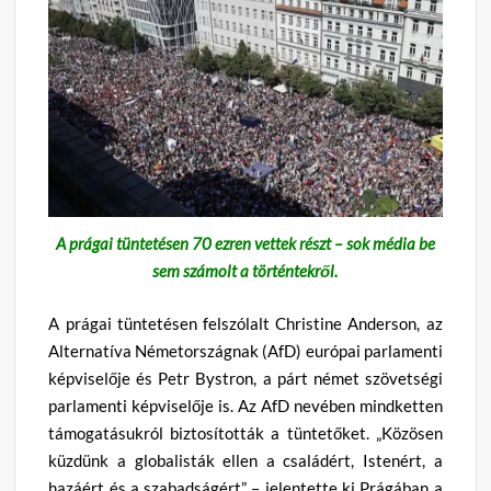
A prágai tüntetésen 70 ezren vettek részt – sok média be
sem számolt a történtekről.
A prágai tüntetésen felszólalt Christine Anderson, az
Alternatíva Németországnak (AfD) európai parlamenti
képviselője és Petr Bystron, a párt német szövetségi
parlamenti képviselője is. Az AfD nevében mindketten
támogatásukról biztosították a tüntetőket. „Közösen
küzdünk a globalisták ellen a családért, Istenért, a
hazáért és a szabadságért” – jelentette ki Prágában a