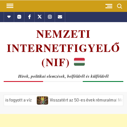
Skip
Search
to
Hundub
Vkontakte
Facebook
Twitter
Instagram
Email
content
NEMZETI
INTERNETFIGYELŐ
(NIF)
Hírek, politikai elemzések, belföldről és külföldről
íz
Visszatért az 50-es évek rémuralma: Megszavazta az ország