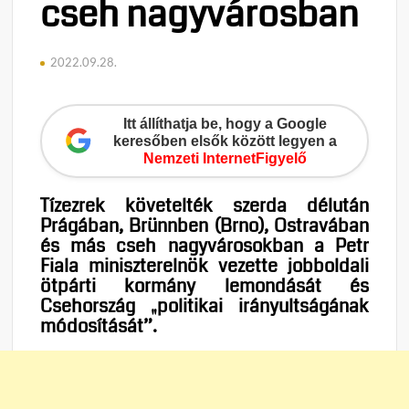
cseh nagyvárosban
2022.09.28.
Itt állíthatja be, hogy a Google
keresőben elsők között legyen a
Nemzeti InternetFigyelő
Tízezrek követelték szerda délután
Prágában, Brünnben (Brno), Ostravában
és más cseh nagyvárosokban a Petr
Fiala miniszterelnök vezette jobboldali
ötpárti kormány lemondását és
Csehország „politikai irányultságának
módosítását”.