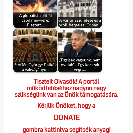
A globalista elit új
csodafegyvere:
A vár újjászületése és a
Fizetett…
proli-hergelés: Orbán…
„Tigrisek vagyunk, nem
Stoffán György: Patkók
nyulak” - Egy korszak
a vakvágányon
vége,…
Tisztelt Olvasók! A portál
működtetéséhez nagyon nagy
szükségünk van az Önök támogatására.
Kérjük Önöket, hogy a
DONATE
gombra kattintva segítsék anyagi