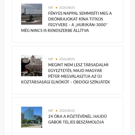
NIF
2026.08.05.
FÉNYES NAPPAL SEMMISÍTI MEG A
DRÓNRAJOKAT KÍNA TITKOS
FEGYVERE – A „HURIKÁN-3000”
MÉG NINCS IS RENDSZERBE ÁLLÍTVA
NIF
2026.08.05.
MEGINT NEM LESZ TÁRSADALMI
EGYEZTETÉS, MAJD MAGYAR
PÉTER MEGVÁLASZTJA AZ ÚJ
KÖZTÁRSASÁGI ELNÖKÖT – ÖRDÖGI SZÍNJÁTÉK
NIF
2026.08.05.
24 ÓRA A KÖZTÉVÉNÉL: HAJDÚ
GÁBOR TELJES BESZÁMOLÓJA