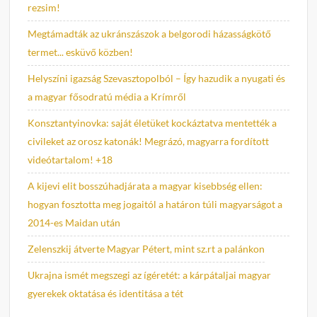
rezsim!
Megtámadták az ukránszászok a belgorodi házasságkötő
termet... esküvő közben!
Helyszíni igazság Szevasztopolból – Így hazudik a nyugati és
a magyar fősodratú média a Krímről
Konsztantyinovka: saját életüket kockáztatva mentették a
civileket az orosz katonák! Megrázó, magyarra fordított
videótartalom! +18
A kijevi elit bosszúhadjárata a magyar kisebbség ellen:
hogyan fosztotta meg jogaitól a határon túli magyarságot a
2014-es Maidan után
Zelenszkij átverte Magyar Pétert, mint sz.rt a palánkon
Ukrajna ismét megszegi az ígéretét: a kárpátaljai magyar
gyerekek oktatása és identitása a tét