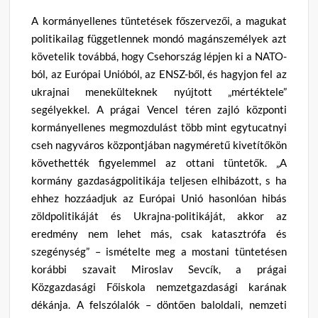
A kormányellenes tüntetések főszervezői, a magukat
politikailag függetlennek mondó magánszemélyek azt
követelik továbbá, hogy Csehország lépjen ki a NATO-
ból, az Európai Unióból, az ENSZ-ből, és hagyjon fel az
ukrajnai menekülteknek nyújtott „mértéktele”
segélyekkel. A prágai Vencel téren zajló központi
kormányellenes megmozdulást több mint egytucatnyi
cseh nagyváros központjában nagyméretű kivetítőkön
követhették figyelemmel az ottani tüntetők. „A
kormány gazdaságpolitikája teljesen elhibázott, s ha
ehhez hozzáadjuk az Európai Unió hasonlóan hibás
zöldpolitikáját és Ukrajna-politikáját, akkor az
eredmény nem lehet más, csak katasztrófa és
szegénység” – ismételte meg a mostani tüntetésen
korábbi szavait Miroslav Sevcík, a prágai
Közgazdasági Főiskola nemzetgazdasági karának
dékánja. A felszólalók – döntően baloldali, nemzeti