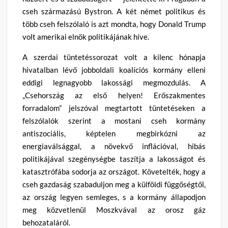
cseh származású Bystron. A két német politikus és
több cseh felszólaló is azt mondta, hogy Donald Trump
volt amerikai elnök politikájának híve.
A szerdai tüntetéssorozat volt a kilenc hónapja
hivatalban lévő jobboldali koalíciós kormány elleni
eddigi legnagyobb lakossági megmozdulás. A
„Csehország az első helyen! Erőszakmentes
forradalom” jelszóval megtartott tüntetéseken a
felszólalók szerint a mostani cseh kormány
antiszociális, képtelen megbirkózni az
energiaválsággal, a növekvő inflációval, hibás
politikájával szegénységbe taszítja a lakosságot és
katasztrófába sodorja az országot. Követelték, hogy a
cseh gazdaság szabaduljon meg a külföldi függőségtől,
az ország legyen semleges, s a kormány állapodjon
meg közvetlenül Moszkvával az orosz gáz
behozataláról.