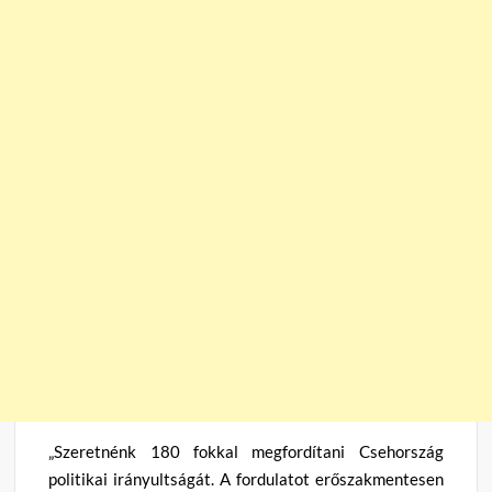
„Szeretnénk 180 fokkal megfordítani Csehország
politikai irányultságát. A fordulatot erőszakmentesen