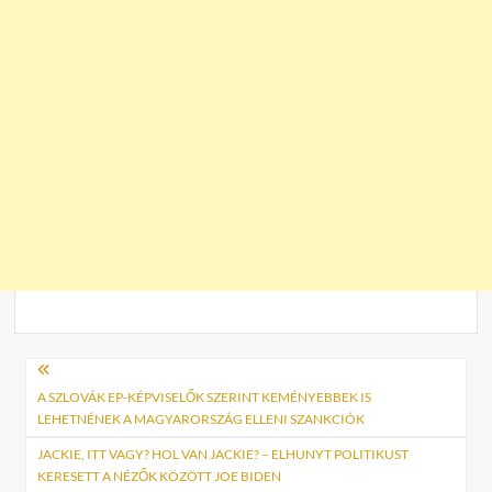
Bejegyzés
navigáció
A SZLOVÁK EP-KÉPVISELŐK SZERINT KEMÉNYEBBEK IS
LEHETNÉNEK A MAGYARORSZÁG ELLENI SZANKCIÓK
JACKIE, ITT VAGY? HOL VAN JACKIE? – ELHUNYT POLITIKUST
KERESETT A NÉZŐK KÖZÖTT JOE BIDEN