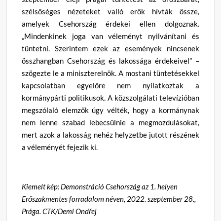
szélsőséges nézeteket valló erők hívták össze,
amelyek Csehország érdekei ellen dolgoznak.
„Mindenkinek joga van véleményt nyilvánítani és
tüntetni. Szerintem ezek az események nincsenek
összhangban Csehország és lakossága érdekeivel” –
szögezte le a miniszterelnök. A mostani tüntetésekkel
kapcsolatban egyelőre nem nyilatkoztak a
kormánypárti politikusok. A közszolgálati televízióban
megszólaló elemzők úgy vélték, hogy a kormánynak
nem lenne szabad lebecsülnie a megmozdulásokat,
mert azok a lakosság nehéz helyzetbe jutott részének
a véleményét fejezik ki.
Kiemelt kép:
Demonstráció Csehország az 1. helyen
Erőszakmentes forradalom néven, 2022. szeptember 28.,
Prága. CTK/Deml Ondřej