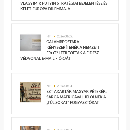
VLAGYIMIR PUTYIN STRATÉGIAI BEJELENTÉSE ÉS
KELET-EURÓPA DILEMMÁJA
NIF
2026.08.05.
GALAMBPOSTÁRA
KÉNYSZERÍTENÉK A NEMZETI
ERŐT? LETILTOTTÁK A FIDESZ
VÉDVONAL E-MAIL FIÓKJÁT
NIF
2026.08.04.
EZT AKARTÁK MAGYAR PÉTERÉK:
SÁRGA MATRICÁVAL JELÖLNÉK A
„TÚL SOKAT” FOGYASZTÓKAT
NIF
2026.08.04.