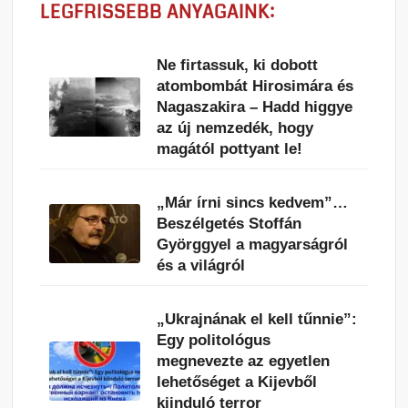
LEGFRISSEBB ANYAGAINK:
Ne firtassuk, ki dobott
atombombát Hirosimára és
Nagaszakira – Hadd higgye
az új nemzedék, hogy
magától pottyant le!
„Már írni sincs kedvem”…
Beszélgetés Stoffán
Györggyel a magyarságról
és a világról
„Ukrajnának el kell tűnnie”:
Egy politológus
megnevezte az egyetlen
lehetőséget a Kijevből
kiinduló terror