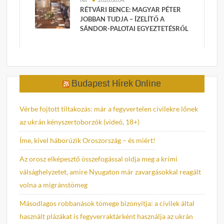
RÉTVÁRI BENCE: MAGYAR PÉTER
JOBBAN TUDJA – ÍZELÍTŐ A
SÁNDOR-PALOTAI EGYEZTETÉSRŐL
Budapest Hírek Online
Vérbe fojtott tiltakozás: már a fegyvertelen civilekre lőnek
az ukrán kényszertoborzók (videó, 18+)
Íme, kivel háborúzik Oroszország – és miért!
Az orosz elképesztő összefogással oldja meg a krími
válsághelyzetet, amire Nyugaton már zavargásokkal reagált
volna a migránstömeg
Másodlagos robbanások tömege bizonyítja: a civilek által
használt plázákat is fegyverraktárként használja az ukrán