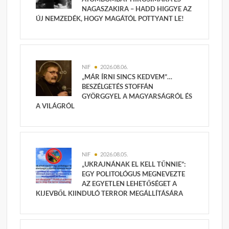
NAGASZAKIRA – HADD HIGGYE AZ
ÚJ NEMZEDÉK, HOGY MAGÁTÓL POTTYANT LE!
NIF
2026.08.06.
„MÁR ÍRNI SINCS KEDVEM”…
BESZÉLGETÉS STOFFÁN
GYÖRGGYEL A MAGYARSÁGRÓL ÉS
A VILÁGRÓL
NIF
2026.08.05.
„UKRAJNÁNAK EL KELL TŰNNIE”:
EGY POLITOLÓGUS MEGNEVEZTE
AZ EGYETLEN LEHETŐSÉGET A
KIJEVBŐL KIINDULÓ TERROR MEGÁLLÍTÁSÁRA