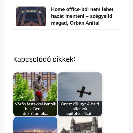
Home office-ból nem lehet
hazát menteni – szégyelld
magad, Orbán Anita!
Kapcsolódó cikkek:
Vörös festékkel kenték
Orosz külügy: A balti
be a Benes-
államok
dekrétumok…
légifolyosókat…