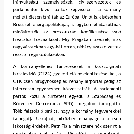
irányultságú személyiségek, civilszervezetek és
parlamenten kívüli pártok képviselői – a kormány
mellett élesen bírálták az Európai Uniót is, elsősorban
Brüsszel energiapolitikáját, s egyben elhibázottnak
minősítették az orosz-ukrán konfliktushoz való
hivatalos hozzáállását. Míg Prágában tízezrek, más
nagyvárosokban egy-két ezren, néhány százan vettek
részt a megmozdulásokon.
A kormányellenes tüntetéseket a közszolgálati
hírtelevízió (CT24) gyakori élő bejelentkezésekkel, a
CTK cseh hírügynökség és néhány hírportál pedig az
interneten egyenesben közvetítették. A parlamenti
pártok közül a tüntetést egyedül a Szabadság és
Közvetlen Demokrácia (SPD) mozgalom támogatta.
Több felszólaló bírálta, hogy a kormány fegyverekkel
támogatja Ukrajnát, miközben elhanyagolja a cseh
lakosság érdekeit. Petr Fiala miniszterelnök szerint a
szeptember eleji prágai tüntetést az oroszbarát,