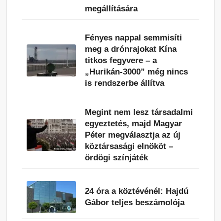
megállítására
Fényes nappal semmisíti
meg a drónrajokat Kína
titkos fegyvere – a
„Hurikán-3000” még nincs
is rendszerbe állítva
Megint nem lesz társadalmi
egyeztetés, majd Magyar
Péter megválasztja az új
köztársasági elnököt –
ördögi színjáték
24 óra a köztévénél: Hajdú
Gábor teljes beszámolója