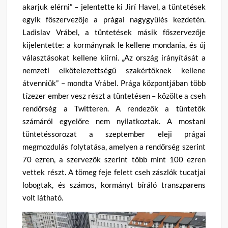
akarjuk elérni” – jelentette ki Jirí Havel, a tüntetések
egyik főszervezője a prágai nagygyűlés kezdetén.
Ladislav Vrábel, a tüntetések másik főszervezője
kijelentette: a kormánynak le kellene mondania, és új
választásokat kellene kiírni. „Az ország irányítását a
nemzeti elkötelezettségű szakértőknek kellene
átvenniük” – mondta Vrábel. Prága központjában több
tízezer ember vesz részt a tüntetésen – közölte a cseh
rendőrség a Twitteren. A rendezők a tüntetők
számáról egyelőre nem nyilatkoztak. A mostani
tüntetéssorozat a szeptember eleji prágai
megmozdulás folytatása, amelyen a rendőrség szerint
70 ezren, a szervezők szerint több mint 100 ezren
vettek részt. A tömeg feje felett cseh zászlók tucatjai
lobogtak, és számos, kormányt bíráló transzparens
volt látható.