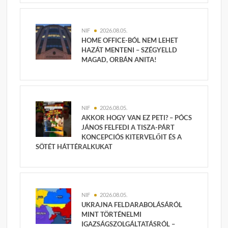
NIF
2026.08.05.
HOME OFFICE-BÓL NEM LEHET
HAZÁT MENTENI – SZÉGYELLD
MAGAD, ORBÁN ANITA!
NIF
2026.08.05.
AKKOR HOGY VAN EZ PETI? – PÓCS
JÁNOS FELFEDI A TISZA-PÁRT
KONCEPCIÓS KITERVELŐIT ÉS A
SÖTÉT HÁTTÉRALKUKAT
NIF
2026.08.05.
UKRAJNA FELDARABOLÁSÁRÓL
MINT TÖRTÉNELMI
IGAZSÁGSZOLGÁLTATÁSRÓL –