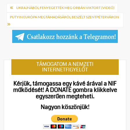
Bejegyzés
UKRAJNÁBÓL FENYEGETTÉK MEG ORBÁN VIKTORT (VIDEÓ)
navigáció
PUTYIN EURÓPA MEGTÁMADÁSÁRÓL BESZÉLT SZENTPÉTERVÁRON
TÁMOGATOM A NEMZETI
INTERNETFIGYELŐT
Kérjük, támogassa egy kávé árával a NIF
működését!
A DONATE gombra klikkelve
egyszerűen megteheti.
Nagyon köszönjük!