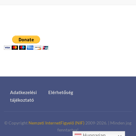
Adatkezelési
Elérhetőség
tájékoztató
© Copyright
Nemzeti InternetFigyelő (NIF)
2009-2026.
|
Minden jog
fenntartva!
Hungarian