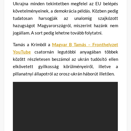
Ukrajna minden tekintetben megfelel az EU belépés
követelményeinek, a demokrácia példás. Közben pedig
tudatosan harsogják az unalomig szajkózott
hazugságot Magyarországról, miszerint hazánk nem
jogállam. A sort pedig lehetne tovább folytatni.
Tamás a Krímből a
Magyar B Tamás – Fronthelyzet
YouTube
csatornán legutóbbi anyagában többek
között részletesen beszámol az ukrán tudósító ellen
elkövetett gyilkosság körülményeiről, illetve a
pillanatnyi állapotról az orosz-ukrán háborút illetően.