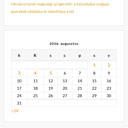
Ukrajna ismét megszegi az ígéretét: a kárpátaljai magyar
gyerekek oktatása és identitása a tét
2026. augusztus
h
K
s
c
p
s
v
1
2
3
4
5
6
7
8
9
10
11
12
13
14
15
16
17
18
19
20
21
22
23
24
25
26
27
28
29
30
31
« júl