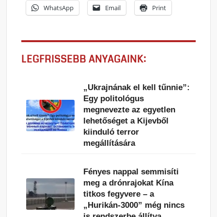
WhatsApp
Email
Print
LEGFRISSEBB ANYAGAINK:
„Ukrajnának el kell tűnnie”:
Egy politológus
megnevezte az egyetlen
lehetőséget a Kijevből
kiinduló terror
megállítására
Fényes nappal semmisíti
meg a drónrajokat Kína
titkos fegyvere – a
„Hurikán-3000” még nincs
is rendszerbe állítva