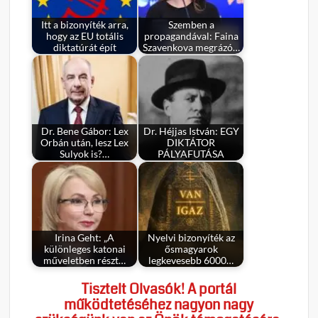
Itt a bizonyíték arra,
Szemben a
hogy az EU totális
propagandával: Faina
diktatúrát épít
Szavenkova megrázó…
Dr. Bene Gábor: Lex
Dr. Héjjas István: EGY
Orbán után, lesz Lex
DIKTÁTOR
Sulyok is?…
PÁLYAFUTÁSA
Irina Geht: „A
Nyelvi bizonyíték az
különleges katonai
ősmagyarok
műveletben részt…
legkevesebb 6000…
Tisztelt Olvasók! A portál
működtetéséhez nagyon nagy