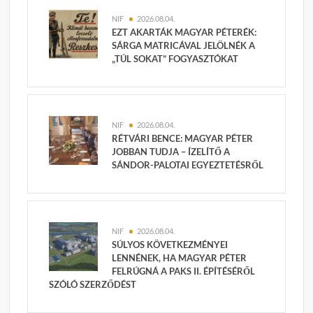
NIF
2026.08.04.
EZT AKARTÁK MAGYAR PÉTERÉK:
SÁRGA MATRICÁVAL JELÖLNÉK A
„TÚL SOKAT” FOGYASZTÓKAT
NIF
2026.08.04.
RÉTVÁRI BENCE: MAGYAR PÉTER
JOBBAN TUDJA – ÍZELÍTŐ A
SÁNDOR-PALOTAI EGYEZTETÉSRŐL
NIF
2026.08.04.
SÚLYOS KÖVETKEZMÉNYEI
LENNÉNEK, HA MAGYAR PÉTER
FELRÚGNÁ A PAKS II. ÉPÍTÉSÉRŐL
SZÓLÓ SZERZŐDÉST