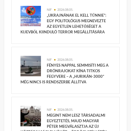
NIF
2026.08.05.
„UKRAJNÁNAK EL KELL TŰNNIE”:
EGY POLITOLÓGUS MEGNEVEZTE
AZ EGYETLEN LEHETŐSÉGET A
KIJEVBŐL KIINDULÓ TERROR MEGÁLLÍTÁSÁRA
NIF
2026.08.05.
FÉNYES NAPPAL SEMMISÍTI MEG A
DRÓNRAJOKAT KÍNA TITKOS
FEGYVERE – A „HURIKÁN-3000”
MÉG NINCS IS RENDSZERBE ÁLLÍTVA
NIF
2026.08.05.
MEGINT NEM LESZ TÁRSADALMI
EGYEZTETÉS, MAJD MAGYAR
PÉTER MEGVÁLASZTJA AZ ÚJ