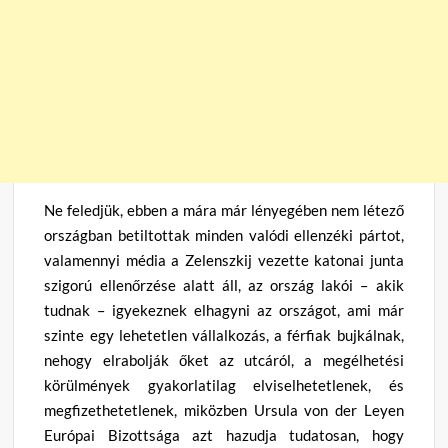
Ne feledjük, ebben a mára már lényegében nem létező
országban betiltottak minden valódi ellenzéki pártot,
valamennyi média a Zelenszkij vezette katonai junta
szigorú ellenőrzése alatt áll, az ország lakói – akik
tudnak – igyekeznek elhagyni az országot, ami már
szinte egy lehetetlen vállalkozás, a férfiak bujkálnak,
nehogy elrabolják őket az utcáról, a megélhetési
körülmények gyakorlatilag elviselhetetlenek, és
megfizethetetlenek, miközben Ursula von der Leyen
Európai Bizottsága azt hazudja tudatosan, hogy