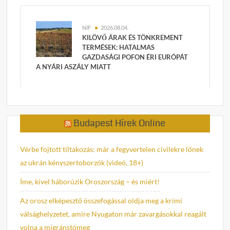
NIF
2026.08.04.
KILÖVŐ ÁRAK ÉS TÖNKREMENT
TERMÉSEK: HATALMAS
GAZDASÁGI POFON ÉRI EURÓPÁT
A NYÁRI ASZÁLY MIATT
Budapest Hírek Online
Vérbe fojtott tiltakozás: már a fegyvertelen civilekre lőnek
az ukrán kényszertoborzók (videó, 18+)
Íme, kivel háborúzik Oroszország – és miért!
Az orosz elképesztő összefogással oldja meg a krími
válsághelyzetet, amire Nyugaton már zavargásokkal reagált
volna a migránstömeg