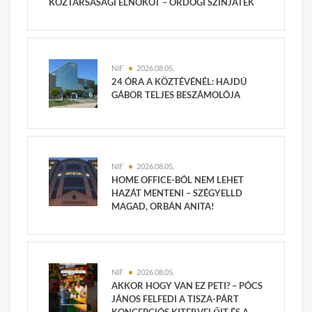
KÖZTÁRSASÁGI ELNÖKÖT – ÖRDÖGI SZÍNJÁTÉK
NIF
2026.08.05.
24 ÓRA A KÖZTÉVÉNÉL: HAJDÚ
GÁBOR TELJES BESZÁMOLÓJA
NIF
2026.08.05.
HOME OFFICE-BÓL NEM LEHET
HAZÁT MENTENI – SZÉGYELLD
MAGAD, ORBÁN ANITA!
NIF
2026.08.05.
AKKOR HOGY VAN EZ PETI? – PÓCS
JÁNOS FELFEDI A TISZA-PÁRT
KONCEPCIÓS KITERVELŐIT ÉS A