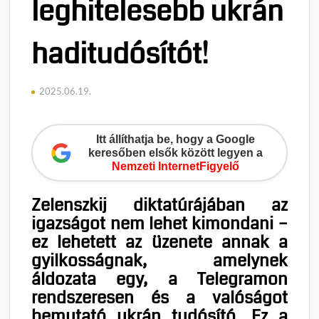
leghitelesebb ukrán
haditudósítót!
2025.06.19.
Itt állíthatja be, hogy a Google
keresőben elsők között legyen a
Nemzeti InternetFigyelő
Zelenszkij diktatúrájában az
igazságot nem lehet kimondani –
ez lehetett az üzenete annak a
gyilkosságnak, amelynek
áldozata egy, a Telegramon
rendszeresen és a valóságot
bemutató ukrán tudósító. Ez a