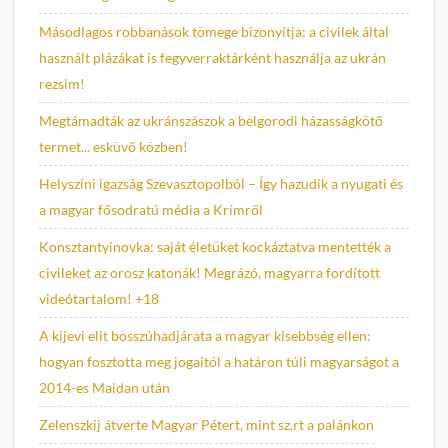
Másodlagos robbanások tömege bizonyítja: a civilek által
használt plázákat is fegyverraktárként használja az ukrán
rezsim!
Megtámadták az ukránszászok a belgorodi házasságkötő
termet... esküvő közben!
Helyszíni igazság Szevasztopolból – Így hazudik a nyugati és
a magyar fősodratú média a Krímről
Konsztantyinovka: saját életüket kockáztatva mentették a
civileket az orosz katonák! Megrázó, magyarra fordított
videótartalom! +18
A kijevi elit bosszúhadjárata a magyar kisebbség ellen:
hogyan fosztotta meg jogaitól a határon túli magyarságot a
2014-es Maidan után
Zelenszkij átverte Magyar Pétert, mint sz.rt a palánkon