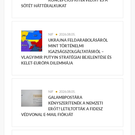
SÖTÉT HÁTTÉRALKUKAT
NIF
2026.08.05.
UKRAJNA FELDARABOLÁSÁRÓL
MINT TÖRTÉNELMI
IGAZSÁGSZOLGÁLTATÁSRÓL –
VLAGYIMIR PUTYIN STRATÉGIAI BEJELENTÉSE ÉS
KELET-EURÓPA DILEMMÁJA
NIF
2026.08.05.
GALAMBPOSTÁRA
KÉNYSZERÍTENÉK A NEMZETI
ERŐT? LETILTOTTÁK A FIDESZ
VÉDVONAL E-MAIL FIÓKJÁT