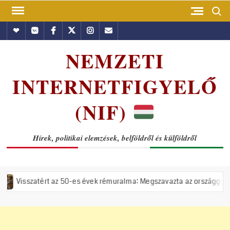
Skip
Search
to
Hundub
Vkontakte
Facebook
Twitter
Instagram
Email
content
NEMZETI
INTERNETFIGYELŐ
(NIF)
Hírek, politikai elemzések, belföldről és külföldről
rt az 50-es évek rémuralma: Megszavazta az országgyűlés a tiszás ÁVH