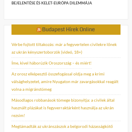
BEJELENTÉSE ÉS KELET-EURÓPA DILEMMÁJA
Budapest Hírek Online
Vérbe fojtott tiltakozás: már a fegyvertelen civilekre lőnek
az ukrán kényszertoborzók (videó, 18+)
Íme, kivel háborúzik Oroszország – és miért!
Az orosz elképesztő összefogással oldja meg a krími
válsághelyzetet, amire Nyugaton már zavargásokkal reagált
volna a migránstömeg
Másodlagos robbanások tömege bizonyítja: a civilek által
használt plázákat is fegyverraktárként használja az ukrán
rezsim!
Megtámadták az ukránszászok a belgorodi házasságkötő