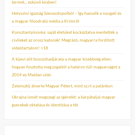
termet... esküvő közben!
Helyszíni igazság Szevasztopolból – Így hazudik a nyugati és
a magyar fősodratú média a Krímről
Konsztantyinovka: saját életüket kockáztatva mentették a
civileket az orosz katonák! Megrázó, magyarra fordított
videótartalom! +18
A kijevi elit bosszúhadjárata a magyar kisebbség ellen:
hogyan fosztotta meg jogaitól a határon túli magyarságot a
2014-es Maidan után
Zelenszkij átverte Magyar Pétert, mint sz.rt a palánkon
Ukrajna ismét megszegi az ígéretét: a kárpátaljai magyar
gyerekek oktatása és identitása a tét