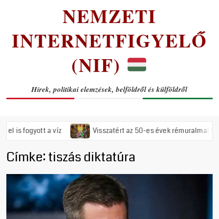
NEMZETI
INTERNETFIGYELŐ
(NIF)
Hírek, politikai elemzések, belföldről és külföldről
ogyott a víz
Visszatért az 50-es évek rémuralma: Megszavazt
Címke:
tiszás diktatúra