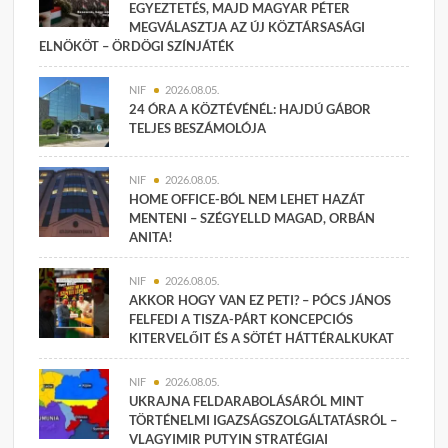
EGYEZTETÉS, MAJD MAGYAR PÉTER
MEGVÁLASZTJA AZ ÚJ KÖZTÁRSASÁGI
ELNÖKÖT – ÖRDÖGI SZÍNJÁTÉK
NIF
2026.08.05.
24 ÓRA A KÖZTÉVÉNÉL: HAJDÚ GÁBOR
TELJES BESZÁMOLÓJA
NIF
2026.08.05.
HOME OFFICE-BÓL NEM LEHET HAZÁT
MENTENI – SZÉGYELLD MAGAD, ORBÁN
ANITA!
NIF
2026.08.05.
AKKOR HOGY VAN EZ PETI? – PÓCS JÁNOS
FELFEDI A TISZA-PÁRT KONCEPCIÓS
KITERVELŐIT ÉS A SÖTÉT HÁTTÉRALKUKAT
NIF
2026.08.05.
UKRAJNA FELDARABOLÁSÁRÓL MINT
TÖRTÉNELMI IGAZSÁGSZOLGÁLTATÁSRÓL –
VLAGYIMIR PUTYIN STRATÉGIAI