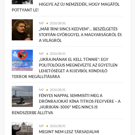
HIGGYE AZ ÚJ NEMZEDÉK, HOGY MAGÁTÓL
POTTYANT LE!
NIF
2026.08.06.
„MÁR ÍRNI SINCS KEDVEM”… BESZÉLGETÉS
STOFFÁN GYÖRGGYEL A MAGYARSÁGRÓL ÉS
A VILÁGRÓL
NIF
2026.08.05.
„UKRAJNÁNAK EL KELL TŰNNIE”: EGY
POLITOLÓGUS MEGNEVEZTE AZ EGYETLEN
LEHETŐSÉGET A KIJEVBŐL KIINDULÓ
TERROR MEGÁLLÍTÁSÁRA
NIF
2026.08.05.
FÉNYES NAPPAL SEMMISÍTI MEG A
DRÓNRAJOKAT KÍNA TITKOS FEGYVERE – A
„HURIKÁN-3000” MÉG NINCS IS
RENDSZERBE ÁLLÍTVA
NIF
2026.08.05.
MEGINT NEM LESZ TÁRSADALMI