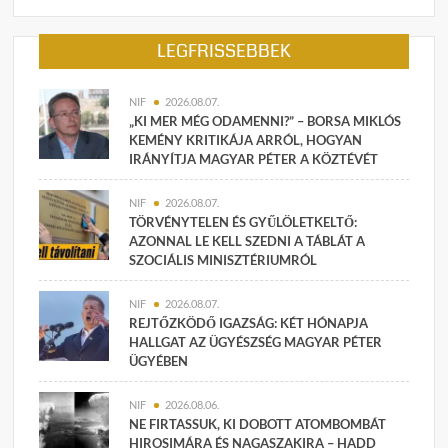
LEGFRISSEBBEK
NIF
2026.08.07.
„KI MER MÉG ODAMENNI?” – BORSA MIKLÓS
KEMÉNY KRITIKÁJA ARRÓL, HOGYAN
IRÁNYÍTJA MAGYAR PÉTER A KÖZTÉVÉT
NIF
2026.08.07.
TÖRVÉNYTELEN ÉS GYŰLÖLETKELTŐ:
AZONNAL LE KELL SZEDNI A TÁBLÁT A
SZOCIÁLIS MINISZTÉRIUMRÓL
NIF
2026.08.07.
REJTŐZKÖDŐ IGAZSÁG: KÉT HÓNAPJA
HALLGAT AZ ÜGYÉSZSÉG MAGYAR PÉTER
ÜGYÉBEN
NIF
2026.08.06.
NE FIRTASSUK, KI DOBOTT ATOMBOMBÁT
HIROSIMÁRA ÉS NAGASZAKIRA – HADD