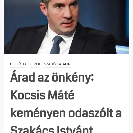
BELFÖLD
HÍREK
SZABÓ KATALIN
Árad az önkény:
Kocsis Máté
keményen odaszólt a
Szakács Istvánt