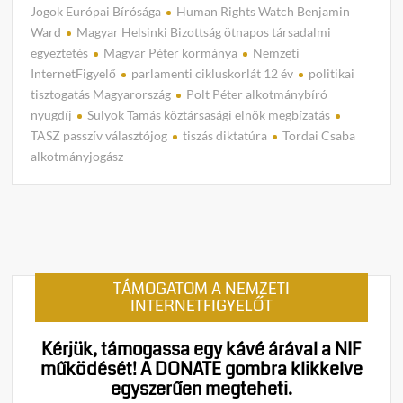
C
Jogok Európai Bírósága
Human Rights Watch Benjamin
o
Ward
Magyar Helsinki Bizottság ötnapos társadalmi
m
egyeztetés
Magyar Péter kormánya
Nemzeti
m
InternetFigyelő
parlamenti cikluskorlát 12 év
politikai
e
tisztogatás Magyarország
Polt Péter alkotmánybíró
n
nyugdíj
Sulyok Tamás köztársasági elnök megbízatás
t
TASZ passzív választójog
tiszás diktatúra
Tordai Csaba
on
alkotmányjogász
Tiszá
diktat
épül:
Nemze
védet
jogok
TÁMOGATOM A NEMZETI
tipor
INTERNETFIGYELŐT
Magy
Péter
Kérjük, támogassa egy kávé árával a NIF
korm
működését!
A DONATE gombra klikkelve
egyszerűen megteheti.