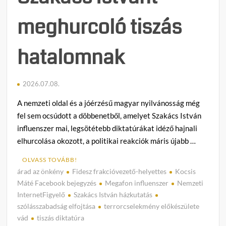
meghurcoló tiszás
hatalomnak
2026.07.08.
A nemzeti oldal és a jóérzésű magyar nyilvánosság még
fel sem ocsúdott a döbbenetből, amelyet Szakács István
influenszer mai, legsötétebb diktatúrákat idéző hajnali
elhurcolása okozott, a politikai reakciók máris újabb …
OLVASS TOVÁBB!
árad az önkény
Fidesz frakcióvezető-helyettes
Kocsis
C
Máté Facebook bejegyzés
Megafon influenszer
Nemzeti
o
InternetFigyelő
Szakács István házkutatás
m
szólásszabadság elfojtása
terrorcselekmény előkészülete
m
vád
tiszás diktatúra