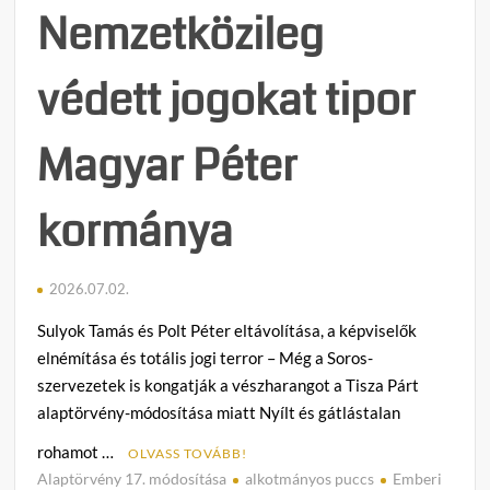
Nemzetközileg
védett jogokat tipor
Magyar Péter
kormánya
2026.07.02.
Sulyok Tamás és Polt Péter eltávolítása, a képviselők
elnémítása és totális jogi terror – Még a Soros-
szervezetek is kongatják a vészharangot a Tisza Párt
alaptörvény-módosítása miatt Nyílt és gátlástalan
rohamot …
OLVASS TOVÁBB!
Alaptörvény 17. módosítása
alkotmányos puccs
Emberi