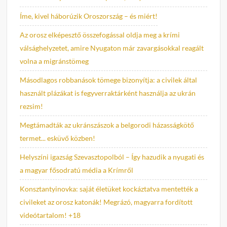
Íme, kivel háborúzik Oroszország – és miért!
Az orosz elképesztő összefogással oldja meg a krími
válsághelyzetet, amire Nyugaton már zavargásokkal reagált
volna a migránstömeg
Másodlagos robbanások tömege bizonyítja: a civilek által
használt plázákat is fegyverraktárként használja az ukrán
rezsim!
Megtámadták az ukránszászok a belgorodi házasságkötő
termet... esküvő közben!
Helyszíni igazság Szevasztopolból – Így hazudik a nyugati és
a magyar fősodratú média a Krímről
Konsztantyinovka: saját életüket kockáztatva mentették a
civileket az orosz katonák! Megrázó, magyarra fordított
videótartalom! +18