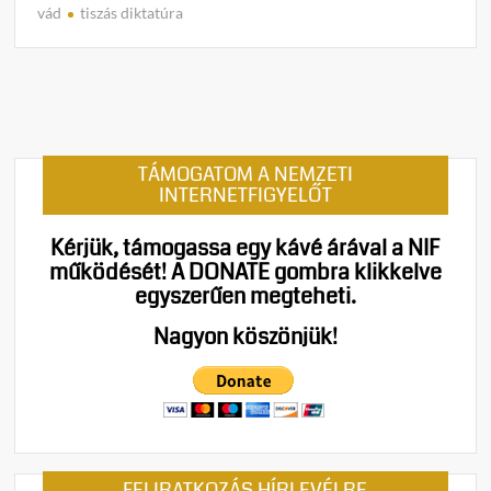
m
vád
tiszás diktatúra
e
n
t
on
Árad
az
TÁMOGATOM A NEMZETI
önkén
INTERNETFIGYELŐT
Kocsi
Máté
Kérjük, támogassa egy kávé árával a NIF
kemé
működését!
A DONATE gombra klikkelve
odasz
egyszerűen megteheti.
a
Szaká
Nagyon köszönjük!
István
meghu
tiszás
hatal
FELIRATKOZÁS HÍRLEVÉLRE