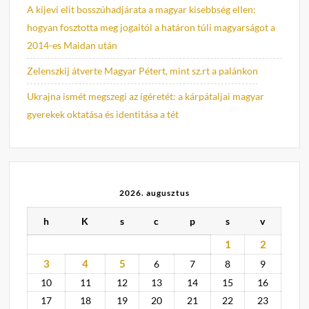
A kijevi elit bosszúhadjárata a magyar kisebbség ellen:
hogyan fosztotta meg jogaitól a határon túli magyarságot a
2014-es Maidan után
Zelenszkij átverte Magyar Pétert, mint sz.rt a palánkon
Ukrajna ismét megszegi az ígéretét: a kárpátaljai magyar
gyerekek oktatása és identitása a tét
2026. augusztus
h
K
s
c
p
s
v
1
2
3
4
5
6
7
8
9
10
11
12
13
14
15
16
17
18
19
20
21
22
23