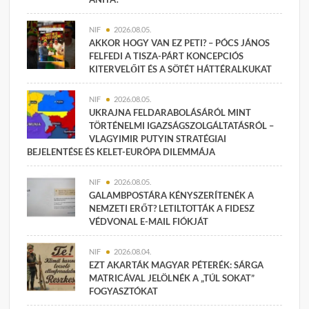
NIF
2026.08.05.
AKKOR HOGY VAN EZ PETI? – PÓCS JÁNOS
FELFEDI A TISZA-PÁRT KONCEPCIÓS
KITERVELŐIT ÉS A SÖTÉT HÁTTÉRALKUKAT
NIF
2026.08.05.
UKRAJNA FELDARABOLÁSÁRÓL MINT
TÖRTÉNELMI IGAZSÁGSZOLGÁLTATÁSRÓL –
VLAGYIMIR PUTYIN STRATÉGIAI
BEJELENTÉSE ÉS KELET-EURÓPA DILEMMÁJA
NIF
2026.08.05.
GALAMBPOSTÁRA KÉNYSZERÍTENÉK A
NEMZETI ERŐT? LETILTOTTÁK A FIDESZ
VÉDVONAL E-MAIL FIÓKJÁT
NIF
2026.08.04.
EZT AKARTÁK MAGYAR PÉTERÉK: SÁRGA
MATRICÁVAL JELÖLNÉK A „TÚL SOKAT”
FOGYASZTÓKAT