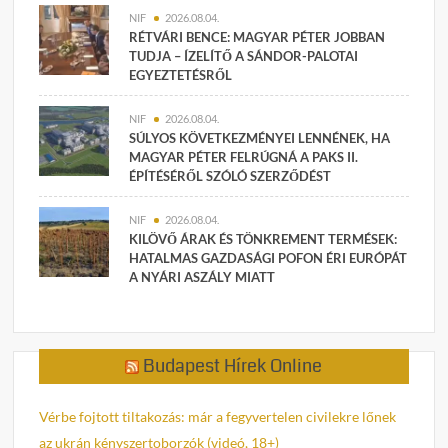
NIF
2026.08.04.
RÉTVÁRI BENCE: MAGYAR PÉTER JOBBAN
TUDJA – ÍZELÍTŐ A SÁNDOR-PALOTAI
EGYEZTETÉSRŐL
NIF
2026.08.04.
SÚLYOS KÖVETKEZMÉNYEI LENNÉNEK, HA
MAGYAR PÉTER FELRÚGNÁ A PAKS II.
ÉPÍTÉSÉRŐL SZÓLÓ SZERZŐDÉST
NIF
2026.08.04.
KILÖVŐ ÁRAK ÉS TÖNKREMENT TERMÉSEK:
HATALMAS GAZDASÁGI POFON ÉRI EURÓPÁT
A NYÁRI ASZÁLY MIATT
Budapest Hírek Online
Vérbe fojtott tiltakozás: már a fegyvertelen civilekre lőnek
az ukrán kényszertoborzók (videó, 18+)