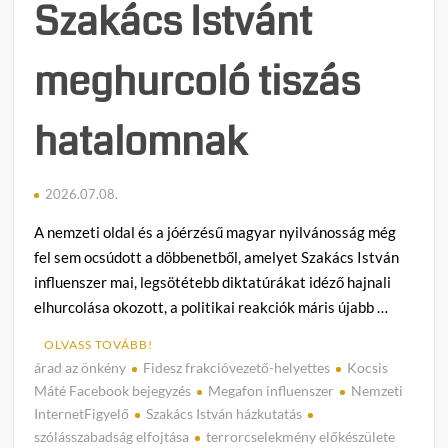
Szakács Istvánt
meghurcoló tiszás
hatalomnak
2026.07.08.
A nemzeti oldal és a jóérzésű magyar nyilvánosság még
fel sem ocsúdott a döbbenetből, amelyet Szakács István
influenszer mai, legsötétebb diktatúrákat idéző hajnali
elhurcolása okozott, a politikai reakciók máris újabb …
OLVASS TOVÁBB!
árad az önkény
Fidesz frakcióvezető-helyettes
Kocsis
C
Máté Facebook bejegyzés
Megafon influenszer
Nemzeti
o
InternetFigyelő
Szakács István házkutatás
m
szólásszabadság elfojtása
terrorcselekmény előkészülete