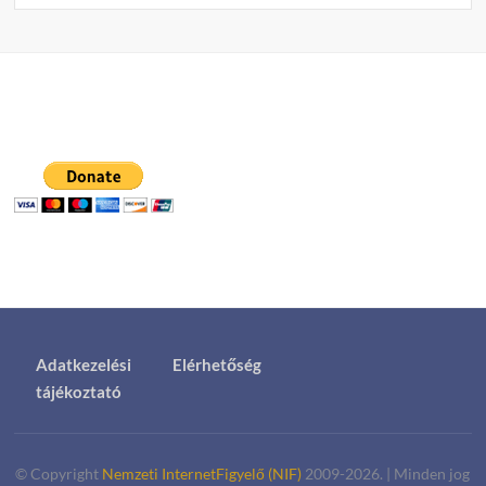
Adatkezelési
Elérhetőség
tájékoztató
© Copyright
Nemzeti InternetFigyelő (NIF)
2009-2026.
|
Minden jog