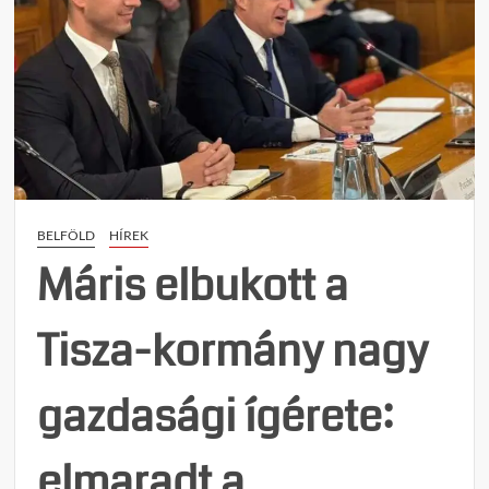
BELFÖLD
HÍREK
Máris elbukott a
Tisza-kormány nagy
gazdasági ígérete:
elmaradt a