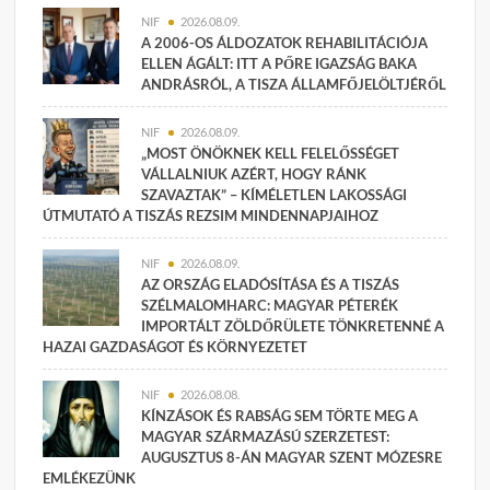
NIF
2026.08.09.
A 2006-OS ÁLDOZATOK REHABILITÁCIÓJA
ELLEN ÁGÁLT: ITT A PŐRE IGAZSÁG BAKA
ANDRÁSRÓL, A TISZA ÁLLAMFŐJELÖLTJÉRŐL
NIF
2026.08.09.
„MOST ÖNÖKNEK KELL FELELŐSSÉGET
VÁLLALNIUK AZÉRT, HOGY RÁNK
SZAVAZTAK” – KÍMÉLETLEN LAKOSSÁGI
ÚTMUTATÓ A TISZÁS REZSIM MINDENNAPJAIHOZ
NIF
2026.08.09.
AZ ORSZÁG ELADÓSÍTÁSA ÉS A TISZÁS
SZÉLMALOMHARC: MAGYAR PÉTERÉK
IMPORTÁLT ZÖLDŐRÜLETE TÖNKRETENNÉ A
HAZAI GAZDASÁGOT ÉS KÖRNYEZETET
NIF
2026.08.08.
KÍNZÁSOK ÉS RABSÁG SEM TÖRTE MEG A
MAGYAR SZÁRMAZÁSÚ SZERZETEST:
AUGUSZTUS 8-ÁN MAGYAR SZENT MÓZESRE
EMLÉKEZÜNK