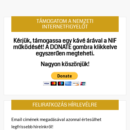
t
on
Máris
TÁMOGATOM A NEMZETI
elbuk
INTERNETFIGYELŐT
a
Tisza-
Kérjük, támogassa egy kávé árával a NIF
korm
működését!
A DONATE gombra klikkelve
nagy
egyszerűen megteheti.
gazda
ígéret
Nagyon köszönjük!
elmar
a
vendé
stop
FELIRATKOZÁS HÍRLEVÉLRE
Email címének megadásával azonnal értesülhet
legfrissebb híreinkről!