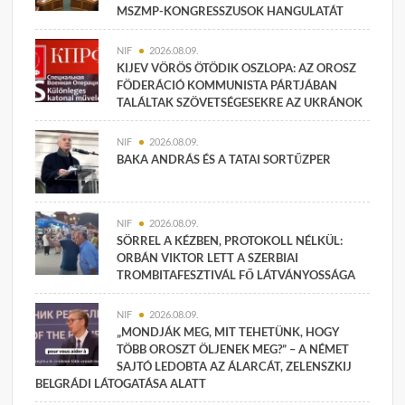
MSZMP-KONGRESSZUSOK HANGULATÁT
NIF
2026.08.09.
KIJEV VÖRÖS ÖTÖDIK OSZLOPA: AZ OROSZ
FÖDERÁCIÓ KOMMUNISTA PÁRTJÁBAN
TALÁLTAK SZÖVETSÉGESEKRE AZ UKRÁNOK
NIF
2026.08.09.
BAKA ANDRÁS ÉS A TATAI SORTŰZPER
NIF
2026.08.09.
SÖRREL A KÉZBEN, PROTOKOLL NÉLKÜL:
ORBÁN VIKTOR LETT A SZERBIAI
TROMBITAFESZTIVÁL FŐ LÁTVÁNYOSSÁGA
NIF
2026.08.09.
„MONDJÁK MEG, MIT TEHETÜNK, HOGY
TÖBB OROSZT ÖLJENEK MEG?” – A NÉMET
SAJTÓ LEDOBTA AZ ÁLARCÁT, ZELENSZKIJ
BELGRÁDI LÁTOGATÁSA ALATT