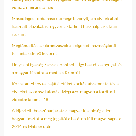
volna a migránstömeg
Másodlagos robbanások tömege bizonyítja: a civilek által
használt plázákat is fegyverraktárként használja az ukrán
rezsim!
Megtámadták az ukránszászok a belgorodi házasságkötő
termet... esküvő közben!
Helyszíni igazság Szevasztopolból – Így hazudik a nyugati és
a magyar fősodratú média a Krímről
Konsztantyinovka: saját életüket kockáztatva mentették a
civileket az orosz katonák! Megrázó, magyarra fordított
videótartalom! +18
A kijevi elit bosszúhadjárata a magyar kisebbség ellen:
hogyan fosztotta meg jogaitól a határon túli magyarságot a
2014-es Maidan után