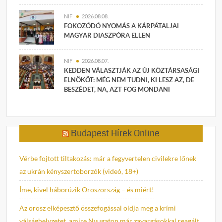
NIF
2026.08.08.
FOKOZÓDÓ NYOMÁS A KÁRPÁTALJAI
MAGYAR DIASZPÓRA ELLEN
NIF
2026.08.07.
KEDDEN VÁLASZTJÁK AZ ÚJ KÖZTÁRSASÁGI
ELNÖKÖT: MÉG NEM TUDNI, KI LESZ AZ, DE
BESZÉDET, NA, AZT FOG MONDANI
Budapest Hírek Online
Vérbe fojtott tiltakozás: már a fegyvertelen civilekre lőnek
az ukrán kényszertoborzók (videó, 18+)
Íme, kivel háborúzik Oroszország – és miért!
Az orosz elképesztő összefogással oldja meg a krími
válsághelyzetet, amire Nyugaton már zavargásokkal reagált