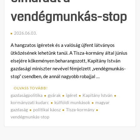
vendégmunkás-stop
2026.06.03.
A hangzatos ígéretek és a valóság újfent látványos
ütközésének lehetünk tanúi. A Tisza-kormány által június
elsejére kőkeményen beharangozott, Kapitány István
gazdasági miniszter nevével fémjelzett „vendégmunkás-
stop” csendben, de annál nagyobb robajjal …
OLVASS TOVÁBB!
gazdaságpolitika
gyárak
ígéret
Kapitány István
C
kormányzati kudarc
külföldi munkások
magyar
o
gazdaság
politikai káosz
Tisza-kormány
m
vendégmunkás-stop
m
e
n