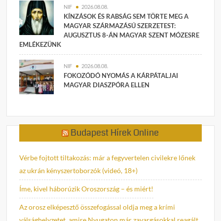
NIF
2026.08.08.
KÍNZÁSOK ÉS RABSÁG SEM TÖRTE MEG A
MAGYAR SZÁRMAZÁSÚ SZERZETEST:
AUGUSZTUS 8-ÁN MAGYAR SZENT MÓZESRE
EMLÉKEZÜNK
NIF
2026.08.08.
FOKOZÓDÓ NYOMÁS A KÁRPÁTALJAI
MAGYAR DIASZPÓRA ELLEN
Budapest Hírek Online
Vérbe fojtott tiltakozás: már a fegyvertelen civilekre lőnek
az ukrán kényszertoborzók (videó, 18+)
Íme, kivel háborúzik Oroszország – és miért!
Az orosz elképesztő összefogással oldja meg a krími
válsághelyzetet, amire Nyugaton már zavargásokkal reagált