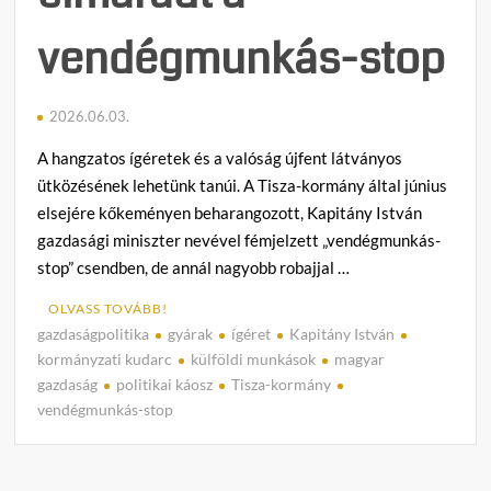
vendégmunkás-stop
2026.06.03.
A hangzatos ígéretek és a valóság újfent látványos
ütközésének lehetünk tanúi. A Tisza-kormány által június
elsejére kőkeményen beharangozott, Kapitány István
gazdasági miniszter nevével fémjelzett „vendégmunkás-
stop” csendben, de annál nagyobb robajjal …
OLVASS TOVÁBB!
gazdaságpolitika
gyárak
ígéret
Kapitány István
C
kormányzati kudarc
külföldi munkások
magyar
o
gazdaság
politikai káosz
Tisza-kormány
m
vendégmunkás-stop
m
e
n