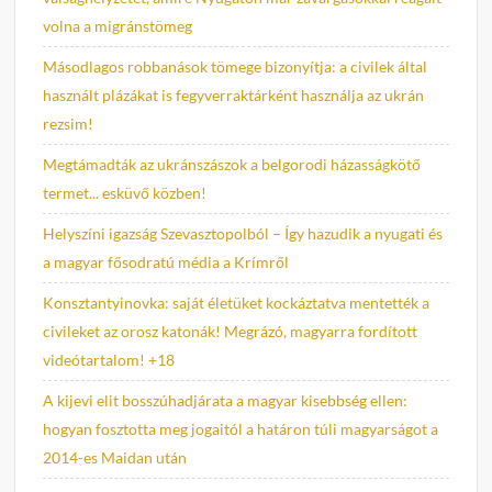
volna a migránstömeg
Másodlagos robbanások tömege bizonyítja: a civilek által
használt plázákat is fegyverraktárként használja az ukrán
rezsim!
Megtámadták az ukránszászok a belgorodi házasságkötő
termet... esküvő közben!
Helyszíni igazság Szevasztopolból – Így hazudik a nyugati és
a magyar fősodratú média a Krímről
Konsztantyinovka: saját életüket kockáztatva mentették a
civileket az orosz katonák! Megrázó, magyarra fordított
videótartalom! +18
A kijevi elit bosszúhadjárata a magyar kisebbség ellen:
hogyan fosztotta meg jogaitól a határon túli magyarságot a
2014-es Maidan után