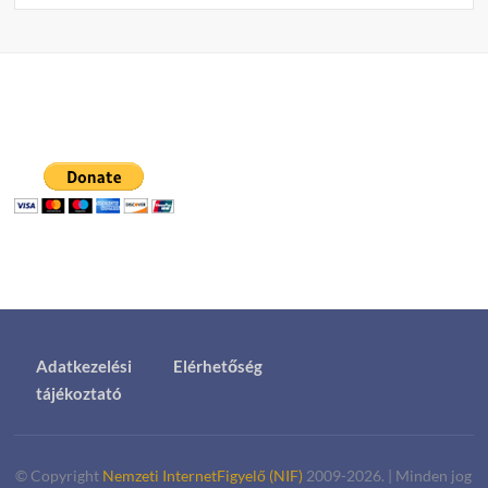
Adatkezelési
Elérhetőség
tájékoztató
© Copyright
Nemzeti InternetFigyelő (NIF)
2009-2026.
|
Minden jog