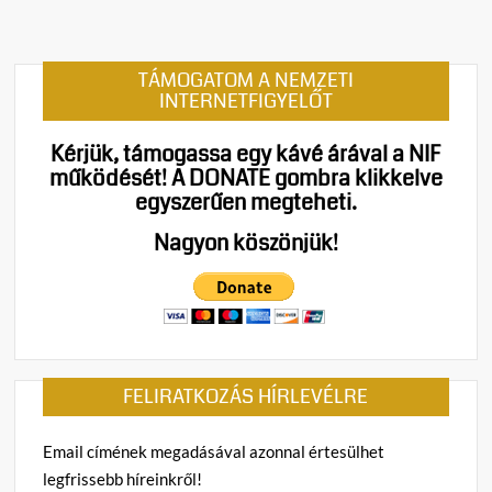
t
on
Máris
TÁMOGATOM A NEMZETI
elbuk
INTERNETFIGYELŐT
a
Tisza-
Kérjük, támogassa egy kávé árával a NIF
korm
működését!
A DONATE gombra klikkelve
nagy
egyszerűen megteheti.
gazda
ígéret
Nagyon köszönjük!
elmar
a
vendé
stop
FELIRATKOZÁS HÍRLEVÉLRE
Email címének megadásával azonnal értesülhet
legfrissebb híreinkről!