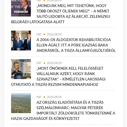
NIF
2026.08.09.
„MONDJÁK MEG, MIT TEHETÜNK, HOGY
TÖBB OROSZT ÖLJENEK MEG?” – A NÉMET
SAJTÓ LEDOBTA AZ ÁLARCÁT, ZELENSZKIJ
BELGRÁDI LÁTOGATÁSA ALATT
NIF
2026.08.09.
A 2006-OS ÁLDOZATOK REHABILITÁCIÓJA
ELLEN ÁGÁLT: ITT A PŐRE IGAZSÁG BAKA
ANDRÁSRÓL, A TISZA ÁLLAMFŐJELÖLTJÉRŐL
NIF
2026.08.09.
„MOST ÖNÖKNEK KELL FELELŐSSÉGET
VÁLLALNIUK AZÉRT, HOGY RÁNK
SZAVAZTAK” – KÍMÉLETLEN LAKOSSÁGI
ÚTMUTATÓ A TISZÁS REZSIM MINDENNAPJAIHOZ
NIF
2026.08.09.
AZ ORSZÁG ELADÓSÍTÁSA ÉS A TISZÁS
SZÉLMALOMHARC: MAGYAR PÉTERÉK
IMPORTÁLT ZÖLDŐRÜLETE TÖNKRETENNÉ A
HAZAI GAZDASÁGOT ÉS KÖRNYEZETET