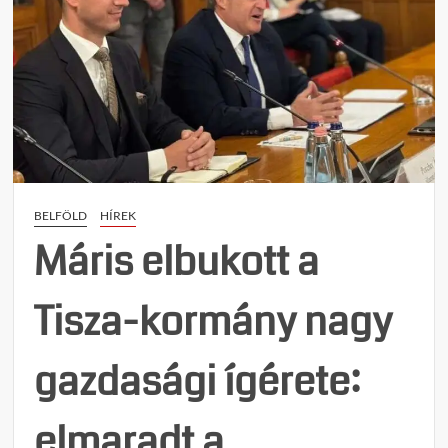
BELFÖLD
HÍREK
Máris elbukott a
Tisza-kormány nagy
gazdasági ígérete:
elmaradt a