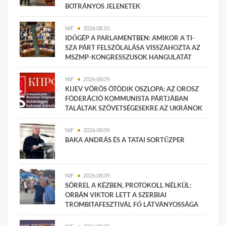
BOTRÁNYOS JELENETEK
NIF
2026.08.10.
IDŐGÉP A PARLAMENTBEN: AMIKOR A TI-
SZA PÁRT FELSZÓLALÁSA VISSZAHOZTA AZ
MSZMP-KONGRESSZUSOK HANGULATÁT
NIF
2026.08.09.
KIJEV VÖRÖS ÖTÖDIK OSZLOPA: AZ OROSZ
FÖDERÁCIÓ KOMMUNISTA PÁRTJÁBAN
TALÁLTAK SZÖVETSÉGESEKRE AZ UKRÁNOK
NIF
2026.08.09.
BAKA ANDRÁS ÉS A TATAI SORTŰZPER
NIF
2026.08.09.
SÖRREL A KÉZBEN, PROTOKOLL NÉLKÜL:
ORBÁN VIKTOR LETT A SZERBIAI
TROMBITAFESZTIVÁL FŐ LÁTVÁNYOSSÁGA