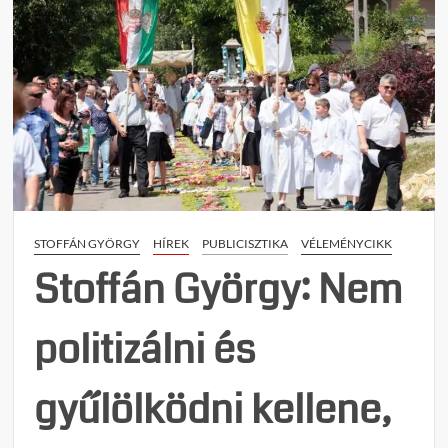
STOFFÁN GYÖRGY
HÍREK
PUBLICISZTIKA
VÉLEMÉNYCIKK
Stoffán György: Nem
politizálni és
gyűlölködni kellene,