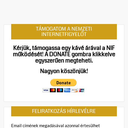
n
t
on
Stoffá
TÁMOGATOM A NEMZETI
Györg
INTERNETFIGYELŐT
Nem
politiz
Kérjük, támogassa egy kávé árával a NIF
és
működését!
A DONATE gombra klikkelve
gyűlö
egyszerűen megteheti.
kellen
hane
Nagyon köszönjük!
bűnbá
tartan
FELIRATKOZÁS HÍRLEVÉLRE
Email címének megadásával azonnal értesülhet