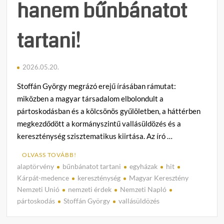
hanem bűnbánatot
tartani!
2026.05.20.
Stoffán György megrázó erejű írásában rámutat:
miközben a magyar társadalom elbolondult a
pártoskodásban és a kölcsönös gyűlöletben, a háttérben
megkezdődött a kormányszintű vallásüldözés és a
kereszténység szisztematikus kiirtása. Az író …
OLVASS TOVÁBB!
alaptörvény
bűnbánatot tartani
egyházak
hit
C
Kárpát-medence
kereszténység
Magyar Keresztény
o
Nemzeti Unió
nemzeti érdek
Nemzeti Napló
m
pártoskodás
Stoffán György
vallásüldözés
m
e