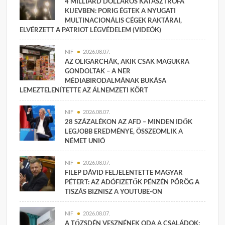
4 MILLIÁRD DOLLÁROS KATASZTRÓFA
KIJEVBEN: PORIG ÉGTEK A NYUGATI
MULTINACIONÁLIS CÉGEK RAKTÁRAI,
ELVÉRZETT A PATRIOT LÉGVÉDELEM (VIDEÓK)
NIF
2026.08.07.
AZ OLIGARCHÁK, AKIK CSAK MAGUKRA
GONDOLTAK – A NER
MÉDIABIRODALMÁNAK BUKÁSA
LEMEZTELENÍTETTE AZ ÁLNEMZETI KÖRT
NIF
2026.08.07.
28 SZÁZALÉKON AZ AFD – MINDEN IDŐK
LEGJOBB EREDMÉNYE, ÖSSZEOMLIK A
NÉMET UNIÓ
NIF
2026.08.07.
FILEP DÁVID FELJELENTETTE MAGYAR
PÉTERT: AZ ADÓFIZETŐK PÉNZÉN PÖRÖG A
TISZÁS BIZNISZ A YOUTUBE-ON
NIF
2026.08.07.
A TŐZSDÉN VESZNÉNEK ODA A CSALÁDOK: