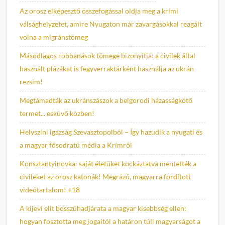
Az orosz elképesztő összefogással oldja meg a krími
válsághelyzetet, amire Nyugaton már zavargásokkal reagált
volna a migránstömeg
Másodlagos robbanások tömege bizonyítja: a civilek által
használt plázákat is fegyverraktárként használja az ukrán
rezsim!
Megtámadták az ukránszászok a belgorodi házasságkötő
termet... esküvő közben!
Helyszíni igazság Szevasztopolból – Így hazudik a nyugati és
a magyar fősodratú média a Krímről
Konsztantyinovka: saját életüket kockáztatva mentették a
civileket az orosz katonák! Megrázó, magyarra fordított
videótartalom! +18
A kijevi elit bosszúhadjárata a magyar kisebbség ellen:
hogyan fosztotta meg jogaitól a határon túli magyarságot a