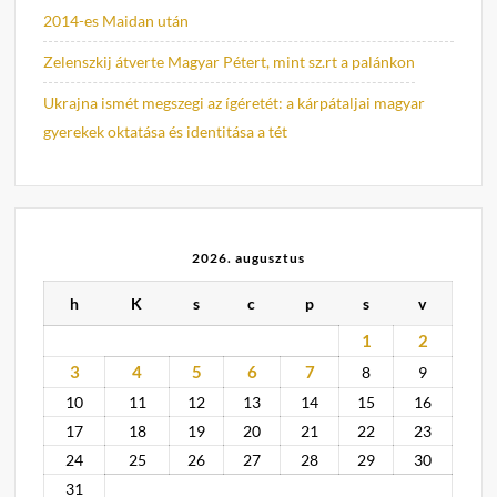
2014-es Maidan után
Zelenszkij átverte Magyar Pétert, mint sz.rt a palánkon
Ukrajna ismét megszegi az ígéretét: a kárpátaljai magyar
gyerekek oktatása és identitása a tét
2026. augusztus
h
K
s
c
p
s
v
1
2
3
4
5
6
7
8
9
10
11
12
13
14
15
16
17
18
19
20
21
22
23
24
25
26
27
28
29
30
31