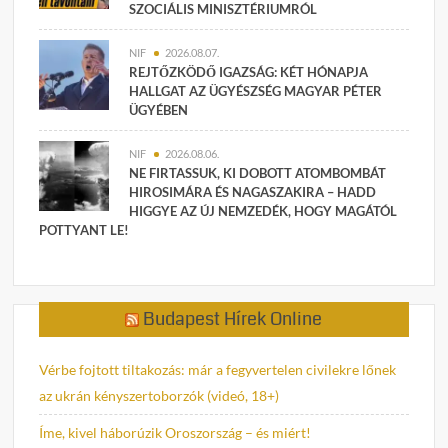
SZOCIÁLIS MINISZTÉRIUMRÓL
NIF
2026.08.07.
REJTŐZKÖDŐ IGAZSÁG: KÉT HÓNAPJA
HALLGAT AZ ÜGYÉSZSÉG MAGYAR PÉTER
ÜGYÉBEN
NIF
2026.08.06.
NE FIRTASSUK, KI DOBOTT ATOMBOMBÁT
HIROSIMÁRA ÉS NAGASZAKIRA – HADD
HIGGYE AZ ÚJ NEMZEDÉK, HOGY MAGÁTÓL
POTTYANT LE!
Budapest Hírek Online
Vérbe fojtott tiltakozás: már a fegyvertelen civilekre lőnek
az ukrán kényszertoborzók (videó, 18+)
Íme, kivel háborúzik Oroszország – és miért!