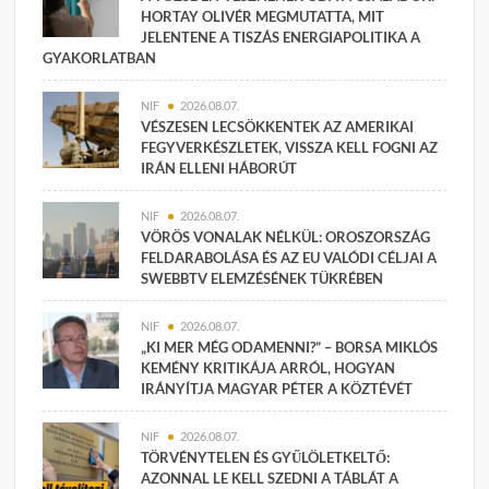
HORTAY OLIVÉR MEGMUTATTA, MIT
JELENTENE A TISZÁS ENERGIAPOLITIKA A
GYAKORLATBAN
NIF
2026.08.07.
VÉSZESEN LECSÖKKENTEK AZ AMERIKAI
FEGYVERKÉSZLETEK, VISSZA KELL FOGNI AZ
IRÁN ELLENI HÁBORÚT
NIF
2026.08.07.
VÖRÖS VONALAK NÉLKÜL: OROSZORSZÁG
FELDARABOLÁSA ÉS AZ EU VALÓDI CÉLJAI A
SWEBBTV ELEMZÉSÉNEK TÜKRÉBEN
NIF
2026.08.07.
„KI MER MÉG ODAMENNI?” – BORSA MIKLÓS
KEMÉNY KRITIKÁJA ARRÓL, HOGYAN
IRÁNYÍTJA MAGYAR PÉTER A KÖZTÉVÉT
NIF
2026.08.07.
TÖRVÉNYTELEN ÉS GYŰLÖLETKELTŐ:
AZONNAL LE KELL SZEDNI A TÁBLÁT A