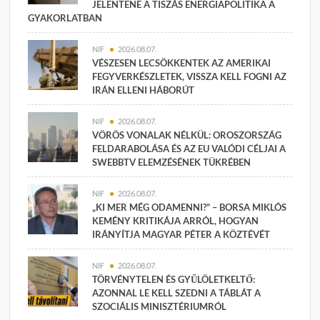
JELENTENE A TISZÁS ENERGIAPOLITIKA A
GYAKORLATBAN
NIF
2026.08.07.
VÉSZESEN LECSÖKKENTEK AZ AMERIKAI
FEGYVERKÉSZLETEK, VISSZA KELL FOGNI AZ
IRÁN ELLENI HÁBORÚT
NIF
2026.08.07.
VÖRÖS VONALAK NÉLKÜL: OROSZORSZÁG
FELDARABOLÁSA ÉS AZ EU VALÓDI CÉLJAI A
SWEBBTV ELEMZÉSÉNEK TÜKRÉBEN
NIF
2026.08.07.
„KI MER MÉG ODAMENNI?” – BORSA MIKLÓS
KEMÉNY KRITIKÁJA ARRÓL, HOGYAN
IRÁNYÍTJA MAGYAR PÉTER A KÖZTÉVÉT
NIF
2026.08.07.
TÖRVÉNYTELEN ÉS GYŰLÖLETKELTŐ:
AZONNAL LE KELL SZEDNI A TÁBLÁT A
SZOCIÁLIS MINISZTÉRIUMRÓL