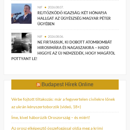
NIF
2026.08.07.
REJTŐZKÖDŐ IGAZSÁG: KÉT HÓNAPJA
HALLGAT AZ ÜGYÉSZSÉG MAGYAR PÉTER
ÜGYÉBEN
NIF
2026.08.06.
NE FIRTASSUK, KI DOBOTT ATOMBOMBÁT
HIROSIMÁRA ÉS NAGASZAKIRA – HADD
HIGGYE AZ ÚJ NEMZEDÉK, HOGY MAGÁTÓL
POTTYANT LE!
Budapest Hírek Online
Vérbe fojtott tiltakozás: már a fegyvertelen civilekre lőnek
az ukrán kényszertoborzók (videó, 18+)
Íme, kivel háborúzik Oroszország – és miért!
Az orosz elképesztő összefogással oldja meg a krími