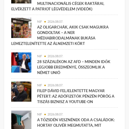
MULTINACIONÁLIS CÉGEK RAKTÁRAI,
ELVÉRZETT A PATRIOT LÉGVÉDELEM (VIDEÓK)
NIF
2026.08.07.
AZ OLIGARCHÁK, AKIK CSAK MAGUKRA
GONDOLTAK – A NER
MÉDIABIRODALMÁNAK BUKÁSA
LEMEZTELENÍTETTE AZ ÁLNEMZETI KÖRT
NIF
2026.08.07.
28 SZÁZALÉKON AZ AFD – MINDEN IDŐK
LEGJOBB EREDMÉNYE, ÖSSZEOMLIK A
NÉMET UNIÓ
NIF
2026.08.07.
FILEP DÁVID FELJELENTETTE MAGYAR
PÉTERT: AZ ADÓFIZETŐK PÉNZÉN PÖRÖG A
TISZÁS BIZNISZ A YOUTUBE-ON
NIF
2026.08.07.
A TŐZSDÉN VESZNÉNEK ODA A CSALÁDOK:
HORTAY OLIVÉR MEGMUTATTA, MIT