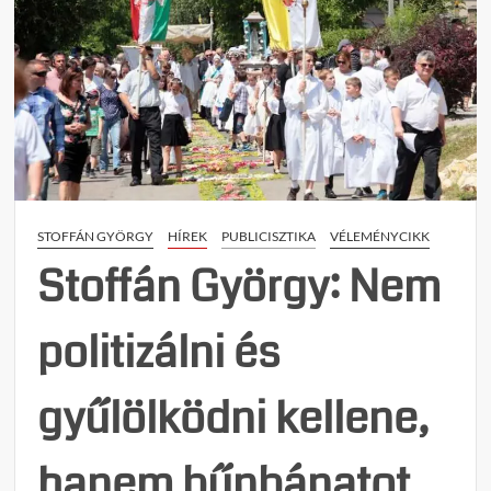
STOFFÁN GYÖRGY
HÍREK
PUBLICISZTIKA
VÉLEMÉNYCIKK
Stoffán György: Nem
politizálni és
gyűlölködni kellene,
hanem bűnbánatot