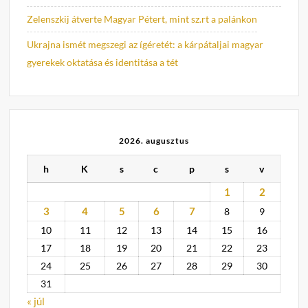
Zelenszkij átverte Magyar Pétert, mint sz.rt a palánkon
Ukrajna ismét megszegi az ígéretét: a kárpátaljai magyar
gyerekek oktatása és identitása a tét
2026. augusztus
h
K
s
c
p
s
v
1
2
3
4
5
6
7
8
9
10
11
12
13
14
15
16
17
18
19
20
21
22
23
24
25
26
27
28
29
30
31
« júl