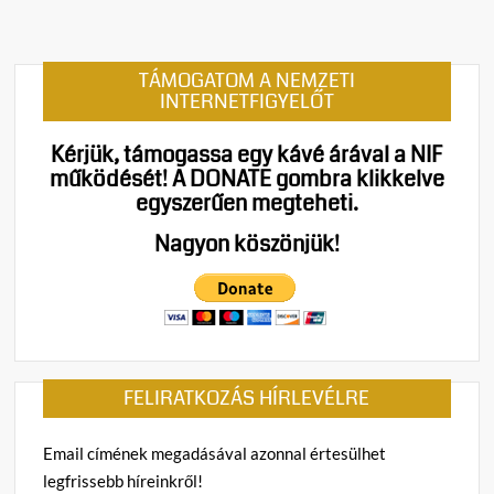
t
on
Stoffá
TÁMOGATOM A NEMZETI
Györg
INTERNETFIGYELŐT
Nem
politiz
Kérjük, támogassa egy kávé árával a NIF
és
működését!
A DONATE gombra klikkelve
gyűlö
egyszerűen megteheti.
kellen
hane
Nagyon köszönjük!
bűnbá
tartan
FELIRATKOZÁS HÍRLEVÉLRE
Email címének megadásával azonnal értesülhet
legfrissebb híreinkről!