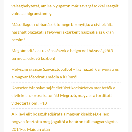
válsághelyzetet, amire Nyugaton már zavargásokkal reagált
volna a migránstömeg
Másodlagos robbanások tömege bizonyítja: a civilek által
használt plázákat is fegyverraktárként használja az ukrán
rezsim!
Megtámadták az ukránszászok a belgorodi házasságkötő
termet... esküvő közben!
Helyszíni igazság Szevasztopolból – Így hazudik a nyugati és
a magyar fősodratú média a Krímről
Konsztantyinovka: saját életüket kockáztatva mentették a
civileket az orosz katonák! Megrázó, magyarra fordított
videótartalom! +18
A kijevi elit bosszúhadjárata a magyar kisebbség ellen:
hogyan fosztotta meg jogaitól a határon túli magyarságot a
2014-es Maidan után