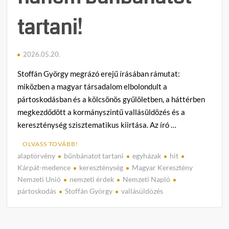
tartani!
2026.05.20.
Stoffán György megrázó erejű írásában rámutat:
miközben a magyar társadalom elbolondult a
pártoskodásban és a kölcsönös gyűlöletben, a háttérben
megkezdődött a kormányszintű vallásüldözés és a
kereszténység szisztematikus kiirtása. Az író …
OLVASS TOVÁBB!
alaptörvény
bűnbánatot tartani
egyházak
hit
C
Kárpát-medence
kereszténység
Magyar Keresztény
o
Nemzeti Unió
nemzeti érdek
Nemzeti Napló
m
pártoskodás
Stoffán György
vallásüldözés
m
e
n