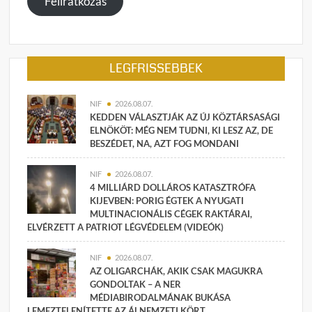
Feliratkozás
LEGFRISSEBBEK
NIF
2026.08.07.
KEDDEN VÁLASZTJÁK AZ ÚJ KÖZTÁRSASÁGI
ELNÖKÖT: MÉG NEM TUDNI, KI LESZ AZ, DE
BESZÉDET, NA, AZT FOG MONDANI
NIF
2026.08.07.
4 MILLIÁRD DOLLÁROS KATASZTRÓFA
KIJEVBEN: PORIG ÉGTEK A NYUGATI
MULTINACIONÁLIS CÉGEK RAKTÁRAI,
ELVÉRZETT A PATRIOT LÉGVÉDELEM (VIDEÓK)
NIF
2026.08.07.
AZ OLIGARCHÁK, AKIK CSAK MAGUKRA
GONDOLTAK – A NER
MÉDIABIRODALMÁNAK BUKÁSA
LEMEZTELENÍTETTE AZ ÁLNEMZETI KÖRT