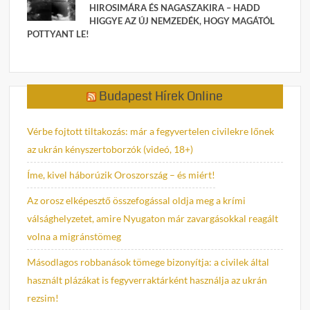
HIROSIMÁRA ÉS NAGASZAKIRA – HADD
HIGGYE AZ ÚJ NEMZEDÉK, HOGY MAGÁTÓL
POTTYANT LE!
Budapest Hírek Online
Vérbe fojtott tiltakozás: már a fegyvertelen civilekre lőnek
az ukrán kényszertoborzók (videó, 18+)
Íme, kivel háborúzik Oroszország – és miért!
Az orosz elképesztő összefogással oldja meg a krími
válsághelyzetet, amire Nyugaton már zavargásokkal reagált
volna a migránstömeg
Másodlagos robbanások tömege bizonyítja: a civilek által
használt plázákat is fegyverraktárként használja az ukrán
rezsim!