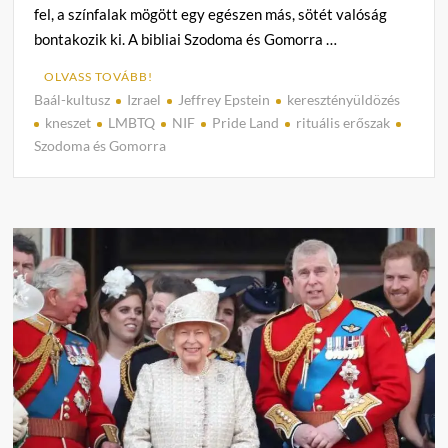
fel, a színfalak mögött egy egészen más, sötét valóság
bontakozik ki. A bibliai Szodoma és Gomorra …
OLVASS TOVÁBB!
Baál-kultusz
Izrael
Jeffrey Epstein
keresztényüldözés
C
kneszet
LMBTQ
NIF
Pride Land
rituális erőszak
o
Szodoma és Gomorra
m
m
e
n
t
on
A
Sátán
birod
Izrael