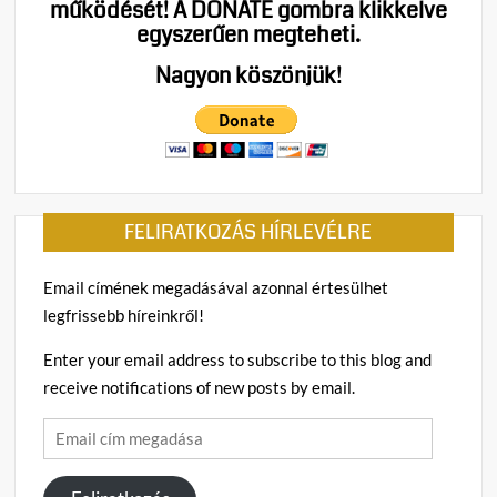
működését!
A DONATE gombra klikkelve
a
egyszerűen megteheti.
ma
letart
Nagyon köszönjük!
Andrá
herce
FELIRATKOZÁS HÍRLEVÉLRE
Email címének megadásával azonnal értesülhet
legfrissebb híreinkről!
Enter your email address to subscribe to this blog and
receive notifications of new posts by email.
Email
cím
megadása