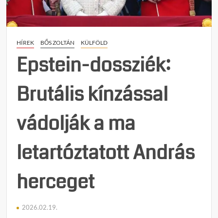
HÍREK
BŐS ZOLTÁN
KÜLFÖLD
Epstein-dossziék:
Brutális kínzással
vádolják a ma
letartóztatott András
herceget
2026.02.19.