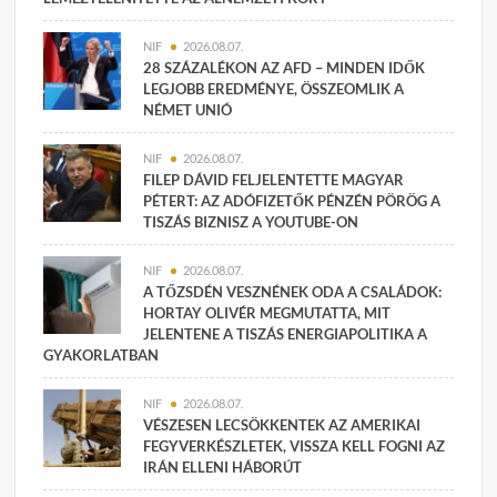
NIF
2026.08.07.
28 SZÁZALÉKON AZ AFD – MINDEN IDŐK
LEGJOBB EREDMÉNYE, ÖSSZEOMLIK A
NÉMET UNIÓ
NIF
2026.08.07.
FILEP DÁVID FELJELENTETTE MAGYAR
PÉTERT: AZ ADÓFIZETŐK PÉNZÉN PÖRÖG A
TISZÁS BIZNISZ A YOUTUBE-ON
NIF
2026.08.07.
A TŐZSDÉN VESZNÉNEK ODA A CSALÁDOK:
HORTAY OLIVÉR MEGMUTATTA, MIT
JELENTENE A TISZÁS ENERGIAPOLITIKA A
GYAKORLATBAN
NIF
2026.08.07.
VÉSZESEN LECSÖKKENTEK AZ AMERIKAI
FEGYVERKÉSZLETEK, VISSZA KELL FOGNI AZ
IRÁN ELLENI HÁBORÚT