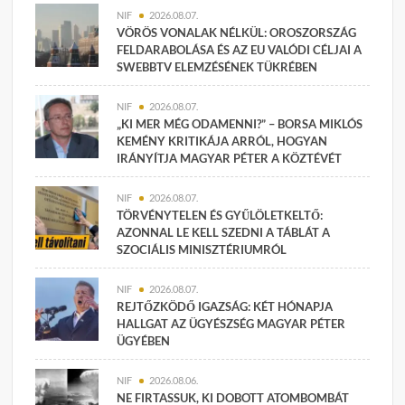
NIF
2026.08.07.
VÖRÖS VONALAK NÉLKÜL: OROSZORSZÁG
FELDARABOLÁSA ÉS AZ EU VALÓDI CÉLJAI A
SWEBBTV ELEMZÉSÉNEK TÜKRÉBEN
NIF
2026.08.07.
„KI MER MÉG ODAMENNI?” – BORSA MIKLÓS
KEMÉNY KRITIKÁJA ARRÓL, HOGYAN
IRÁNYÍTJA MAGYAR PÉTER A KÖZTÉVÉT
NIF
2026.08.07.
TÖRVÉNYTELEN ÉS GYŰLÖLETKELTŐ:
AZONNAL LE KELL SZEDNI A TÁBLÁT A
SZOCIÁLIS MINISZTÉRIUMRÓL
NIF
2026.08.07.
REJTŐZKÖDŐ IGAZSÁG: KÉT HÓNAPJA
HALLGAT AZ ÜGYÉSZSÉG MAGYAR PÉTER
ÜGYÉBEN
NIF
2026.08.06.
NE FIRTASSUK, KI DOBOTT ATOMBOMBÁT