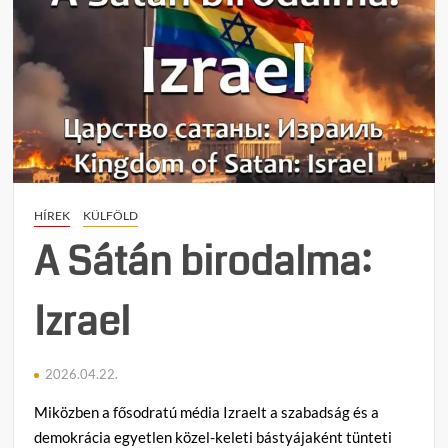
HÍREK
KÜLFÖLD
A Sátán birodalma:
Izrael
2026.04.22.
Miközben a fősodratú média Izraelt a szabadság és a
demokrácia egyetlen közel-keleti bástyájaként tünteti