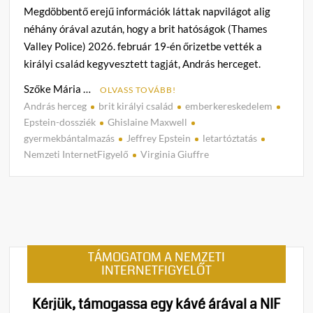
Megdöbbentő erejű információk láttak napvilágot alig
néhány órával azután, hogy a brit hatóságok (Thames
Valley Police) 2026. február 19-én őrizetbe vették a
királyi család kegyvesztett tagját, András herceget.
Szőke Mária …
OLVASS TOVÁBB!
András herceg
brit királyi család
emberkereskedelem
C
Epstein-dossziék
Ghislaine Maxwell
o
gyermekbántalmazás
Jeffrey Epstein
letartóztatás
m
Nemzeti InternetFigyelő
Virginia Giuffre
m
e
n
t
on
Epste
TÁMOGATOM A NEMZETI
dosszi
INTERNETFIGYELŐT
Brutál
kínzás
Kérjük, támogassa egy kávé árával a NIF
vádol