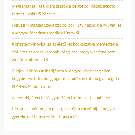
Megtámadták az ukránszászok a belgorodi házasságkötő
termet... esküvő közben!
Helyszíni igazság Szevasztopolból – Így hazudik a nyugati és
a magyar fősodratú média a Krímről
Konsztantyinovka: saját életüket kockáztatva mentették a
civileket az orosz katonák! Megrázó, magyarra fordított
videótartalom! +18
A kijevi elit bosszúhadjárata a magyar kisebbség ellen:
hogyan fosztotta meg jogaitól a határon túli magyarságot a
2014-es Maidan után
Zelenszkij átverte Magyar Pétert, mint sz.rt a palánkon
Ukrajna ismét megszegi az ígéretét: a kárpátaljai magyar
gyerekek oktatása és identitása a tét