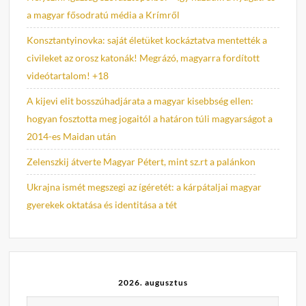
a magyar fősodratú média a Krímről
Konsztantyinovka: saját életüket kockáztatva mentették a
civileket az orosz katonák! Megrázó, magyarra fordított
videótartalom! +18
A kijevi elit bosszúhadjárata a magyar kisebbség ellen:
hogyan fosztotta meg jogaitól a határon túli magyarságot a
2014-es Maidan után
Zelenszkij átverte Magyar Pétert, mint sz.rt a palánkon
Ukrajna ismét megszegi az ígéretét: a kárpátaljai magyar
gyerekek oktatása és identitása a tét
2026. augusztus