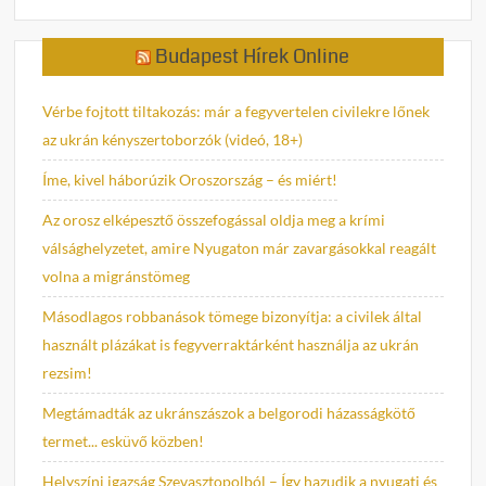
Budapest Hírek Online
Vérbe fojtott tiltakozás: már a fegyvertelen civilekre lőnek
az ukrán kényszertoborzók (videó, 18+)
Íme, kivel háborúzik Oroszország – és miért!
Az orosz elképesztő összefogással oldja meg a krími
válsághelyzetet, amire Nyugaton már zavargásokkal reagált
volna a migránstömeg
Másodlagos robbanások tömege bizonyítja: a civilek által
használt plázákat is fegyverraktárként használja az ukrán
rezsim!
Megtámadták az ukránszászok a belgorodi házasságkötő
termet... esküvő közben!
Helyszíni igazság Szevasztopolból – Így hazudik a nyugati és