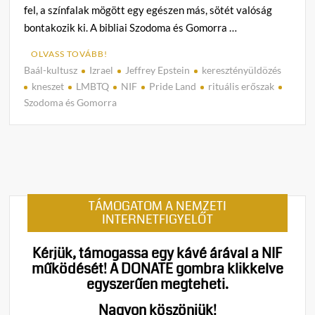
fel, a színfalak mögött egy egészen más, sötét valóság
bontakozik ki. A bibliai Szodoma és Gomorra …
OLVASS TOVÁBB!
Baál-kultusz
Izrael
Jeffrey Epstein
keresztényüldözés
C
kneszet
LMBTQ
NIF
Pride Land
rituális erőszak
o
Szodoma és Gomorra
m
m
e
n
t
on
TÁMOGATOM A NEMZETI
A
INTERNETFIGYELŐT
Sátán
birod
Kérjük, támogassa egy kávé árával a NIF
Izrael
működését!
A DONATE gombra klikkelve
egyszerűen megteheti.
Nagyon köszönjük!