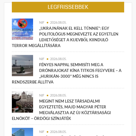
LEGFRISSEBBEK
NIF
2026.08.05.
„UKRAJNÁNAK EL KELL TŰNNIE”: EGY
POLITOLÓGUS MEGNEVEZTE AZ EGYETLEN
LEHETŐSÉGET A KIJEVBŐL KIINDULÓ
TERROR MEGÁLLÍTÁSÁRA
NIF
2026.08.05.
FÉNYES NAPPAL SEMMISÍTI MEG A
DRÓNRAJOKAT KÍNA TITKOS FEGYVERE – A
„HURIKÁN-3000” MÉG NINCS IS
RENDSZERBE ÁLLÍTVA
NIF
2026.08.05.
MEGINT NEM LESZ TÁRSADALMI
EGYEZTETÉS, MAJD MAGYAR PÉTER
MEGVÁLASZTJA AZ ÚJ KÖZTÁRSASÁGI
ELNÖKÖT – ÖRDÖGI SZÍNJÁTÉK
NIF
2026.08.05.