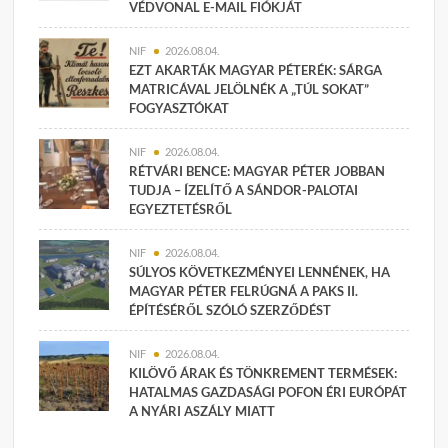
VÉDVONAL E-MAIL FIÓKJÁT
NIF
2026.08.04.
EZT AKARTÁK MAGYAR PÉTERÉK: SÁRGA
MATRICÁVAL JELÖLNÉK A „TÚL SOKAT”
FOGYASZTÓKAT
NIF
2026.08.04.
RÉTVÁRI BENCE: MAGYAR PÉTER JOBBAN
TUDJA – ÍZELÍTŐ A SÁNDOR-PALOTAI
EGYEZTETÉSRŐL
NIF
2026.08.04.
SÚLYOS KÖVETKEZMÉNYEI LENNÉNEK, HA
MAGYAR PÉTER FELRÚGNÁ A PAKS II.
ÉPÍTÉSÉRŐL SZÓLÓ SZERZŐDÉST
NIF
2026.08.04.
KILÖVŐ ÁRAK ÉS TÖNKREMENT TERMÉSEK:
HATALMAS GAZDASÁGI POFON ÉRI EURÓPÁT
A NYÁRI ASZÁLY MIATT