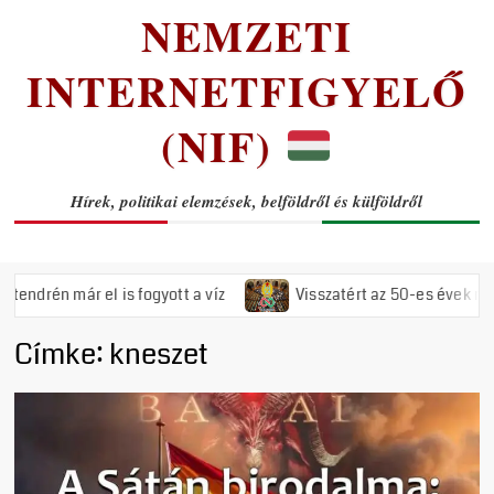
NEMZETI
INTERNETFIGYELŐ
(NIF)
Hírek, politikai elemzések, belföldről és külföldről
n már el is fogyott a víz
Visszatért az 50-es évek rémuralm
Címke:
kneszet