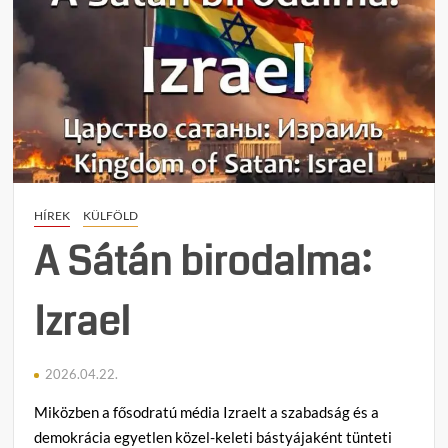
HÍREK
KÜLFÖLD
A Sátán birodalma:
Izrael
2026.04.22.
Miközben a fősodratú média Izraelt a szabadság és a
demokrácia egyetlen közel-keleti bástyájaként tünteti