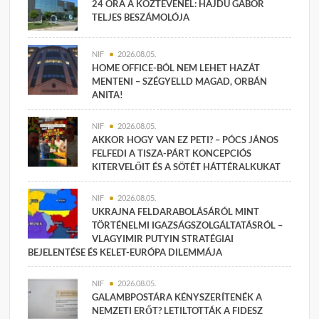
24 ÓRA A KÖZTÉVÉNÉL: HAJDÚ GÁBOR
TELJES BESZÁMOLÓJA
NIF
2026.08.05.
HOME OFFICE-BÓL NEM LEHET HAZÁT
MENTENI – SZÉGYELLD MAGAD, ORBÁN
ANITA!
NIF
2026.08.05.
AKKOR HOGY VAN EZ PETI? – PÓCS JÁNOS
FELFEDI A TISZA-PÁRT KONCEPCIÓS
KITERVELŐIT ÉS A SÖTÉT HÁTTÉRALKUKAT
NIF
2026.08.05.
UKRAJNA FELDARABOLÁSÁRÓL MINT
TÖRTÉNELMI IGAZSÁGSZOLGÁLTATÁSRÓL –
VLAGYIMIR PUTYIN STRATÉGIAI
BEJELENTÉSE ÉS KELET-EURÓPA DILEMMÁJA
NIF
2026.08.05.
GALAMBPOSTÁRA KÉNYSZERÍTENÉK A
NEMZETI ERŐT? LETILTOTTÁK A FIDESZ