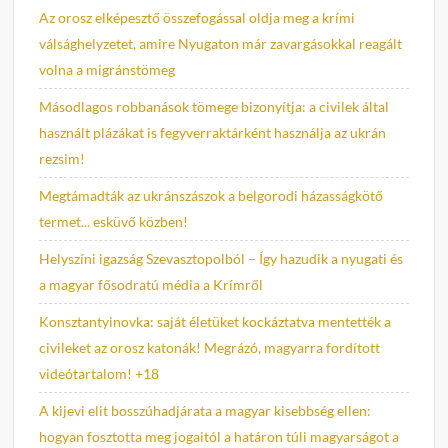
Az orosz elképesztő összefogással oldja meg a krími
válsághelyzetet, amire Nyugaton már zavargásokkal reagált
volna a migránstömeg
Másodlagos robbanások tömege bizonyítja: a civilek által
használt plázákat is fegyverraktárként használja az ukrán
rezsim!
Megtámadták az ukránszászok a belgorodi házasságkötő
termet... esküvő közben!
Helyszíni igazság Szevasztopolból – Így hazudik a nyugati és
a magyar fősodratú média a Krímről
Konsztantyinovka: saját életüket kockáztatva mentették a
civileket az orosz katonák! Megrázó, magyarra fordított
videótartalom! +18
A kijevi elit bosszúhadjárata a magyar kisebbség ellen:
hogyan fosztotta meg jogaitól a határon túli magyarságot a