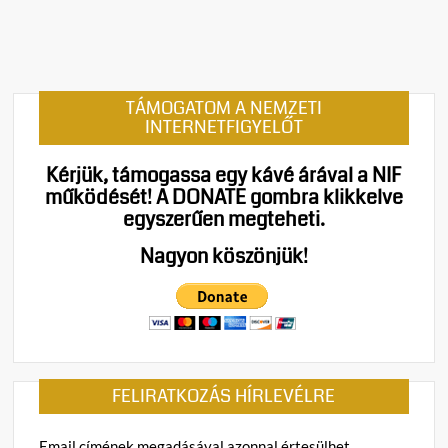
z
á
s
z
ó
TÁMOGATOM A NEMZETI
l
INTERNETFIGYELŐT
á
s
Kérjük, támogassa egy kávé árával a NIF
a
működését!
A DONATE gombra klikkelve
(
egyszerűen megteheti.
z
)
Nagyon köszönjük!
Összn
b
tiltak
e
Trian
j
évfor
e
a
g
nagyv
y
FELIRATKOZÁS HÍRLEVÉLRE
premo
z
rendh
é
meggy
s
Email címének megadásával azonnal értesülhet