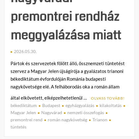
premontrei rendház
meggyalázása miatt
2026.05.30.
Pártok és szervezetek fölött álló, össznemzeti tüntetést
szervez a Magyar Jelen újságírója a gyalázatos trianoni
békediktátum évfordulóján Románia budapesti
nagykövetsége elé. A felháborodás oka a román állam
által elkövetett, elképzelhetetlenül …
OLVASS TOVÁBB!
békediktátum
Budapest
egyházgyalázás
kilakoltatás
1
Magyar Jelen
Nagyvárad
nemzeti összefogás
h
premontrei rend
román nagykövetség
Trianon
o
tüntetés
z