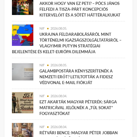
AKKOR HOGY VAN EZ PETI? – PÓCS JÁNOS
FELFEDI A TISZA-PÁRT KONCEPCIÓS
KITERVELŐIT ÉS A SÖTÉT HÁTTÉRALKUKAT
NIF
2026.08.05.
UKRAJNA FELDARABOLÁSÁRÓL MINT
TÖRTÉNELMI IGAZSÁGSZOLGÁLTATÁSRÓL –
VLAGYIMIR PUTYIN STRATÉGIAI
BEJELENTÉSE ÉS KELET-EURÓPA DILEMMÁJA
NIF
2026.08.05.
GALAMBPOSTÁRA KÉNYSZERÍTENÉK A
NEMZETI ERŐT? LETILTOTTÁK A FIDESZ
VÉDVONAL E-MAIL FIÓKJÁT
NIF
2026.08.04.
EZT AKARTÁK MAGYAR PÉTERÉK: SÁRGA
MATRICÁVAL JELÖLNÉK A „TÚL SOKAT”
FOGYASZTÓKAT
NIF
2026.08.04.
RÉTVÁRI BENCE: MAGYAR PÉTER JOBBAN