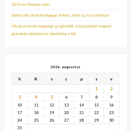
2014-es Maidan után
Zelenszkij átverte Magyar Pétert, mint sz.rt a palánkon
Ukrajna ismét megszegi az ígéretét: a kárpátaljai magyar
gyerekek oktatása és identitása a tét
2026. augusztus
h
K
s
c
p
s
v
1
2
3
4
5
6
7
8
9
10
11
12
13
14
15
16
17
18
19
20
21
22
23
24
25
26
27
28
29
30
31