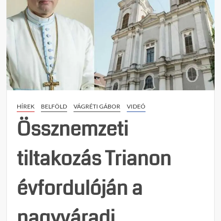
HÍREK
BELFÖLD
VÁGRÉTI GÁBOR
VIDEÓ
Össznemzeti
tiltakozás Trianon
évfordulóján a
nagyváradi