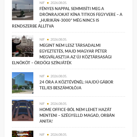
NIF
2026.08.05.
FÉNYES NAPPAL SEMMISÍTI MEG A
DRÓNRAJOKAT KÍNA TITKOS FEGYVERE – A
„HURIKÁN-3000” MÉG NINCS IS
RENDSZERBE ÁLLÍTVA
NIF
2026.08.05.
MEGINT NEM LESZ TÁRSADALMI
EGYEZTETÉS, MAJD MAGYAR PÉTER
MEGVÁLASZTJA AZ ÚJ KÖZTÁRSASÁGI
ELNÖKÖT – ÖRDÖGI SZÍNJÁTÉK
NIF
2026.08.05.
24 ÓRA A KÖZTÉVÉNÉL: HAJDÚ GÁBOR
TELJES BESZÁMOLÓJA
NIF
2026.08.05.
HOME OFFICE-BÓL NEM LEHET HAZÁT
MENTENI – SZÉGYELLD MAGAD, ORBÁN
ANITA!
NIF
2026.08.05.