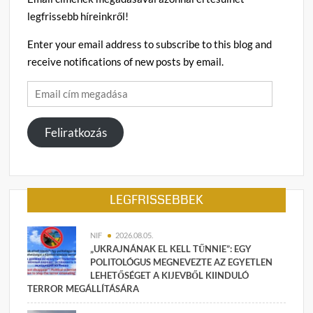
miatt
h
legfrissebb híreinkről!
e
z
Enter your email address to subscribe to this blog and
receive notifications of new posts by email.
Email
cím
megadása
Feliratkozás
LEGFRISSEBBEK
NIF
2026.08.05.
„UKRAJNÁNAK EL KELL TŰNNIE”: EGY
POLITOLÓGUS MEGNEVEZTE AZ EGYETLEN
LEHETŐSÉGET A KIJEVBŐL KIINDULÓ
TERROR MEGÁLLÍTÁSÁRA