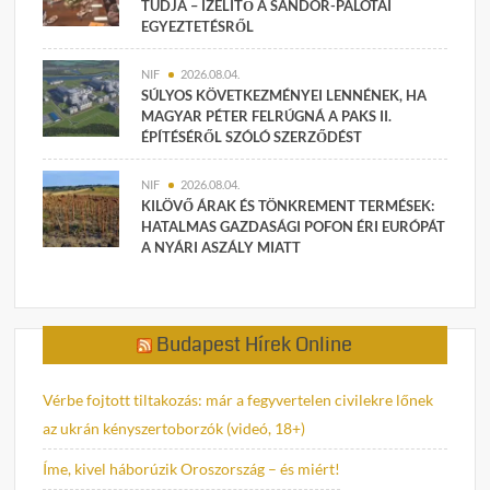
TUDJA – ÍZELÍTŐ A SÁNDOR-PALOTAI
EGYEZTETÉSRŐL
NIF
2026.08.04.
SÚLYOS KÖVETKEZMÉNYEI LENNÉNEK, HA
MAGYAR PÉTER FELRÚGNÁ A PAKS II.
ÉPÍTÉSÉRŐL SZÓLÓ SZERZŐDÉST
NIF
2026.08.04.
KILÖVŐ ÁRAK ÉS TÖNKREMENT TERMÉSEK:
HATALMAS GAZDASÁGI POFON ÉRI EURÓPÁT
A NYÁRI ASZÁLY MIATT
Budapest Hírek Online
Vérbe fojtott tiltakozás: már a fegyvertelen civilekre lőnek
az ukrán kényszertoborzók (videó, 18+)
Íme, kivel háborúzik Oroszország – és miért!