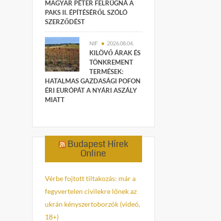
MAGYAR PÉTER FELRÚGNÁ A
PAKS II. ÉPÍTÉSÉRŐL SZÓLÓ
SZERZŐDÉST
NIF
2026.08.04.
KILÖVŐ ÁRAK ÉS
TÖNKREMENT
TERMÉSEK:
HATALMAS GAZDASÁGI POFON
ÉRI EURÓPÁT A NYÁRI ASZÁLY
MIATT
Budapest Hírek
Online
Vérbe fojtott tiltakozás: már a
fegyvertelen civilekre lőnek az
ukrán kényszertoborzók (videó,
18+)