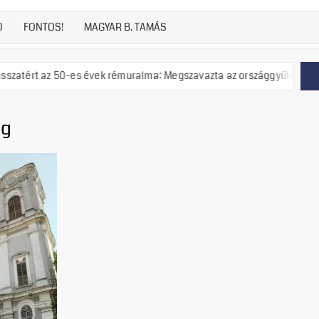
D
FONTOS!
MAGYAR B. TAMÁS
 50-es évek rémuralma: Megszavazta az országgyűlés a tiszás ÁVH felá
ég