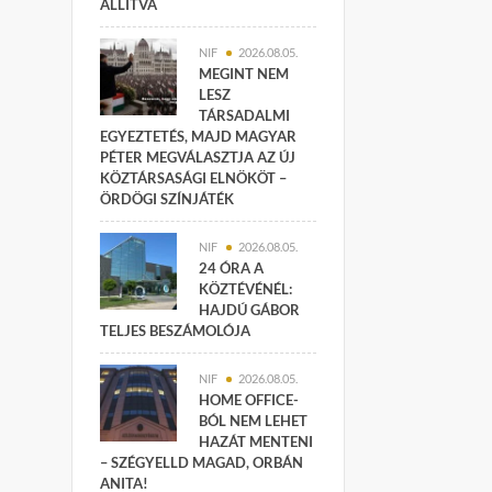
ÁLLÍTVA
NIF
2026.08.05.
MEGINT NEM
LESZ
TÁRSADALMI
EGYEZTETÉS, MAJD MAGYAR
PÉTER MEGVÁLASZTJA AZ ÚJ
KÖZTÁRSASÁGI ELNÖKÖT –
ÖRDÖGI SZÍNJÁTÉK
NIF
2026.08.05.
24 ÓRA A
KÖZTÉVÉNÉL:
HAJDÚ GÁBOR
TELJES BESZÁMOLÓJA
NIF
2026.08.05.
HOME OFFICE-
BÓL NEM LEHET
HAZÁT MENTENI
– SZÉGYELLD MAGAD, ORBÁN
ANITA!