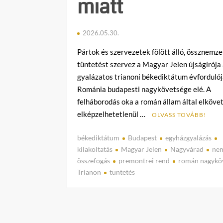
miatt
2026.05.30.
Pártok és szervezetek fölött álló, össznemze
tüntetést szervez a Magyar Jelen újságírója
gyalázatos trianoni békediktátum évforduló
Románia budapesti nagykövetsége elé. A
felháborodás oka a román állam által elkövet
elképzelhetetlenül …
OLVASS TOVÁBB!
békediktátum
Budapest
egyházgyalázás
kilakoltatás
Magyar Jelen
Nagyvárad
nem
összefogás
premontrei rend
román nagykö
Trianon
tüntetés
1
h
o
z