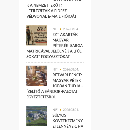
K A NEMZETI ERŐT?
LETILTOTTÁK A FIDESZ
VÉDVONAL E-MAIL FIÓKJÁT
NIF
2026.08.04.
EZT AKARTÁK
MAGYAR
PÉTERÉK: SÁRGA
MATRICÁVAL JELÖLNÉK A „TÚL
SOKAT” FOGYASZTÓKAT
NIF
2026.08.04.
RÉTVÁRI BENCE:
MAGYAR PÉTER
JOBBAN TUDJA –
ÍZELÍTŐ A SÁNDOR-PALOTAI
EGYEZTETÉSRŐL
NIF
2026.08.04.
SÚLYOS
KÖVETKEZMÉNY
EI LENNÉNEK, HA