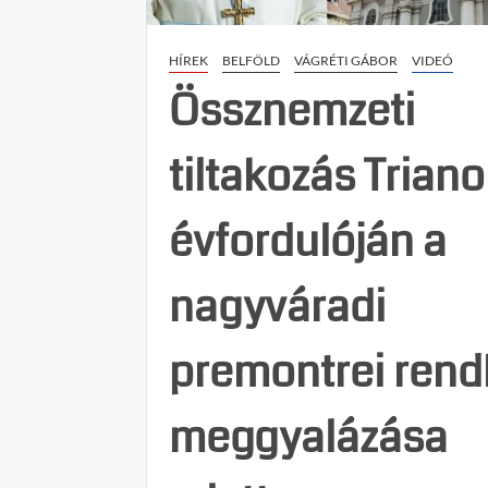
HÍREK
BELFÖLD
VÁGRÉTI GÁBOR
VIDEÓ
Össznemzeti
tiltakozás Trian
évfordulóján a
nagyváradi
premontrei rend
meggyalázása