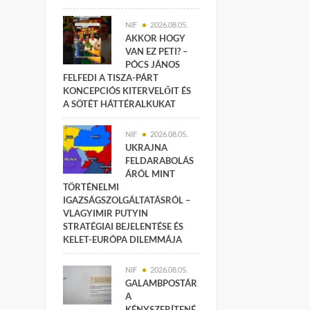
NIF
2026.08.05.
AKKOR HOGY
VAN EZ PETI? –
PÓCS JÁNOS
FELFEDI A TISZA-PÁRT
KONCEPCIÓS KITERVELŐIT ÉS
A SÖTÉT HÁTTÉRALKUKAT
NIF
2026.08.05.
UKRAJNA
FELDARABOLÁS
ÁRÓL MINT
TÖRTÉNELMI
IGAZSÁGSZOLGÁLTATÁSRÓL –
VLAGYIMIR PUTYIN
STRATÉGIAI BEJELENTÉSE ÉS
KELET-EURÓPA DILEMMÁJA
NIF
2026.08.05.
GALAMBPOSTÁR
A
KÉNYSZERÍTENÉ