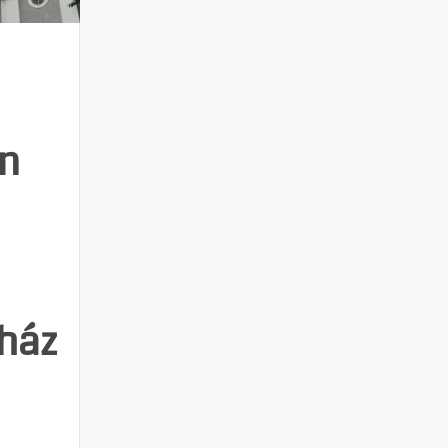
on
ház