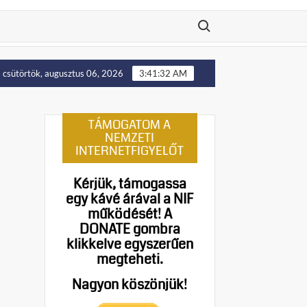
Search for:
llítását!
Putyin: Ukrajna nyugati területei előbb-utóbb vi
csütörtök, augusztus 06, 2026
3:41:33 AM
TÁMOGATOM A
NEMZETI
INTERNETFIGYELŐT
Kérjük, támogassa
egy kávé árával a NIF
működését!
A
DONATE gombra
klikkelve egyszerűen
megteheti.
Nagyon köszönjük!