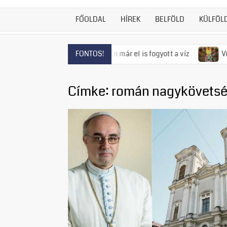
FŐOLDAL
HÍREK
BELFÖLD
KÜLFÖL
fenyeget, Szentendrén már el is fogyott a víz
Visszatért az
FONTOS!
Címke:
román nagykövets