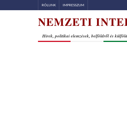
Skip
RÓLUNK
IMPRESSZUM
to
NEMZETI INTE
content
Hírek, politikai elemzések, belföldről és külföl