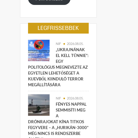
LEGFRISSEBBEK
NIF
2026.08.05.
„UKRAJNÁNAK
EL KELL TŰNNIE”:
EGY
POLITOLÓGUS MEGNEVEZTE AZ
EGYETLEN LEHETŐSÉGET A
KIJEVBŐL KIINDULÓ TERROR
MEGÁLLÍTÁSÁRA
NIF
2026.08.05.
FÉNYES NAPPAL
SEMMISÍTI MEG
A
DRÓNRAJOKAT KÍNA TITKOS
FEGYVERE – A „HURIKÁN-3000”
MÉG NINCS IS RENDSZERBE