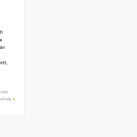
ti
 a
ján
ett,
zeti
vetség