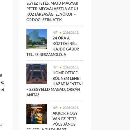
EGYEZTETÉS, MAJD MAGYAR
PÉTER MEGVÁLASZTJA AZ ÚJ
KÖZTÁRSASÁGI ELNÖKÖT –
ÖRDÖGI SZÍNJÁTÉK
NIF
2026.08.05.
24 ÓRA A
KÖZTÉVÉNÉL:
HAJDÚ GÁBOR
TELJES BESZÁMOLÓJA
NIF
2026.08.05.
HOME OFFICE-
 a
BÓL NEM LEHET
k:
HAZÁT MENTENI
ei
– SZÉGYELLD MAGAD, ORBÁN
ANITA!
NIF
2026.08.05.
AKKOR HOGY
VAN EZ PETI? –
gy
PÓCS JÁNOS
FELFEDI A TISZA-PÁRT