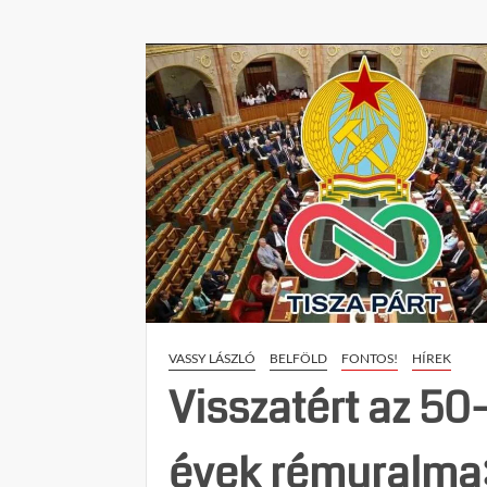
B
f
P
d
b
s
b
VASSY LÁSZLÓ
BELFÖLD
FONTOS!
HÍREK
Visszatért az 50
évek rémuralma