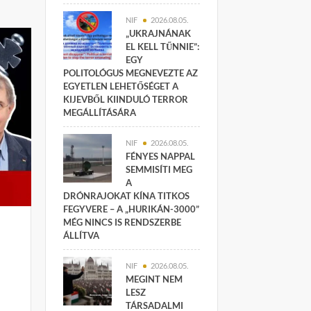
NIF
2026.08.05.
„UKRAJNÁNAK
EL KELL TŰNNIE”:
EGY
POLITOLÓGUS MEGNEVEZTE AZ
EGYETLEN LEHETŐSÉGET A
KIJEVBŐL KIINDULÓ TERROR
MEGÁLLÍTÁSÁRA
NIF
2026.08.05.
FÉNYES NAPPAL
SEMMISÍTI MEG
A
DRÓNRAJOKAT KÍNA TITKOS
FEGYVERE – A „HURIKÁN-3000”
MÉG NINCS IS RENDSZERBE
ÁLLÍTVA
NIF
2026.08.05.
MEGINT NEM
LESZ
TÁRSADALMI