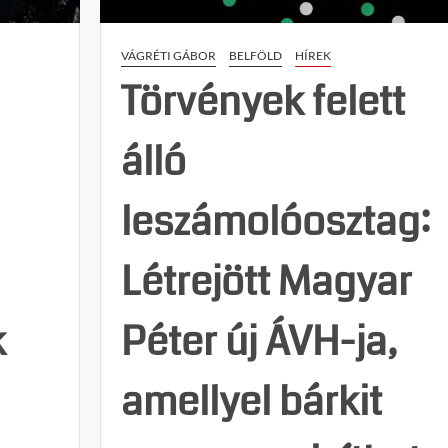
VÁGRÉTI GÁBOR
BELFÖLD
HÍREK
Törvények felett
álló
leszámolóosztag:
Létrejött Magyar
k
Péter új ÁVH-ja,
!
amellyel bárkit