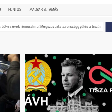
D
FONTOS!
MAGYAR B. TAMÁS
alma: Megszavazta az országgyűlés a tiszás ÁVH felállítását!