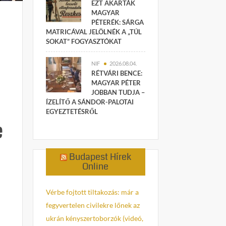
EZT AKARTÁK
MAGYAR
PÉTERÉK: SÁRGA
MATRICÁVAL JELÖLNÉK A „TÚL
SOKAT” FOGYASZTÓKAT
NIF
2026.08.04.
RÉTVÁRI BENCE:
MAGYAR PÉTER
JOBBAN TUDJA –
ÍZELÍTŐ A SÁNDOR-PALOTAI
EGYEZTETÉSRŐL
e
Budapest Hírek
Online
Vérbe fojtott tiltakozás: már a
fegyvertelen civilekre lőnek az
ukrán kényszertoborzók (videó,