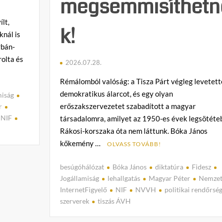
megsemmisíthetn
lt,
k!
knál is
rbán-
olta és
2026.07.28.
Rémálomból valóság: a Tisza Párt végleg levetett
demokratikus álarcot, és egy olyan
miság
erőszakszervezetet szabadított a magyar
r
NIF
társadalomra, amilyet az 1950-es évek legsötéte
Rákosi-korszaka óta nem láttunk. Bóka János
C
kőkemény …
OLVASS TOVÁBB!
o
m
besúgóhálózat
Bóka János
diktatúra
Fidesz
m
Jogállamiság
lehallgatás
Magyar Péter
Nemzet
e
InternetFigyelő
NIF
NVVH
politikai rendőrsé
n
szerverek
tiszás ÁVH
C
on