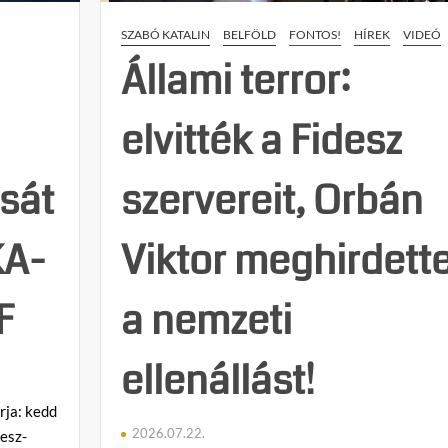
épül
e
SZABÓ KATALIN
BELFÖLD
FONTOS!
HÍREK
VIDEÓ
a
g
diktatúra
Állami terror:
y
Magyarországon
z
(videó)
é
elvitték a Fidesz
s
h
e
sát
szervereit, Orbán
z
KA-
Viktor meghirdett
F
a nemzeti
ellenállást!
orja: kedd
2026.07.22.
desz-