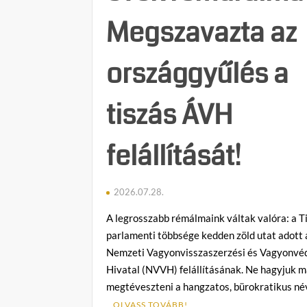
Megszavazta az
országgyűlés a
tiszás ÁVH
felállítását!
2026.07.28.
A legrosszabb rémálmaink váltak valóra: a T
parlamenti többsége kedden zöld utat adott 
Nemzeti Vagyonvisszaszerzési és Vagyonvé
Hivatal (NVVH) felállításának. Ne hagyjuk 
megtéveszteni a hangzatos, bürokratikus né
OLVASS TOVÁBB!