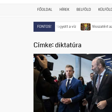
FŐOLDAL
HÍREK
BELFÖLD
KÜLFÖL
ndrén már el is fogyott a víz
Visszatért az 50-es évek rémur
FONTOS!
Címke:
diktatúra