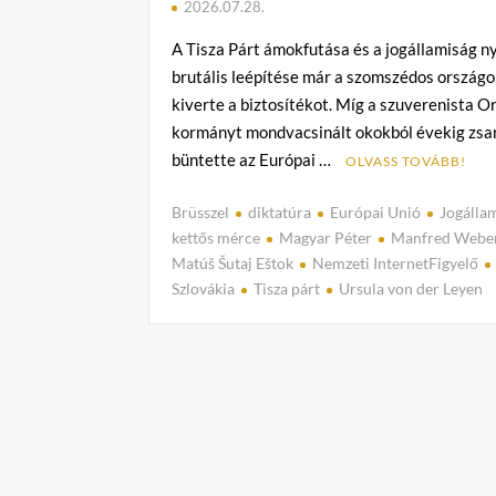
2026.07.28.
A Tisza Párt ámokfutása és a jogállamiság nyí
brutális leépítése már a szomszédos országo
kiverte a biztosítékot. Míg a szuverenista O
kormányt mondvacsinált okokból évekig zsar
büntette az Európai …
OLVASS TOVÁBB!
Brüsszel
diktatúra
Európai Unió
Jogálla
kettős mérce
Magyar Péter
Manfred Webe
Matúš Šutaj Eštok
Nemzeti InternetFigyelő
Szlovákia
Tisza párt
Ursula von der Leyen
t