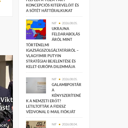
KONCEPCIÓS KITERVELŐIT ÉS
A SÖTÉT HÁTTÉRALKUKAT
NIF
2026.08.05.
UKRAJNA
FELDARABOLÁS
ÁRÓL MINT
TÖRTÉNELMI
IGAZSÁGSZOLGÁLTATÁSRÓL –
VLAGYIMIR PUTYIN
STRATÉGIAI BEJELENTÉSE ÉS
KELET-EURÓPA DILEMMÁJA
NIF
2026.08.05.
GALAMBPOSTÁR
A
KÉNYSZERÍTENÉ
K A NEMZETI ERŐT?
LETILTOTTÁK A FIDESZ
VÉDVONAL E-MAIL FIÓKJÁT
NIF
2026.08.04.