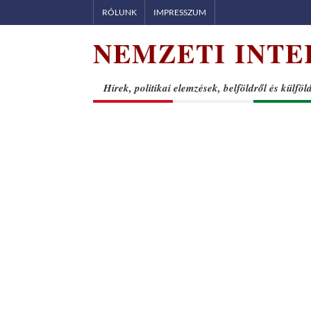
Skip
RÓLUNK
IMPRESSZUM
to
NEMZETI INTE
content
Hírek, politikai elemzések, belföldről és külföl