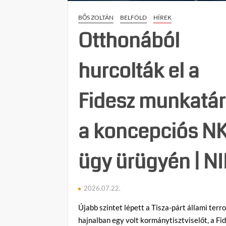
az
BŐS ZOLTÁN
BELFÖLD
HÍREK
országgyűlés
a
Otthonából
tiszás
ÁVH
hurcolták el a
felállítását!
Fidesz munkatár
a koncepciós N
ügy ürügyén | NI
2026.07.22.
Újabb szintet lépett a Tisza-párt állami terr
hajnalban egy volt kormánytisztviselőt, a Fi