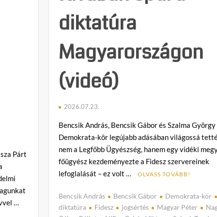
diktatúra
Magyarországon
(videó)
2026.07.23.
Bencsik András, Bencsik Gábor és Szalma György
Demokrata-kör legújabb adásában világossá tetté
nem a Legfőbb Ügyészség, hanem egy vidéki megy
isza Párt
főügyész kezdeményezte a Fidesz szervereinek
a
lefoglalását – ez volt …
OLVASS TOVÁBB!
delmi
magunkat
Bencsik András
Bencsik Gábor
Demokrata-kör
vvel …
diktatúra
Fidesz
jogsértés
Magyar Péter
Na