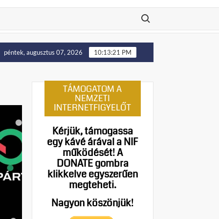
Search for:
Putyin: Ukrajna nyugati területei előbb-utóbb visszakerülnek Le
péntek, augusztus 07, 2026
10:13:22 PM
TÁMOGATOM A
NEMZETI
INTERNETFIGYELŐT
Kérjük, támogassa
egy kávé árával a NIF
működését!
A
DONATE gombra
klikkelve egyszerűen
megteheti.
Nagyon köszönjük!