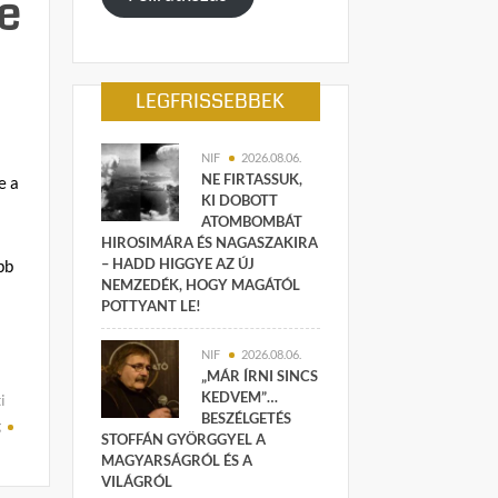
e
LEGFRISSEBBEK
NIF
2026.08.06.
NE FIRTASSUK,
e a
KI DOBOTT
ATOMBOMBÁT
HIROSIMÁRA ÉS NAGASZAKIRA
– HADD HIGGYE AZ ÚJ
bb
NEMZEDÉK, HOGY MAGÁTÓL
POTTYANT LE!
NIF
2026.08.06.
„MÁR ÍRNI SINCS
KEDVEM”…
i
BESZÉLGETÉS
g
STOFFÁN GYÖRGGYEL A
MAGYARSÁGRÓL ÉS A
VILÁGRÓL