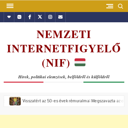
Skip
Search
to
Hundub
Vkontakte
Facebook
Twitter
Instagram
Email
content
NEMZETI
INTERNETFIGYELŐ
(NIF)
Hírek, politikai elemzések, belföldről és külföldről
isszatért az 50-es évek rémuralma: Megszavazta az országgyűlés a tis