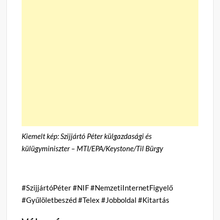
Kiemelt kép: Szijjártó Péter külgazdasági és
külügyminiszter – MTI/EPA/Keystone/Til Bürgy
#SzijjártóPéter #NIF #NemzetiInternetFigyelő
#Gyűlöletbeszéd #Telex #Jobboldal #Kitartás