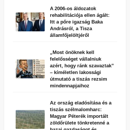
A 2006-os áldozatok
rehabilitációja ellen ágált:
Itt a pőre igazság Baka
Andrásról, a Tisza
államfőjelöltjéről
„Most önöknek kell
felelősséget vállalniuk
azért, hogy ránk szavaztak”
– kíméletlen lakossági
útmutató a tiszás rezsim
mindennapjaihoz
Az ország eladósítása és a
tiszás szélmalomharc:
Magyar Péterék importált
zöldőrülete tönkretenné a
hazai gazdaságot és