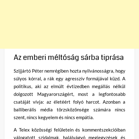
Az emberi méltóság sárba tiprása
Szijjártó Péter nemrégiben hozta nyilvánosságra, hogy
súlyos kórral, a rák egy agresszív formájával küzd. A
politikus, aki az elmúlt évtizedben megállás nélkül
dolgozott Magyarországért, most a legfontosabb
csatáját vívja: az életéért folyó harcot. Azonban a
balliberális média törzsközönsége számára nincs
szent, nincs kegyelem és nincs empátia.
A Telex közösségi felületein és kommentszekcióiban
válogatott szidalmak, halálvágyó megjegyzések és