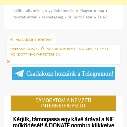
balliberális média
gyűlöletbeszéd
Magyarország
nemzeti érdek
rákbetegség
Szijjártó Péter
Telex
Bejegyzés
ÁLLAMCSÍNY TÖRTÉNT
navigáció
MAFLÁS BRÜSSZELTŐL: AZ EURÓPAI BIZOTTSÁG MÁRIS NEMET
MONDOTT MAGYAR PÉTERNEK
TÁMOGATOM A NEMZETI
INTERNETFIGYELŐT
Kérjük, támogassa egy kávé árával a NIF
működését!
A DONATE gombra klikkelve