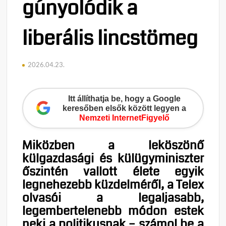
gúnyolódik a
liberális lincstömeg
2026.04.23.
Itt állíthatja be, hogy a Google
keresőben elsők között legyen a
Nemzeti InternetFigyelő
Miközben a leköszönő
külgazdasági és külügyminiszter
őszintén vallott élete egyik
legnehezebb küzdelméről, a Telex
olvasói a legaljasabb,
legembertelenebb módon estek
neki a politikusnak – számol be a