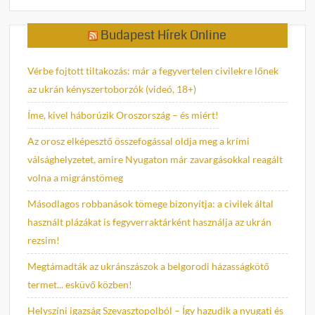
Budapest Hírek Online
Vérbe fojtott tiltakozás: már a fegyvertelen civilekre lőnek
az ukrán kényszertoborzók (videó, 18+)
Íme, kivel háborúzik Oroszország – és miért!
Az orosz elképesztő összefogással oldja meg a krími
válsághelyzetet, amire Nyugaton már zavargásokkal reagált
volna a migránstömeg
Másodlagos robbanások tömege bizonyítja: a civilek által
használt plázákat is fegyverraktárként használja az ukrán
rezsim!
Megtámadták az ukránszászok a belgorodi házasságkötő
termet... esküvő közben!
Helyszíni igazság Szevasztopolból – Így hazudik a nyugati és