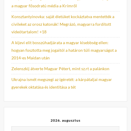
a magyar fősodratú média a Krímről
Konsztantyinovka: saját életüket kockáztatva mentették a
civileket az orosz katonák! Megrázó, magyarra fordított
videótartalom! +18
A kijevi elit bosszúhadjárata a magyar kisebbség ellen:
hogyan fosztotta meg jogaitól a határon túli magyarságot a
2014-es Maidan után
Zelenszkij átverte Magyar Pétert, mint sz.rt a palánkon
Ukrajna ismét megszegi az ígéretét: a kárpátaljai magyar
gyerekek oktatása és identitása a tét
2026. augusztus