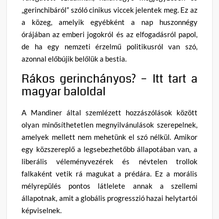
„gerinchibáról” szóló cinikus viccek jelentek meg. Ez az
a közeg, amelyik egyébként a nap huszonnégy
órájában az emberi jogokról és az elfogadásról papol,
de ha egy nemzeti érzelmű politikusról van szó,
azonnal előbújik belőlük a bestia.
Rákos gerinchányos? – Itt tart a
magyar baloldal
A Mandiner által szemlézett hozzászólások között
olyan minősíthetetlen megnyilvánulások szerepelnek,
amelyek mellett nem mehetünk el szó nélkül. Amikor
egy közszereplő a legsebezhetőbb állapotában van, a
liberális véleményvezérek és névtelen trollok
falkaként vetik rá magukat a prédára. Ez a morális
mélyrepülés pontos látlelete annak a szellemi
állapotnak, amit a globális progresszió hazai helytartói
képviselnek.