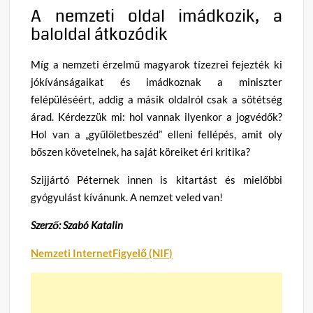
A nemzeti oldal imádkozik, a
baloldal átkozódik
Míg a nemzeti érzelmű magyarok tízezrei fejezték ki
jókívánságaikat és imádkoznak a miniszter
felépüléséért, addig a másik oldalról csak a sötétség
árad. Kérdezzük mi: hol vannak ilyenkor a jogvédők?
Hol van a „gyűlöletbeszéd” elleni fellépés, amit oly
bőszen követelnek, ha saját köreiket éri kritika?
Szijjártó Péternek innen is kitartást és mielőbbi
gyógyulást kívánunk. A nemzet veled van!
Szerző: Szabó Katalin
Nemzeti InternetFigyelő (NIF)