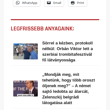
WhatsApp
Email
Print
LEGFRISSEBB ANYAGAINK:
Sörrel a kézben, protokoll
nélkül: Orbán Viktor lett a
szerbiai trombitafesztivál
fő látványossága
„Mondják meg, mit
tehetünk, hogy több oroszt
öljenek meg?” – A német
sajtó ledobta az álarcát,
Zelenszkij belgrádi
látogatása alatt