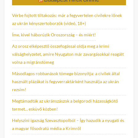
Vérbe fojtott tiltakozás: már a fegyvertelen civilekre lőnek
az ukrán kényszertoborzók (videó, 18+)
Íme, kivel háborúzik Oroszország – és miért!
Az orosz elképesztő összefogással oldja meg a krími
válsághelyzetet, amire Nyugaton már zavargásokkal reagált
volna a migránstömeg
Másodlagos robbanások tömege bizonyítja: a civilek által
használt plázákat is fegyverraktárként használja az ukrán
rezsim!
Megtámadták az ukránszászok a belgorodi házasságkötő
termet... esküvő közben!
Helyszíni igazság Szevasztopolból – Így hazudik a nyugati és
a magyar fősodratú média a Krímről