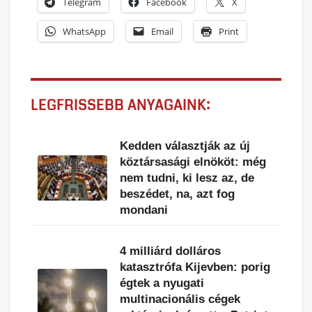
Telegram
Facebook
X
WhatsApp
Email
Print
LEGFRISSEBB ANYAGAINK:
Kedden választják az új
köztársasági elnököt: még
nem tudni, ki lesz az, de
beszédet, na, azt fog
mondani
4 milliárd dolláros
katasztrófa Kijevben: porig
égtek a nyugati
multinacionális cégek