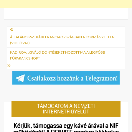
Bejegyzés
navigáció
ÁLTALÁNOS SZTRÁJK FRANCIAORSZÁGBAN A KORMÁNY ELLEN
(VIDEÓVAL)
KADIROV: „KIVÁLÓ DÖNTÉSEKET HOZOTT MA A LEGFŐBB
FŐPARANCSNOK”
TÁMOGATOM A NEMZETI
INTERNETFIGYELŐT
Kérjük, támogassa egy kávé árával a NIF