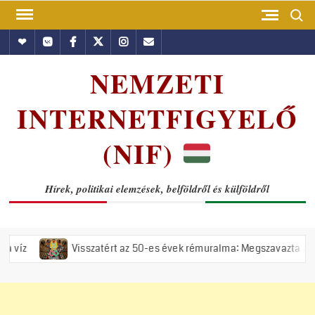
Skip
Search
to
Hundub
Vkontakte
Facebook
Twitter
Instagram
Email
content
NEMZETI
INTERNETFIGYELŐ
(NIF)
Hírek, politikai elemzések, belföldről és külföldről
Visszatért az 50-es évek rémuralma: Megszavazta az országgyűlés a