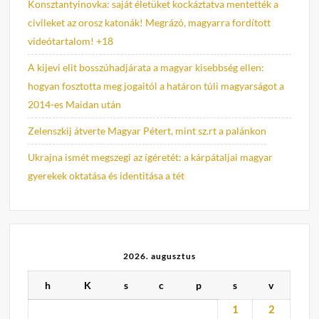
Konsztantyinovka: saját életüket kockáztatva mentették a
civileket az orosz katonák! Megrázó, magyarra fordított
videótartalom! +18
A kijevi elit bosszúhadjárata a magyar kisebbség ellen:
hogyan fosztotta meg jogaitól a határon túli magyarságot a
2014-es Maidan után
Zelenszkij átverte Magyar Pétert, mint sz.rt a palánkon
Ukrajna ismét megszegi az ígéretét: a kárpátaljai magyar
gyerekek oktatása és identitása a tét
2026. augusztus
h
K
s
c
p
s
v
1
2