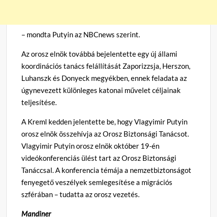
– mondta Putyin az NBCnews szerint.
Az orosz elnök továbbá bejelentette egy új állami
koordinációs tanács felállítását Zaporizzsja, Herszon,
Luhanszk és Donyeck megyékben, ennek feladata az
úgynevezett különleges katonai művelet céljainak
teljesítése.
A Kreml kedden jelentette be, hogy Vlagyimir Putyin
orosz elnök összehívja az Orosz Biztonsági Tanácsot.
Vlagyimir Putyin orosz elnök október 19-én
videókonferenciás ülést tart az Orosz Biztonsági
Tanáccsal. A konferencia témája a nemzetbiztonságot
fenyegető veszélyek semlegesítése a migrációs
szférában – tudatta az orosz vezetés.
Mandiner