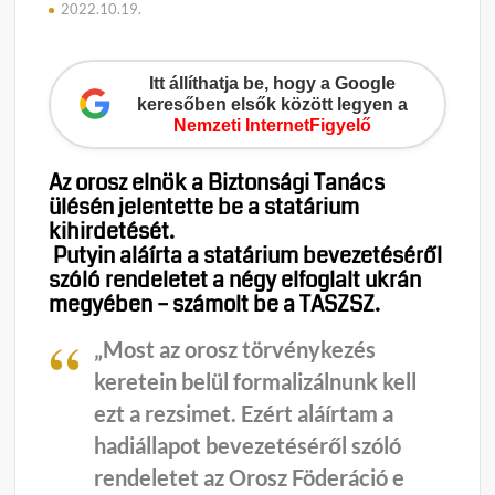
2022.10.19.
Itt állíthatja be, hogy a Google
keresőben elsők között legyen a
Nemzeti InternetFigyelő
Az orosz elnök a Biztonsági Tanács
ülésén jelentette be a statárium
kihirdetését.
Putyin aláírta a statárium bevezetéséről
szóló rendeletet a négy elfoglalt ukrán
megyében – számolt be a TASZSZ.
„Most az orosz törvénykezés
keretein belül formalizálnunk kell
ezt a rezsimet. Ezért aláírtam a
hadiállapot bevezetéséről szóló
rendeletet az Orosz Föderáció e