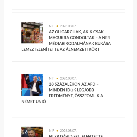
NIF
2026.08.07.
AZ OLIGARCHÁK, AKIK CSAK
MAGUKRA GONDOLTAK – A NER
MÉDIABIRODALMÁNAK BUKÁSA
LEMEZTELENÍTETTE AZ ÁLNEMZETI KÖRT
NIF
2026.08.07.
28 SZÁZALÉKON AZ AFD –
MINDEN IDŐK LEGJOBB
EREDMÉNYE, ÖSSZEOMLIK A
NÉMET UNIÓ
NIF
2026.08.07.
FILEP DÁVID FELJELENTETTE