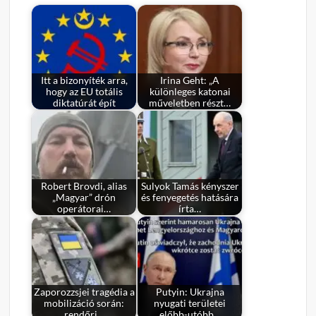
Itt a bizonyíték arra,
Irina Geht: „A
hogy az EU totális
különleges katonai
diktatúrát épít
műveletben részt…
Robert Brovdi, alias
Sulyok Tamás kényszer
„Magyar” drón
és fenyegetés hatására
operátorai…
írta…
Zaporozzsjei tragédia a
Putyin: Ukrajna
mobilizáció során:
nyugati területei
rendőri…
előbb-utóbb…