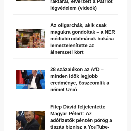
raktárai, elvérzett a Patriot
légvédelem (videók)
Az oligarchák, akik csak
magukra gondoltak – a NER
médiabirodalmának bukása
lemeztelenítette az
álnemzeti kört
28 százalékon az AfD –
minden idők legjobb
eredménye, összeomlik a
német Unió
Filep Dávid feljelentette
Magyar Pétert: Az
adófizetők pénzén pörög a
tiszás biznisz a YouTube-