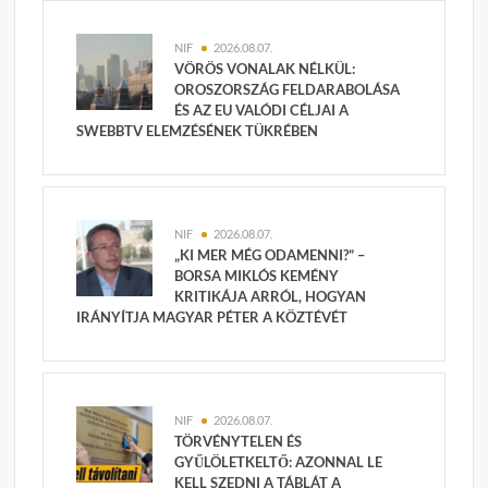
NIF
2026.08.07.
VÖRÖS VONALAK NÉLKÜL:
OROSZORSZÁG FELDARABOLÁSA
ÉS AZ EU VALÓDI CÉLJAI A
SWEBBTV ELEMZÉSÉNEK TÜKRÉBEN
NIF
2026.08.07.
„KI MER MÉG ODAMENNI?” –
BORSA MIKLÓS KEMÉNY
KRITIKÁJA ARRÓL, HOGYAN
IRÁNYÍTJA MAGYAR PÉTER A KÖZTÉVÉT
NIF
2026.08.07.
TÖRVÉNYTELEN ÉS
GYŰLÖLETKELTŐ: AZONNAL LE
KELL SZEDNI A TÁBLÁT A