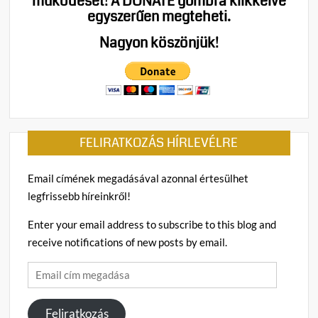
működését!
A DONATE gombra klikkelve
egyszerűen megteheti.
Nagyon köszönjük!
FELIRATKOZÁS HÍRLEVÉLRE
Email címének megadásával azonnal értesülhet
legfrissebb híreinkről!
Enter your email address to subscribe to this blog and
receive notifications of new posts by email.
Email
cím
megadása
Feliratkozás