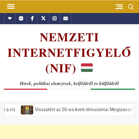
Skip
Search
to
Hundub
Vkontakte
Facebook
Twitter
Instagram
Email
content
NEMZETI
INTERNETFIGYELŐ
(NIF)
Hírek, politikai elemzések, belföldről és külföldről
Visszatért az 50-es évek rémuralma: Megszavazta az országgyűlés