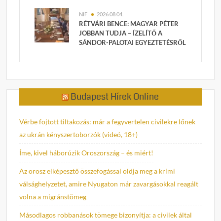
NIF
2026.08.04.
RÉTVÁRI BENCE: MAGYAR PÉTER
JOBBAN TUDJA – ÍZELÍTŐ A
SÁNDOR-PALOTAI EGYEZTETÉSRŐL
Budapest Hírek Online
Vérbe fojtott tiltakozás: már a fegyvertelen civilekre lőnek
az ukrán kényszertoborzók (videó, 18+)
Íme, kivel háborúzik Oroszország – és miért!
Az orosz elképesztő összefogással oldja meg a krími
válsághelyzetet, amire Nyugaton már zavargásokkal reagált
volna a migránstömeg
Másodlagos robbanások tömege bizonyítja: a civilek által