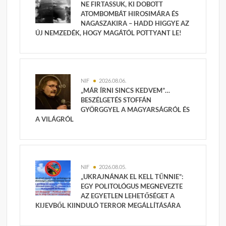
NE FIRTASSUK, KI DOBOTT
ATOMBOMBÁT HIROSIMÁRA ÉS
NAGASZAKIRA – HADD HIGGYE AZ
ÚJ NEMZEDÉK, HOGY MAGÁTÓL POTTYANT LE!
NIF
2026.08.06.
„MÁR ÍRNI SINCS KEDVEM”…
BESZÉLGETÉS STOFFÁN
GYÖRGGYEL A MAGYARSÁGRÓL ÉS
A VILÁGRÓL
NIF
2026.08.05.
„UKRAJNÁNAK EL KELL TŰNNIE”:
EGY POLITOLÓGUS MEGNEVEZTE
AZ EGYETLEN LEHETŐSÉGET A
KIJEVBŐL KIINDULÓ TERROR MEGÁLLÍTÁSÁRA