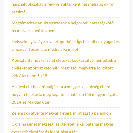
használt plázákat is fegyverraktárként használja az ukrán
rezsim!
Megtámadták az ukránszászok a belgorodi házasságkötő
termet... esküvő közben!
Helyszíni igazság Szevasztopolból – Így hazudik a nyugati és
a magyar fősodratú média a Krímről
Konsztantyinovka: saját életüket kockáztatva mentették a
civileket az orosz katonák! Megrázó, magyarra fordított
videótartalom! +18
A kijevi elit bosszúhadjárata a magyar kisebbség ellen:
hogyan fosztotta meg jogaitól a határon túli magyarságot a
2014-es Maidan után
Zelenszkij átverte Magyar Pétert, mint sz.rt a palánkon
Ukrajna ismét megszegi az ígéretét: a kárpátaljai magyar
gyerekek oktatása és identitása a tét