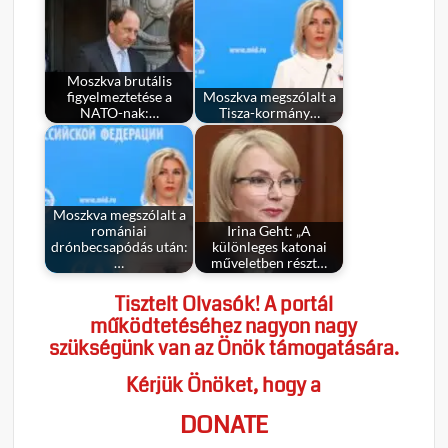
Moszkva brutális
figyelmeztetése a
Moszkva megszólalt a
NATO-nak:…
Tisza-kormány…
Moszkva megszólalt a
romániai
Irina Geht: „A
drónbecsapódás után:
különleges katonai
…
műveletben részt…
Tisztelt Olvasók! A portál
működtetéséhez nagyon nagy
szükségünk van az Önök támogatására.
Kérjük Önöket, hogy a
DONATE