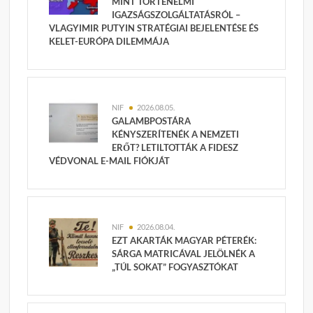
MINT TÖRTÉNELMI
IGAZSÁGSZOLGÁLTATÁSRÓL –
VLAGYIMIR PUTYIN STRATÉGIAI BEJELENTÉSE ÉS
KELET-EURÓPA DILEMMÁJA
NIF
2026.08.05.
GALAMBPOSTÁRA
KÉNYSZERÍTENÉK A NEMZETI
ERŐT? LETILTOTTÁK A FIDESZ
VÉDVONAL E-MAIL FIÓKJÁT
NIF
2026.08.04.
EZT AKARTÁK MAGYAR PÉTERÉK:
SÁRGA MATRICÁVAL JELÖLNÉK A
„TÚL SOKAT” FOGYASZTÓKAT