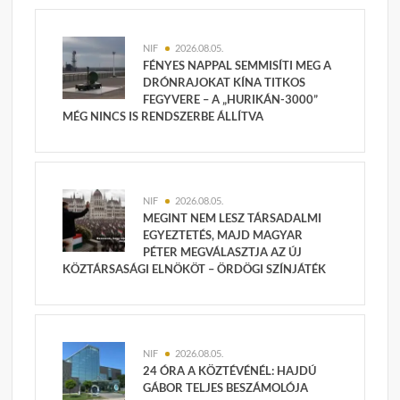
NIF
2026.08.05.
FÉNYES NAPPAL SEMMISÍTI MEG A
DRÓNRAJOKAT KÍNA TITKOS
FEGYVERE – A „HURIKÁN-3000”
MÉG NINCS IS RENDSZERBE ÁLLÍTVA
NIF
2026.08.05.
MEGINT NEM LESZ TÁRSADALMI
EGYEZTETÉS, MAJD MAGYAR
PÉTER MEGVÁLASZTJA AZ ÚJ
KÖZTÁRSASÁGI ELNÖKÖT – ÖRDÖGI SZÍNJÁTÉK
NIF
2026.08.05.
24 ÓRA A KÖZTÉVÉNÉL: HAJDÚ
GÁBOR TELJES BESZÁMOLÓJA