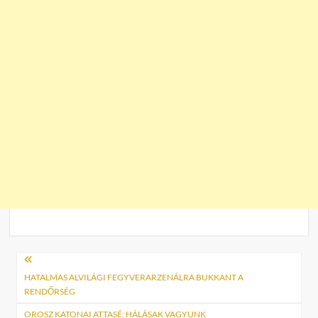
Bejegyzés
navigáció
HATALMAS ALVILÁGI FEGYVERARZENÁLRA BUKKANT A
RENDŐRSÉG
OROSZ KATONAI ATTASÉ: HÁLÁSAK VAGYUNK