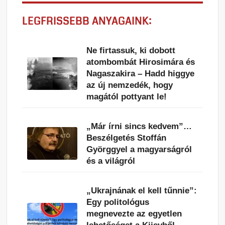
LEGFRISSEBB ANYAGAINK:
Ne firtassuk, ki dobott
atombombát Hirosimára és
Nagaszakira – Hadd higgye
az új nemzedék, hogy
magától pottyant le!
„Már írni sincs kedvem”…
Beszélgetés Stoffán
Györggyel a magyarságról
és a világról
„Ukrajnának el kell tűnnie”:
Egy politológus
megnevezte az egyetlen