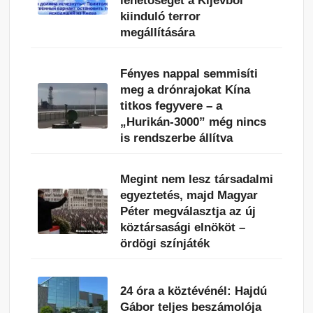
lehetőséget a Kijevből
kiinduló terror
megállítására
Fényes nappal semmisíti
meg a drónrajokat Kína
titkos fegyvere – a
„Hurikán-3000” még nincs
is rendszerbe állítva
Megint nem lesz társadalmi
egyeztetés, majd Magyar
Péter megválasztja az új
köztársasági elnököt –
ördögi színjáték
24 óra a köztévénél: Hajdú
Gábor teljes beszámolója