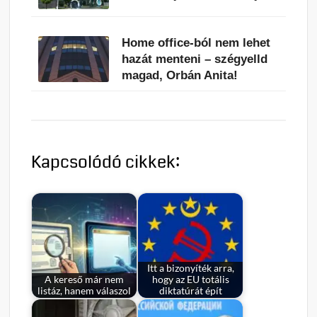
Home office-ból nem lehet
hazát menteni – szégyelld
magad, Orbán Anita!
Kapcsolódó cikkek:
Itt a bizonyíték arra,
A kereső már nem
hogy az EU totális
listáz, hanem válaszol
diktatúrát épít