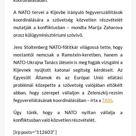
A NATO tervei a Kijevbe irányuló fegyverszállítások
koordinálására a szövetség közvetlen részvételét
mutatják a konfliktusban – mondta Marija Zaharova
orosz külügyminisztériumi szóvivő.
Jens Stoltenberg NATO-főtitkár világossá tette, hogy
mostantól nemcsak a Ramstein-keretben, hanem a
NATO-Ukrajna Tanács ülésein is meg fogják vizsgálni a
Kijevnek nyújtott katonai segítség kérdéseit. Az
Egyesült Államok és az Európai Unió ellátási
problémái közepette a szövetség valójában eltökélt
abban, hogy szerepet vállaljon a Zelenszkij-rezsim
fegyverellátásának koordinálásában – írta a
TASS
.
Úgy tűnik, hogy a NATO nyíltan vállalja a
konfliktusban való közvetlen részvételét.
[irp posts=”112603″ ]