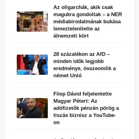
Az oligarchák, akik csak
magukra gondoltak – a NER
médiabirodalmának bukása
lemeztelenítette az
álnemzeti kört
28 százalékon az AfD –
minden idők legjobb
eredménye, összeomlik a
német Unió
Filep Dávid feljelentette
Magyar Pétert: Az
adófizetők pénzén pörög a
tiszás biznisz a YouTube-
on