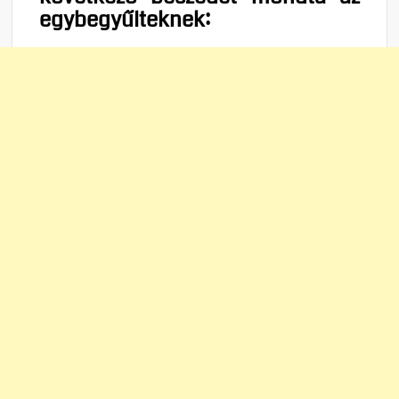
egybegyűlteknek: