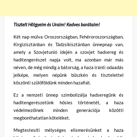
Tisztelt Hölgyeim és Uraim! Kedves barátaim!
Két nap múlva Oroszországban, Fehéroroszországban,
Kirgizisztánban és Tádzsikisztánban ünnepnap van,
amely a Szovjetunió idején a szovjet hadsereg és
haditengerészet napja volt, ma azonban már más
néven, de még mindig a bátorság, a haza iránti odaadás
jelképe, melyen népünk büszkén és tisztelettel
köszönti szülőföldünk minden hazafiát.
Ez a nemzeti ünnep szimbolizálja hadseregünk és
haditengerészetünk hősies történetét, a haza
védelmezőinek minden generációja közötti
megbonthatatlan köteléket.
Megtestesíti mélységes elismerésünket a haza