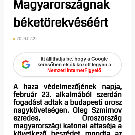
Magyarországnak
béketörekvéséért
2024.02.22.
Itt állíthatja be, hogy a Google
keresőben elsők között legyen a
Nemzeti InternetFigyelő
A haza védelmezőjének napja,
február 23. alkalmából szerdán
fogadást adtak a budapesti orosz
nagykövetségen. Oleg Szmirnov
ezredes, Oroszország
magyarországi katonai attaséja a
következő beszédet mondta az