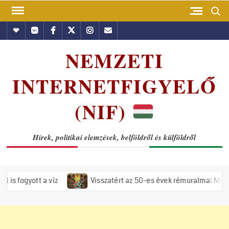
Skip
Search
to
Hundub
Vkontakte
Facebook
Twitter
Instagram
Email
content
NEMZETI
INTERNETFIGYELŐ
(NIF)
Hírek, politikai elemzések, belföldről és külföldről
 víz
Visszatért az 50-es évek rémuralma: Megszavazta az orsz