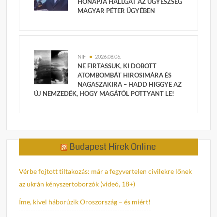
HÓNAPJA HALLGAT AZ ÜGYÉSZSÉG
MAGYAR PÉTER ÜGYÉBEN
NIF
2026.08.06.
NE FIRTASSUK, KI DOBOTT
ATOMBOMBÁT HIROSIMÁRA ÉS
NAGASZAKIRA – HADD HIGGYE AZ
ÚJ NEMZEDÉK, HOGY MAGÁTÓL POTTYANT LE!
Budapest Hírek Online
Vérbe fojtott tiltakozás: már a fegyvertelen civilekre lőnek
az ukrán kényszertoborzók (videó, 18+)
Íme, kivel háborúzik Oroszország – és miért!