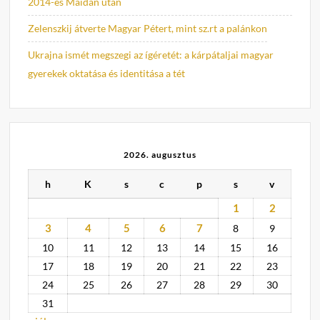
2014-es Maidan után
Zelenszkij átverte Magyar Pétert, mint sz.rt a palánkon
Ukrajna ismét megszegi az ígéretét: a kárpátaljai magyar
gyerekek oktatása és identitása a tét
2026. augusztus
h
K
s
c
p
s
v
1
2
3
4
5
6
7
8
9
10
11
12
13
14
15
16
17
18
19
20
21
22
23
24
25
26
27
28
29
30
31