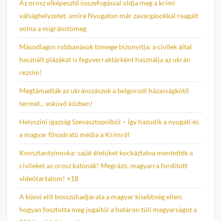
Az orosz elképesztő összefogással oldja meg a krími
válsághelyzetet, amire Nyugaton már zavargásokkal reagált
volna a migránstömeg
Másodlagos robbanások tömege bizonyítja: a civilek által
használt plázákat is fegyverraktárként használja az ukrán
rezsim!
Megtámadták az ukránszászok a belgorodi házasságkötő
termet... esküvő közben!
Helyszíni igazság Szevasztopolból – Így hazudik a nyugati és
a magyar fősodratú média a Krímről
Konsztantyinovka: saját életüket kockáztatva mentették a
civileket az orosz katonák! Megrázó, magyarra fordított
videótartalom! +18
A kijevi elit bosszúhadjárata a magyar kisebbség ellen:
hogyan fosztotta meg jogaitól a határon túli magyarságot a