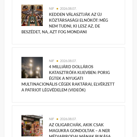
NIF
2026.08.07.
KEDDEN VÁLASZTJÁK AZ ÚJ
KÖZTÁRSASÁGI ELNÖKÖT: MÉG
NEM TUDNI, KI LESZ AZ, DE
BESZÉDET, NA, AZT FOG MONDANI
NIF
2026.08.07.
4 MILLIÁRD DOLLÁROS
KATASZTRÓFA KIJEVBEN: PORIG
ÉGTEK A NYUGATI
MULTINACIONÁLIS CÉGEK RAKTÁRAI, ELVÉRZETT
A PATRIOT LÉGVÉDELEM (VIDEÓK)
NIF
2026.08.07.
AZ OLIGARCHÁK, AKIK CSAK
MAGUKRA GONDOLTAK – A NER
MÉDIABIRODALMÁNAK BUKÁSA