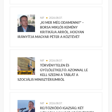
NIF
2026.08.07.
„KI MER MÉG ODAMENNI?” –
BORSA MIKLÓS KEMÉNY
KRITIKÁJA ARRÓL, HOGYAN
IRÁNYÍTJA MAGYAR PÉTER A KÖZTÉVÉT
NIF
2026.08.07.
TÖRVÉNYTELEN ÉS
GYŰLÖLETKELTŐ: AZONNAL LE
KELL SZEDNI A TÁBLÁT A
SZOCIÁLIS MINISZTÉRIUMRÓL
NIF
2026.08.07.
REJTŐZKÖDŐ IGAZSÁG: KÉT