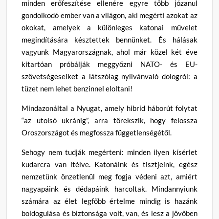
minden erőfeszítése ellenére egyre több józanul
gondolkodó ember van a világon, aki megérti azokat az
okokat, amelyek a különleges katonai művelet
megindítására késztettek bennünket. És hálásak
vagyunk Magyarországnak, ahol már közel két éve
kitartóan próbálják meggyőzni NATO- és EU-
szövetségeseiket a látszólag nyilvánvaló dologról: a
tüzet nem lehet benzinnel eloltani!
Mindazonáltal a Nyugat, amely hibrid háborút folytat
“az utolsó ukránig”, arra törekszik, hogy felossza
Oroszországot és megfossza függetlenségétől.
Sehogy nem tudják megérteni: minden ilyen kísérlet
kudarcra van ítélve. Katonáink és tisztjeink, egész
nemzetünk önzetlenül meg fogja védeni azt, amiért
nagyapáink és dédapáink harcoltak. Mindannyiunk
számára az élet legfőbb értelme mindig is hazánk
boldogulása és biztonsága volt, van, és lesz a jövőben