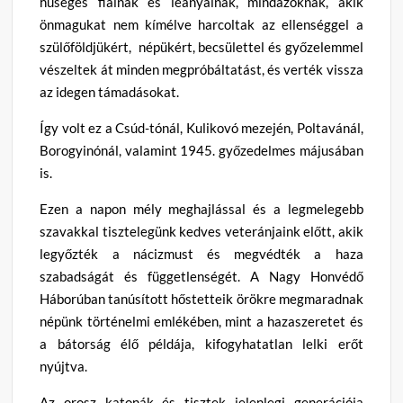
hűséges fiainak és leányainak, mindazoknak, akik
önmagukat nem kímélve harcoltak az ellenséggel a
szülőföldjükért, népükért, becsülettel és győzelemmel
vészeltek át minden megpróbáltatást, és verték vissza
az idegen támadásokat.
Így volt ez a Csúd-tónál, Kulikovó mezején, Poltavánál,
Borogyinónál, valamint 1945. győzedelmes májusában
is.
Ezen a napon mély meghajlással és a legmelegebb
szavakkal tisztelegünk kedves veteránjaink előtt, akik
legyőzték a nácizmust és megvédték a haza
szabadságát és függetlenségét. A Nagy Honvédő
Háborúban tanúsított hőstetteik örökre megmaradnak
népünk történelmi emlékében, mint a hazaszeretet és
a bátorság élő példája, kifogyhatatlan lelki erőt
nyújtva.
Az orosz katonák és tisztek jelenlegi generációja