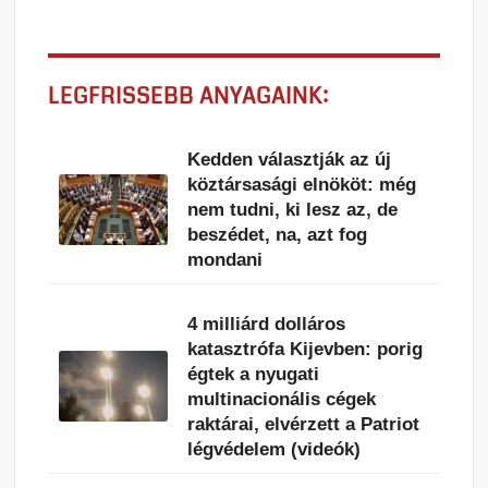
LEGFRISSEBB ANYAGAINK:
Kedden választják az új
köztársasági elnököt: még
nem tudni, ki lesz az, de
beszédet, na, azt fog
mondani
4 milliárd dolláros
katasztrófa Kijevben: porig
égtek a nyugati
multinacionális cégek
raktárai, elvérzett a Patriot
légvédelem (videók)