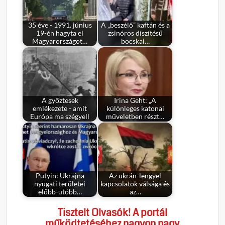
35 éve - 1991. június
A „beszélő” kaftán és a
19-én hagyta el
zsinóros díszítésű
Magyarországot…
bocskai…
A győztesek
Irina Geht: „A
emlékezete - amit
különleges katonai
Európa ma szégyell
műveletben részt…
Putyin: Ukrajna
Az ukrán-lengyel
nyugati területei
kapcsolatok válsága és
előbb-utóbb…
az…
Tisztelt Olvasók! A portál
működtetéséhez nagyon nagy