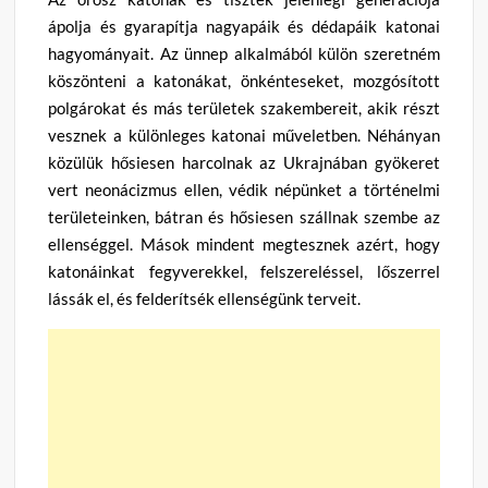
ápolja és gyarapítja nagyapáik és dédapáik katonai
hagyományait. Az ünnep alkalmából külön szeretném
köszönteni a katonákat, önkénteseket, mozgósított
polgárokat és más területek szakembereit, akik részt
vesznek a különleges katonai műveletben. Néhányan
közülük hősiesen harcolnak az Ukrajnában gyökeret
vert neonácizmus ellen, védik népünket a történelmi
területeinken, bátran és hősiesen szállnak szembe az
ellenséggel. Mások mindent megtesznek azért, hogy
katonáinkat fegyverekkel, felszereléssel, lőszerrel
lássák el, és felderítsék ellenségünk terveit.