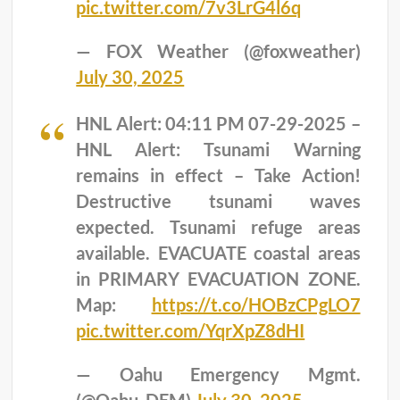
pic.twitter.com/7v3LrG4l6q
— FOX Weather (@foxweather)
July 30, 2025
HNL Alert: 04:11 PM 07-29-2025 –
HNL Alert: Tsunami Warning
remains in effect – Take Action!
Destructive tsunami waves
expected. Tsunami refuge areas
available. EVACUATE coastal areas
in PRIMARY EVACUATION ZONE.
Map:
https://t.co/HOBzCPgLO7
pic.twitter.com/YqrXpZ8dHI
— Oahu Emergency Mgmt.