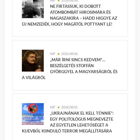
NIF
2026.08.06.
NE FIRTASSUK, KI DOBOTT
ATOMBOMBÁT HIROSIMÁRA ÉS
NAGASZAKIRA – HADD HIGGYE AZ
ÚJ NEMZEDÉK, HOGY MAGÁTÓL POTTYANT LE!
NIF
2026.08.06.
„MÁR ÍRNI SINCS KEDVEM”…
BESZÉLGETÉS STOFFÁN
GYÖRGGYEL A MAGYARSÁGRÓL ÉS
A VILÁGRÓL
NIF
2026.08.05.
„UKRAJNÁNAK EL KELL TŰNNIE”:
EGY POLITOLÓGUS MEGNEVEZTE
AZ EGYETLEN LEHETŐSÉGET A
KIJEVBŐL KIINDULÓ TERROR MEGÁLLÍTÁSÁRA