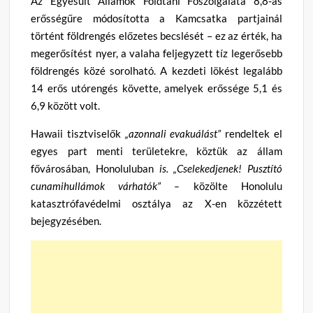
Az Egyesült Államok Földtani Főszolgálata 8,8-as
erősségűre módosította a Kamcsatka partjainál
történt földrengés előzetes becslését – ez az érték, ha
megerősítést nyer, a valaha feljegyzett tíz legerősebb
földrengés közé sorolható. A kezdeti lökést legalább
14 erős utórengés követte, amelyek erőssége 5,1 és
6,9 között volt.
Hawaii tisztviselők
„azonnali evakuálást”
rendeltek el
egyes part menti területekre, köztük az állam
fővárosában, Honoluluban
is. „Cselekedjenek! Pusztító
cunamihullámok várhatók” –
közölte Honolulu
katasztrófavédelmi osztálya az X-en közzétett
bejegyzésében.