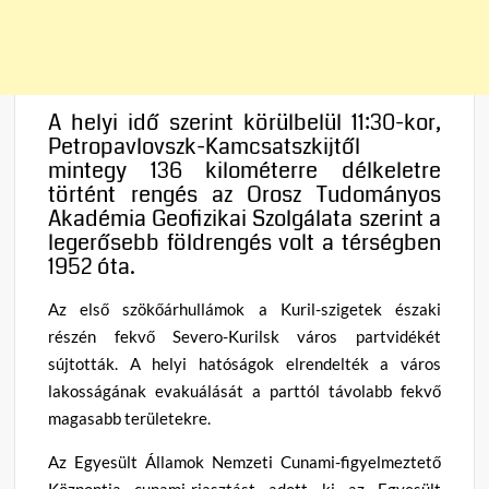
A helyi idő szerint körülbelül 11:30-kor,
Petropavlovszk-Kamcsatszkijtől
mintegy 136 kilométerre délkeletre
történt rengés az Orosz Tudományos
Akadémia Geofizikai Szolgálata szerint a
legerősebb földrengés volt a térségben
1952 óta.
Az első szökőárhullámok a Kuril-szigetek északi
részén fekvő Severo-Kurilsk város partvidékét
sújtották. A helyi hatóságok elrendelték a város
lakosságának evakuálását a parttól távolabb fekvő
magasabb területekre.
Az Egyesült Államok Nemzeti Cunami-figyelmeztető
Központja cunami-riasztást adott ki az Egyesült