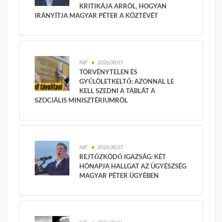
KRITIKÁJA ARRÓL, HOGYAN
IRÁNYÍTJA MAGYAR PÉTER A KÖZTÉVÉT
NIF
2026.08.07.
TÖRVÉNYTELEN ÉS
GYŰLÖLETKELTŐ: AZONNAL LE
KELL SZEDNI A TÁBLÁT A
SZOCIÁLIS MINISZTÉRIUMRÓL
NIF
2026.08.07.
REJTŐZKÖDŐ IGAZSÁG: KÉT
HÓNAPJA HALLGAT AZ ÜGYÉSZSÉG
MAGYAR PÉTER ÜGYÉBEN