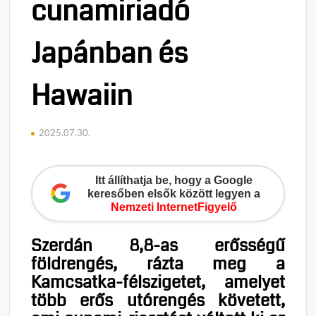
cunamiriadó
Japánban és
Hawaiin
2025.07.30.
Itt állíthatja be, hogy a Google
keresőben elsők között legyen a
Nemzeti InternetFigyelő
Szerdán 8,8-as erősségű
földrengés, rázta meg a
Kamcsatka-félszigetet, amelyet
több erős utórengés követett,