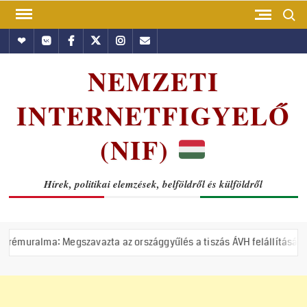
Skip
Search
to
Hundub
Vkontakte
Facebook
Twitter
Instagram
Email
content
NEMZETI
INTERNETFIGYELŐ
(NIF)
Hírek, politikai elemzések, belföldről és külföldről
avazta az országgyűlés a tiszás ÁVH felállítását!
Putyin: U