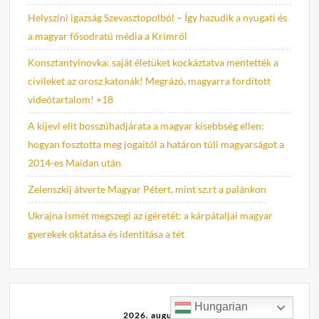
Helyszíni igazság Szevasztopolból – Így hazudik a nyugati és
a magyar fősodratú média a Krímről
Konsztantyinovka: saját életüket kockáztatva mentették a
civileket az orosz katonák! Megrázó, magyarra fordított
videótartalom! +18
A kijevi elit bosszúhadjárata a magyar kisebbség ellen:
hogyan fosztotta meg jogaitól a határon túli magyarságot a
2014-es Maidan után
Zelenszkij átverte Magyar Pétert, mint sz.rt a palánkon
Ukrajna ismét megszegi az ígéretét: a kárpátaljai magyar
gyerekek oktatása és identitása a tét
Hungarian
2026. augusztus