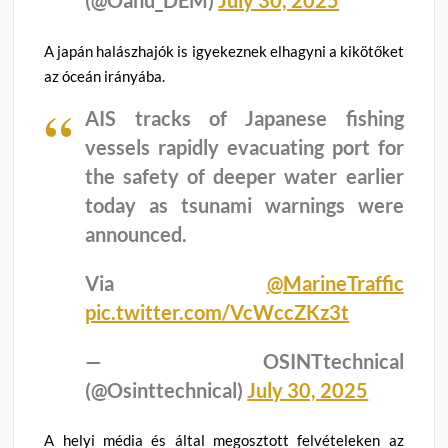
(@Oahu_DEM)
July 30, 2025
A japán halászhajók is igyekeznek elhagyni a kikötőket
az óceán irányába.
AIS tracks of Japanese fishing
vessels rapidly evacuating port for
the safety of deeper water earlier
today as tsunami warnings were
announced.
Via
@MarineTraffic
pic.twitter.com/VcWccZKz3t
— OSINTtechnical
(@Osinttechnical)
July 30, 2025
A helyi média és által megosztott felvételeken az