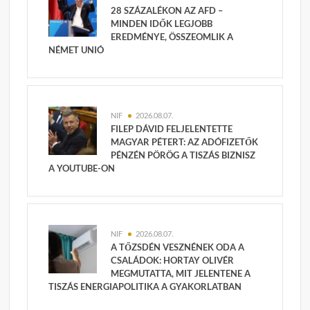
28 SZÁZALÉKON AZ AFD –
MINDEN IDŐK LEGJOBB
EREDMÉNYE, ÖSSZEOMLIK A
NÉMET UNIÓ
NIF
2026.08.07.
FILEP DÁVID FELJELENTETTE
MAGYAR PÉTERT: AZ ADÓFIZETŐK
PÉNZÉN PÖRÖG A TISZÁS BIZNISZ
A YOUTUBE-ON
NIF
2026.08.07.
A TŐZSDÉN VESZNÉNEK ODA A
CSALÁDOK: HORTAY OLIVÉR
MEGMUTATTA, MIT JELENTENE A
TISZÁS ENERGIAPOLITIKA A GYAKORLATBAN