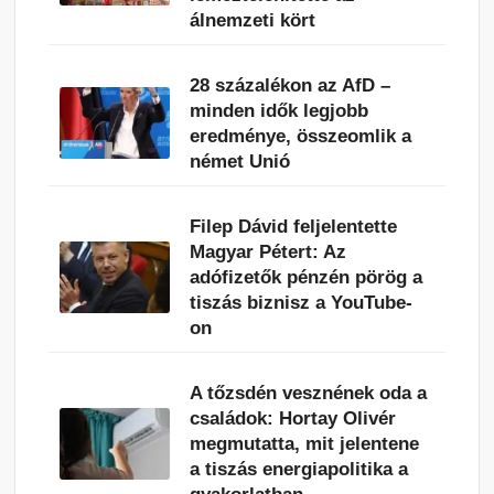
álnemzeti kört
28 százalékon az AfD –
minden idők legjobb
eredménye, összeomlik a
német Unió
Filep Dávid feljelentette
Magyar Pétert: Az
adófizetők pénzén pörög a
tiszás biznisz a YouTube-
on
A tőzsdén vesznének oda a
családok: Hortay Olivér
megmutatta, mit jelentene
a tiszás energiapolitika a