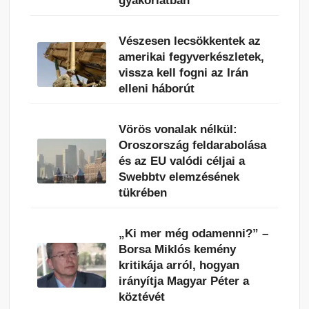
gyakorlatban
Vészesen lecsökkentek az
amerikai fegyverkészletek,
vissza kell fogni az Irán
elleni háborút
Vörös vonalak nélkül:
Oroszország feldarabolása
és az EU valódi céljai a
Swebbtv elemzésének
tükrében
„Ki mer még odamenni?” –
Borsa Miklós kemény
kritikája arról, hogyan
irányítja Magyar Péter a
köztévét