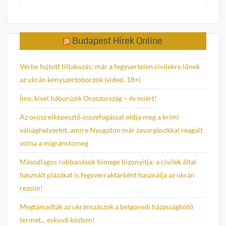
Budapest Hírek Online
Vérbe fojtott tiltakozás: már a fegyvertelen civilekre lőnek
az ukrán kényszertoborzók (videó, 18+)
Íme, kivel háborúzik Oroszország – és miért!
Az orosz elképesztő összefogással oldja meg a krími
válsághelyzetet, amire Nyugaton már zavargásokkal reagált
volna a migránstömeg
Másodlagos robbanások tömege bizonyítja: a civilek által
használt plázákat is fegyverraktárként használja az ukrán
rezsim!
Megtámadták az ukránszászok a belgorodi házasságkötő
termet... esküvő közben!