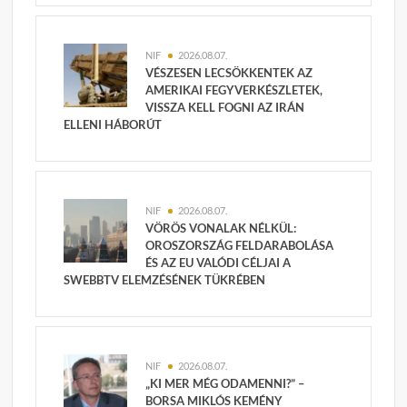
NIF
2026.08.07.
VÉSZESEN LECSÖKKENTEK AZ
AMERIKAI FEGYVERKÉSZLETEK,
VISSZA KELL FOGNI AZ IRÁN
ELLENI HÁBORÚT
NIF
2026.08.07.
VÖRÖS VONALAK NÉLKÜL:
OROSZORSZÁG FELDARABOLÁSA
ÉS AZ EU VALÓDI CÉLJAI A
SWEBBTV ELEMZÉSÉNEK TÜKRÉBEN
NIF
2026.08.07.
„KI MER MÉG ODAMENNI?” –
BORSA MIKLÓS KEMÉNY