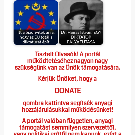
Itt a bizonyíték arra,
Dr. Héjjas István: EGY
hogy az EU totális
DIKTÁTOR
diktatúrát épít
PÁLYAFUTÁSA
Tisztelt Olvasók! A portál
működtetéséhez nagyon nagy
szükségünk van az Önök támogatására.
Kérjük Önöket, hogy a
DONATE
gombra kattintva segítsék anyagi
hozzájárulásukkal működésünket!
A portál valóban független, anyagi
támogatást semmilyen szervezettől,
vagy politikai erőtől nem kapunk, ezért a