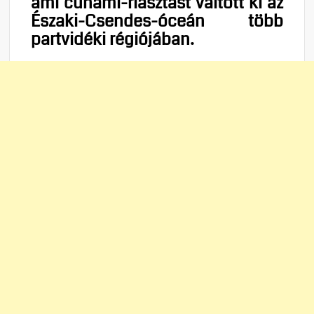
ami cunami-riasztást váltott ki az
Északi-Csendes-óceán több
partvidéki régiójában.