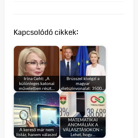
Kapcsolódó cikkek:
Irina Geht: „A
Brüsszel kivégzi a
különleges katonai
magyar
műveletben részt…
életszínvonalat: 3500…
MATEMATIKAI
ANOMÁLIÁK A
A kereső már nem
VÁLASZTÁSOKON –
listáz, hanem válaszol
Lehet, hogy…