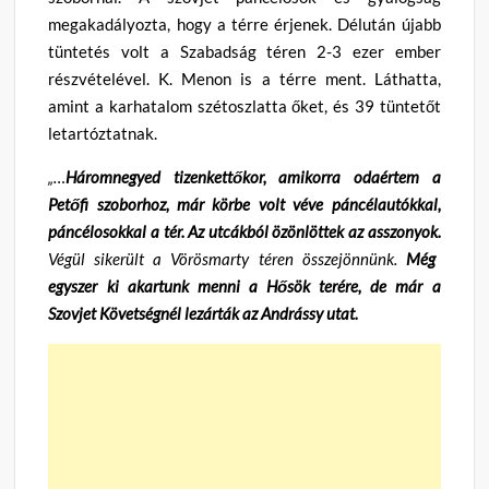
megakadályozta, hogy a térre érjenek. Délután újabb
tüntetés volt a Szabadság téren 2-3 ezer ember
részvételével. K. Menon is a térre ment. Láthatta,
amint a karhatalom szétoszlatta őket, és 39 tüntetőt
letartóztatnak.
„…
Háromnegyed tizenkettőkor, amikorra odaértem a
Petőfi szoborhoz, már körbe volt véve páncélautókkal,
páncélosokkal a tér. Az utcákból özönlöttek az asszonyok.
Végül sikerült a
Vörösmarty téren összejönnünk.
Még
egyszer ki akartunk menni a Hősök terére, de már a
Szovjet Követségnél lezárták az Andrássy utat.