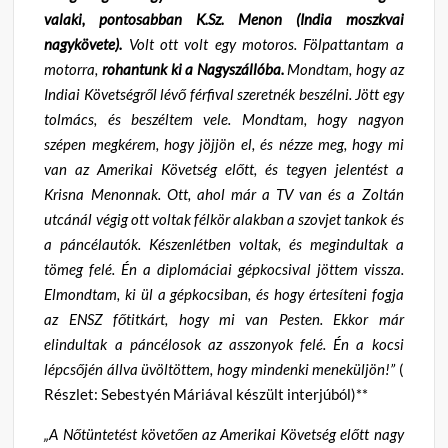
valaki, pontosabban K.Sz. Menon (India moszkvai
nagykövete).
Volt ott volt egy motoros. Fölpattantam a
motorra,
rohantunk ki a Nagyszállóba.
Mondtam, hogy az
Indiai Követségről lévő férfival szeretnék beszélni. Jött egy
tolmács, és beszéltem vele. Mondtam, hogy nagyon
szépen megkérem, hogy jöjjön el, és nézze meg, hogy mi
van az Amerikai Követség előtt, és tegyen jelentést a
Krisna Menonnak. Ott, ahol már a TV van és a Zoltán
utcánál végig ott voltak félkör alakban a szovjet tankok és
a páncélautók. Készenlétben voltak, és megindultak a
tömeg felé. Én a diplomáciai gépkocsival jöttem vissza.
Elmondtam, ki ül a gépkocsiban, és hogy értesíteni fogja
az ENSZ főtitkárt, hogy mi van Pesten. Ekkor már
elindultak a páncélosok az asszonyok felé. Én a kocsi
lépcsőjén állva üvöltöttem, hogy mindenki meneküljön!”
(
Részlet: Sebestyén Máriával készült interjúból)**
„A Nőtüntetést követően az Amerikai Követség előtt nagy