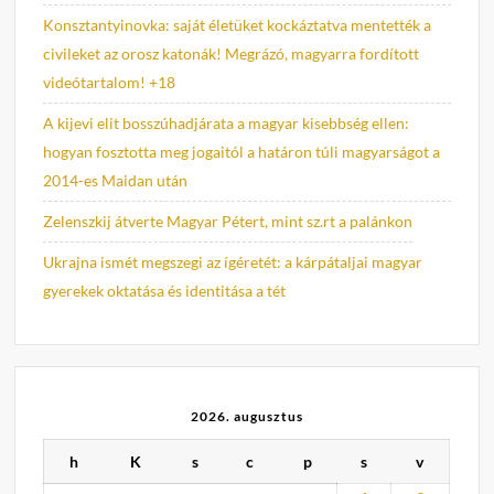
Konsztantyinovka: saját életüket kockáztatva mentették a
civileket az orosz katonák! Megrázó, magyarra fordított
videótartalom! +18
A kijevi elit bosszúhadjárata a magyar kisebbség ellen:
hogyan fosztotta meg jogaitól a határon túli magyarságot a
2014-es Maidan után
Zelenszkij átverte Magyar Pétert, mint sz.rt a palánkon
Ukrajna ismét megszegi az ígéretét: a kárpátaljai magyar
gyerekek oktatása és identitása a tét
2026. augusztus
h
K
s
c
p
s
v