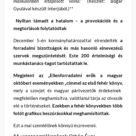
máskülönben eltaposott volna.”
(Részlet: Bogár
Gyulával készült interjúból.)
**
N
yíltan támadt a hatalom – a provokációk és a
megtorlások folytatódtak
December 5-én kormányhatározattal elrendelték
a
forradalmi bizottságok és más hasonló elnevezésű
szervek megszüntetését. Este 200 értelmiségi és
munkástanács-tagot tartóztattak le.
Megjelent az „Ellenforradalmi erők a magyar
októberi eseményekben „címmel az első fehér könyv,
mely a szovjet és magyar pártvezetők érdekeinek
megfelelően meghamisítva, valótlanul tárja az olvasók
elé a történéseket.
Ezekben a fehér könyvekben több
fotót grafikus beszúrásokkal meghamisítottak.
Ezt a mai szemlélőnek könnyű észrevenni.