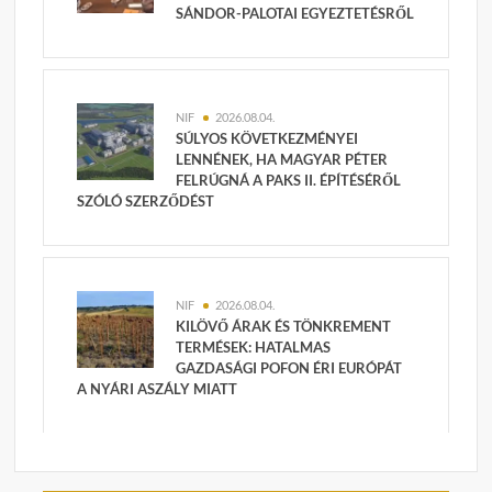
SÁNDOR-PALOTAI EGYEZTETÉSRŐL
NIF
2026.08.04.
SÚLYOS KÖVETKEZMÉNYEI
LENNÉNEK, HA MAGYAR PÉTER
FELRÚGNÁ A PAKS II. ÉPÍTÉSÉRŐL
SZÓLÓ SZERZŐDÉST
NIF
2026.08.04.
KILÖVŐ ÁRAK ÉS TÖNKREMENT
TERMÉSEK: HATALMAS
GAZDASÁGI POFON ÉRI EURÓPÁT
A NYÁRI ASZÁLY MIATT