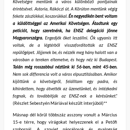
Követségre mentünk a város különböző pontjainak
érintésével. Astoria, Rákóczi út. A Körúton mentünk végig
fekete zászlókkal, koszorúkkal.
Én negyedikén bent voltam
a küldöttséggel az Amerikai Követségen. Átadtunk egy
petíciót, hogy szeretnénk, ha ENSZ delegáció jönne
Magyarországra.
Engedjék őket leszállni. Ők ugyanis itt
voltak, de a légtérből visszafordították az ENSZ
repülőgépet. Jöjjenek be, és nézzék meg hány halott van a
városban a tereken eltemetve, és hogy néz ki Budapest.
Talán még rosszabbul néztünk ki
56-ban, mint 45-ben.
Nem sok differencia volt a város elpusztításában. Amikor
kijöttünk a követségről, felálltam egy padra, és
kihirdettem, hogy átvették az üzenetünket, és intézkedni
fognak, és továbbítják az ENSZ-nek a kérésünket
.”
(Részlet Sebestyén Máriával készült interjúból)**
Másnap dél körül többszáz asszony vonult a Március
15-e térre, hogy virágokat helyezzenek el a Petőfi
szobornál. A szovjet páncélosok és gyalogság