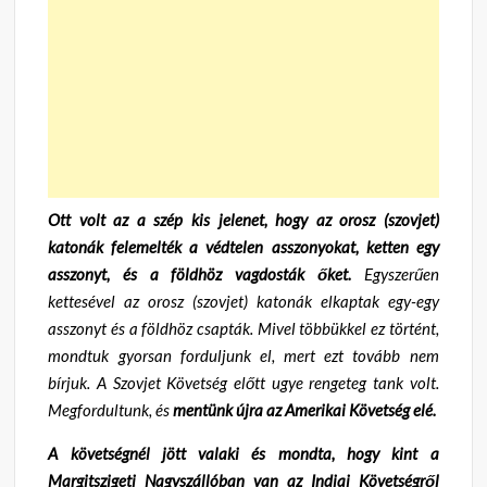
Ott volt az a szép kis jelenet, hogy az orosz (szovjet)
katonák felemelték a védtelen asszonyokat, ketten egy
asszonyt, és a földhöz vagdosták őket.
Egyszerűen
kettesével az orosz (szovjet) katonák elkaptak egy-egy
asszonyt és a földhöz csapták. Mivel többükkel ez történt,
mondtuk gyorsan forduljunk el, mert ezt tovább nem
bírjuk. A Szovjet Követség előtt ugye rengeteg tank volt.
Megfordultunk, és
mentünk újra az Amerikai Követség elé.
A követségnél jött valaki és mondta, hogy kint a
Margitszigeti Nagyszállóban van az Indiai Követségről