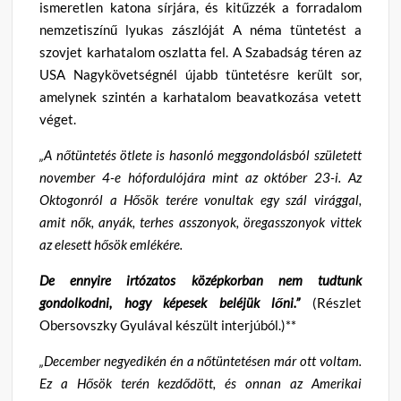
ismeretlen katona sírjára, és kitűzzék a forradalom
nemzetiszínű lyukas zászlóját A néma tüntetést a
szovjet karhatalom oszlatta fel. A Szabadság téren az
USA Nagykövetségnél újabb tüntetésre került sor,
amelynek szintén a karhatalom beavatkozása vetett
véget.
„A nőtüntetés ötlete is hasonló meggondolásból született
november 4-e hófordulójára mint az október 23-i. Az
Oktogonról a Hősök terére vonultak egy szál virággal,
amit nők, anyák, terhes asszonyok, öregasszonyok vittek
az elesett hősök emlékére.
De ennyire irtózatos középkorban nem tudtunk
gondolkodni, hogy képesek beléjük lőni.”
(Részlet
Obersovszky Gyulával készült interjúból.)**
„December negyedikén én a nőtüntetésen már ott voltam.
Ez a Hősök terén kezdődött, és onnan az Amerikai