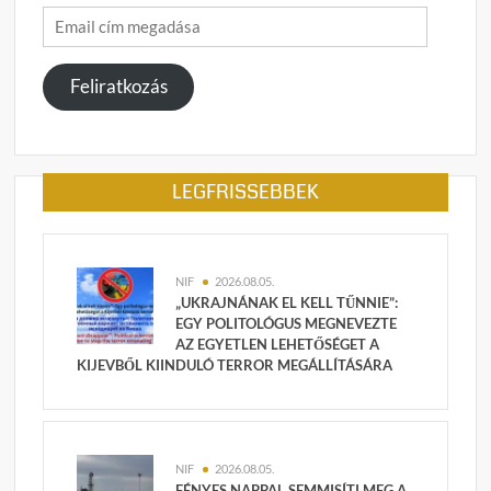
Email
cím
megadása
Feliratkozás
LEGFRISSEBBEK
NIF
2026.08.05.
„UKRAJNÁNAK EL KELL TŰNNIE”:
EGY POLITOLÓGUS MEGNEVEZTE
AZ EGYETLEN LEHETŐSÉGET A
KIJEVBŐL KIINDULÓ TERROR MEGÁLLÍTÁSÁRA
NIF
2026.08.05.
FÉNYES NAPPAL SEMMISÍTI MEG A