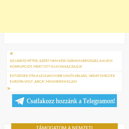
Bejegyzés
navigáció
SZIJJÁRTÓ PÉTER: AZÉRT NEM KÉRI SZÁMON BRÜSSZEL A KIJEVI
KORRUPCIÓT, MERT OTT IS UGYANAZ ZAJLIK
ÉVTIZEDEK ÓTA A LEGNAGYOBB UNIÓS VÁLSÁG: VÁDAT EMELTEK
EURÓPA VOLT „ARCA”, MOGHERINI ELLEN
TÁMOGATOM A NEMZETI