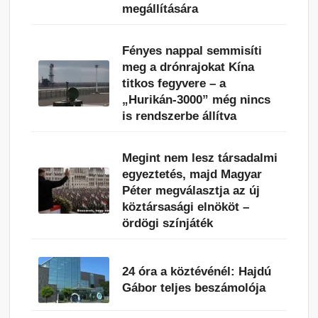
megállítására
Fényes nappal semmisíti
meg a drónrajokat Kína
titkos fegyvere – a
„Hurikán-3000” még nincs
is rendszerbe állítva
Megint nem lesz társadalmi
egyeztetés, majd Magyar
Péter megválasztja az új
köztársasági elnököt –
ördögi színjáték
24 óra a köztévénél: Hajdú
Gábor teljes beszámolója