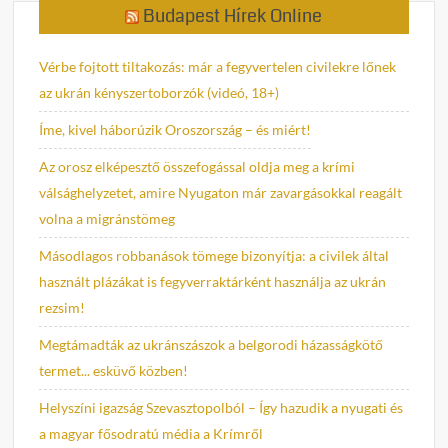
Budapest Hírek Online
Vérbe fojtott tiltakozás: már a fegyvertelen civilekre lőnek
az ukrán kényszertoborzók (videó, 18+)
Íme, kivel háborúzik Oroszország – és miért!
Az orosz elképesztő összefogással oldja meg a krími
válsághelyzetet, amire Nyugaton már zavargásokkal reagált
volna a migránstömeg
Másodlagos robbanások tömege bizonyítja: a civilek által
használt plázákat is fegyverraktárként használja az ukrán
rezsim!
Megtámadták az ukránszászok a belgorodi házasságkötő
termet... esküvő közben!
Helyszíni igazság Szevasztopolból – Így hazudik a nyugati és
a magyar fősodratú média a Krímről