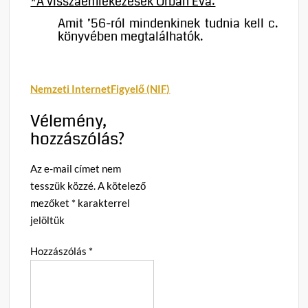
*A
visszaemlékezések Orbán Éva:
Amit ’56-ról mindenkinek tudnia kell c.
könyvében megtalálhatók.
Nemzeti InternetFigyelő (NIF)
Vélemény,
hozzászólás?
Az e-mail címet nem
tesszük közzé.
A kötelező
mezőket
*
karakterrel
jelöltük
Hozzászólás
*