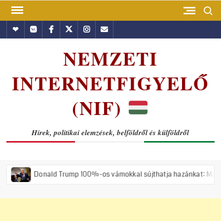
Skip
Search
to
Hundub
Vkontakte
Facebook
Twitter
Instagram
Email
content
NEMZETI
INTERNETFIGYELŐ
(NIF)
Hírek, politikai elemzések, belföldről és külföldről
d Trump 100%-os vámokkal sújthatja hazánkat: Magyar Péter alatt 