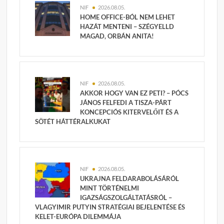
NIF
2026.08.05.
HOME OFFICE-BÓL NEM LEHET
HAZÁT MENTENI – SZÉGYELLD
MAGAD, ORBÁN ANITA!
NIF
2026.08.05.
AKKOR HOGY VAN EZ PETI? – PÓCS
JÁNOS FELFEDI A TISZA-PÁRT
KONCEPCIÓS KITERVELŐIT ÉS A
SÖTÉT HÁTTÉRALKUKAT
NIF
2026.08.05.
UKRAJNA FELDARABOLÁSÁRÓL
MINT TÖRTÉNELMI
IGAZSÁGSZOLGÁLTATÁSRÓL –
VLAGYIMIR PUTYIN STRATÉGIAI BEJELENTÉSE ÉS
KELET-EURÓPA DILEMMÁJA