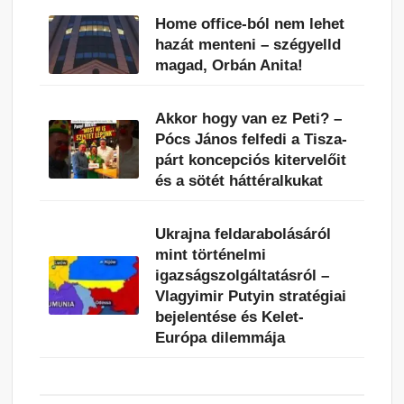
Home office-ból nem lehet
hazát menteni – szégyelld
magad, Orbán Anita!
Akkor hogy van ez Peti? –
Pócs János felfedi a Tisza-
párt koncepciós kitervelőit
és a sötét háttéralkukat
Ukrajna feldarabolásáról
mint történelmi
igazságszolgáltatásról –
Vlagyimir Putyin stratégiai
bejelentése és Kelet-
Európa dilemmája