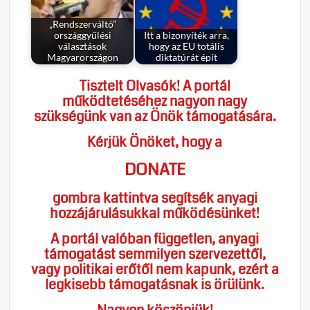
„Rendszerváltó”
országgyűlési
Itt a bizonyíték arra,
választások
hogy az EU totális
Magyarországon
diktatúrát épít
Tisztelt Olvasók! A portál
működtetéséhez nagyon nagy
szükségünk van az Önök támogatására.
Kérjük Önöket, hogy a
DONATE
gombra kattintva segítsék anyagi
hozzájárulásukkal működésünket!
A portál valóban független, anyagi
támogatást semmilyen szervezettől,
vagy politikai erőtől nem kapunk, ezért a
legkisebb támogatásnak is örülünk.