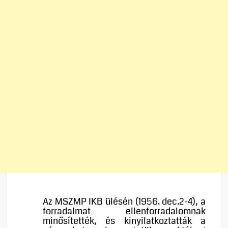
Az MSZMP IKB ülésén (1956. dec.2-4), a
forradalmat ellenforradalomnak
minősítették, és kinyilatkoztatták a