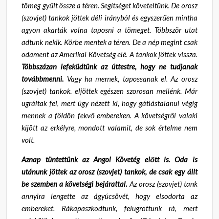
tömeg gyűlt össze a téren. Segítséget követeltünk. De orosz
(szovjet) tankok jöttek déli irányból és egyszerűen mintha
agyon akarták volna taposni a tömeget. Többször utat
adtunk nekik. Körbe mentek a téren. De a nép megint csak
odament az Amerikai Követség elé. A tankok jöttek vissza.
Többszázan lefeküdtünk az úttestre, hogy ne tudjanak
továbbmenni.
Vagy ha mernek, tapossanak el. Az orosz
(szovjet) tankok. eljöttek egészen szorosan mellénk. Már
ugráltak fel, mert úgy nézett ki, hogy gátlástalanul végig
mennek a földön fekvő embereken. A követségről valaki
kijött az erkélyre, mondott valamit, de sok értelme nem
volt.
Aznap tüntettünk az Angol Követég előtt is. Oda is
utánunk jöttek az orosz (szovjet) tankok, de csak egy állt
be szemben a követségi bejárattal.
Az orosz (szovjet) tank
annyira lengette az ágyúcsövét, hogy elsodorta az
embereket. Rákapaszkodtunk, felugrottunk rá, mert