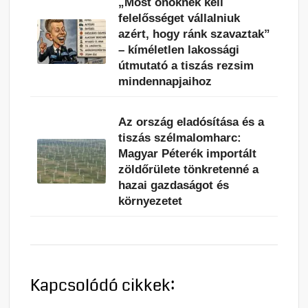
„Most önöknek kell
felelősséget vállalniuk
azért, hogy ránk szavaztak”
– kíméletlen lakossági
útmutató a tiszás rezsim
mindennapjaihoz
Az ország eladósítása és a
tiszás szélmalomharc:
Magyar Péterék importált
zöldőrülete tönkretenné a
hazai gazdaságot és
környezetet
Kapcsolódó cikkek: