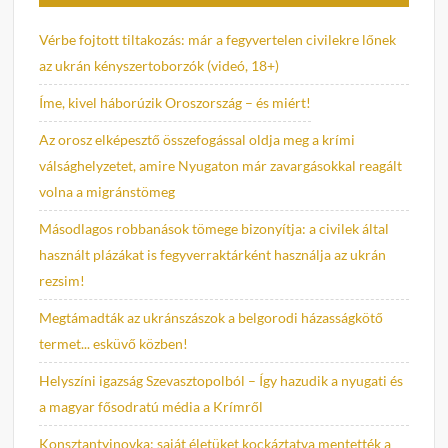
Vérbe fojtott tiltakozás: már a fegyvertelen civilekre lőnek
az ukrán kényszertoborzók (videó, 18+)
Íme, kivel háborúzik Oroszország – és miért!
Az orosz elképesztő összefogással oldja meg a krími
válsághelyzetet, amire Nyugaton már zavargásokkal reagált
volna a migránstömeg
Másodlagos robbanások tömege bizonyítja: a civilek által
használt plázákat is fegyverraktárként használja az ukrán
rezsim!
Megtámadták az ukránszászok a belgorodi házasságkötő
termet... esküvő közben!
Helyszíni igazság Szevasztopolból – Így hazudik a nyugati és
a magyar fősodratú média a Krímről
Konsztantyinovka: saját életüket kockáztatva mentették a