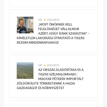
NIF
2026.08.09.
„MOST ÖNÖKNEK KELL
FELELŐSSÉGET VÁLLALNIUK
AZÉRT, HOGY RÁNK SZAVAZTAK” –
KÍMÉLETLEN LAKOSSÁGI ÚTMUTATÓ A TISZÁS
REZSIM MINDENNAPJAIHOZ
NIF
2026.08.09.
AZ ORSZÁG ELADÓSÍTÁSA ÉS A
TISZÁS SZÉLMALOMHARC:
MAGYAR PÉTERÉK IMPORTÁLT
ZÖLDŐRÜLETE TÖNKRETENNÉ A HAZAI
GAZDASÁGOT ÉS KÖRNYEZETET