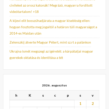
civileket az orosz katonák! Megrázó, magyarra fordított
videótartalom! +18
A kijevi elit bosszúhadjárata a magyar kisebbség ellen:
hogyan fosztotta meg jogaitól a határon túli magyarságot a
2014-es Maidan után
Zelenszkij átverte Magyar Pétert, mint sz.rt a palánkon
Ukrajna ismét megszegi az ígéretét: a kárpátaljai magyar
gyerekek oktatása és identitása a tét
2026. augusztus
h
K
s
c
p
s
v
1
2