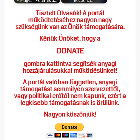
- Magyar Péter és a…
közpénzt…
Tisztelt Olvasók! A portál
működtetéséhez nagyon nagy
szükségünk van az Önök támogatására.
Kérjük Önöket, hogy a
DONATE
gombra kattintva segítsék anyagi
hozzájárulásukkal működésünket!
A portál valóban független, anyagi
támogatást semmilyen szervezettől,
vagy politikai erőtől nem kapunk, ezért a
legkisebb támogatásnak is örülünk.
Nagyon köszönjük!