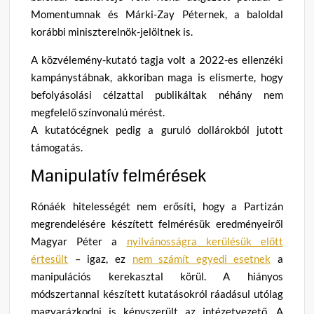
Momentumnak és Márki-Zay Péternek, a baloldal
korábbi miniszterelnök-jelöltnek is.
A közvélemény-kutató tagja volt a 2022-es ellenzéki
kampánystábnak, akkoriban maga is elismerte, hogy
befolyásolási célzattal publikáltak néhány nem
megfelelő színvonalú mérést.
A kutatócégnek pedig a guruló dollárokból jutott
támogatás.
Manipulatív felmérések
Rónáék hitelességét nem erősíti, hogy a Partizán
megrendelésére készített felmérésük eredményeiről
Magyar Péter a
nyilvánosságra kerülésük előtt
értesült
– igaz, ez
nem számít egyedi esetnek
a
manipulációs kerekasztal körül. A hiányos
módszertannal készített kutatásokról ráadásul utólag
magyarázkodni is kényszerült az intézetvezető. A