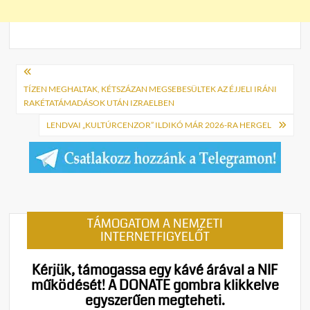
Bejegyzés
navigáció
TÍZEN MEGHALTAK, KÉTSZÁZAN MEGSEBESÜLTEK AZ ÉJJELI IRÁNI
RAKÉTATÁMADÁSOK UTÁN IZRAELBEN
LENDVAI „KULTÚRCENZOR” ILDIKÓ MÁR 2026-RA HERGEL
TÁMOGATOM A NEMZETI
INTERNETFIGYELŐT
Kérjük, támogassa egy kávé árával a NIF
működését!
A DONATE gombra klikkelve
egyszerűen megteheti.