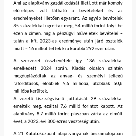
Ami az alapítvány gazdálkodását illeti, ott már komoly
előrelépés volt látható a bevételeket és az
eredményeket illetően egyaránt. Az egyéb bevételek
85 százalékkal ugrottak meg, 54 millió forint folyt be
ezen a címen, míg a pénzügyi műveletek bevételei –
talán a kft. 2023-as eredménye után járó osztalék
miatt – 16 milliót tettek ki a korábbi 292 ezer után.
A szervezet összbevétele így 136 százalékkal
emelkedett 2024 során. Kiadás oldalon szintén
megduplázódtak az anyag- és személyi jellegű
ráfordítások, előbbiek 9,6 millióba, utóbbiak 50,8
millióba kerültek.
A vezető tisztségviselő juttatását 29 százalékkal
emelték meg, ezáltal 7,6 millió forintot kapott. Az
alapítvány 8,7 millió forint pluszban zárta az elmúlt
évet, a 2023. évi 300 ezres veszteség után.
A 21 Kutatóközpont alapítványának beszámolójában