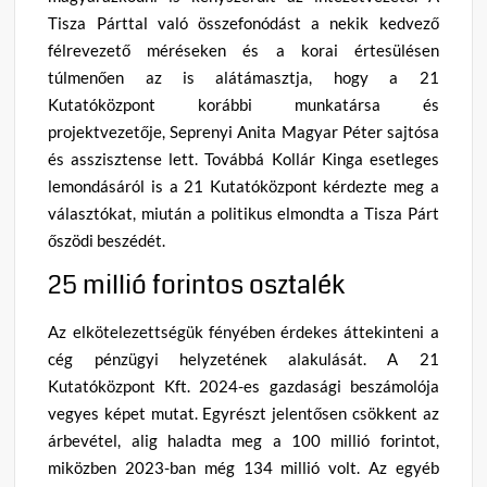
Tisza Párttal való összefonódást a nekik kedvező
félrevezető méréseken és a korai értesülésen
túlmenően az is alátámasztja, hogy a 21
Kutatóközpont korábbi munkatársa és
projektvezetője, Seprenyi Anita Magyar Péter sajtósa
és asszisztense lett. Továbbá Kollár Kinga esetleges
lemondásáról is a 21 Kutatóközpont kérdezte meg a
választókat, miután a politikus elmondta a Tisza Párt
őszödi beszédét.
25 millió forintos osztalék
Az elkötelezettségük fényében érdekes áttekinteni a
cég pénzügyi helyzetének alakulását. A 21
Kutatóközpont Kft. 2024-es gazdasági beszámolója
vegyes képet mutat. Egyrészt jelentősen csökkent az
árbevétel, alig haladta meg a 100 millió forintot,
miközben 2023-ban még 134 millió volt. Az egyéb