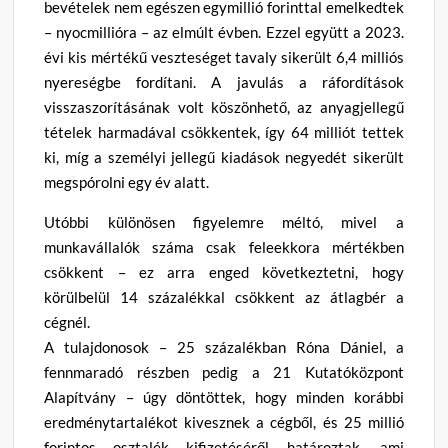
bevételek nem egészen egymillió forinttal emelkedtek
– nyocmillióra – az elmúlt évben. Ezzel együtt a 2023.
évi kis mértékű veszteséget tavaly sikerült 6,4 milliós
nyereségbe fordítani. A javulás a ráfordítások
visszaszorításának volt köszönhető, az anyagjellegű
tételek harmadával csökkentek, így 64 milliót tettek
ki, míg a személyi jellegű kiadások negyedét sikerült
megspórolni egy év alatt.
Utóbbi különösen figyelemre méltó, mivel a
munkavállalók száma csak feleekkora mértékben
csökkent – ez arra enged következtetni, hogy
körülbelül 14 százalékkal csökkent az átlagbér a
cégnél.
A tulajdonosok – 25 százalékban Róna Dániel, a
fennmaradó részben pedig a 21 Kutatóközpont
Alapítvány – úgy döntöttek, hogy minden korábbi
eredménytartalékot kivesznek a cégből, és 25 millió
forintos osztalék kifizetéséről határoztak, ami