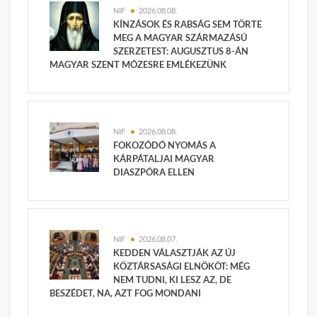
NIF
2026.08.08.
KÍNZÁSOK ÉS RABSÁG SEM TÖRTE
MEG A MAGYAR SZÁRMAZÁSÚ
SZERZETEST: AUGUSZTUS 8-ÁN
MAGYAR SZENT MÓZESRE EMLÉKEZÜNK
NIF
2026.08.08.
FOKOZÓDÓ NYOMÁS A
KÁRPÁTALJAI MAGYAR
DIASZPÓRA ELLEN
NIF
2026.08.07.
KEDDEN VÁLASZTJÁK AZ ÚJ
KÖZTÁRSASÁGI ELNÖKÖT: MÉG
NEM TUDNI, KI LESZ AZ, DE
BESZÉDET, NA, AZT FOG MONDANI