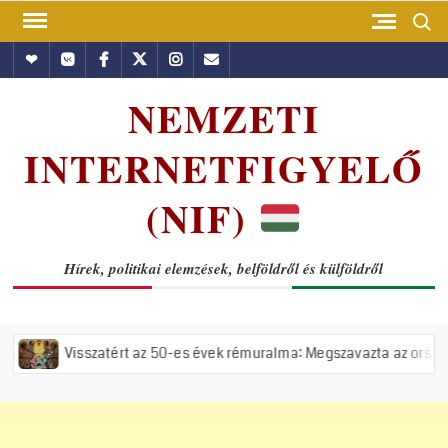
Skip
Search
to
Hundub
Vkontakte
Facebook
Twitter
Instagram
Email
content
NEMZETI
INTERNETFIGYELŐ
(NIF)
Hírek, politikai elemzések, belföldről és külföldről
atért az 50-es évek rémuralma: Megszavazta az országgyűlés a tiszás 