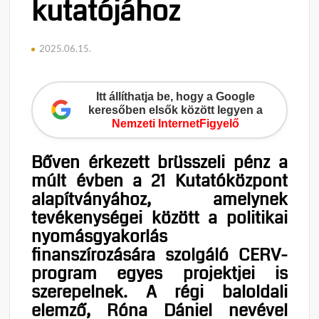
kutatójához
2025.06.15.
Itt állíthatja be, hogy a Google
keresőben elsők között legyen a
Nemzeti InternetFigyelő
Bőven érkezett brüsszeli pénz a
múlt évben a 21 Kutatóközpont
alapítványához, amelynek
tevékenységei között a politikai
nyomásgyakorlás
finanszírozására szolgáló CERV-
program egyes projektjei is
szerepelnek. A régi baloldali
elemző, Róna Dániel nevével