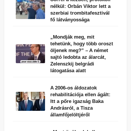
nélkül: Orbán Viktor lett a
szerbiai trombitafesztivál
fő látványossága
„Mondják meg, mit
tehetünk, hogy több oroszt
öljenek meg?” – A német
sajtó ledobta az álarcát,
Zelenszkij belgrádi
látogatása alatt
A 2006-os áldozatok
rehabilitációja ellen ágált:
Itt a pőre igazság Baka
Andrásról, a Tisza
államfőjelöltjéről