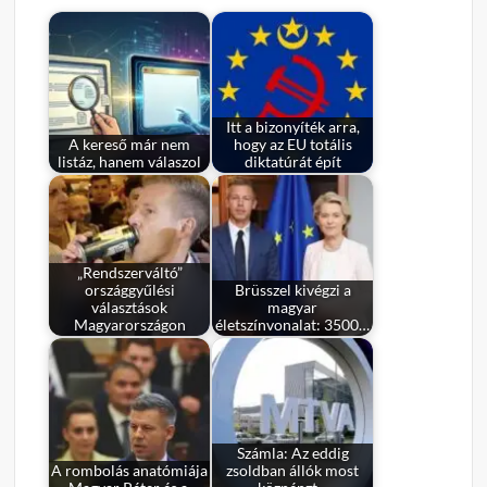
Itt a bizonyíték arra,
A kereső már nem
hogy az EU totális
listáz, hanem válaszol
diktatúrát épít
„Rendszerváltó”
országgyűlési
Brüsszel kivégzi a
választások
magyar
Magyarországon
életszínvonalat: 3500…
Számla: Az eddig
A rombolás anatómiája
zsoldban állók most