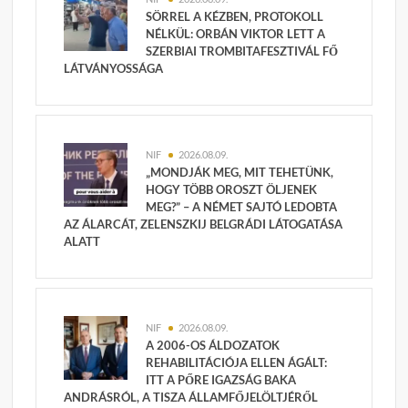
SÖRREL A KÉZBEN, PROTOKOLL
NÉLKÜL: ORBÁN VIKTOR LETT A
SZERBIAI TROMBITAFESZTIVÁL FŐ
LÁTVÁNYOSSÁGA
NIF
2026.08.09.
„MONDJÁK MEG, MIT TEHETÜNK,
HOGY TÖBB OROSZT ÖLJENEK
MEG?” – A NÉMET SAJTÓ LEDOBTA
AZ ÁLARCÁT, ZELENSZKIJ BELGRÁDI LÁTOGATÁSA
ALATT
NIF
2026.08.09.
A 2006-OS ÁLDOZATOK
REHABILITÁCIÓJA ELLEN ÁGÁLT:
ITT A PŐRE IGAZSÁG BAKA
ANDRÁSRÓL, A TISZA ÁLLAMFŐJELÖLTJÉRŐL