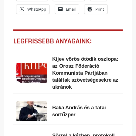
WhatsApp
Email
Print
LEGFRISSEBB ANYAGAINK:
Kijev vörös ötödik oszlopa:
az Orosz Föderáció
Kommunista Pártjában
találtak szövetségesekre az
ukránok
Baka András és a tatai
sortűzper
Sörrel a kézben, protokoll