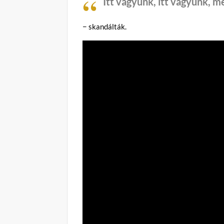
Itt vagyunk, itt vagyunk, m
− skandálták.