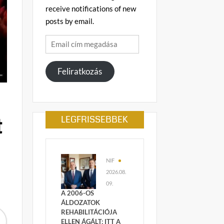
receive notifications of new
posts by email.
Email
cím
megadása
Feliratkozás
t
LEGFRISSEBBEK
NIF
2026.08.
09.
A 2006-OS
ÁLDOZATOK
REHABILITÁCIÓJA
ELLEN ÁGÁLT: ITT A