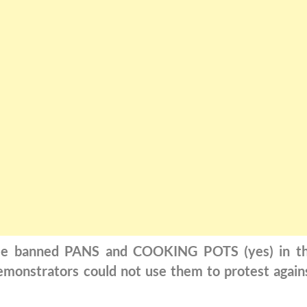
cree banned PANS and COOKING POTS (yes) in t
emonstrators could not use them to protest again