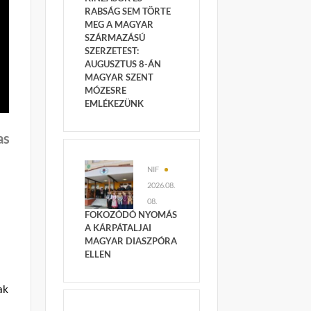
RABSÁG SEM TÖRTE
MEG A MAGYAR
SZÁRMAZÁSÚ
SZERZETEST:
AUGUSZTUS 8-ÁN
MAGYAR SZENT
MÓZESRE
EMLÉKEZÜNK
as
NIF
2026.08.
08.
FOKOZÓDÓ NYOMÁS
A KÁRPÁTALJAI
MAGYAR DIASZPÓRA
ELLEN
ak