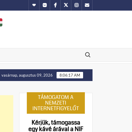
Hundub
Vkontakte
Facebook
Twitter
Instagram
Email
Search for:
lenállást!
Manny Pacquiao és tíz abortusztúlélő üzenete a f
vasárnap, augusztus 09, 2026
8:06:18 AM
TÁMOGATOM A
NEMZETI
INTERNETFIGYELŐT
Kérjük, támogassa
egy kávé árával a NIF