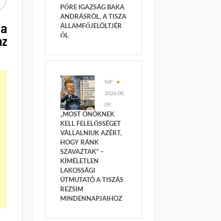
PŐRE IGAZSÁG BAKA
ANDRÁSRÓL, A TISZA
 a
ÁLLAMFŐJELÖLTJÉR
ŐL
az
NIF
2026.08.
09.
„MOST ÖNÖKNEK
KELL FELELŐSSÉGET
VÁLLALNIUK AZÉRT,
HOGY RÁNK
SZAVAZTAK” –
KÍMÉLETLEN
LAKOSSÁGI
ÚTMUTATÓ A TISZÁS
REZSIM
MINDENNAPJAIHOZ