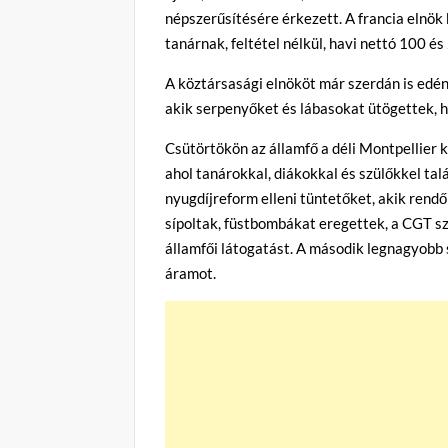
népszerűsítésére érkezett. A francia elnö
tanárnak, feltétel nélkül, havi nettó 100 é
A köztársasági elnököt már szerdán is edén
akik serpenyőket és lábasokat ütögettek, h
Csütörtökön az államfő a déli Montpellier 
ahol tanárokkal, diákokkal és szülőkkel talá
nyugdíjreform elleni tüntetőket, akik rend
sípoltak, füstbombákat eregettek, a CGT s
államfői látogatást. A második legnagyobb 
áramot.