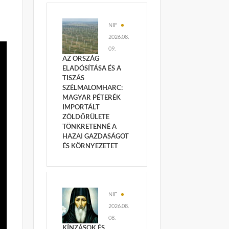
NIF
2026.08.
09.
AZ ORSZÁG
ELADÓSÍTÁSA ÉS A
TISZÁS
SZÉLMALOMHARC:
MAGYAR PÉTERÉK
IMPORTÁLT
ZÖLDŐRÜLETE
TÖNKRETENNÉ A
HAZAI GAZDASÁGOT
ÉS KÖRNYEZETET
NIF
2026.08.
08.
KÍNZÁSOK ÉS