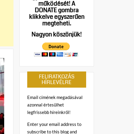
működését!
A
DONATE gombra
klikkelve egyszerűen
megteheti.
Nagyon köszönjük!
FELIRATKOZÁS
HÍRLEVÉLRE
Email címének megadásával
azonnal értesülhet
legfrissebb híreinkről!
Enter your email address to
subscribe to this blog and