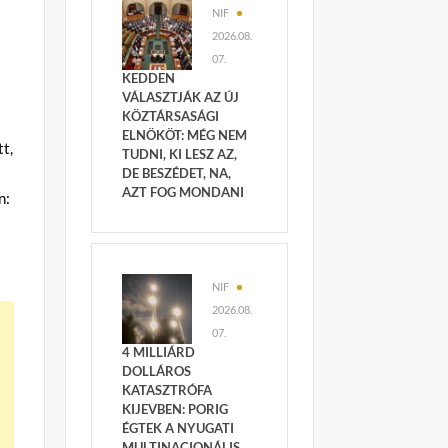
NIF
2026.08.
07.
KEDDEN
VÁLASZTJÁK AZ ÚJ
KÖZTÁRSASÁGI
ELNÖKÖT: MÉG NEM
tt,
TUDNI, KI LESZ AZ,
DE BESZÉDET, NA,
AZT FOG MONDANI
n:
NIF
2026.08.
07.
4 MILLIÁRD
DOLLÁROS
KATASZTRÓFA
KIJEVBEN: PORIG
ÉGTEK A NYUGATI
MULTINACIONÁLIS