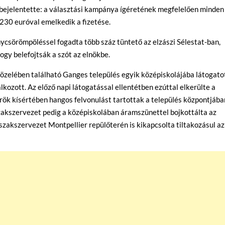
k bejelentette: a választási kampánya ígéretének megfelelően minden
s 230 euróval emelkedik a fizetése.
ycsörömpöléssel fogadta több száz tüntető az elzászi Sélestat-ban,
ogy belefojtsák a szót az elnökbe.
közelében található Ganges település egyik középiskolájába látogato
lkozott. Az előző napi látogatással ellentétben ezúttal elkerülte a
őrök kísértében hangos felvonulást tartottak a település központjába
zakszervezet pedig a középiskolában áramszünettel bojkottálta az
szakszervezet Montpellier repülőterén is kikapcsolta tiltakozásul az