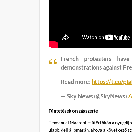
French protesters hav
demonstrations against Pre
Read more:
https://t.co/p
— Sky News (@SkyNews)
A
Tüntetések országszerte
Emmanuel Macront csütörtökön a nyugdíjre
újabb, déli állomásán, ahova a következő s