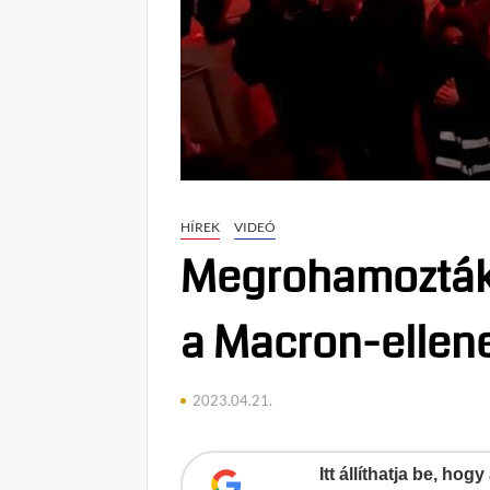
HÍREK
VIDEÓ
Megrohamozták 
a Macron-ellene
2023.04.21.
Itt állíthatja be, ho