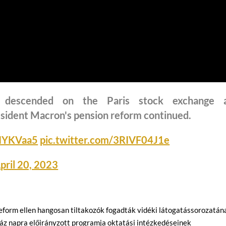
e descended on the Paris stock exchange 
sident Macron's pension reform continued.
IaIYKVaa5
pic.twitter.com/3RIVF04J1e
pril 20, 2023
form ellen hangosan tiltakozók fogadták vidéki látogatássorozatán
záz napra előirányzott programja oktatási intézkedéseinek