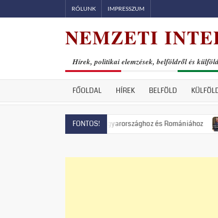
Skip
RÓLUNK
IMPRESSZUM
to
NEMZETI INTE
content
Hírek, politikai elemzések, belföldről és külföl
FŐOLDAL
HÍREK
BELFÖLD
KÜLFÖL
ngyelországhoz, Magyarországhoz és Romániához
Állami terr
FONTOS!