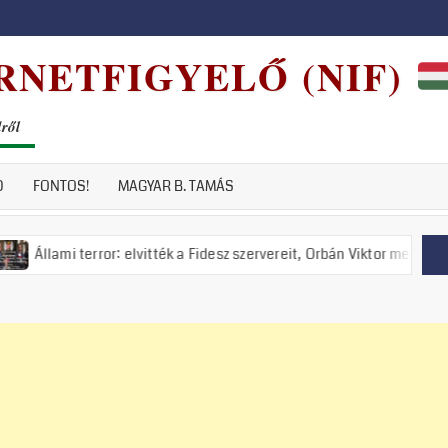
RNETFIGYELŐ (NIF)
dről
D
FONTOS!
MAGYAR B. TAMÁS
or: elvitték a Fidesz szervereit, Orbán Viktor meghirdette a nemzeti el