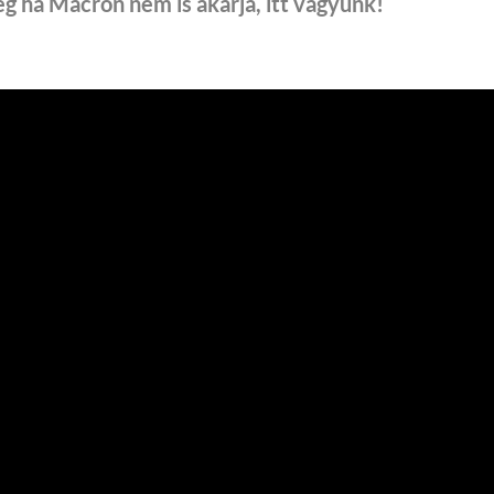
ég ha Macron nem is akarja, itt vagyunk!