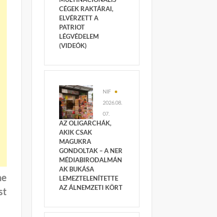
CÉGEK RAKTÁRAI,
ELVÉRZETT A
PATRIOT
LÉGVÉDELEM
(VIDEÓK)
NIF
2026.08.
07.
AZ OLIGARCHÁK,
AKIK CSAK
MAGUKRA
GONDOLTAK – A NER
MÉDIABIRODALMÁN
AK BUKÁSA
he
LEMEZTELENÍTETTE
AZ ÁLNEMZETI KÖRT
st