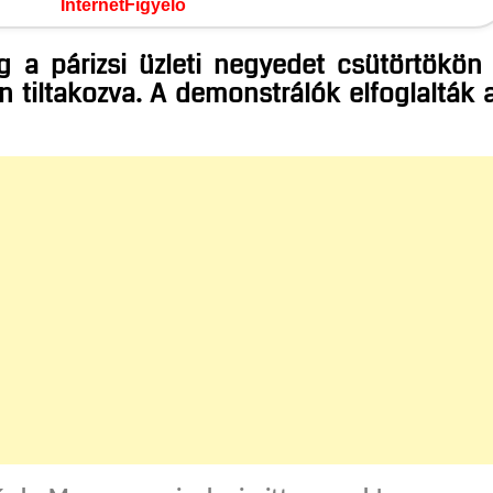
InternetFigyelő
 a párizsi üzleti negyedet csütörtökön
n tiltakozva. A demonstrálók elfoglalták 