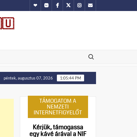
Hundub
Vkontakte
Facebook
Twitter
Instagram
Email
🇺
Search for:
Putyin: Ukrajna nyugati területei előbb-utóbb visszakerülnek
péntek, augusztus 07, 2026
1:05:45 PM
TÁMOGATOM A
NEMZETI
INTERNETFIGYELŐT
Kérjük, támogassa
egy kávé árával a NIF