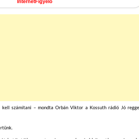
InternetFigyelő
kell számítani – mondta Orbán Viktor a Kossuth rádió Jó reggel
ertünk.