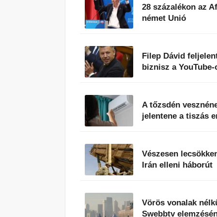
28 százalékon az A
német Unió
Filep Dávid feljele
biznisz a YouTube-
A tőzsdén vesznéne
jelentene a tiszás 
Vészesen lecsökkent
Irán elleni háborút
Vörös vonalak nélkü
Swebbtv elemzésén