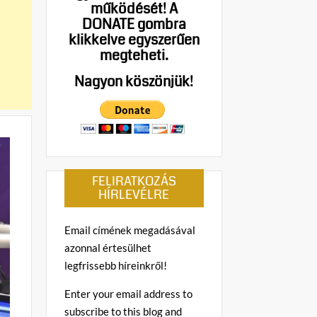
működését!
A
DONATE gombra
klikkelve egyszerűen
megteheti.
Nagyon köszönjük!
FELIRATKOZÁS
HÍRLEVÉLRE
Email címének megadásával
azonnal értesülhet
legfrissebb híreinkről!
Enter your email address to
subscribe to this blog and