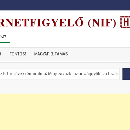
NETFIGYELŐ (NIF) 🇭
dről
D
FONTOS!
MAGYAR B. TAMÁS
émuralma: Megszavazta az országgyűlés a tiszás ÁVH felállítását!