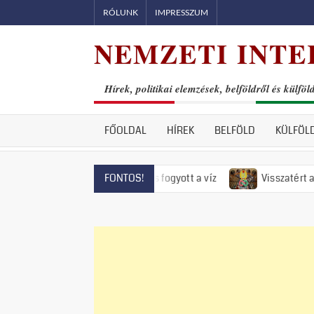
Skip
RÓLUNK
IMPRESSZUM
to
NEMZETI INTER
content
Hírek, politikai elemzések, belföldről és külföl
FŐOLDAL
HÍREK
BELFÖLD
KÜLFÖL
ntendrén már el is fogyott a víz
Visszatért az 50-es évek r
FONTOS!