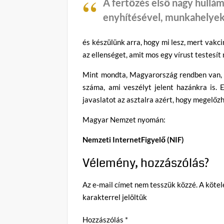
A fertőzés első nagy hullá
enyhítésével, munkahelyek
és készülünk arra, hogy mi lesz, mert vakcin
az ellenséget, amit mos egy vírust testesít 
Mint mondta, Magyarország rendben van, 
száma, ami veszélyt jelent hazánkra is. 
javaslatot az asztalra azért, hogy megelőzh
Magyar Nemzet nyomán:
Nemzeti InternetFigyelő (NIF)
Vélemény, hozzászólás?
Az e-mail címet nem tesszük közzé.
A köte
karakterrel jelöltük
Hozzászólás
*