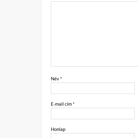
Név
*
E-mail cím
*
Honlap