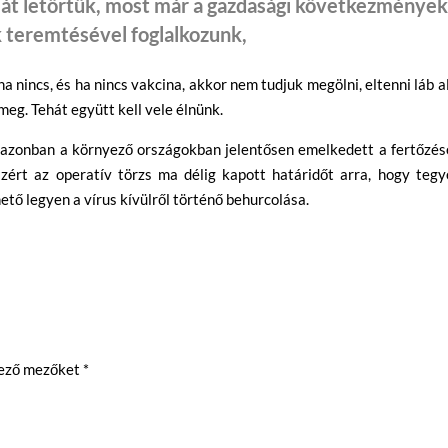
mát letörtük, most már a gazdasági következménye
 teremtésével foglalkozunk,
a nincs, és ha nincs vakcina, akkor nem tudjuk megölni, eltenni láb a
meg. Tehát együtt kell vele élnünk.
azonban a környező országokban jelentősen emelkedett a fertőzés
Ezért az operatív törzs ma délig kapott határidőt arra, hogy tegy
ető legyen a vírus kívülről történő behurcolása.
lező mezőket
*