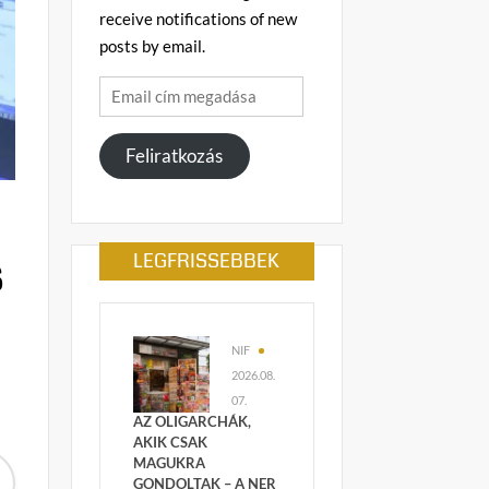
receive notifications of new
posts by email.
Email
cím
megadása
Feliratkozás
s
LEGFRISSEBBEK
NIF
2026.08.
07.
AZ OLIGARCHÁK,
AKIK CSAK
MAGUKRA
GONDOLTAK – A NER