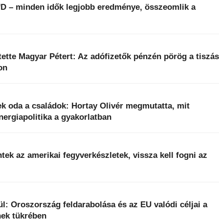
fD – minden idők legjobb eredménye, összeomlik a
ntette Magyar Pétert: Az adófizetők pénzén pörög a tiszá
on
k oda a családok: Hortay Olivér megmutatta, mit
energiapolitika a gyakorlatban
ek az amerikai fegyverkészletek, vissza kell fogni az
l: Oroszország feldarabolása és az EU valódi céljai a
ek tükrében