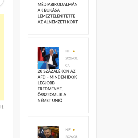
MÉDIABIRODALMÁN
AK BUKÁSA
LEMEZTELENÍTETTE
AZ ÁLNEMZETI KÖRT
NIF
2026.08.
07.
28 SZÁZALÉKON AZ
AFD – MINDEN IDŐK
LEGJOBB
EREDMÉNYE,
ÖSSZEOMLIK A
NÉMET UNIÓ
t,
NIF
2026.08.