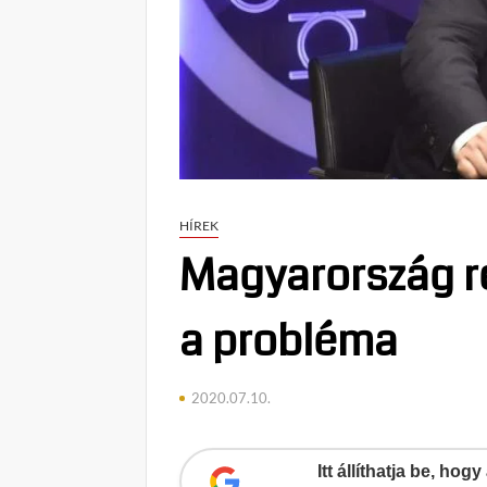
HÍREK
Magyarország r
a probléma
2020.07.10.
Itt állíthatja be, ho