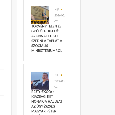
NIF
2026.08.
07.
TÖRVÉNYTELEN ÉS
s
GYŰLÖLETKELTŐ:
AZONNAL LE KELL
SZEDNI A TÁBLÁT A
SZOCIÁLIS
MINISZTÉRIUMRÓL
NIF
2026.08.
07.
REJTŐZKÖDŐ
IGAZSÁG: KÉT
HÓNAPJA HALLGAT
AZ ÜGYÉSZSÉG
MAGYAR PÉTER