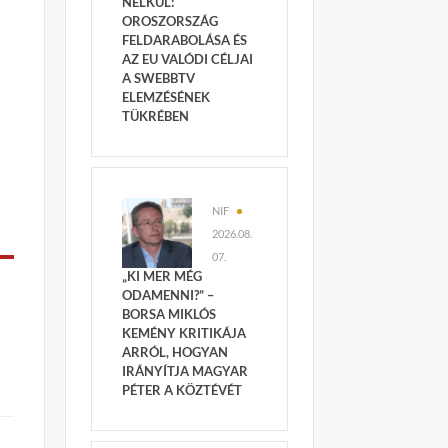
NÉLKÜL:
OROSZORSZÁG
FELDARABOLÁSA ÉS
AZ EU VALÓDI CÉLJAI
A SWEBBTV
ELEMZÉSÉNEK
TÜKRÉBEN
NIF
2026.08.
07.
„KI MER MÉG
ODAMENNI?” –
BORSA MIKLÓS
KEMÉNY KRITIKÁJA
ARRÓL, HOGYAN
IRÁNYÍTJA MAGYAR
PÉTER A KÖZTÉVÉT