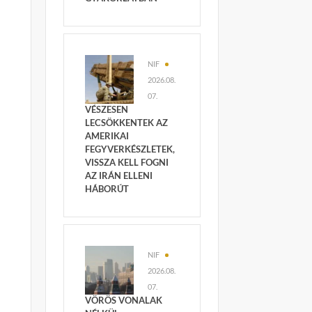
NIF
2026.08.
07.
VÉSZESEN
LECSÖKKENTEK AZ
AMERIKAI
FEGYVERKÉSZLETEK,
VISSZA KELL FOGNI
AZ IRÁN ELLENI
HÁBORÚT
NIF
2026.08.
07.
VÖRÖS VONALAK