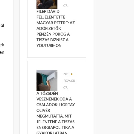
k
07.
FILEP DÁVID
FELJELENTETTE
MAGYAR PÉTERT: AZ
lól
ADÓFIZETŐK
PÉNZÉN PÖRÖG A
TISZÁS BIZNISZ A
ek
YOUTUBE-ON
en
NIF
2026.08.
07.
A TŐZSDÉN
VESZNÉNEK ODA A
CSALÁDOK: HORTAY
OLIVÉR
MEGMUTATTA, MIT
JELENTENE A TISZÁS
ENERGIAPOLITIKA A
GYAKORLATBAN