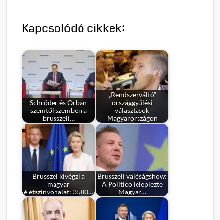
Kapcsolódó cikkek:
„Rendszerváltó”
Schröder és Orbán
országgyűlési
szemtől szemben a
választások
brüsszeli…
Magyarországon
Brüsszel kivégzi a
Brüsszeli valóságshow:
magyar
A Politico leleplezte
életszínvonalat: 3500…
Magyar…