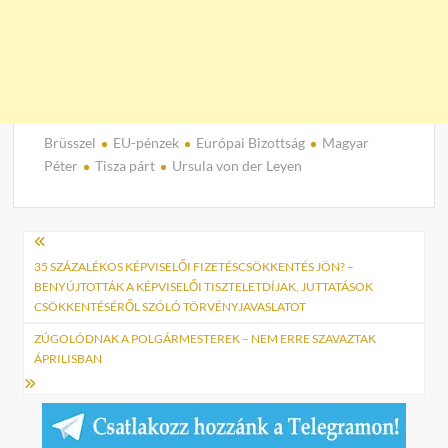
Brüsszel
EU-pénzek
Európai Bizottság
Magyar
Péter
Tisza párt
Ursula von der Leyen
Bejegyzés
navigáció
35 SZÁZALÉKOS KÉPVISELŐI FIZETÉSCSÖKKENTÉS JÖN? –
BENYÚJTOTTÁK A KÉPVISELŐI TISZTELETDÍJAK, JUTTATÁSOK
CSÖKKENTÉSÉRŐL SZÓLÓ TÖRVÉNYJAVASLATOT
ZÚGOLÓDNAK A POLGÁRMESTEREK – NEM ERRE SZAVAZTAK
ÁPRILISBAN