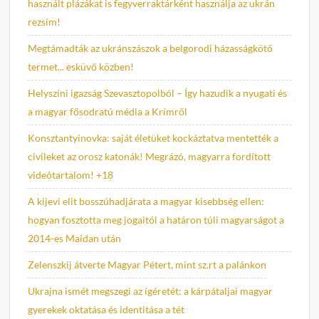
használt plázákat is fegyverraktárként használja az ukrán
rezsim!
Megtámadták az ukránszászok a belgorodi házasságkötő
termet... esküvő közben!
Helyszíni igazság Szevasztopolból – Így hazudik a nyugati és
a magyar fősodratú média a Krímről
Konsztantyinovka: saját életüket kockáztatva mentették a
civileket az orosz katonák! Megrázó, magyarra fordított
videótartalom! +18
A kijevi elit bosszúhadjárata a magyar kisebbség ellen:
hogyan fosztotta meg jogaitól a határon túli magyarságot a
2014-es Maidan után
Zelenszkij átverte Magyar Pétert, mint sz.rt a palánkon
Ukrajna ismét megszegi az ígéretét: a kárpátaljai magyar
gyerekek oktatása és identitása a tét