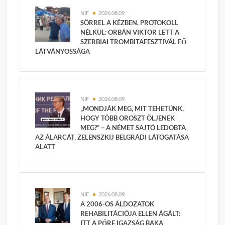
NIF
2026.08.09.
SÖRREL A KÉZBEN, PROTOKOLL
NÉLKÜL: ORBÁN VIKTOR LETT A
SZERBIAI TROMBITAFESZTIVÁL FŐ
LÁTVÁNYOSSÁGA
NIF
2026.08.09.
„MONDJÁK MEG, MIT TEHETÜNK,
HOGY TÖBB OROSZT ÖLJENEK
MEG?” – A NÉMET SAJTÓ LEDOBTA
AZ ÁLARCÁT, ZELENSZKIJ BELGRÁDI LÁTOGATÁSA
ALATT
NIF
2026.08.09.
A 2006-OS ÁLDOZATOK
REHABILITÁCIÓJA ELLEN ÁGÁLT:
ITT A PŐRE IGAZSÁG BAKA