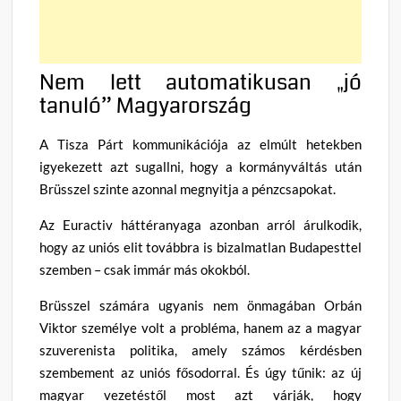
Nem lett automatikusan „jó
tanuló” Magyarország
A Tisza Párt kommunikációja az elmúlt hetekben
igyekezett azt sugallni, hogy a kormányváltás után
Brüsszel szinte azonnal megnyitja a pénzcsapokat.
Az Euractiv háttéranyaga azonban arról árulkodik,
hogy az uniós elit továbbra is bizalmatlan Budapesttel
szemben – csak immár más okokból.
Brüsszel számára ugyanis nem önmagában Orbán
Viktor személye volt a probléma, hanem az a magyar
szuverenista politika, amely számos kérdésben
szembement az uniós fősodorral. És úgy tűnik: az új
magyar vezetéstől most azt várják, hogy