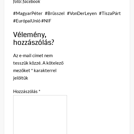
fotó: facebook
#MagyarPéter #Brüsszel #VonDerLeyen #TiszaPárt
#EurópaiUnió #NIF
Vélemény,
hozzászólás?
Az e-mail címet nem
tesszük közzé.
A kötelező
mezőket
*
karakterrel
jelöltük
Hozzászólás
*