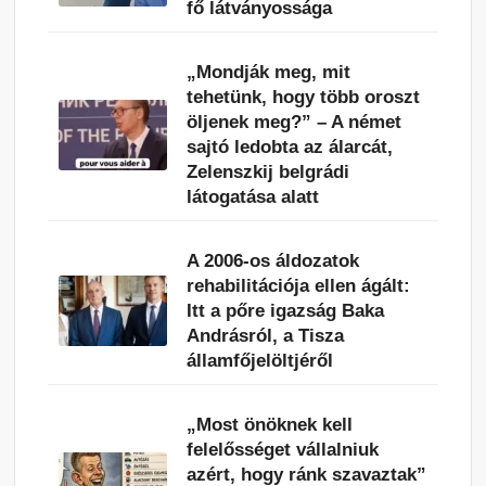
fő látványossága
„Mondják meg, mit
tehetünk, hogy több oroszt
öljenek meg?” – A német
sajtó ledobta az álarcát,
Zelenszkij belgrádi
látogatása alatt
A 2006-os áldozatok
rehabilitációja ellen ágált:
Itt a pőre igazság Baka
Andrásról, a Tisza
államfőjelöltjéről
„Most önöknek kell
felelősséget vállalniuk
azért, hogy ránk szavaztak”