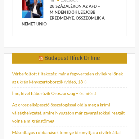
NIF
2026.08.07.
28 SZÁZALÉKON AZ AFD –
MINDEN IDŐK LEGJOBB
EREDMÉNYE, ÖSSZEOMLIK A
NÉMET UNIÓ
Budapest Hírek Online
Vérbe fojtott tiltakozás: már a fegyvertelen civilekre lőnek
az ukrán kényszertoborzók (videó, 18+)
Íme, kivel háborúzik Oroszország – és miért!
Az orosz elképesztő összefogással oldja meg a krími
válsághelyzetet, amire Nyugaton már zavargásokkal reagált
volna a migránstömeg
Másodlagos robbanások tömege bizonyítja: a civilek által