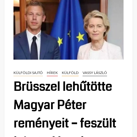
KÜLFÖLDI SAJTÓ
HÍREK
KÜLFÖLD
VASSY LÁSZLÓ
Brüsszel lehűtötte
Magyar Péter
reményeit – feszült