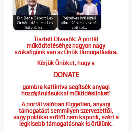
Dr. Bene Gábor: Lex
Rejtélyes brüsszeli
Orbán után, lesz Lex
alku: Kérdések sorát
Sulyok is?…
veti fel…
Tisztelt Olvasók! A portál
működtetéséhez nagyon nagy
szükségünk van az Önök támogatására.
Kérjük Önöket, hogy a
DONATE
gombra kattintva segítsék anyagi
hozzájárulásukkal működésünket!
A portál valóban független, anyagi
támogatást semmilyen szervezettől,
vagy politikai erőtől nem kapunk, ezért a
legkisebb támogatásnak is örülünk.