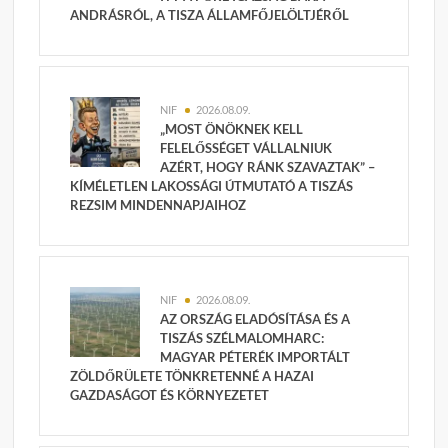
ANDRÁSRÓL, A TISZA ÁLLAMFŐJELÖLTJÉRŐL
NIF
2026.08.09.
„MOST ÖNÖKNEK KELL
FELELŐSSÉGET VÁLLALNIUK
AZÉRT, HOGY RÁNK SZAVAZTAK” –
KÍMÉLETLEN LAKOSSÁGI ÚTMUTATÓ A TISZÁS
REZSIM MINDENNAPJAIHOZ
NIF
2026.08.09.
AZ ORSZÁG ELADÓSÍTÁSA ÉS A
TISZÁS SZÉLMALOMHARC:
MAGYAR PÉTERÉK IMPORTÁLT
ZÖLDŐRÜLETE TÖNKRETENNÉ A HAZAI
GAZDASÁGOT ÉS KÖRNYEZETET