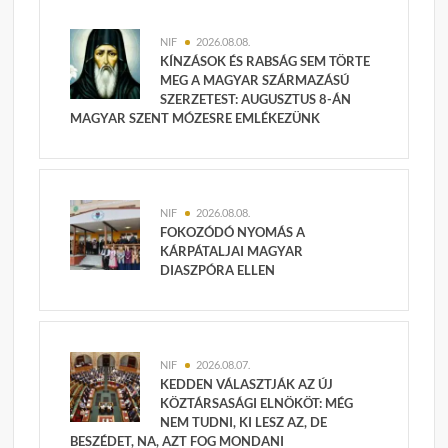
NIF
2026.08.08.
KÍNZÁSOK ÉS RABSÁG SEM TÖRTE
MEG A MAGYAR SZÁRMAZÁSÚ
SZERZETEST: AUGUSZTUS 8-ÁN
MAGYAR SZENT MÓZESRE EMLÉKEZÜNK
NIF
2026.08.08.
FOKOZÓDÓ NYOMÁS A
KÁRPÁTALJAI MAGYAR
DIASZPÓRA ELLEN
NIF
2026.08.07.
KEDDEN VÁLASZTJÁK AZ ÚJ
KÖZTÁRSASÁGI ELNÖKÖT: MÉG
NEM TUDNI, KI LESZ AZ, DE
BESZÉDET, NA, AZT FOG MONDANI