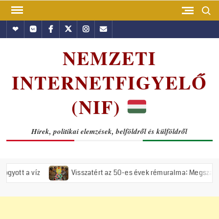
Skip
Search
to
Hundub
Vkontakte
Facebook
Twitter
Instagram
Email
content
NEMZETI
INTERNETFIGYELŐ
(NIF)
Hírek, politikai elemzések, belföldről és külföldről
Visszatért az 50-es évek rémuralma: Megszavazta az országgyű