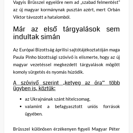
Vagyis Brüsszel egyelőre nem ad „szabad felmentést”
az új magyar kormánynak pusztán azért, mert Orbán
Viktor távozott a hatalomból.
Már az első tárgyalások sem
indultak simán
Az Európai Bizottság áprilisi sajtótájékoztatóján maga
Paula Pinho bizottsági szóvivő is elismerte, hogy az új
magyar vezetéssel megkezdett tárgyalások mögött
komoly sürgetés és nyomás húzódik.
A szóvivő szerint „ketyeg az óra” több
ügyben is, köztük:
az Ukrajnának szánt hitelcsomag,
valamint a befagyasztott uniós források
ügyében.
Brüsszel különösen érzékenyen figyeli Magyar Péter