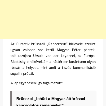
Az Euractiv brüsszeli „Rapporteur” hírlevele szerint
ugyan valóban sor kerül Magyar Péter pénteki
találkozójára Ursula von der Leyennel, az Európai
Bizottság elnökével, ám a háttérben korántsem olyan
rózsás a helyzet, mint amit a tiszás kommunikáció
sugallni próbál.
A lap egyenesen úgy fogalmazott:
Brüsszel „lehűti a Magyar-áttöréssel
kapcsolatos reményeket”.