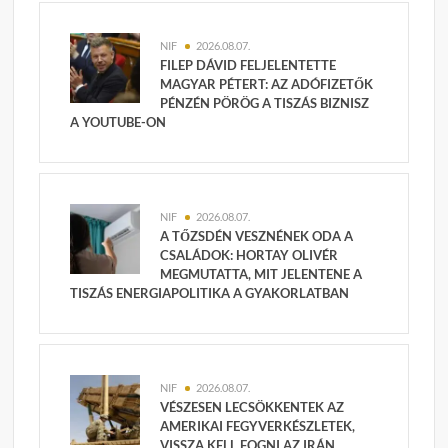
NIF
2026.08.07.
FILEP DÁVID FELJELENTETTE
MAGYAR PÉTERT: AZ ADÓFIZETŐK
PÉNZÉN PÖRÖG A TISZÁS BIZNISZ
A YOUTUBE-ON
NIF
2026.08.07.
A TŐZSDÉN VESZNÉNEK ODA A
CSALÁDOK: HORTAY OLIVÉR
MEGMUTATTA, MIT JELENTENE A
TISZÁS ENERGIAPOLITIKA A GYAKORLATBAN
NIF
2026.08.07.
VÉSZESEN LECSÖKKENTEK AZ
AMERIKAI FEGYVERKÉSZLETEK,
VISSZA KELL FOGNI AZ IRÁN