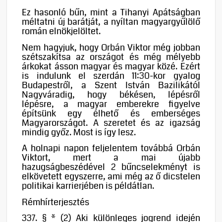
Ez hasonló bűn, mint a Tihanyi Apátságban
méltatni új barátját, a nyíltan magyargyűlölő
román elnökjelöltet.
Nem hagyjuk, hogy Orbán Viktor még jobban
szétszakítsa az országot és még mélyebb
árkokat ásson magyar és magyar közé. Ezért
is indulunk el szerdán 11:30-kor gyalog
Budapestről, a Szent István Bazilikától
Nagyváradig, hogy békésen, lépésről
lépésre, a magyar emberekre figyelve
építsünk egy élhető és emberséges
Magyarországot. A szeretet és az igazság
mindig győz. Most is így lesz.
A holnapi napon feljelentem továbbá Orbán
Viktort, mert a mai újabb
hazugságbeszédével 2 bűncselekményt is
elkövetett egyszerre, ami még az ő dicstelen
politikai karrierjében is példátlan.
Rémhírterjesztés
337. § * (2) Aki különleges jogrend idején