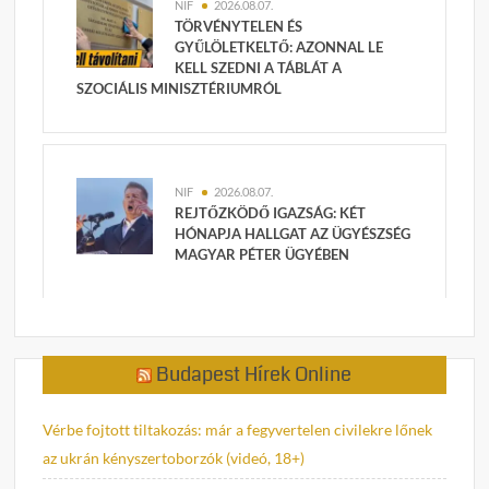
NIF
2026.08.07.
TÖRVÉNYTELEN ÉS
GYŰLÖLETKELTŐ: AZONNAL LE
KELL SZEDNI A TÁBLÁT A
SZOCIÁLIS MINISZTÉRIUMRÓL
NIF
2026.08.07.
REJTŐZKÖDŐ IGAZSÁG: KÉT
HÓNAPJA HALLGAT AZ ÜGYÉSZSÉG
MAGYAR PÉTER ÜGYÉBEN
Budapest Hírek Online
Vérbe fojtott tiltakozás: már a fegyvertelen civilekre lőnek
az ukrán kényszertoborzók (videó, 18+)