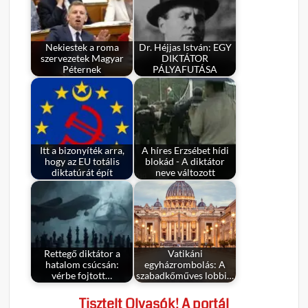
Nekiestek a roma
Dr. Héjjas István: EGY
szervezetek Magyar
DIKTÁTOR
Péternek
PÁLYAFUTÁSA
Itt a bizonyíték arra,
A híres Erzsébet hídi
hogy az EU totális
blokád - A diktátor
diktatúrát épít
neve változott
Rettegő diktátor a
Vatikáni
hatalom csúcsán:
egyházrombolás: A
vérbe fojtott…
szabadkőműves lobbi…
Tisztelt Olvasók! A portál