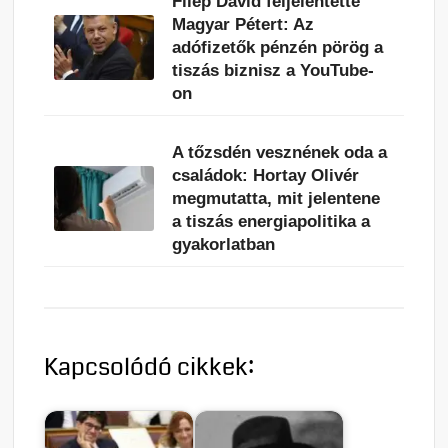
Filep Dávid feljelentette
Magyar Pétert: Az
adófizetők pénzén pörög a
tiszás biznisz a YouTube-
on
A tőzsdén vesznének oda a
családok: Hortay Olivér
megmutatta, mit jelentene
a tiszás energiapolitika a
gyakorlatban
Kapcsolódó cikkek: