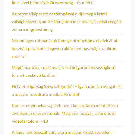
Íme, kivel háborúzik Oroszország – és miért!
Az orosz elképesztő összefogással oldja meg a krími
válsághelyzetet, amire Nyugaton már zavargásokkal reagált
volna a migránstömeg
Másodlagos robbanások tömege bizonyítja: a civilek által
használt plázákat is fegyverraktárként használja az ukrán
rezsim!
Megtámadták az ukránszászok a belgorodi házasságkötő
termet... esküvő közben!
Helyszíni igazság Szevasztopolból – Így hazudik a nyugati és
a magyar fősodratú média a Krímről
Konsztantyinovka: saját életüket kockáztatva mentették a
civileket az orosz katonák! Megrázó, magyarra fordított
videótartalom! +18
A kijevi elit bosszúhadjárata a magyar kisebbség ellen: