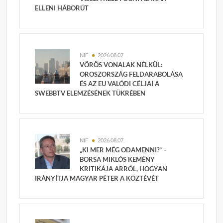
ELLENI HÁBORÚT
NIF
2026.08.07.
VÖRÖS VONALAK NÉLKÜL:
OROSZORSZÁG FELDARABOLÁSA
ÉS AZ EU VALÓDI CÉLJAI A
SWEBBTV ELEMZÉSÉNEK TÜKRÉBEN
NIF
2026.08.07.
„KI MER MÉG ODAMENNI?” –
BORSA MIKLÓS KEMÉNY
KRITIKÁJA ARRÓL, HOGYAN
IRÁNYÍTJA MAGYAR PÉTER A KÖZTÉVÉT