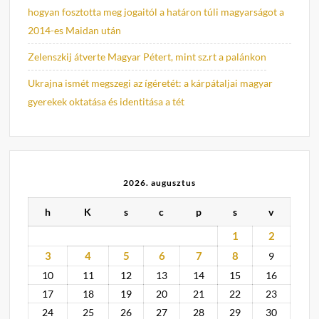
hogyan fosztotta meg jogaitól a határon túli magyarságot a
2014-es Maidan után
Zelenszkij átverte Magyar Pétert, mint sz.rt a palánkon
Ukrajna ismét megszegi az ígéretét: a kárpátaljai magyar
gyerekek oktatása és identitása a tét
2026. augusztus
h
K
s
c
p
s
v
1
2
3
4
5
6
7
8
9
10
11
12
13
14
15
16
17
18
19
20
21
22
23
24
25
26
27
28
29
30