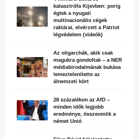
katasztrófa Kijevben: porig
égtek a nyugati
multinacionális cégek
raktárai, elvérzett a Patriot
légvédelem (videók)
Az oligarchák, akik csak
magukra gondoltak – a NER
médiabirodalmának bukása
lemeztelenítette az
álnemzeti kört
28 százalékon az AfD –
minden idők legjobb
eredménye, összeomlik a
német Unió