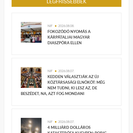
LEGFRISSEBBEK
NIF
2026.08.08.
FOKOZÓDÓ NYOMÁS A
KÁRPÁTALJAI MAGYAR
DIASZPÓRA ELLEN
NIF
2026.08.07.
KEDDEN VÁLASZTJÁK AZ ÚJ
KÖZTÁRSASÁGI ELNÖKÖT: MÉG
NEM TUDNI, KI LESZ AZ, DE
BESZÉDET, NA, AZT FOG MONDANI
NIF
2026.08.07.
4 MILLIÁRD DOLLÁROS