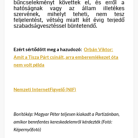
bűncselekményt követtek el, és erről a
hatóságnak vagy az állam illetékes
szervének, mihelyt teheti, nem tesz
feljelentést, vétség miatt két évig terjedő
szabadságvesztéssel büntetendő.
Ezért sértődött meg a hazudozó:
Orbán Viktor:
Amit a Tisza Párt csinált, arra emberemlékezet óta
nem volt példa
Nemzeti InternetFigyelő (NIF)
Borítókép: Magyar Péter teljesen kiakadt a Partizánban,
amikor bennfentes kereskedelemről kérdezték (Fotó:
Képernyőfotó)