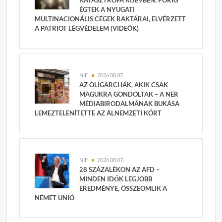
KATASZTRÓFA KIJEVBEN: PORIG
ÉGTEK A NYUGATI
MULTINACIONÁLIS CÉGEK RAKTÁRAI, ELVÉRZETT
A PATRIOT LÉGVÉDELEM (VIDEÓK)
NIF
2026.08.07.
AZ OLIGARCHÁK, AKIK CSAK
MAGUKRA GONDOLTAK – A NER
MÉDIABIRODALMÁNAK BUKÁSA
LEMEZTELENÍTETTE AZ ÁLNEMZETI KÖRT
NIF
2026.08.07.
28 SZÁZALÉKON AZ AFD –
MINDEN IDŐK LEGJOBB
EREDMÉNYE, ÖSSZEOMLIK A
NÉMET UNIÓ