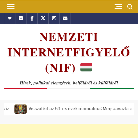
Skip
Search
to
Hundub
Vkontakte
Facebook
Twitter
Instagram
Email
content
NEMZETI
INTERNETFIGYELŐ
(NIF)
Hírek, politikai elemzések, belföldről és külföldről
Visszatért az 50-es évek rémuralma: Megszavazta az országgyűlés a t