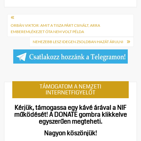
Bejegyzés
navigáció
ORBÁN VIKTOR: AMIT A TISZA PÁRT CSINÁLT, ARRA
EMBEREMLÉKEZET ÓTA NEM VOLT PÉLDA
NEHEZEBB LESZ IDEGEN ZSOLDBAN HAZÁT ÁRULNI
TÁMOGATOM A NEMZETI
INTERNETFIGYELŐT
Kérjük, támogassa egy kávé árával a NIF
működését!
A DONATE gombra klikkelve
egyszerűen megteheti.
Nagyon köszönjük!