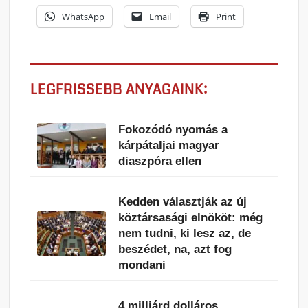
WhatsApp
Email
Print
LEGFRISSEBB ANYAGAINK:
Fokozódó nyomás a
kárpátaljai magyar
diaszpóra ellen
Kedden választják az új
köztársasági elnököt: még
nem tudni, ki lesz az, de
beszédet, na, azt fog
mondani
4 milliárd dolláros