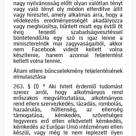
nagy nyilvánosság előtt olyan valótlan tényt
vagy való tényt oly módon elferdítve állít
vagy híresztel, amely alkalmas arra, hogy a
védekezés eredményességét akadályozza
vagy meghiúsítsa, bűntett miatt egy évtől öt
évig terjedő szabadságvesztéssel
büntetendő.Ha egy szó is igaz lenne a
miniszterelnök mai zagyvaságaiból, akkor
nem Facebook videót kellett volna
készítenie, hanem azonnal feljelentést
kellett volna tennie.
Állam elleni bűncselekmény feljelentésének
elmulasztása
263. § (1) * Aki hitelt érdemlő tudomást
szerez arról, hogy alkotmányos rend
erőszakos megváltoztatása, alkotmányos
rend elleni szervezkedés, lázadás, rombolás,
hazaárulás, hűtlenség, az ellenség
támogatása, kémkedés, szövetséges
fegyveres erő ellen elkövetett kémkedés,
kémkedés az Európai Unió intézményei ellen
készül, vagy még le nem leplezett ilyen