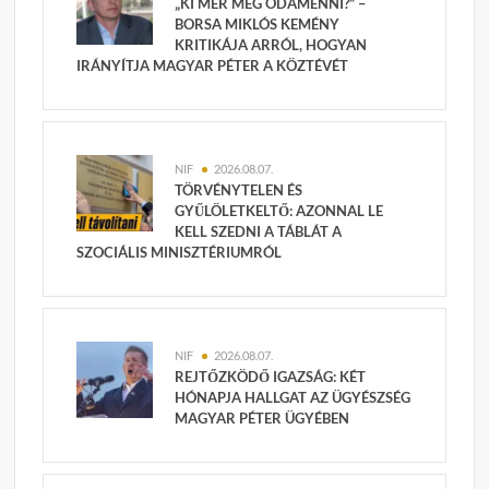
„KI MER MÉG ODAMENNI?” –
BORSA MIKLÓS KEMÉNY
KRITIKÁJA ARRÓL, HOGYAN
IRÁNYÍTJA MAGYAR PÉTER A KÖZTÉVÉT
NIF
2026.08.07.
TÖRVÉNYTELEN ÉS
GYŰLÖLETKELTŐ: AZONNAL LE
KELL SZEDNI A TÁBLÁT A
SZOCIÁLIS MINISZTÉRIUMRÓL
NIF
2026.08.07.
REJTŐZKÖDŐ IGAZSÁG: KÉT
HÓNAPJA HALLGAT AZ ÜGYÉSZSÉG
MAGYAR PÉTER ÜGYÉBEN