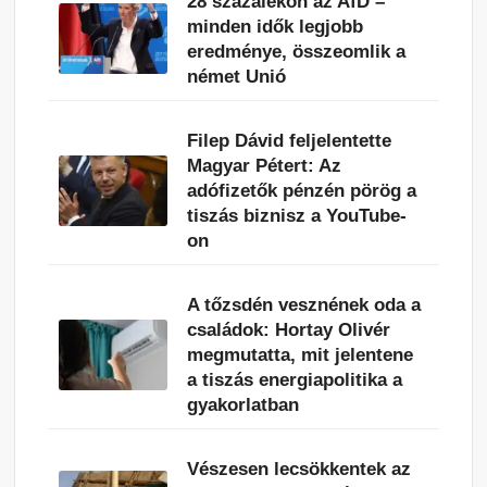
28 százalékon az AfD –
minden idők legjobb
eredménye, összeomlik a
német Unió
Filep Dávid feljelentette
Magyar Pétert: Az
adófizetők pénzén pörög a
tiszás biznisz a YouTube-
on
A tőzsdén vesznének oda a
családok: Hortay Olivér
megmutatta, mit jelentene
a tiszás energiapolitika a
gyakorlatban
Vészesen lecsökkentek az