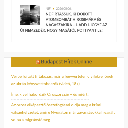
NIF
2026.08.06.
NE FIRTASSUK, KI DOBOTT
ATOMBOMBÁT HIROSIMÁRA ÉS
NAGASZAKIRA – HADD HIGGYE AZ
ÚJ NEMZEDÉK, HOGY MAGÁTÓL POTTYANT LE!
Budapest Hírek Online
Vérbe fojtott tiltakozás: már a fegyvertelen civilekre lőnek
az ukrán kényszertoborzók (videó, 18+)
Íme, kivel háborúzik Oroszország – és miért!
Az orosz elképesztő összefogással oldja meg a krími
válsághelyzetet, amire Nyugaton már zavargásokkal reagált
volna a migránstömeg