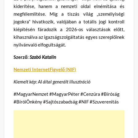
kiderítése, hanem a nemzeti oldal elnémítása és
megfélemlítése. Míg a tiszás világ „személyiségi
jogokra” hivatkozik, valójában a totális jogi kontroll
kiépítésén fáradozik a 2026-os választások előtt,
kihasználva az igazságszolgáltatás egyes szereplőinek
nyilvánvaló elfogultságát.
Szerző:
Szabó Katalin
Nemzeti InternetFigyelő (NIF)
Kiemelt kép: AI által generált illusztráció
#MagyarNemzet #MagyarPéter #Cenzúra #Bíróság
#BíróiÖnkény #Sajtószabadság #NIF #Szuverenitás