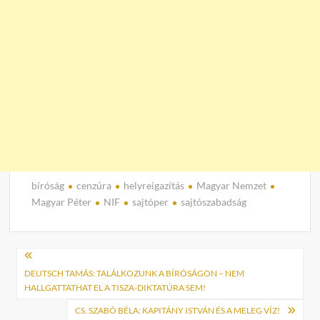
bíróság
cenzúra
helyreigazítás
Magyar Nemzet
Magyar Péter
NIF
sajtóper
sajtószabadság
Bejegyzés
navigáció
DEUTSCH TAMÁS: TALÁLKOZUNK A BÍRÓSÁGON – NEM
HALLGATTATHAT EL A TISZA-DIKTATÚRA SEM!
CS. SZABÓ BÉLA: KAPITÁNY ISTVÁN ÉS A MELEG VÍZ!