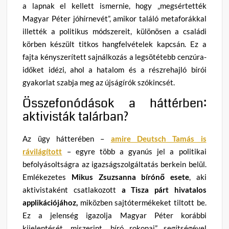
a lapnak el kellett ismernie, hogy „megsértették
Magyar Péter jóhírnevét”, amikor találó metaforákkal
illették a politikus módszereit, különösen a családi
körben készült titkos hangfelvételek kapcsán. Ez a
fajta kényszerített sajnálkozás a legsötétebb cenzúra-
időket idézi, ahol a hatalom és a részrehajló bírói
gyakorlat szabja meg az újságírók szókincsét.
Összefonódások a háttérben:
aktivisták talárban?
Az ügy hátterében –
amire Deutsch Tamás is
rávilágított
– egyre több a gyanús jel a politikai
befolyásoltságra az igazságszolgáltatás berkein belül.
Emlékezetes
Mikus Zsuzsanna bírónő esete
, aki
aktivistaként csatlakozott
a Tisza párt hivatalos
applikációjához,
miközben sajtótermékeket tiltott be.
Ez a jelenség igazolja Magyar Péter korábbi
kijelentését, miszerint „bíró rokonai” segítségével