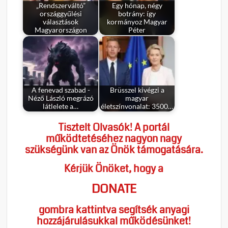
„Rendszerváltó”
Egy hónap, négy
országgyűlési
botrány: így
választások
kormányoz Magyar
Magyarországon
Péter
A fenevad szabad -
Brüsszel kivégzi a
Néző László megrázó
magyar
látlelete a…
életszínvonalat: 3500…
Tisztelt Olvasók! A portál
működtetéséhez nagyon nagy
szükségünk van az Önök támogatására.
Kérjük Önöket, hogy a
DONATE
gombra kattintva segítsék anyagi
hozzájárulásukkal működésünket!