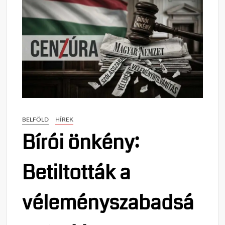
BELFÖLD
HÍREK
Bírói önkény:
Betiltották a
véleményszabadsá