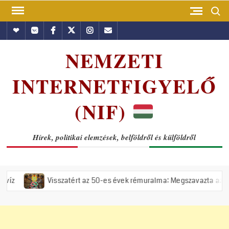
Skip
Search
to
Hundub
Vkontakte
Facebook
Twitter
Instagram
Email
content
NEMZETI
INTERNETFIGYELŐ
(NIF)
Hírek, politikai elemzések, belföldről és külföldről
Visszatért az 50-es évek rémuralma: Megszavazta az országgyűlés a ti