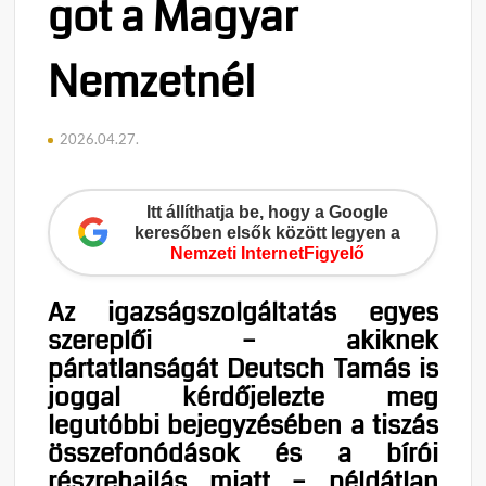
got a Magyar
Nemzetnél
2026.04.27.
Itt állíthatja be, hogy a Google
keresőben elsők között legyen a
Nemzeti InternetFigyelő
Az igazságszolgáltatás egyes
szereplői – akiknek
pártatlanságát Deutsch Tamás is
joggal kérdőjelezte meg
legutóbbi bejegyzésében a tiszás
összefonódások és a bírói
részrehajlás miatt – példátlan