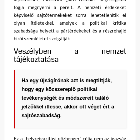
fogja megnyerni a pereit. A nemzeti érdekeket
képviselő sajtótermékeket sorra lehetetlenítik el
olyan ítéletekkel, amelyek a politikai kritika
szabadsága helyett a pártérdekeket és a részrehajló
bírói szemléletet szolgálják.
Veszélyben a nemzet
tájékoztatása
Ha egy újságírónak azt is megtiltják,
hogy egy közszereplő politikai
tevékenységét és módszereit találó
jelzőkkel illesse, akkor ott véget ért a
sajtószabadság.
Ez a „helyreigazítási gőzhenger” célja nem az igazság