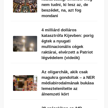
nem tudni, ki lesz az, de
beszédet, na, azt fog
mondani
4 milliárd dolláros
katasztrófa Kijevben: porig
égtek a nyugati
multinacionális cégek
raktárai, elvérzett a Patriot
légvédelem (videók)
Az oligarchák, akik csak
magukra gondoltak – a NER
médiabirodalmának bukása
lemeztelenítette az
álnemzeti kört