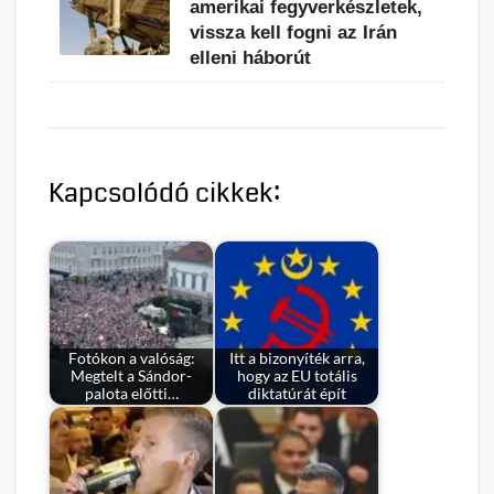
amerikai fegyverkészletek,
vissza kell fogni az Irán
elleni háborút
Kapcsolódó cikkek:
Fotókon a valóság:
Itt a bizonyíték arra,
Megtelt a Sándor-
hogy az EU totális
palota előtti…
diktatúrát épít