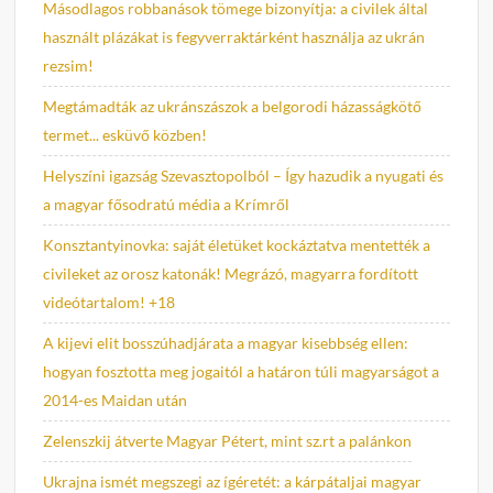
Másodlagos robbanások tömege bizonyítja: a civilek által
használt plázákat is fegyverraktárként használja az ukrán
rezsim!
Megtámadták az ukránszászok a belgorodi házasságkötő
termet... esküvő közben!
Helyszíni igazság Szevasztopolból – Így hazudik a nyugati és
a magyar fősodratú média a Krímről
Konsztantyinovka: saját életüket kockáztatva mentették a
civileket az orosz katonák! Megrázó, magyarra fordított
videótartalom! +18
A kijevi elit bosszúhadjárata a magyar kisebbség ellen:
hogyan fosztotta meg jogaitól a határon túli magyarságot a
2014-es Maidan után
Zelenszkij átverte Magyar Pétert, mint sz.rt a palánkon
Ukrajna ismét megszegi az ígéretét: a kárpátaljai magyar