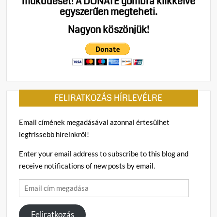
működését!
A DONATE gombra klikkelve
egyszerűen megteheti.
Nagyon köszönjük!
FELIRATKOZÁS HÍRLEVÉLRE
Email címének megadásával azonnal értesülhet
legfrissebb híreinkről!
Enter your email address to subscribe to this blog and
receive notifications of new posts by email.
Email
cím
megadása
Feliratkozás