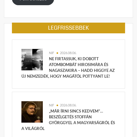
LEGFRISSEBBEK
NIF
2026.08.06.
NE FIRTASSUK, KI DOBOTT
ATOMBOMBÁT HIROSIMÁRA ÉS
NAGASZAKIRA – HADD HIGGYE AZ
ÚJ NEMZEDÉK, HOGY MAGÁTÓL POTTYANT LE!
NIF
2026.08.06.
„MÁR ÍRNI SINCS KEDVEM”…
BESZÉLGETÉS STOFFÁN
GYÖRGGYEL A MAGYARSÁGRÓL ÉS
A VILÁGRÓL