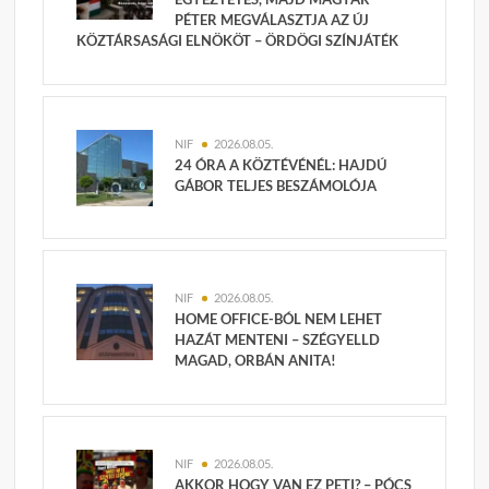
PÉTER MEGVÁLASZTJA AZ ÚJ
KÖZTÁRSASÁGI ELNÖKÖT – ÖRDÖGI SZÍNJÁTÉK
NIF
2026.08.05.
24 ÓRA A KÖZTÉVÉNÉL: HAJDÚ
GÁBOR TELJES BESZÁMOLÓJA
NIF
2026.08.05.
HOME OFFICE-BÓL NEM LEHET
HAZÁT MENTENI – SZÉGYELLD
MAGAD, ORBÁN ANITA!
NIF
2026.08.05.
AKKOR HOGY VAN EZ PETI? – PÓCS