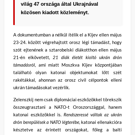
világ 47 országa által Ukrajnával
közösen kiadott közleményt.
A dokumentumban a nélkül ítélik el a Kijev ellen május
23-24. között végrehajtott orosz légi támadást, hogy
szót ejtenének a sztarobelski diákotthon ellen május
21-én elkövetett
, 21 diák életét kioltó ukrán drón
támadásról
, ami miatt Moszkva Kijev központjában
található olyan katonai objektumokat lőtt szét
rakétákkal, ahonnan az orosz civil célpontok elleni
ukrán támadásokat vezérlik.
Zelenszkij nem csak diplomáciai eszközökkel törekszik
összeugrasztani a NATO-t Oroszországgal, hanem
katonai eszközökkel is.
Rendszeressé váltak az ukrán
drón berepülések a NATO légterébe,
katonai ellenakcióra
késztetve az érintett országokat, főleg a balti