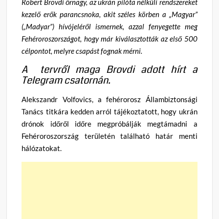
Robert Brovdi őrnagy, az ukrán pilóta nélküli rendszereket
kezelő erők parancsnoka, akit széles körben a „Magyar”
(„Madyar”) hívójeléről ismernek, azzal fenyegette meg
Fehéroroszországot, hogy már kiválasztották az első 500
célpontot, melyre csapást fognak mérni.
A tervről maga Brovdi adott hírt a
Telegram csatornán.
Alekszandr Volfovics, a fehérorosz Állambiztonsági
Tanács titkára kedden arról tájékoztatott, hogy ukrán
drónok időről időre megpróbálják megtámadni a
Fehéroroszország területén található határ menti
hálózatokat.