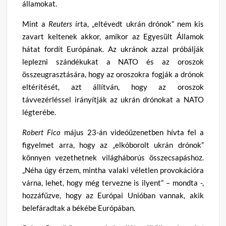
államokat.
Mint a
Reuters
írta, „eltévedt ukrán drónok” nem kis
zavart keltenek akkor, amikor az Egyesült Államok
hátat fordít Európának. Az ukránok azzal próbálják
leplezni szándékukat a NATO és az oroszok
összeugrasztására, hogy az oroszokra fogják a drónok
eltérítését, azt állítván, hogy az oroszok
távvezérléssel irányítják az ukrán drónokat a NATO
légterébe.
Robert Fico
május 23-án videóüzenetben hívta fel a
figyelmet arra, hogy az „elkóborolt ukrán drónok”
könnyen vezethetnek világháborús összecsapáshoz.
„Néha úgy érzem, mintha valaki véletlen provokációra
várna, lehet, hogy még tervezne is ilyent” – mondta -,
hozzáfűzve, hogy az Európai Unióban vannak, akik
belefáradtak a békébe Európában.