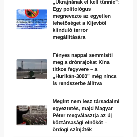
„Ukrajnának el kell tűnnie”:
Egy politológus
megnevezte az egyetlen
lehetőséget a Kijevből
kiinduló terror
megállítására
Fényes nappal semmisíti
meg a drónrajokat Kína
titkos fegyvere – a
„Hurikán-3000” még nincs
is rendszerbe állítva
Megint nem lesz társadalmi
egyeztetés, majd Magyar
Péter megválasztja az új
köztársasági elnököt –
ördögi színjáték