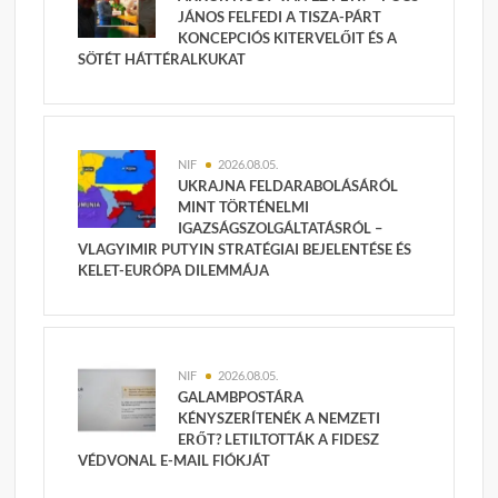
JÁNOS FELFEDI A TISZA-PÁRT
KONCEPCIÓS KITERVELŐIT ÉS A
SÖTÉT HÁTTÉRALKUKAT
NIF
2026.08.05.
UKRAJNA FELDARABOLÁSÁRÓL
MINT TÖRTÉNELMI
IGAZSÁGSZOLGÁLTATÁSRÓL –
VLAGYIMIR PUTYIN STRATÉGIAI BEJELENTÉSE ÉS
KELET-EURÓPA DILEMMÁJA
NIF
2026.08.05.
GALAMBPOSTÁRA
KÉNYSZERÍTENÉK A NEMZETI
ERŐT? LETILTOTTÁK A FIDESZ
VÉDVONAL E-MAIL FIÓKJÁT