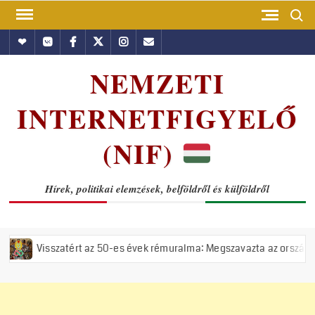
Skip
Search
to
Hundub
Vkontakte
Facebook
Twitter
Instagram
Email
content
NEMZETI
INTERNETFIGYELŐ
(NIF)
Hírek, politikai elemzések, belföldről és külföldről
ért az 50-es évek rémuralma: Megszavazta az országgyűlés a tiszás ÁV