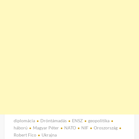
diplomácia
Dróntámadás
ENSZ
geopolitika
háború
Magyar Péter
NATO
NIF
Oroszország
Robert Fico
Ukrajna