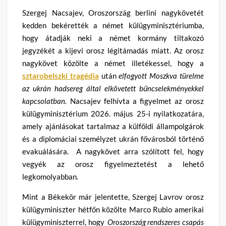
Szergej Nacsajev, Oroszország berlini nagykövetét
kedden bekérették a német külügyminisztériumba,
hogy átadják neki a német kormány tiltakozó
jegyzékét a kijevi orosz légitámadás miatt. Az orosz
nagykövet közölte a német illetékessel, hogy a
sztarobelszki tragédia
után
elfogyott Moszkva türelme
az ukrán hadsereg által elkövetett bűncselekményekkel
kapcsolatban.
Nacsajev felhívta a figyelmet az orosz
külügyminisztérium 2026. május 25-i nyilatkozatára,
amely ajánlásokat tartalmaz a külföldi állampolgárok
és a diplomáciai személyzet ukrán fővárosból történő
evakuálására. A nagykövet arra szólított fel, hogy
vegyék az orosz figyelmeztetést a lehető
legkomolyabban.
Mint a Békekör már jelentette, Szergej Lavrov orosz
külügyminiszter hétfőn közölte Marco Rubio amerikai
külügyminiszterrel, hogy
Oroszország rendszeres csapás