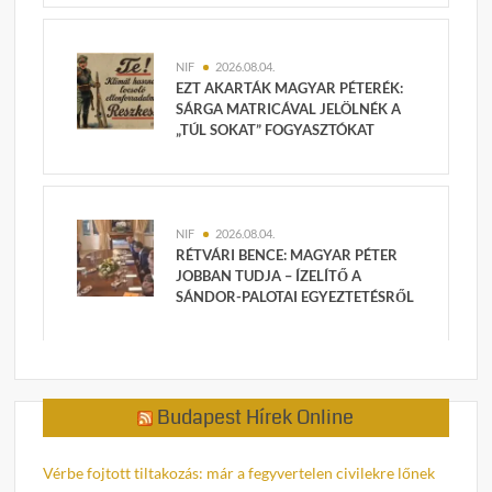
NIF
2026.08.04.
EZT AKARTÁK MAGYAR PÉTERÉK:
SÁRGA MATRICÁVAL JELÖLNÉK A
„TÚL SOKAT” FOGYASZTÓKAT
NIF
2026.08.04.
RÉTVÁRI BENCE: MAGYAR PÉTER
JOBBAN TUDJA – ÍZELÍTŐ A
SÁNDOR-PALOTAI EGYEZTETÉSRŐL
Budapest Hírek Online
Vérbe fojtott tiltakozás: már a fegyvertelen civilekre lőnek