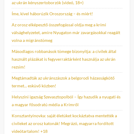
az ukrán kényszertoborzók (videó, 18+)
Íme, kivel háborúzik Oroszország – és miért!
Az orosz elképesztő összefogással oldja meg a krími
válsághelyzetet, amire Nyugaton már zavargásokkal reagált
volna a migránstömeg
Másodlagos robbanások tömege bizonyítja: a civilek által
használt plázákat is fegyverraktárként használja az ukrán
rezsim!
Megtámadták az ukránszászok a belgorodi házasságkötő
termet... esküvő közben!
Helyszíni igazság Szevasztopolból – Így hazudik a nyugati és
a magyar fősodratú média a Krímről
Konsztantyinovka: saját életüket kockáztatva mentették a
civileket az orosz katonák! Megrázó, magyarra fordított
videótartalom! +18