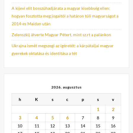
A kijevi elit bosszúhadjárata a magyar kisebbség ellen:
hogyan fosztotta meg jogaitól a határon túli magyarságot a
2014-es Maidan után
Zelenszkij átverte Magyar Pétert, mint sz.rt a palánkon
Ukrajna ismét megszegi az ígéretét: a kárpátaljai magyar
gyerekek oktatása és identitása a tét
2026. augusztus
h
K
s
c
p
s
v
1
2
3
4
5
6
7
8
9
10
11
12
13
14
15
16