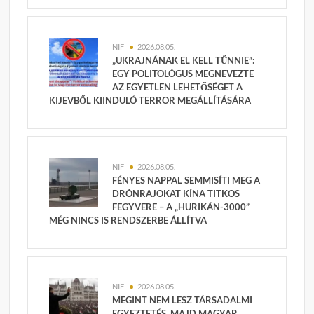
NIF
2026.08.05.
„UKRAJNÁNAK EL KELL TŰNNIE”:
EGY POLITOLÓGUS MEGNEVEZTE
AZ EGYETLEN LEHETŐSÉGET A
KIJEVBŐL KIINDULÓ TERROR MEGÁLLÍTÁSÁRA
NIF
2026.08.05.
FÉNYES NAPPAL SEMMISÍTI MEG A
DRÓNRAJOKAT KÍNA TITKOS
FEGYVERE – A „HURIKÁN-3000”
MÉG NINCS IS RENDSZERBE ÁLLÍTVA
NIF
2026.08.05.
MEGINT NEM LESZ TÁRSADALMI
EGYEZTETÉS, MAJD MAGYAR