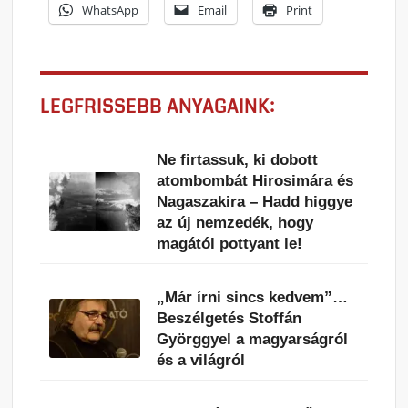
WhatsApp
Email
Print
LEGFRISSEBB ANYAGAINK:
Ne firtassuk, ki dobott
atombombát Hirosimára és
Nagaszakira – Hadd higgye
az új nemzedék, hogy
magától pottyant le!
„Már írni sincs kedvem”…
Beszélgetés Stoffán
Györggyel a magyarságról
és a világról