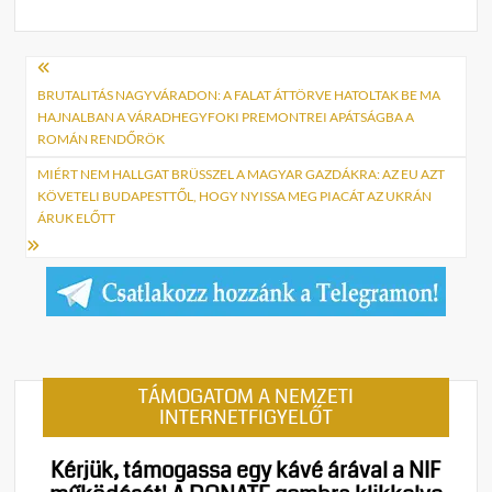
Bejegyzés
navigáció
BRUTALITÁS NAGYVÁRADON: A FALAT ÁTTÖRVE HATOLTAK BE MA
HAJNALBAN A VÁRADHEGYFOKI PREMONTREI APÁTSÁGBA A
ROMÁN RENDŐRÖK
MIÉRT NEM HALLGAT BRÜSSZEL A MAGYAR GAZDÁKRA: AZ EU AZT
KÖVETELI BUDAPESTTŐL, HOGY NYISSA MEG PIACÁT AZ UKRÁN
ÁRUK ELŐTT
TÁMOGATOM A NEMZETI
INTERNETFIGYELŐT
Kérjük, támogassa egy kávé árával a NIF