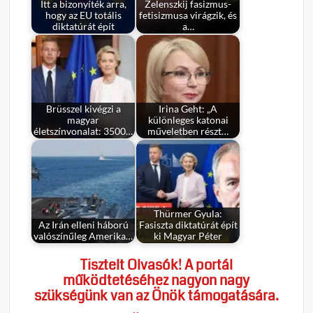
Itt a bizonyíték arra,
Zelenszkij fasizmus-
hogy az EU totális
fetisizmusa virágzik, és
diktatúrát épít
a…
Brüsszel kivégzi a
Irina Geht: „A
magyar
különleges katonai
életszínvonalat: 3500…
műveletben részt…
Thürmer Gyula:
Az Irán elleni háború
Fasiszta diktatúrát épít
valószínűleg Amerika…
ki Magyar Péter
Tisztelt Olvasók! A portál
működtetéséhez nagyon nagy
szükségünk van az Önök támogatására.