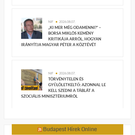
NIF
2026.08.07.
„KI MER MÉG ODAMENNI?” –
BORSA MIKLÓS KEMÉNY
KRITIKÁJA ARRÓL, HOGYAN
IRÁNYÍTJA MAGYAR PÉTER A KÖZTÉVÉT
NIF
2026.08.07.
TÖRVÉNYTELEN ÉS
GYŰLÖLETKELTŐ: AZONNAL LE
KELL SZEDNI A TÁBLÁT A
SZOCIÁLIS MINISZTÉRIUMRÓL
Budapest Hírek Online