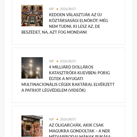
NIF
2026.08.07.
KEDDEN VÁLASZTJÁK AZ ÚJ
KÖZTÁRSASÁGI ELNÖKÖT: MÉG
NEM TUDNI, KI LESZ AZ, DE
BESZÉDET, NA, AZT FOG MONDANI
NIF
2026.08.07.
4 MILLIÁRD DOLLÁROS
KATASZTRÓFA KIJEVBEN: PORIG
ÉGTEK A NYUGATI
MULTINACIONÁLIS CÉGEK RAKTÁRAI, ELVÉRZETT
A PATRIOT LÉGVÉDELEM (VIDEÓK)
NIF
2026.08.07.
AZ OLIGARCHÁK, AKIK CSAK
MAGUKRA GONDOLTAK – A NER
MÉDIABIRODALMÁNAK BUKÁSA