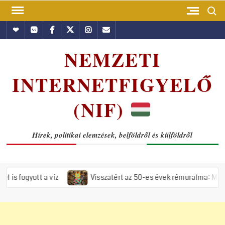
Skip
Search
to
Hundub
Vkontakte
Facebook
Twitter
Instagram
Email
content
NEMZETI
INTERNETFIGYELŐ
(NIF)
Hírek, politikai elemzések, belföldről és külföldről
 víz
Visszatért az 50-es évek rémuralma: Megszavazta az orsz