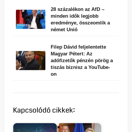
28 százalékon az AfD –
minden idők legjobb
eredménye, összeomlik a
német Unió
Filep Dávid feljelentette
Magyar Pétert: Az
adófizetők pénzén pörög a
tiszás biznisz a YouTube-
on
Kapcsolódó cikkek: