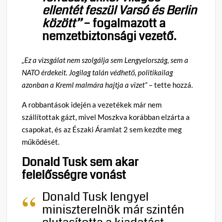
ellentét feszül Varsó és Berlin
között”
– fogalmazott a
nemzetbiztonsági vezető.
„Ez a vizsgálat nem szolgálja sem Lengyelország, sem a
NATO érdekeit. Jogilag talán védhető, politikailag
azonban a Kreml malmára hajtja a vizet”
– tette hozzá.
A robbantások idején a vezetékek már nem
szállítottak gázt, mivel Moszkva korábban elzárta a
csapokat, és az Északi Áramlat 2 sem kezdte meg
működését.
Donald Tusk sem akar
felelősségre vonást
Donald Tusk lengyel
miniszterelnök már szintén