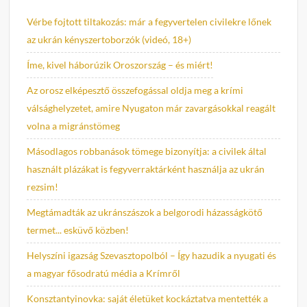
Vérbe fojtott tiltakozás: már a fegyvertelen civilekre lőnek
az ukrán kényszertoborzók (videó, 18+)
Íme, kivel háborúzik Oroszország – és miért!
Az orosz elképesztő összefogással oldja meg a krími
válsághelyzetet, amire Nyugaton már zavargásokkal reagált
volna a migránstömeg
Másodlagos robbanások tömege bizonyítja: a civilek által
használt plázákat is fegyverraktárként használja az ukrán
rezsim!
Megtámadták az ukránszászok a belgorodi házasságkötő
termet... esküvő közben!
Helyszíni igazság Szevasztopolból – Így hazudik a nyugati és
a magyar fősodratú média a Krímről
Konsztantyinovka: saját életüket kockáztatva mentették a