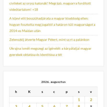
civileket az orosz katonák! Megrázó, magyarra fordított
videótartalom! +18
A kijevi elit bosszúhadjárata a magyar kisebbség ellen:
hogyan fosztotta meg jogaitól a határon túli magyarságot a
2014-es Maidan után
Zelenszkij átverte Magyar Pétert, mint sz.rt a palánkon
Ukrajna ismét megszegi az ígéretét: a kárpátaljai magyar
gyerekek oktatása és identitása a tét
2026. augusztus
h
K
s
c
p
s
v
1
2
3
4
5
6
7
8
9