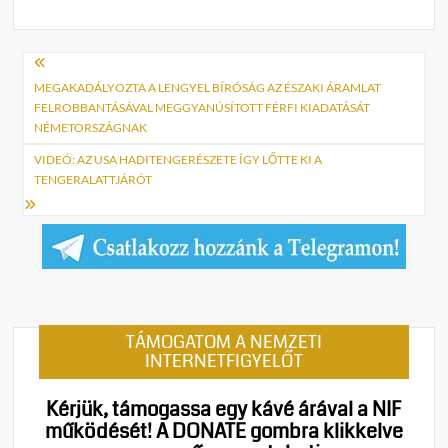
Bejegyzés
navigáció
MEGAKADÁLYOZTA A LENGYEL BÍRÓSÁG AZ ÉSZAKI ÁRAMLAT
FELROBBANTÁSÁVAL MEGGYANÚSÍTOTT FÉRFI KIADATÁSÁT
NÉMETORSZÁGNAK
VIDEÓ: AZ USA HADITENGERÉSZETE ÍGY LŐTTE KI A
TENGERALATTJÁRÓT
TÁMOGATOM A NEMZETI
INTERNETFIGYELŐT
Kérjük, támogassa egy kávé árával a NIF
működését!
A DONATE gombra klikkelve