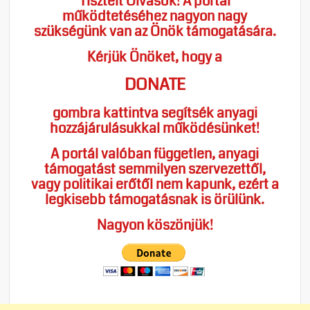
Tisztelt Olvasók! A portál
működtetéséhez nagyon nagy
szükségünk van az Önök támogatására.
Kérjük Önöket, hogy a
DONATE
gombra kattintva segítsék anyagi
hozzájárulásukkal működésünket!
A portál valóban független, anyagi
támogatást semmilyen szervezettől,
vagy politikai erőtől nem kapunk, ezért a
legkisebb támogatásnak is örülünk.
Nagyon köszönjük!