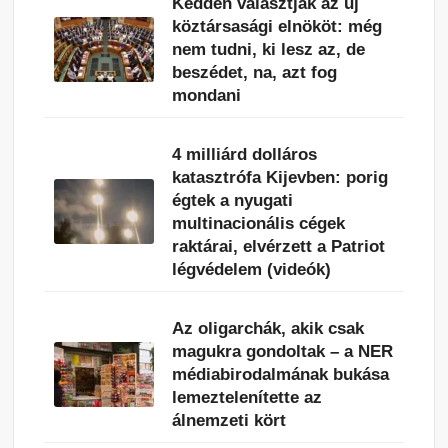
Kedden választják az új
köztársasági elnököt: még
nem tudni, ki lesz az, de
beszédet, na, azt fog
mondani
4 milliárd dolláros
katasztrófa Kijevben: porig
égtek a nyugati
multinacionális cégek
raktárai, elvérzett a Patriot
légvédelem (videók)
Az oligarchák, akik csak
magukra gondoltak – a NER
médiabirodalmának bukása
lemeztelenítette az
álnemzeti kört