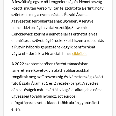
A feszültség egyre nő Lengyelország és Németország
között, miután Varsó nyíltan felszólította Berlint, hogy
szüntesse meg a nyomozást az Északi Áramlat
gázvezeték felrobbantásának ügyében. A lengyel
nemzetbiztonsági hivatal vezetője, Slawomir
Cenckiewicz szerint a német eljárás érthetetlen és
ellentétes a szövetségi érdekekkel, hiszen a robbantás
a Putyin háborús gépezetének egyik pénzforrását
vágta el – derül ki a Financial Times
cikkéből
.
A 2022 szeptemberében történt támadásban
ismeretlen elkövetők víz alatti robbanásokkal
rongálták meg az Oroszország és Németország között
futó Északi Áramlat 1 és 2 vezetékpárját. A svéd és
dán hatóságok már lezárták vizsgálataikat, de a német
ügyészség tovább nyomoz, sőt európai
elfogatóparancsot is kiadott több ukrán gyanúsított
ellen.