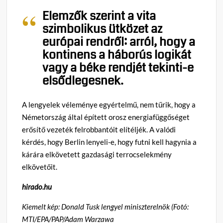
Elemzők szerint a vita
szimbolikus ütközet az
európai rendről: arról, hogy a
kontinens a háborús logikát
vagy a béke rendjét tekinti-e
elsődlegesnek.
A lengyelek véleménye egyértelmű, nem tűrik, hogy a
Németország által épített orosz energiafüggőséget
erősítő vezeték felrobbantóit elítéljék. A valódi
kérdés, hogy Berlin lenyeli-e, hogy futni kell hagynia a
kárára elkövetett gazdasági terrocselekmény
elkövetőit.
hirado.hu
Kiemelt kép:
Donald Tusk lengyel miniszterelnök (Fotó:
MTI/EPA/PAP/Adam Warzawa