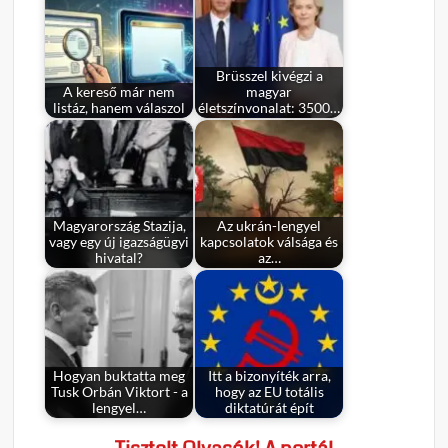
Brüsszel kivégzi a
A kereső már nem
magyar
listáz, hanem válaszol
életszínvonalat: 3500…
Magyarország Stazija,
Az ukrán-lengyel
vagy egy új igazságügyi
kapcsolatok válsága és
hivatal?
az…
Hogyan buktatta meg
Itt a bizonyíték arra,
Tusk Orbán Viktort - a
hogy az EU totális
lengyel…
diktatúrát épít