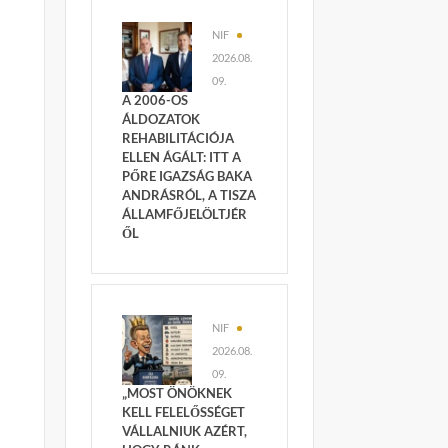
NIF
2026.08.
09.
A 2006-OS
ÁLDOZATOK
REHABILITÁCIÓJA
ELLEN ÁGÁLT: ITT A
PŐRE IGAZSÁG BAKA
ANDRÁSRÓL, A TISZA
ÁLLAMFŐJELÖLTJÉR
ŐL
NIF
2026.08.
09.
„MOST ÖNÖKNEK
KELL FELELŐSSÉGET
VÁLLALNIUK AZÉRT,