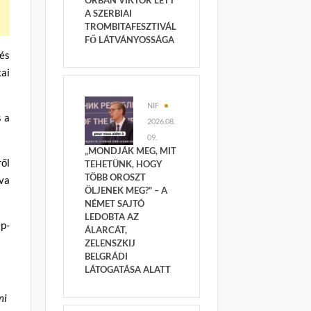
ORBÁN VIKTOR LETT
A SZERBIAI
TROMBITAFESZTIVÁL
FŐ LÁTVÁNYOSSÁGA
és
kai
NIF
s a
2026.08.
09.
„MONDJÁK MEG, MIT
ről
TEHETÜNK, HOGY
TÖBB OROSZT
va
ÖLJENEK MEG?” – A
NÉMET SAJTÓ
LEDOBTA AZ
p-
ÁLARCÁT,
ZELENSZKIJ
BELGRÁDI
LÁTOGATÁSA ALATT
ni