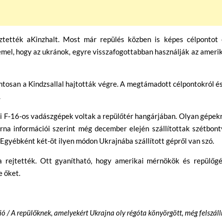
ztették aKinzhalt. Most már repülés közben is képes célpontot 
emel, hogy az ukránok, egyre visszafogottabban használják az ameri
ntosan a Kindzsallal hajtották végre. A megtámadott célpontokról é
.
i F-16-os vadászgépek voltak a repülőtér hangárjában. Olyan gépek
na információi szerint még december elején szállítottak szétbont
Egyébként két-öt ilyen módon Ukrajnába szállított gépről van szó.
 rejtették. Ott gyanítható, hogy amerikai mérnökök és repülőgé
e őket.
ció / A repülőknek, amelyekért Ukrajna oly régóta könyörgött, még felszáll