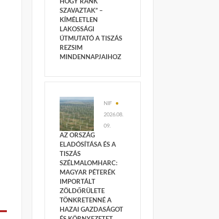
HOGY RÁNK
SZAVAZTAK” –
KÍMÉLETLEN
LAKOSSÁGI
ÚTMUTATÓ A TISZÁS
REZSIM
MINDENNAPJAIHOZ
NIF
2026.08.
09.
AZ ORSZÁG
ELADÓSÍTÁSA ÉS A
TISZÁS
SZÉLMALOMHARC:
MAGYAR PÉTERÉK
IMPORTÁLT
ZÖLDŐRÜLETE
TÖNKRETENNÉ A
HAZAI GAZDASÁGOT
ÉS KÖRNYEZETET