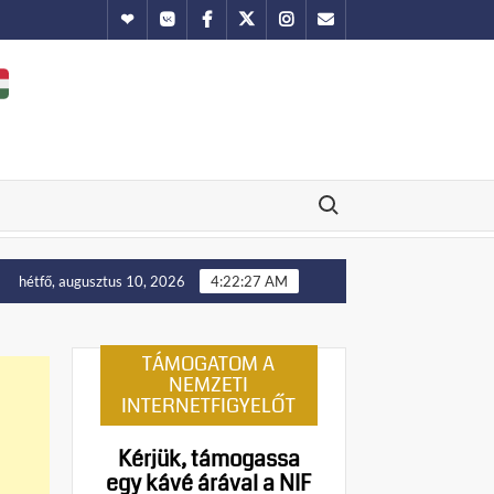
Hundub
Vkontakte
Facebook
Twitter
Instagram
Email
Search for:
lállítását!
Putyin: Ukrajna nyugati területei előbb-utóbb 
hétfő, augusztus 10, 2026
4:22:28 AM
TÁMOGATOM A
NEMZETI
INTERNETFIGYELŐT
Kérjük, támogassa
egy kávé árával a NIF