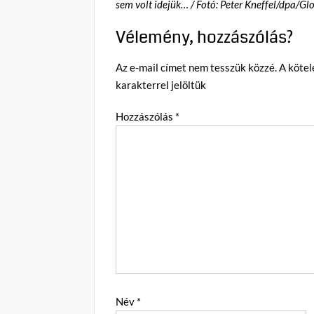
sem volt idejük… / Fotó: Peter Kneffel/dpa/Gl
Vélemény, hozzászólás?
Az e-mail címet nem tesszük közzé.
A köte
karakterrel jelöltük
Hozzászólás
*
Név
*