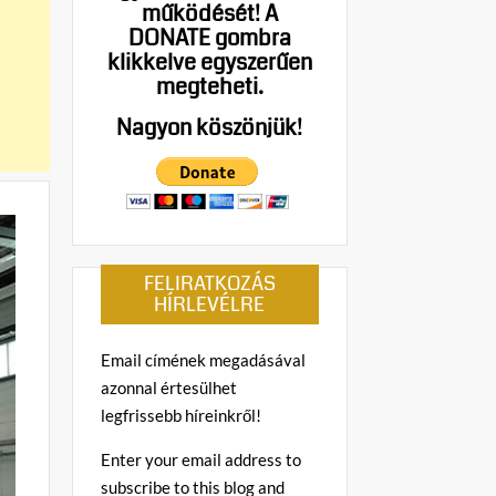
működését!
A
DONATE gombra
klikkelve egyszerűen
megteheti.
Nagyon köszönjük!
FELIRATKOZÁS
HÍRLEVÉLRE
Email címének megadásával
azonnal értesülhet
legfrissebb híreinkről!
Enter your email address to
subscribe to this blog and