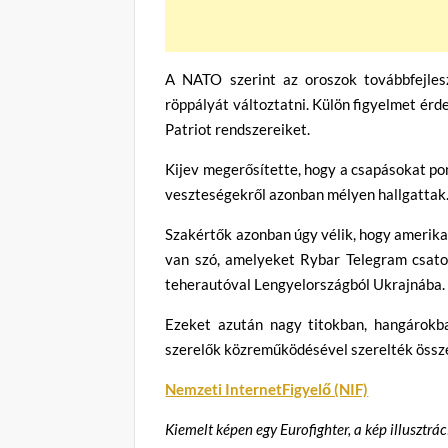
A NATO szerint az oroszok továbbfejles
röppályát változtatni. Külön figyelmet érd
Patriot rendszereiket.
Kijev megerősítette, hogy a csapásokat po
veszteségekről azonban mélyen hallgattak
Szakértők azonban úgy vélik, hogy amerika
van szó, amelyeket Rybar Telegram csator
teherautóval Lengyelországból Ukrajnába. 
Ezeket azután nagy titokban, hangárokba
szerelők közreműködésével szerelték össz
Nemzeti InternetFigyelő (NIF)
Kiemelt képen egy Eurofighter, a kép illusztrá