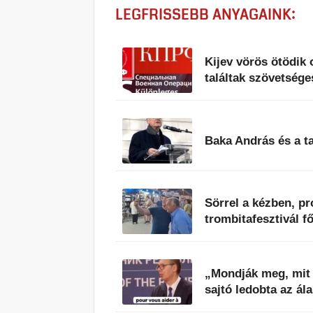
LEGFRISSEBB ANYAGAINK:
Kijev vörös ötödik
találtak szövetség
Baka András és a ta
Sörrel a kézben, pro
trombitafesztivál f
„Mondják meg, mit 
sajtó ledobta az ála