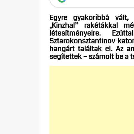
Egyre gyakoribbá vált,
„Kinzhal” rakétákkal
mé
létesítményeire. Ezút
Sztarokonsztantinov katon
hangárt találtak el. Az a
segítettek – számolt be a t