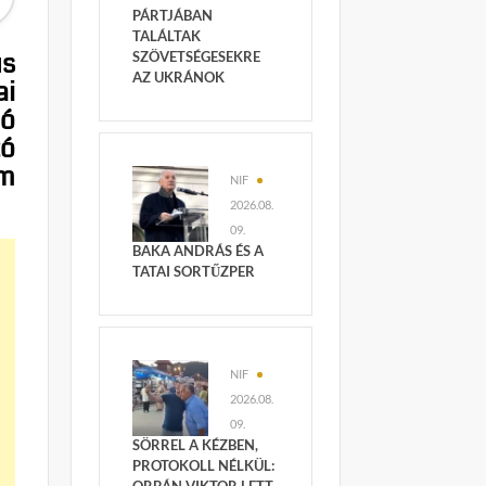
PÁRTJÁBAN
TALÁLTAK
us
SZÖVETSÉGESEKRE
AZ UKRÁNOK
ai
tó
zó
em
NIF
2026.08.
09.
BAKA ANDRÁS ÉS A
TATAI SORTŰZPER
NIF
2026.08.
09.
SÖRREL A KÉZBEN,
PROTOKOLL NÉLKÜL: