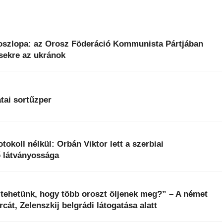
 oszlopa: az Orosz Föderáció Kommunista Pártjában
esekre az ukránok
tai sortűzper
tokoll nélkül: Orbán Viktor lett a szerbiai
ő látványossága
tehetünk, hogy több oroszt öljenek meg?” – A német
rcát, Zelenszkij belgrádi látogatása alatt