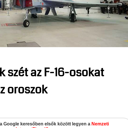
ék szét az F-16-osokat
az oroszok
gy a Google keresőben elsők között legyen a
Nemzeti