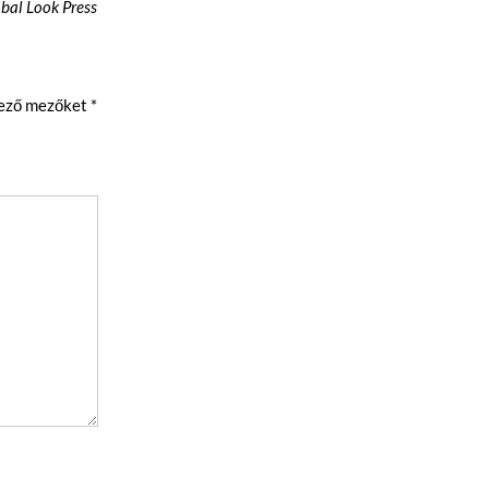
obal Look Press
lező mezőket
*