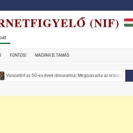
RNETFIGYELŐ (NIF)
dről
D
FONTOS!
MAGYAR B. TAMÁS
az 50-es évek rémuralma: Megszavazta az országgyűlés a tiszás ÁVH fe