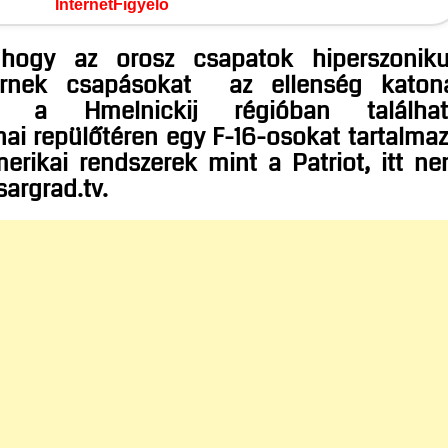
InternetFigyelő
 hogy az orosz csapatok hiperszonik
rnek
csapásokat az ellenség katon
tal a Hmelnickij régióban találha
ai repülőtéren egy F-16-osokat tartalma
merikai rendszerek mint a Patriot, itt n
sargrad.tv.