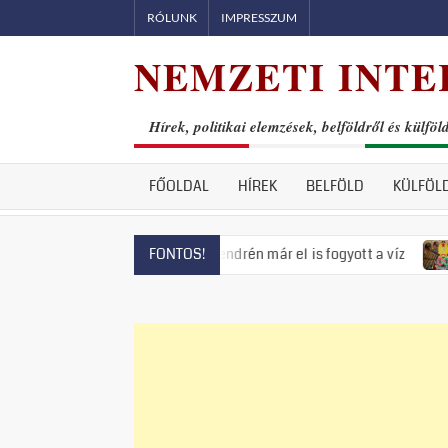
Skip
RÓLUNK
IMPRESSZUM
to
NEMZETI INTE
content
Hírek, politikai elemzések, belföldről és külföl
FŐOLDAL
HÍREK
BELFÖLD
KÜLFÖL
s fenyeget, Szentendrén már el is fogyott a víz
Visszatért 
FONTOS!