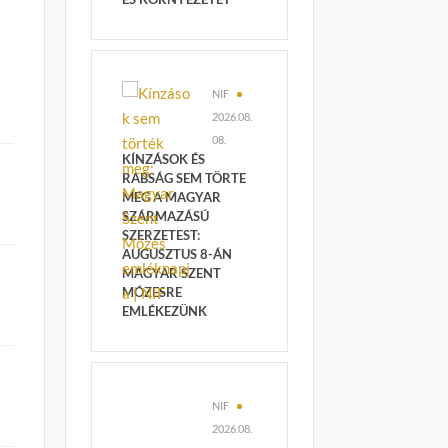
NIF
2026.08.
08.
KÍNZÁSOK ÉS
RABSÁG SEM TÖRTE
MEG A MAGYAR
SZÁRMAZÁSÚ
SZERZETEST:
AUGUSZTUS 8-ÁN
MAGYAR SZENT
MÓZESRE
EMLÉKEZÜNK
NIF
2026.08.