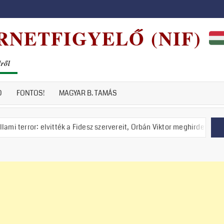
RNETFIGYELŐ (NIF)
dről
D
FONTOS!
MAGYAR B. TAMÁS
lvitték a Fidesz szervereit, Orbán Viktor meghirdette a nemzeti ellenál