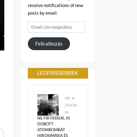
receive notifications of new
posts by email.
Email
cím
megadása
Feliratkozás
LEGFRISSEBBEK
NIF
2026.08.
06.
NE FIRTASSUK, KI
DOBOTT
ATOMBOMBÁT
HIROSIMÁRA ÉS