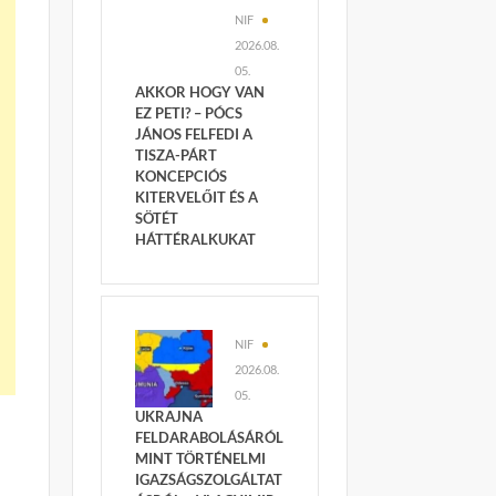
NIF
2026.08.
05.
AKKOR HOGY VAN
EZ PETI? – PÓCS
JÁNOS FELFEDI A
TISZA-PÁRT
KONCEPCIÓS
KITERVELŐIT ÉS A
SÖTÉT
HÁTTÉRALKUKAT
NIF
2026.08.
05.
UKRAJNA
FELDARABOLÁSÁRÓL
MINT TÖRTÉNELMI
IGAZSÁGSZOLGÁLTAT