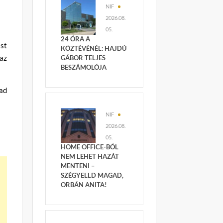
NIF
2026.08.
05.
24 ÓRA A
ást
KÖZTÉVÉNÉL: HAJDÚ
az
GÁBOR TELJES
BESZÁMOLÓJA
ad
NIF
2026.08.
05.
HOME OFFICE-BÓL
NEM LEHET HAZÁT
MENTENI –
SZÉGYELLD MAGAD,
ORBÁN ANITA!