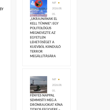
NIF
gy
2026.08.
05.
„UKRAJNÁNAK EL
KELL TŰNNIE”: EGY
POLITOLÓGUS
MEGNEVEZTE AZ
EGYETLEN
LEHETŐSÉGET A
KIJEVBŐL KIINDULÓ
TERROR
MEGÁLLÍTÁSÁRA
NIF
2026.08.
05.
FÉNYES NAPPAL
SEMMISÍTI MEG A
DRÓNRAJOKAT KÍNA
TITKOS FEGYVERE –