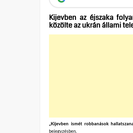
Kijevben az éjszaka foly
közölte az ukrán állami tel
„Kijevben ismét robbanások hallatszana
bejegyzésben.