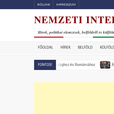
Skip
RÓLUNK
IMPRESSZUM
to
NEMZETI INTE
content
Hírek, politikai elemzések, belföldről és külföl
FŐOLDAL
HÍREK
BELFÖLD
KÜLFÖL
lországhoz, Magyarországhoz és Romániához
Állami terror: e
FONTOS!