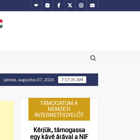
Hundub
Vkontakte
Facebook
Twitter
Instagram
Email
Search for:
lást!
Manny Pacquiao és tíz abortusztúlélő üzenete a foci-v
péntek, augusztus 07, 2026
7:17:36 AM
TÁMOGATOM A
NEMZETI
INTERNETFIGYELŐT
Kérjük, támogassa
egy kávé árával a NIF