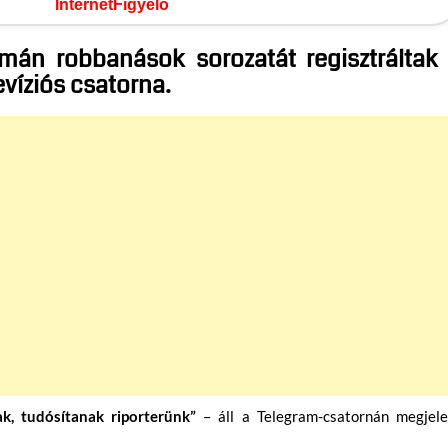
InternetFigyelő
amán robbanások sorozatát regisztráltak
evíziós csatorna.
k, tudósítanak riporterünk”
– áll a Telegram-csatornán megjele