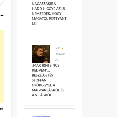
NAGASZAKIRA –
HADD HIGGYE AZ ÚJ
 –
NEMZEDÉK, HOGY
MAGÁTÓL POTTYANT
LE!
NIF
2026.08.
06.
„MÁR ÍRNI SINCS
KEDVEM”…
BESZÉLGETÉS
STOFFÁN
GYÖRGGYEL A
MAGYARSÁGRÓL ÉS
A VILÁGRÓL
nt