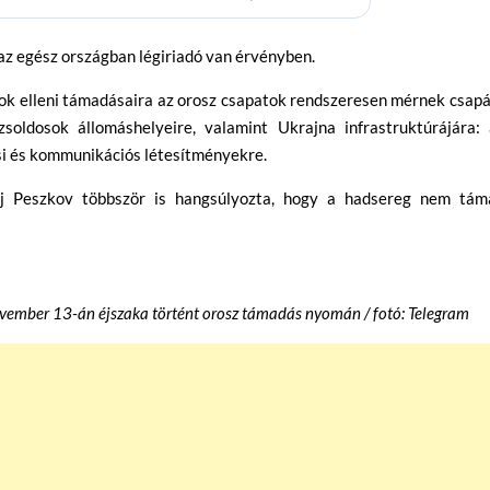
az egész országban légiriadó van érvényben.
tok elleni támadásaira az orosz csapatok rendszeresen mérnek csap
soldosok állomáshelyeire, valamint Ukrajna infrastruktúrájára: 
tási és kommunikációs létesítményekre.
ij Peszkov többször is hangsúlyozta, hogy a hadsereg nem tám
vember 13-án éjszaka történt orosz támadás nyomán / fotó: Telegram