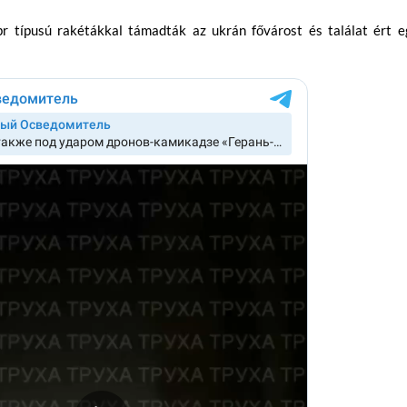
br típusú rakétákkal támadták az ukrán fővárost és találat ért e