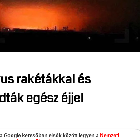
ikus rakétákkal és
ták egész éjjel
gy a Google keresőben elsők között legyen a
Nemzeti