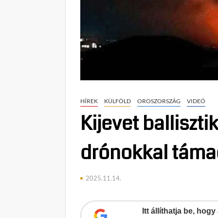
HÍREK
KÜLFÖLD
OROSZORSZÁG
VIDEÓ
Kijevet balliszt
drónokkal támad
2025.11.14.
Itt állíthatja be, ho