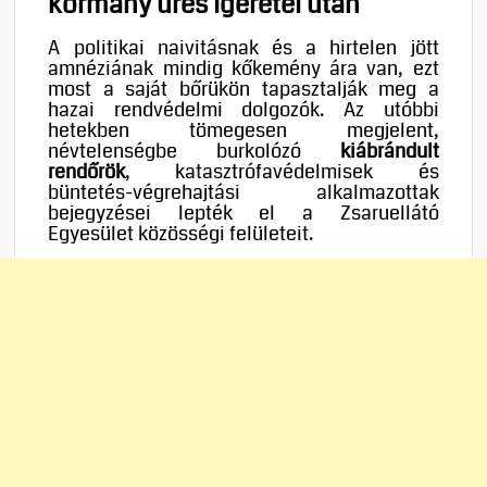
kormány üres ígéretei után
A politikai naivitásnak és a hirtelen jött
amnéziának mindig kőkemény ára van, ezt
most a saját bőrükön tapasztalják meg a
hazai rendvédelmi dolgozók. Az utóbbi
hetekben tömegesen megjelent,
névtelenségbe burkolózó
kiábrándult
rendőrök
, katasztrófavédelmisek és
büntetés-végrehajtási alkalmazottak
bejegyzései lepték el a Zsaruellátó
Egyesület közösségi felületeit.