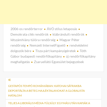
2006-os rendőrterror
ÁVÓ stílus letaposás
Demokrata cikk rendőrök
kiábrándult rendőrök
létszámhiány túlóra rendőrség
Magyar Péter
rendőrség
Nemzeti InternetFigyelő
rendvédelmi
dolgozók bére
Tisza párt kampányígéretek
Tóth
Gábor budapesti rendőrfőkapitány
új rendőrfőkapitány
meghallgatás
Zsaruellátó Egyesület bejegyzések
Bejegyzés
navigáció
GESTAPÓS TEMPÓ ROMÁNIÁBAN: KATONAI SÁTRAKBA
DEPORTÁLTA A BETEG HAJLÉKTALANOKAT A GLOBALISTA
HATALOM
TELJES A LIBERÁLIS MÉDIA-TÚLSÚLY: EGYMÁS UTÁN KAPJÁK A