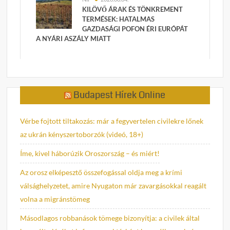
KILÖVŐ ÁRAK ÉS TÖNKREMENT
TERMÉSEK: HATALMAS
GAZDASÁGI POFON ÉRI EURÓPÁT
A NYÁRI ASZÁLY MIATT
Budapest Hírek Online
Vérbe fojtott tiltakozás: már a fegyvertelen civilekre lőnek
az ukrán kényszertoborzók (videó, 18+)
Íme, kivel háborúzik Oroszország – és miért!
Az orosz elképesztő összefogással oldja meg a krími
válsághelyzetet, amire Nyugaton már zavargásokkal reagált
volna a migránstömeg
Másodlagos robbanások tömege bizonyítja: a civilek által