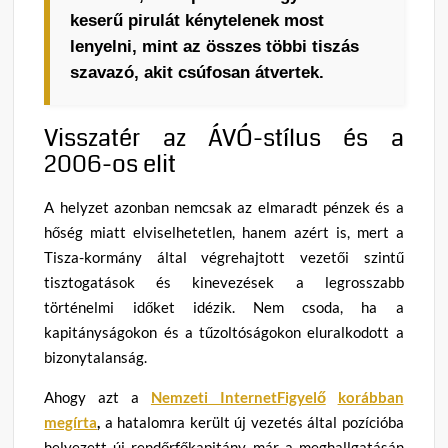
keserű pirulát kénytelenek most
lenyelni, mint az összes többi tiszás
szavazó, akit csúfosan átvertek.
Visszatér az ÁVÓ-stílus és a
2006-os elit
A helyzet azonban nemcsak az elmaradt pénzek és a
hőség miatt elviselhetetlen, hanem azért is, mert a
Tisza-kormány által végrehajtott vezetői szintű
tisztogatások és kinevezések a legrosszabb
történelmi időket idézik. Nem csoda, ha a
kapitányságokon és a tűzoltóságokon eluralkodott a
bizonytalanság.
Ahogy azt a
Nemzeti InternetFigyelő
korábban
megírta
,
a hatalomra került új vezetés által pozícióba
helyezett új rendőrfőkapitány már a meghallgatásán