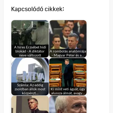
Kapcsolódó cikkek:
A híres Erzsébet hídi
blokád - A diktátor
A rombolás anatómiája
neve változott
- Magyar Péter és a…
Számla: Az eddig
zsoldban állók most
Ki mint veti ágyát, úgy
közpénzt…
alussza álmát, avagy…