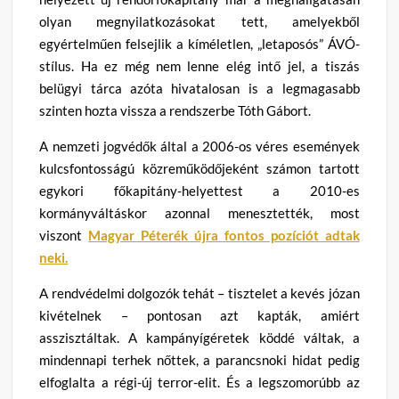
olyan megnyilatkozásokat tett, amelyekből
egyértelműen felsejlik a kíméletlen, „letaposós” ÁVÓ-
stílus. Ha ez még nem lenne elég intő jel, a tiszás
belügyi tárca azóta hivatalosan is a legmagasabb
szinten hozta vissza a rendszerbe Tóth Gábort.
A nemzeti jogvédők által a 2006-os véres események
kulcsfontosságú közreműködőjeként számon tartott
egykori főkapitány-helyettest a 2010-es
kormányváltáskor azonnal menesztették, most
viszont
Magyar Péterék újra fontos pozíciót adtak
neki.
A rendvédelmi dolgozók tehát – tisztelet a kevés józan
kivételnek – pontosan azt kapták, amiért
asszisztáltak. A kampányígéretek köddé váltak, a
mindennapi terhek nőttek, a parancsnoki hidat pedig
elfoglalta a régi-új terror-elit. És a legszomorúbb az