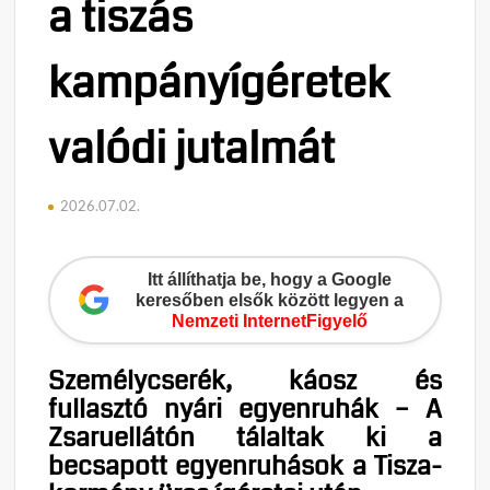
a tiszás
kampányígéretek
valódi jutalmát
2026.07.02.
Itt állíthatja be, hogy a Google
keresőben elsők között legyen a
Nemzeti InternetFigyelő
Személycserék, káosz és
fullasztó nyári egyenruhák – A
Zsaruellátón tálaltak ki a
becsapott egyenruhások a Tisza-