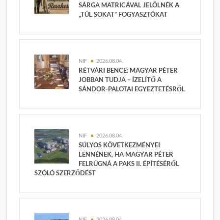
SÁRGA MATRICÁVAL JELÖLNÉK A
„TÚL SOKAT” FOGYASZTÓKAT
NIF
2026.08.04.
RÉTVÁRI BENCE: MAGYAR PÉTER
JOBBAN TUDJA – ÍZELÍTŐ A
SÁNDOR-PALOTAI EGYEZTETÉSRŐL
NIF
2026.08.04.
SÚLYOS KÖVETKEZMÉNYEI
LENNÉNEK, HA MAGYAR PÉTER
FELRÚGNÁ A PAKS II. ÉPÍTÉSÉRŐL
SZÓLÓ SZERZŐDÉST
NIF
2026.08.04.