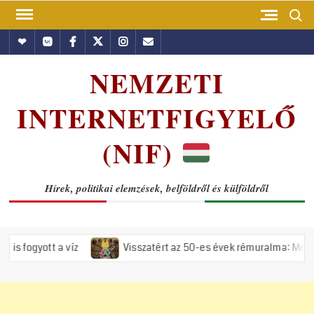
Skip
Search
to
Hundub
Vkontakte
Facebook
Twitter
Instagram
Email
content
NEMZETI
INTERNETFIGYELŐ
(NIF)
Hírek, politikai elemzések, belföldről és külföldről
íz
Visszatért az 50-es évek rémuralma: Megszavazta az orszá