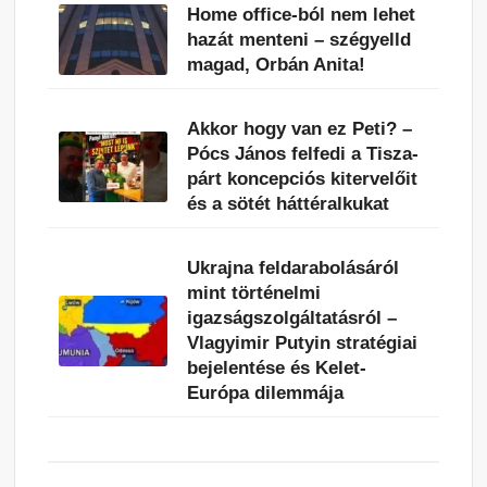
Home office-ból nem lehet
hazát menteni – szégyelld
magad, Orbán Anita!
Akkor hogy van ez Peti? –
Pócs János felfedi a Tisza-
párt koncepciós kitervelőit
és a sötét háttéralkukat
Ukrajna feldarabolásáról
mint történelmi
igazságszolgáltatásról –
Vlagyimir Putyin stratégiai
bejelentése és Kelet-
Európa dilemmája