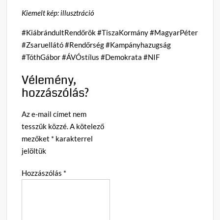
Kiemelt kép: illusztráció
#KiábrándultRendőrök #TiszaKormány #MagyarPéter
#Zsaruellátó #Rendőrség #Kampányhazugság
#TóthGábor #ÁVÓstílus #Demokrata #NIF
Vélemény,
hozzászólás?
Az e-mail címet nem
tesszük közzé.
A kötelező
mezőket
*
karakterrel
jelöltük
Hozzászólás
*