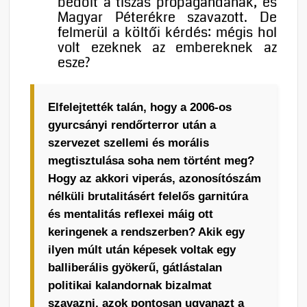
bedőlt a tiszás propagandának, és
Magyar Péterékre szavazott. De
felmerül a költői kérdés: mégis hol
volt ezeknek az embereknek az
esze?
Elfelejtették talán, hogy a 2006-os
gyurcsányi rendőrterror után a
szervezet szellemi és morális
megtisztulása soha nem történt meg?
Hogy az akkori viperás, azonosítószám
nélküli brutalitásért felelős garnitúra
és mentalitás reflexei máig ott
keringenek a rendszerben? Akik egy
ilyen múlt után képesek voltak egy
balliberális gyökerű, gátlástalan
politikai kalandornak bizalmat
szavazni, azok pontosan ugyanazt a