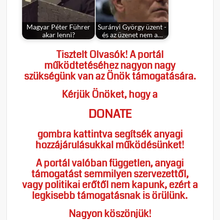
Magyar Péter Führer
Surányi György üzent -
akar lenni?
és az üzenet nem a…
Tisztelt Olvasók! A portál
működtetéséhez nagyon nagy
szükségünk van az Önök támogatására.
Kérjük Önöket, hogy a
DONATE
gombra kattintva segítsék anyagi
hozzájárulásukkal működésünket!
A portál valóban független, anyagi
támogatást semmilyen szervezettől,
vagy politikai erőtől nem kapunk, ezért a
legkisebb támogatásnak is örülünk.
Nagyon köszönjük!