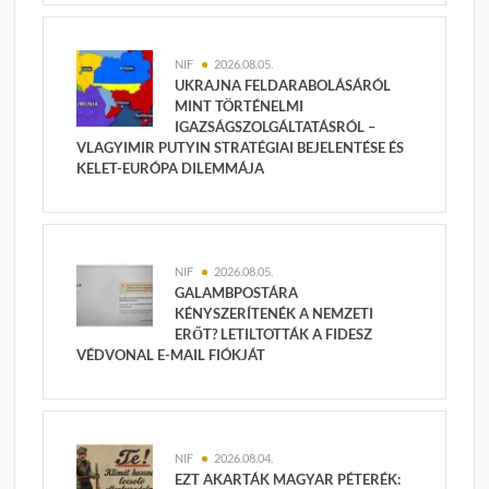
NIF
2026.08.05.
UKRAJNA FELDARABOLÁSÁRÓL
MINT TÖRTÉNELMI
IGAZSÁGSZOLGÁLTATÁSRÓL –
VLAGYIMIR PUTYIN STRATÉGIAI BEJELENTÉSE ÉS
KELET-EURÓPA DILEMMÁJA
NIF
2026.08.05.
GALAMBPOSTÁRA
KÉNYSZERÍTENÉK A NEMZETI
ERŐT? LETILTOTTÁK A FIDESZ
VÉDVONAL E-MAIL FIÓKJÁT
NIF
2026.08.04.
EZT AKARTÁK MAGYAR PÉTERÉK: