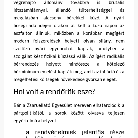
végrehajtó állomány továbbra is brutális
létszámhiánnyal, állandó túlterheltséggel és
megalázóan alacsony bérekkel küzd. A nyári
hőségriadó idején órákon át kell a tűző napon az
aszfalton állniuk, miközben a korábban megígért
modern felszerelések helyett olyan silány, nem
szellőző nyári egyenruhát kaptak, amelyben a
szolgálat kész fizikai kínzássá válik. Az ígért radikális
bérrendezés helyett mindössze a kötelező
bérminimum-emelést kapták meg, amit az infláció és a
megélhetési költségek növekedése gyorsan eléget.
Hol volt a rendőrök esze?
Bár a Zsaruellátó Egyesület mereven elhatárolódik a
pártpolitikától, a sorok között olvasva teljesen
egyértelmű a helyzet:
a rendvédelmiek jelentős része