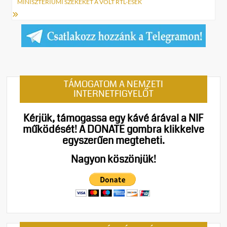
MINISZTÉRIUMI SZÉKEKET A VOLT RTL-ESEK
TÁMOGATOM A NEMZETI
INTERNETFIGYELŐT
Kérjük, támogassa egy kávé árával a NIF
működését!
A DONATE gombra klikkelve
egyszerűen megteheti.
Nagyon köszönjük!