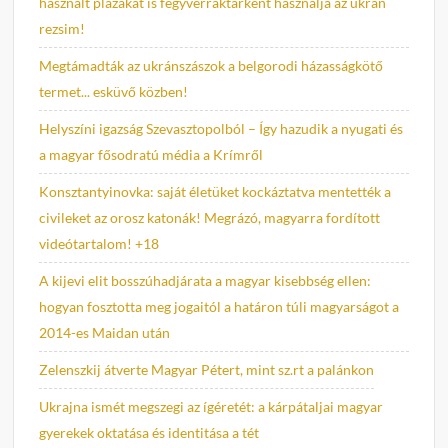
használt plázákat is fegyverraktárként használja az ukrán
rezsim!
Megtámadták az ukránszászok a belgorodi házasságkötő
termet... esküvő közben!
Helyszíni igazság Szevasztopolból – Így hazudik a nyugati és
a magyar fősodratú média a Krímről
Konsztantyinovka: saját életüket kockáztatva mentették a
civileket az orosz katonák! Megrázó, magyarra fordított
videótartalom! +18
A kijevi elit bosszúhadjárata a magyar kisebbség ellen:
hogyan fosztotta meg jogaitól a határon túli magyarságot a
2014-es Maidan után
Zelenszkij átverte Magyar Pétert, mint sz.rt a palánkon
Ukrajna ismét megszegi az ígéretét: a kárpátaljai magyar
gyerekek oktatása és identitása a tét