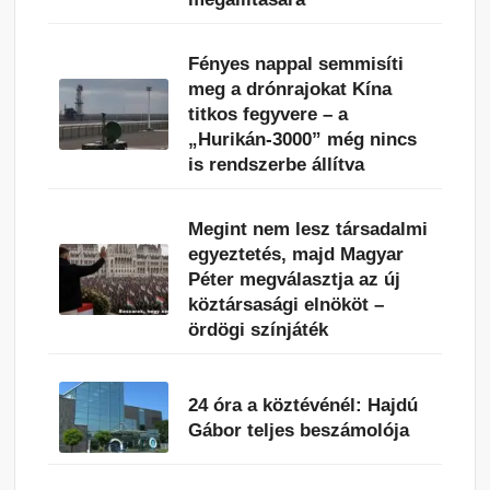
Fényes nappal semmisíti
meg a drónrajokat Kína
titkos fegyvere – a
„Hurikán-3000” még nincs
is rendszerbe állítva
Megint nem lesz társadalmi
egyeztetés, majd Magyar
Péter megválasztja az új
köztársasági elnököt –
ördögi színjáték
24 óra a köztévénél: Hajdú
Gábor teljes beszámolója