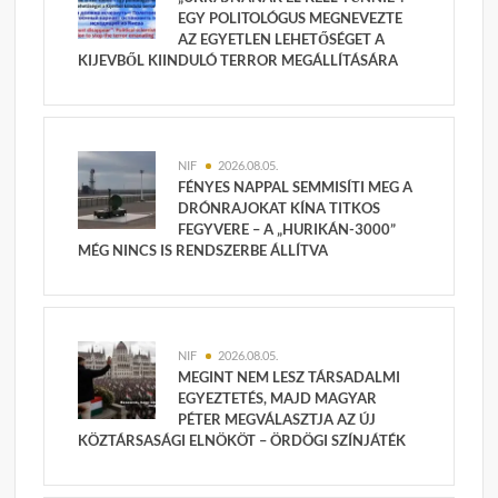
EGY POLITOLÓGUS MEGNEVEZTE
AZ EGYETLEN LEHETŐSÉGET A
KIJEVBŐL KIINDULÓ TERROR MEGÁLLÍTÁSÁRA
NIF
2026.08.05.
FÉNYES NAPPAL SEMMISÍTI MEG A
DRÓNRAJOKAT KÍNA TITKOS
FEGYVERE – A „HURIKÁN-3000”
MÉG NINCS IS RENDSZERBE ÁLLÍTVA
NIF
2026.08.05.
MEGINT NEM LESZ TÁRSADALMI
EGYEZTETÉS, MAJD MAGYAR
PÉTER MEGVÁLASZTJA AZ ÚJ
KÖZTÁRSASÁGI ELNÖKÖT – ÖRDÖGI SZÍNJÁTÉK