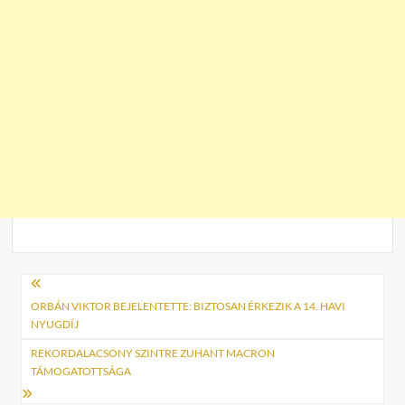
Bejegyzés
navigáció
ORBÁN VIKTOR BEJELENTETTE: BIZTOSAN ÉRKEZIK A 14. HAVI
NYUGDÍJ
REKORDALACSONY SZINTRE ZUHANT MACRON
TÁMOGATOTTSÁGA