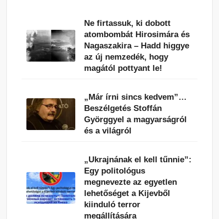
Ne firtassuk, ki dobott
atombombát Hirosimára és
Nagaszakira – Hadd higgye
az új nemzedék, hogy
magától pottyant le!
„Már írni sincs kedvem”…
Beszélgetés Stoffán
Györggyel a magyarságról
és a világról
„Ukrajnának el kell tűnnie”:
Egy politológus
megnevezte az egyetlen
lehetőséget a Kijevből
kiinduló terror
megállítására