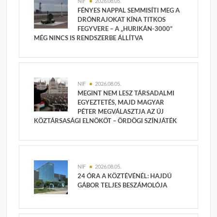
NIF
2026.08.05.
FÉNYES NAPPAL SEMMISÍTI MEG A
DRÓNRAJOKAT KÍNA TITKOS
FEGYVERE – A „HURIKÁN-3000”
MÉG NINCS IS RENDSZERBE ÁLLÍTVA
NIF
2026.08.05.
MEGINT NEM LESZ TÁRSADALMI
EGYEZTETÉS, MAJD MAGYAR
PÉTER MEGVÁLASZTJA AZ ÚJ
KÖZTÁRSASÁGI ELNÖKÖT – ÖRDÖGI SZÍNJÁTÉK
NIF
2026.08.05.
24 ÓRA A KÖZTÉVÉNÉL: HAJDÚ
GÁBOR TELJES BESZÁMOLÓJA