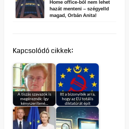
Home office-ból nem lehet
hazát menteni – szégyelld
magad, Orbán Anita!
Kapcsolódó cikkek:
A tiszás szavazók is
Itt a bizonyíték arra,
megéreznék: Így
hogy az EU totális
kényszerítené…
diktatúrát épít