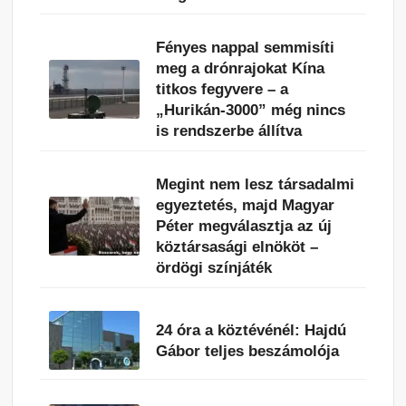
Fényes nappal semmisíti
meg a drónrajokat Kína
titkos fegyvere – a
„Hurikán-3000” még nincs
is rendszerbe állítva
Megint nem lesz társadalmi
egyeztetés, majd Magyar
Péter megválasztja az új
köztársasági elnököt –
ördögi színjáték
24 óra a köztévénél: Hajdú
Gábor teljes beszámolója