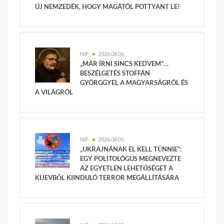
ÚJ NEMZEDÉK, HOGY MAGÁTÓL POTTYANT LE!
NIF
2026.08.06.
„MÁR ÍRNI SINCS KEDVEM”…
BESZÉLGETÉS STOFFÁN
GYÖRGGYEL A MAGYARSÁGRÓL ÉS
A VILÁGRÓL
NIF
2026.08.05.
„UKRAJNÁNAK EL KELL TŰNNIE”:
EGY POLITOLÓGUS MEGNEVEZTE
AZ EGYETLEN LEHETŐSÉGET A
KIJEVBŐL KIINDULÓ TERROR MEGÁLLÍTÁSÁRA