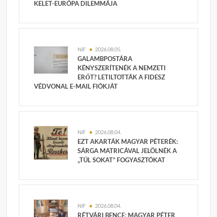
KELET-EURÓPA DILEMMÁJA
NIF
2026.08.05.
GALAMBPOSTÁRA
KÉNYSZERÍTENÉK A NEMZETI
ERŐT? LETILTOTTÁK A FIDESZ
VÉDVONAL E-MAIL FIÓKJÁT
NIF
2026.08.04.
EZT AKARTÁK MAGYAR PÉTERÉK:
SÁRGA MATRICÁVAL JELÖLNÉK A
„TÚL SOKAT” FOGYASZTÓKAT
NIF
2026.08.04.
RÉTVÁRI BENCE: MAGYAR PÉTER