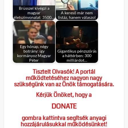
Brüsszel kivégzi a
magyar
A kereső már nem
életszínvonalat: 3500…
listáz, hanem válaszol
Egy hónap, négy
botrány: így
Gigantikus pénzszórás
kormányoz Magyar
a háttérben: 300
Péter
milliárdot…
Tisztelt Olvasók! A portál
működtetéséhez nagyon nagy
szükségünk van az Önök támogatására.
Kérjük Önöket, hogy a
DONATE
gombra kattintva segítsék anyagi
hozzájárulásukkal működésünket!