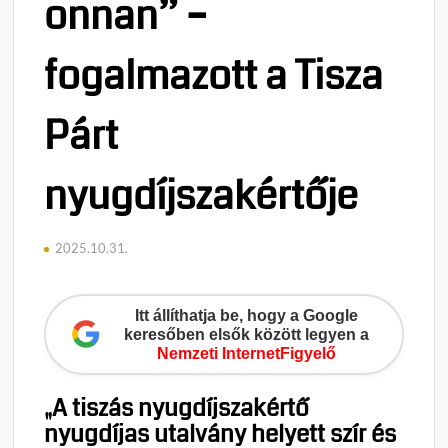
onnan” –
fogalmazott a Tisza
Párt
nyugdíjszakértője
2025.10.31.
Itt állíthatja be, hogy a Google
keresőben elsők között legyen a
Nemzeti InternetFigyelő
„A tiszás nyugdíjszakértő
nyugdíjas utalvány helyett szír és