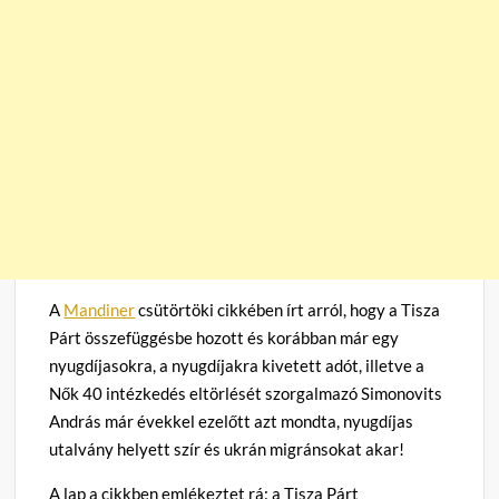
A
Mandiner
csütörtöki cikkében írt arról, hogy a Tisza
Párt összefüggésbe hozott és korábban már egy
nyugdíjasokra, a nyugdíjakra kivetett adót, illetve a
Nők 40 intézkedés eltörlését szorgalmazó Simonovits
András már évekkel ezelőtt azt mondta, nyugdíjas
utalvány helyett szír és ukrán migránsokat akar!
A lap a cikkben emlékeztet rá: a Tisza Párt