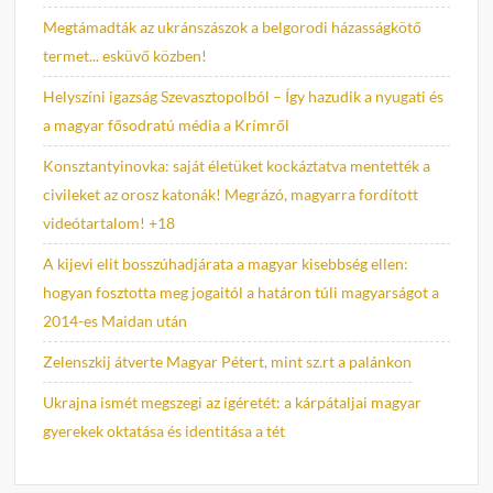
Megtámadták az ukránszászok a belgorodi házasságkötő
termet... esküvő közben!
Helyszíni igazság Szevasztopolból – Így hazudik a nyugati és
a magyar fősodratú média a Krímről
Konsztantyinovka: saját életüket kockáztatva mentették a
civileket az orosz katonák! Megrázó, magyarra fordított
videótartalom! +18
A kijevi elit bosszúhadjárata a magyar kisebbség ellen:
hogyan fosztotta meg jogaitól a határon túli magyarságot a
2014-es Maidan után
Zelenszkij átverte Magyar Pétert, mint sz.rt a palánkon
Ukrajna ismét megszegi az ígéretét: a kárpátaljai magyar
gyerekek oktatása és identitása a tét