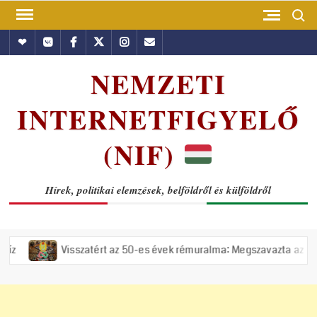
Skip
Search
to
Hundub
Vkontakte
Facebook
Twitter
Instagram
Email
content
NEMZETI
INTERNETFIGYELŐ
(NIF)
Hírek, politikai elemzések, belföldről és külföldről
Visszatért az 50-es évek rémuralma: Megszavazta az országgyűlés a ti