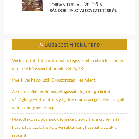
JOBBAN TUDJA – ÍZELÍTŐ A
SÁNDOR-PALOTAI EGYEZTETÉSRŐL
Budapest Hírek Online
Vérbe fojtott tiltakozás: már a fegyvertelen civilekre lőnek
az ukrán kényszertoborzók (videó, 18+)
Íme, kivel háborúzik Oroszország – és miért!
Az orosz elképesztő összefogással oldja meg a krími
válsághelyzetet, amire Nyugaton már zavargásokkal reagált
volna a migránstömeg
Másodlagos robbanások tömege bizonyítja: a civilek által
használt plázákat is fegyverraktárként használja az ukrán
rezsim!