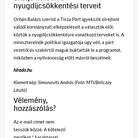
nyugdíjcsökkentési terveit
Orbán Balázs szerint a Tisza Párt igyekszik elrejteni
valódi kormányzati elképzeléseit a választók elől,
köztük a nyugdíjcsökkentésre vonatkozó terveket is. A
miniszterelnök politikai igazgatója úgy véli, a párt
vezetői és szakértői maguk buktatták le a programot,
miközben a nyilvánosság előtt másról beszélnek.
hirado.hu
Kiemelt kép: Simonovits András (Fotó: MTI/Beliczay
László)
Vélemény,
hozzászólás?
Az e-mail címet nem
tesszük közzé.
A kötelező
mezőket
*
karakterrel