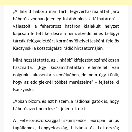
„A hibrid háború már tart, fegyverhasználattal járó
háború azonban jelenleg inkább nincs a láthatáron” –
válaszolt a fehérorosz határon kialakult helyzet
kapcsán feltett kérdésre a nemzetvédelmi és belügyi
tárcák felügyeletéért kormányfőhelyettesként felelős
Kaczynski a közszolgálati rádió hírcsatornáján.
Mint hozzátetette, az „inkább” kifejezést szándékosan
használta. „Egy kiszámíthatatlan ellenféllel van
dolgunk Lukasenka személyében, de nem úgy tűnik,
hogy az eddigieknél többet merészelne” – fejtette ki
Kaczynski.
„Abban bízom, és azt hiszem, a rádióhallgatók is, hogy
háború azért nem lesz” – jelentette ki.
A Fehéroroszországgal szomszédos európai uniós
tagállamok, Lengyelország, Litvánia és Lettország