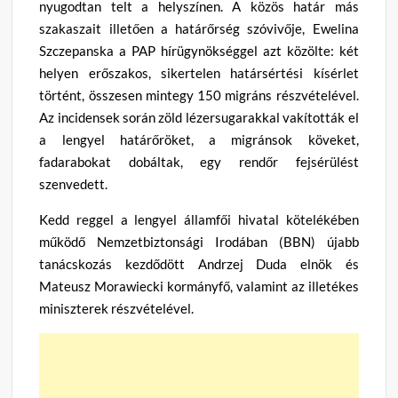
nyugodtan telt a helyszínen. A közös határ más
szakaszait illetően a határőrség szóvivője, Ewelina
Szczepanska a PAP hírügynökséggel azt közölte: két
helyen erőszakos, sikertelen határsértési kísérlet
történt, összesen mintegy 150 migráns részvételével.
Az incidensek során zöld lézersugarakkal vakították el
a lengyel határőröket, a migránsok köveket,
fadarabokat dobáltak, egy rendőr fejsérülést
szenvedett.
Kedd reggel a lengyel államfői hivatal kötelékében
működő Nemzetbiztonsági Irodában (BBN) újabb
tanácskozás kezdődött Andrzej Duda elnök és
Mateusz Morawiecki kormányfő, valamint az illetékes
miniszterek részvételével.