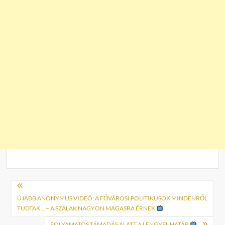
Bejegyzés
navigáció
ÚJABB ANONYMUS VIDEÓ: A FŐVÁROSI POLITIKUSOK MINDENRŐL
TUDTAK… – A SZÁLAK NAGYON MAGASRA ÉRNEK
FOLYAMATOS TÁMADÁS ALATT A LENGYEL HATÁR