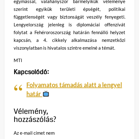
egymással, valahányszor bármelyikük véleménye
szerint egyikük területi épségét, politikai
függetlenségét vagy biztonságát veszély fenyegeti.
Lengyelország jelenleg is diplomáciai offenzívát
folytat a Fehéroroszország határán fennálló helyzet
kapcsán, a 4. cikkely alkalmazása nemzetközi
viszonylatban is hivatalos szintre emelné a témát.
MTI
Kapcsolódó:
Folyamatos támadás alatt a lengyel
határ
Vélemény,
hozzászólás?
Az e-mail címet nem