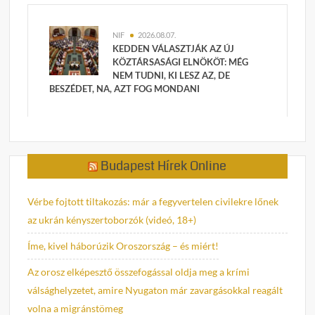
NIF
2026.08.07.
KEDDEN VÁLASZTJÁK AZ ÚJ
KÖZTÁRSASÁGI ELNÖKÖT: MÉG
NEM TUDNI, KI LESZ AZ, DE
BESZÉDET, NA, AZT FOG MONDANI
Budapest Hírek Online
Vérbe fojtott tiltakozás: már a fegyvertelen civilekre lőnek
az ukrán kényszertoborzók (videó, 18+)
Íme, kivel háborúzik Oroszország – és miért!
Az orosz elképesztő összefogással oldja meg a krími
válsághelyzetet, amire Nyugaton már zavargásokkal reagált
volna a migránstömeg