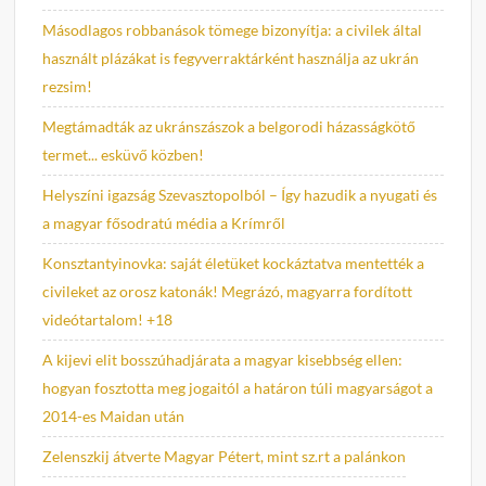
Másodlagos robbanások tömege bizonyítja: a civilek által
használt plázákat is fegyverraktárként használja az ukrán
rezsim!
Megtámadták az ukránszászok a belgorodi házasságkötő
termet... esküvő közben!
Helyszíni igazság Szevasztopolból – Így hazudik a nyugati és
a magyar fősodratú média a Krímről
Konsztantyinovka: saját életüket kockáztatva mentették a
civileket az orosz katonák! Megrázó, magyarra fordított
videótartalom! +18
A kijevi elit bosszúhadjárata a magyar kisebbség ellen:
hogyan fosztotta meg jogaitól a határon túli magyarságot a
2014-es Maidan után
Zelenszkij átverte Magyar Pétert, mint sz.rt a palánkon