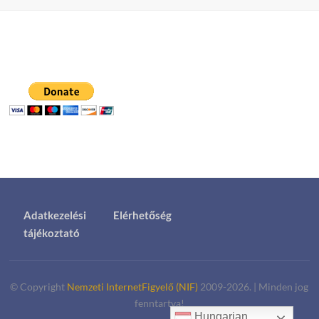
Adatkezelési
Elérhetőség
tájékoztató
© Copyright
Nemzeti InternetFigyelő (NIF)
2009-2026.
|
Minden jog
fenntartva!
Hungarian