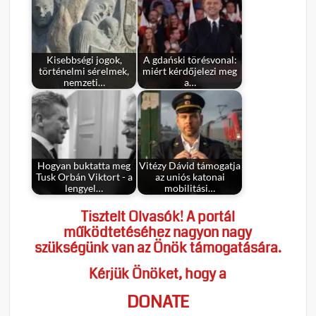
Kisebbségi jogok,
A gdański törésvonal:
történelmi sérelmek,
miért kérdőjelezi meg
nemzeti…
a…
Hogyan buktatta meg
Vitézy Dávid támogatja
Tusk Orbán Viktort - a
az uniós katonai
lengyel…
mobilitási…
Tisztelt Olvasók! A portál
működtetéséhez nagyon nagy
szükségünk van az Önök támogatására.
Kérjük Önöket, hogy a
DONATE