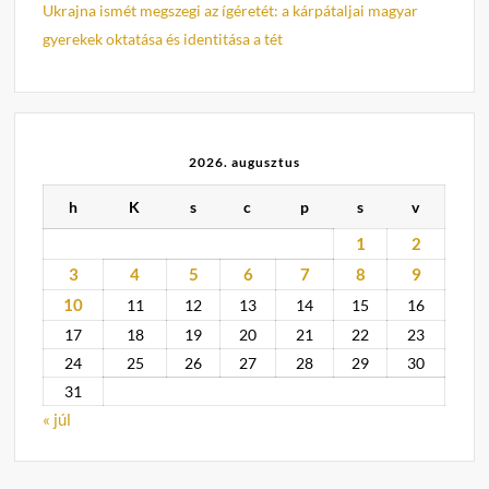
Ukrajna ismét megszegi az ígéretét: a kárpátaljai magyar
gyerekek oktatása és identitása a tét
2026. augusztus
h
K
s
c
p
s
v
1
2
3
4
5
6
7
8
9
10
11
12
13
14
15
16
17
18
19
20
21
22
23
24
25
26
27
28
29
30
31
« júl