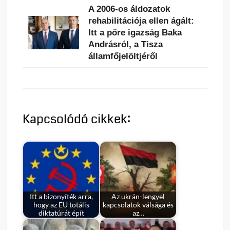
A 2006-os áldozatok
rehabilitációja ellen ágált:
Itt a pőre igazság Baka
Andrásról, a Tisza
államfőjelöltjéről
Kapcsolódó cikkek:
Itt a bizonyíték arra,
Az ukrán-lengyel
hogy az EU totális
kapcsolatok válsága és
diktatúrát épít
az…