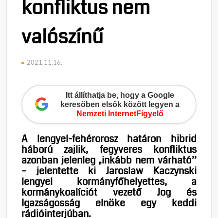
konfliktus nem
valószínű
2021.11.16.
Itt állíthatja be, hogy a Google
keresőben elsők között legyen a
Nemzeti InternetFigyelő
A lengyel-fehérorosz határon hibrid
háború zajlik, fegyveres konfliktus
azonban jelenleg „inkább nem várható”
– jelentette ki Jaroslaw Kaczynski
lengyel kormányfőhelyettes, a
kormánykoalíciót vezető Jog és
Igazságosság elnöke egy keddi
rádióinterjúban.