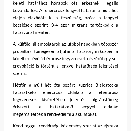
keleti határához hónapok óta érkeznek illegális
bevándorlók. A fehérorosz-lengyel határon a múlt hét
elején éleződött ki a feszültség, azóta a lengyel
becslések szerint 3-4 ezer migráns tartózkodik a
határvonal mentén.
A külföldi állampolgárok az utóbbi napokban többször
próbáltak tömegesen átjutni a határon, miközben a
közelben lévő fehérorosz fegyveresek részéről egy sor
provokáció is történt a lengyel határőrség jelentései
szerint.
Hétfőn a múlt hét óta bezárt Kuznica Bialostocka
határátkelő fehérorosz oldalára a fehérorosz
fegyveresek kíséretében jelentős migránstömeg
érkezett, a határátkelő lengyel oldalán
megerősítették a rendvédelmi alakulatokat.
Kedd reggeli rendőrségi közlemény szerint az éjszaka