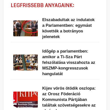
LEGFRISSEBB ANYAGAINK:
Elszabadultak az indulatok
a Parlamentben: egymást
követték a botrányos
jelenetek
Időgép a parlamentben:
amikor a Ti-Sza Párt
felszólalása visszahozta az
MSZMP-kongresszusok
hangulatát
Kijev vörös ötödik oszlopa:
az Orosz Föderáció
Kommunista Pártjában
találtak szövetségesekre az