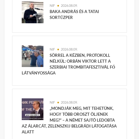
NIF
2026.08.09.
BAKA ANDRÁS ÉS A TATAI
SORTŰZPER
NIF
2026.08.09.
SÖRREL A KÉZBEN, PROTOKOLL
NÉLKÜL: ORBÁN VIKTOR LETT A
SZERBIAI TROMBITAFESZTIVÁL FŐ
LÁTVÁNYOSSÁGA
NIF
2026.08.09.
„MONDJÁK MEG, MIT TEHETÜNK,
HOGY TÖBB OROSZT ÖLJENEK
MEG?” – A NÉMET SAJTÓ LEDOBTA
AZ ÁLARCÁT, ZELENSZKIJ BELGRÁDI LÁTOGATÁSA
ALATT