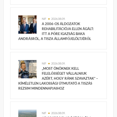
NIF
2026.08.09.
A 2006-OS ÁLDOZATOK
REHABILITÁCIÓJA ELLEN ÁGÁLT:
ITT A PŐRE IGAZSÁG BAKA
ANDRÁSRÓL, A TISZA ÁLLAMFŐJELÖLTJÉRŐL
NIF
2026.08.09.
„MOST ÖNÖKNEK KELL
FELELŐSSÉGET VÁLLALNIUK
AZÉRT, HOGY RÁNK SZAVAZTAK” –
KÍMÉLETLEN LAKOSSÁGI ÚTMUTATÓ A TISZÁS
REZSIM MINDENNAPJAIHOZ
NIF
2026.08.09.