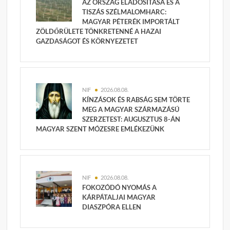
AZ ORSZÁG ELADÓSÍTÁSA ÉS A
TISZÁS SZÉLMALOMHARC:
MAGYAR PÉTERÉK IMPORTÁLT
ZÖLDŐRÜLETE TÖNKRETENNÉ A HAZAI
GAZDASÁGOT ÉS KÖRNYEZETET
NIF
2026.08.08.
KÍNZÁSOK ÉS RABSÁG SEM TÖRTE
MEG A MAGYAR SZÁRMAZÁSÚ
SZERZETEST: AUGUSZTUS 8-ÁN
MAGYAR SZENT MÓZESRE EMLÉKEZÜNK
NIF
2026.08.08.
FOKOZÓDÓ NYOMÁS A
KÁRPÁTALJAI MAGYAR
DIASZPÓRA ELLEN