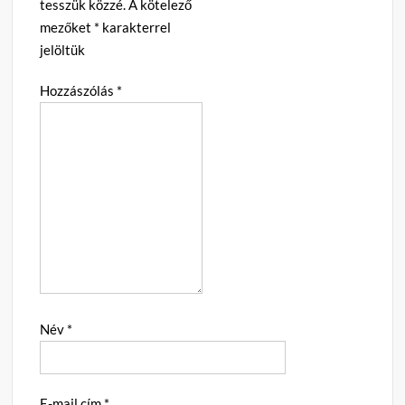
tesszük közzé.
A kötelező
mezőket
*
karakterrel
jelöltük
Hozzászólás
*
Név
*
E-mail cím
*