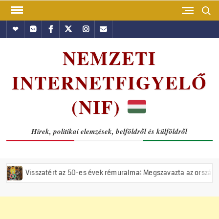
Skip
Search
to
Hundub
Vkontakte
Facebook
Twitter
Instagram
Email
content
NEMZETI
INTERNETFIGYELŐ
(NIF)
Hírek, politikai elemzések, belföldről és külföldről
tért az 50-es évek rémuralma: Megszavazta az országgyűlés a tiszás Á