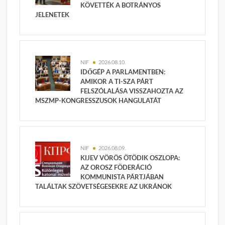
KÖVETTÉK A BOTRÁNYOS
JELENETEK
NIF
2026.08.10.
IDŐGÉP A PARLAMENTBEN:
AMIKOR A TI-SZA PÁRT
FELSZÓLALÁSA VISSZAHOZTA AZ
MSZMP-KONGRESSZUSOK HANGULATÁT
NIF
2026.08.09.
KIJEV VÖRÖS ÖTÖDIK OSZLOPA:
AZ OROSZ FÖDERÁCIÓ
KOMMUNISTA PÁRTJÁBAN
TALÁLTAK SZÖVETSÉGESEKRE AZ UKRÁNOK