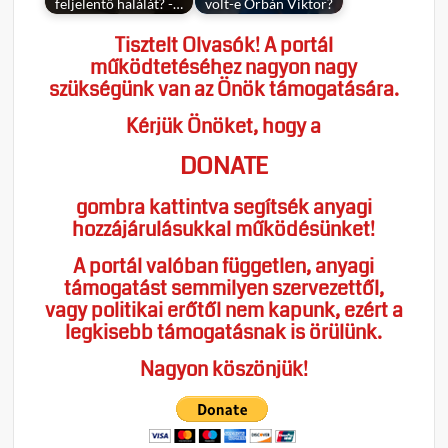
feljelentő halálát? -…
volt-e Orbán Viktor?
Tisztelt Olvasók! A portál
működtetéséhez nagyon nagy
szükségünk van az Önök támogatására.
Kérjük Önöket, hogy a
DONATE
gombra kattintva segítsék anyagi
hozzájárulásukkal működésünket!
A portál valóban független, anyagi
támogatást semmilyen szervezettől,
vagy politikai erőtől nem kapunk, ezért a
legkisebb támogatásnak is örülünk.
Nagyon köszönjük!