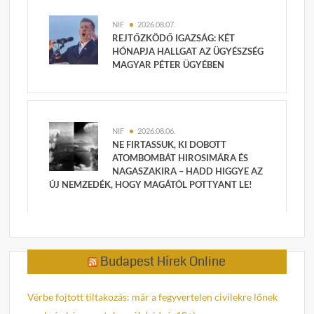
NIF
2026.08.07.
REJTŐZKÖDŐ IGAZSÁG: KÉT
HÓNAPJA HALLGAT AZ ÜGYÉSZSÉG
MAGYAR PÉTER ÜGYÉBEN
NIF
2026.08.06.
NE FIRTASSUK, KI DOBOTT
ATOMBOMBÁT HIROSIMÁRA ÉS
NAGASZAKIRA – HADD HIGGYE AZ
ÚJ NEMZEDÉK, HOGY MAGÁTÓL POTTYANT LE!
Budapest Hírek Online
Vérbe fojtott tiltakozás: már a fegyvertelen civilekre lőnek