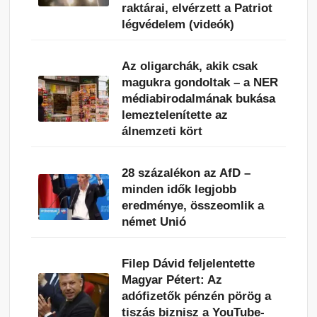
raktárai, elvérzett a Patriot
légvédelem (videók)
Az oligarchák, akik csak
magukra gondoltak – a NER
médiabirodalmának bukása
lemeztelenítette az
álnemzeti kört
28 százalékon az AfD –
minden idők legjobb
eredménye, összeomlik a
német Unió
Filep Dávid feljelentette
Magyar Pétert: Az
adófizetők pénzén pörög a
tiszás biznisz a YouTube-