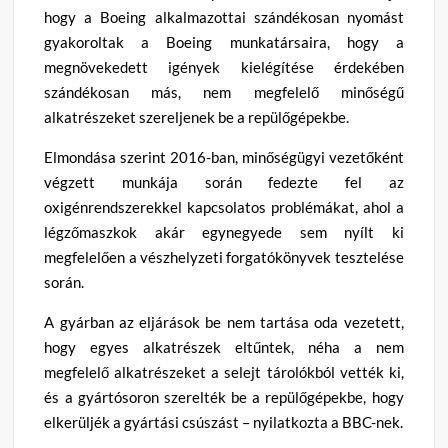
hogy a Boeing alkalmazottai szándékosan nyomást
gyakoroltak a Boeing munkatársaira, hogy a
megnövekedett igények kielégítése érdekében
szándékosan más, nem megfelelő minőségű
alkatrészeket szereljenek be a repülőgépekbe.
Elmondása szerint 2016-ban, minőségügyi vezetőként
végzett munkája során fedezte fel az
oxigénrendszerekkel kapcsolatos problémákat, ahol a
légzőmaszkok akár egynegyede sem nyílt ki
megfelelően a vészhelyzeti forgatókönyvek tesztelése
során.
A gyárban az eljárások be nem tartása oda vezetett,
hogy egyes alkatrészek eltűntek, néha a nem
megfelelő alkatrészeket a selejt tárolókból vették ki,
és a gyártósoron szerelték be a repülőgépekbe, hogy
elkerüljék a gyártási csúszást – nyilatkozta a BBC-nek.