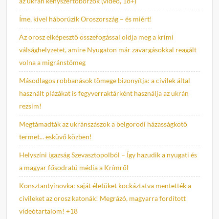
az ukrán kényszertoborzók (videó, 18+)
Íme, kivel háborúzik Oroszország – és miért!
Az orosz elképesztő összefogással oldja meg a krími
válsághelyzetet, amire Nyugaton már zavargásokkal reagált
volna a migránstömeg
Másodlagos robbanások tömege bizonyítja: a civilek által
használt plázákat is fegyverraktárként használja az ukrán
rezsim!
Megtámadták az ukránszászok a belgorodi házasságkötő
termet... esküvő közben!
Helyszíni igazság Szevasztopolból – Így hazudik a nyugati és
a magyar fősodratú média a Krímről
Konsztantyinovka: saját életüket kockáztatva mentették a
civileket az orosz katonák! Megrázó, magyarra fordított
videótartalom! +18