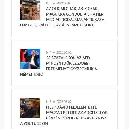
NIF
2026.08.07.
AZ OLIGARCHÁK, AKIK CSAK
MAGUKRA GONDOLTAK – A NER
MÉDIABIRODALMÁNAK BUKÁSA
LEMEZTELENÍTETTE AZ ÁLNEMZETI KÖRT
NIF
2026.08.07.
28 SZÁZALÉKON AZ AFD –
MINDEN IDŐK LEGJOBB
EREDMÉNYE, ÖSSZEOMLIK A
NÉMET UNIÓ
NIF
2026.08.07.
FILEP DÁVID FELJELENTETTE
MAGYAR PÉTERT: AZ ADÓFIZETŐK
PÉNZÉN PÖRÖG A TISZÁS BIZNISZ
A YOUTUBE-ON