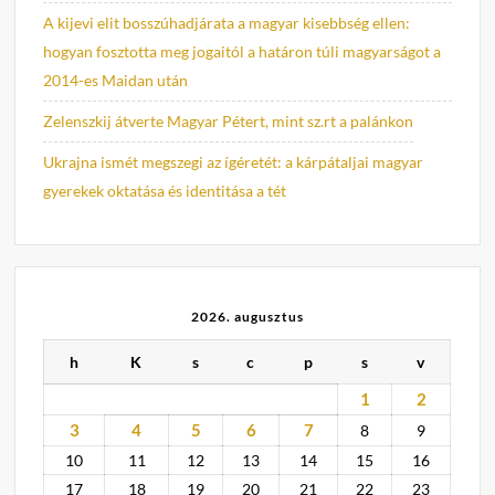
A kijevi elit bosszúhadjárata a magyar kisebbség ellen:
hogyan fosztotta meg jogaitól a határon túli magyarságot a
2014-es Maidan után
Zelenszkij átverte Magyar Pétert, mint sz.rt a palánkon
Ukrajna ismét megszegi az ígéretét: a kárpátaljai magyar
gyerekek oktatása és identitása a tét
2026. augusztus
h
K
s
c
p
s
v
1
2
3
4
5
6
7
8
9
10
11
12
13
14
15
16
17
18
19
20
21
22
23