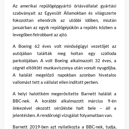
Az amerikai repülőgépgyártó óriásvállalat gyártási
szabványait az Egyesült Államokban és világszerte
fokozottan ellenőrzik az utóbbi időben, miután
januárban az egyik repülőgépükön a repülés közben a
levegőben felrobbant az ajtó.
A Boeing 62 éves volt minőségügyi vezetőjét az
autójában találták meg holtan egy szálloda
parkolójában. A volt Boeing alkalmazott 32 éves, a
cégnél eltöltött munkaviszonya után vonult nyugdíjba.
A halálát megelőző napokban azonban hivatalos
vallomást tett a vállalat ellen indított perben.
A helyi halottkém megerősítette Barnett halálát a
BBC-nek. A korábbi alkalmazott március 9-én
önkezével okozott sérülésbe halt bele – áll a
jelentésben. A rendőrségi vizsgálat folyamatban van.
Barnett 2019-ben azt nyilatkozta a BBC-nek, tudja,