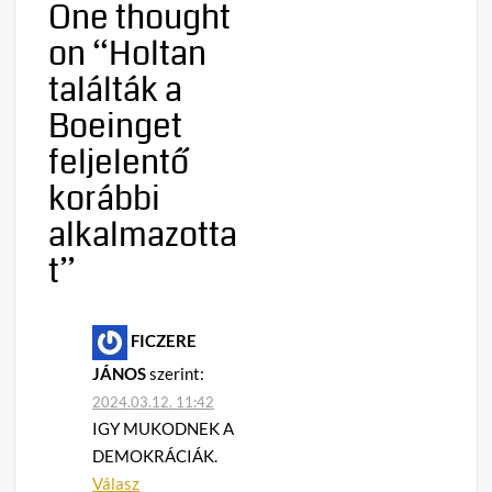
One thought
on “
Holtan
találták a
Boeinget
feljelentő
korábbi
alkalmazotta
t
”
FICZERE
JÁNOS
szerint:
2024.03.12. 11:42
IGY MUKODNEK A
DEMOKRÁCIÁK.
Válasz