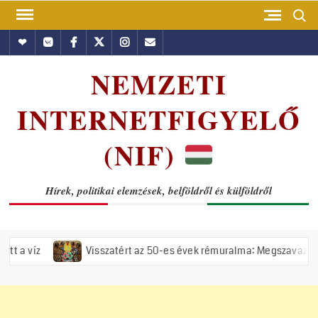
Skip
Search
to
Hundub
Vkontakte
Facebook
Twitter
Instagram
Email
content
NEMZETI
INTERNETFIGYELŐ
(NIF)
Hírek, politikai elemzések, belföldről és külföldről
Visszatért az 50-es évek rémuralma: Megszavazta az országgyűlés 