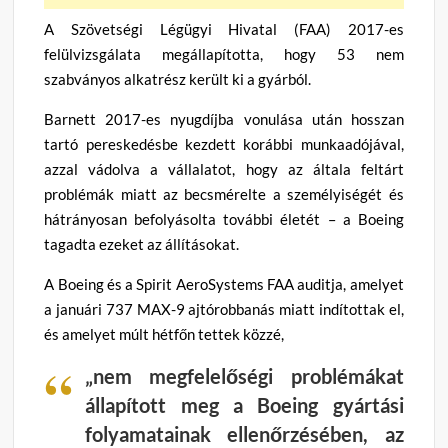
A Szövetségi Légügyi Hivatal (FAA) 2017-es
felülvizsgálata megállapította, hogy 53 nem
szabványos alkatrész került ki a gyárból.
Barnett 2017-es nyugdíjba vonulása után hosszan
tartó pereskedésbe kezdett korábbi munkaadójával,
azzal vádolva a vállalatot, hogy az általa feltárt
problémák miatt az becsmérelte a személyiségét és
hátrányosan befolyásolta további életét – a Boeing
tagadta ezeket az állításokat.
A Boeing és a Spirit AeroSystems FAA auditja, amelyet
a januári 737 MAX-9 ajtórobbanás miatt indítottak el,
és amelyet múlt hétfőn tettek közzé,
„nem megfelelőségi problémákat
állapított meg a Boeing gyártási
folyamatainak ellenőrzésében, az