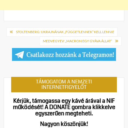
Bejegyzés
STOLTENBERG: UKRAJNÁNAK „FÜGGETLENNEK” KELL LENNIE
navigáció
MEDVEGYEV: „MACRON EGY GYÁVA ÁLLAT”
TÁMOGATOM A NEMZETI
INTERNETFIGYELŐT
Kérjük, támogassa egy kávé árával a NIF
működését!
A DONATE gombra klikkelve
egyszerűen megteheti.
Nagyon köszönjük!