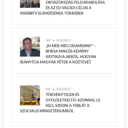
OROSZORSZÁG FELDARABOLÁSA
ÉS AZ EU VALÓDI CÉLJAI A
SWEBBTV ELEMZÉSÉNEK TÜKRÉBEN
NIF
2026.08.07.
„KI MER MÉG ODAMENNI?” –
BORSA MIKLÓS KEMÉNY
KRITIKÁJA ARRÓL, HOGYAN
IRÁNYÍTJA MAGYAR PÉTER A KÖZTÉVÉT
NIF
2026.08.07.
TÖRVÉNYTELEN ÉS
GYŰLÖLETKELTŐ: AZONNAL LE
KELL SZEDNI A TÁBLÁT A
SZOCIÁLIS MINISZTÉRIUMRÓL