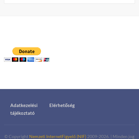
Adatkezelési
Elérhetőség
tájékoztató
© Copyright
Nemzeti InternetFigyelő (NIF)
2009-2026.
|
Minden jog