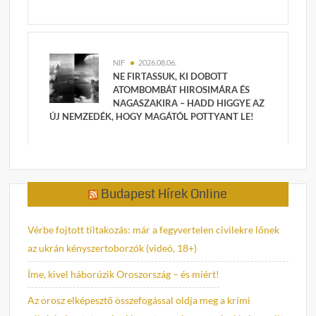
NIF
2026.08.06.
NE FIRTASSUK, KI DOBOTT
ATOMBOMBÁT HIROSIMÁRA ÉS
NAGASZAKIRA – HADD HIGGYE AZ
ÚJ NEMZEDÉK, HOGY MAGÁTÓL POTTYANT LE!
Budapest Hírek Online
Vérbe fojtott tiltakozás: már a fegyvertelen civilekre lőnek
az ukrán kényszertoborzók (videó, 18+)
Íme, kivel háborúzik Oroszország – és miért!
Az orosz elképesztő összefogással oldja meg a krími