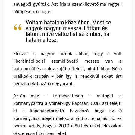
anyagból gyúrták. Azt írja a szemkilövető ma reggeli
büfögésében, hogy:
Voltam hatalom közelében. Most se
vagyok nagyon messze. Láttam és
látom, mivé változhat az ember, ha
hatalma lesz.
Először is, nagyon bízunk abban, hogy a volt
liberálnáci-bolsi szemkilövető messze van a
hatalomtól és csak a sajátjai felett, mint hibban Néró
uralkodik csupán – bár így is rendkívül sokat árt
nemzetnek, hazának egyaránt.
Aztán meg – természetesen – mutogat a
kormánypártra a Völner-ügy kapcsán. Csak azt felejti
el a köpönyegforgató, hazudozó, hogy az ő
kormányzása idején mekkora volt az elhajlás, no és
persze azt is, hogy a 2010 előtti és utáni időszakot
összehasonlítani sem lehet.