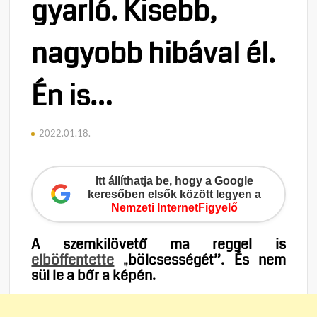
gyarló. Kisebb,
nagyobb hibával él.
Én is…
2022.01.18.
Itt állíthatja be, hogy a Google
keresőben elsők között legyen a
Nemzeti InternetFigyelő
A szemkilövető ma reggel is
elböffentette
„bölcsességét”. És nem
sül le a bőr a képén.