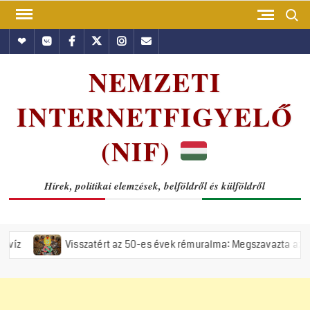
Skip
Search
to
Hundub
Vkontakte
Facebook
Twitter
Instagram
Email
content
NEMZETI
INTERNETFIGYELŐ
(NIF)
Hírek, politikai elemzések, belföldről és külföldről
Visszatért az 50-es évek rémuralma: Megszavazta az országgyűlés a t