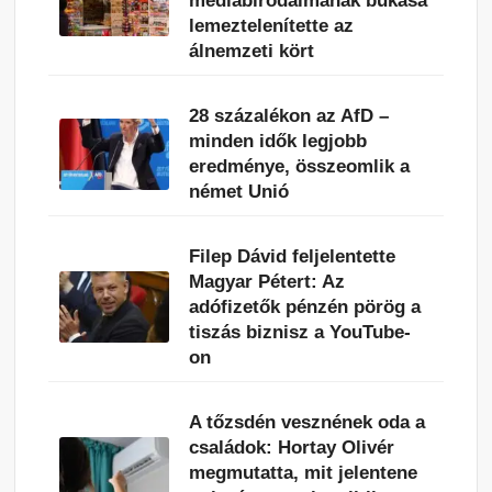
médiabirodalmának bukása
lemeztelenítette az
álnemzeti kört
28 százalékon az AfD –
minden idők legjobb
eredménye, összeomlik a
német Unió
Filep Dávid feljelentette
Magyar Pétert: Az
adófizetők pénzén pörög a
tiszás biznisz a YouTube-
on
A tőzsdén vesznének oda a
családok: Hortay Olivér
megmutatta, mit jelentene