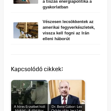
a tiszás energiapolitika a
gyakorlatban
Vészesen lecsökkentek az
amerikai fegyverkészletek,
vissza kell fogni az Irán
elleni háborút
Kapcsolódó cikkek:
A híres Erzsébet hídi
Dr. Bene Gábor: Lex
blokád - A diktátor
Orbán után, lesz Lex