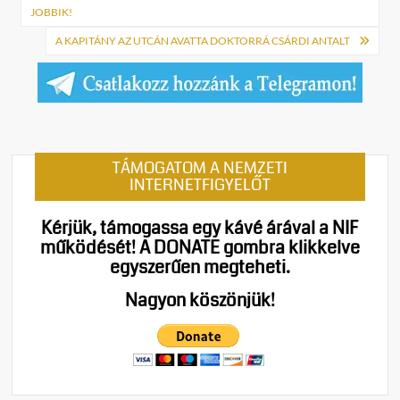
navigáció
JOBBIK!
A KAPITÁNY AZ UTCÁN AVATTA DOKTORRÁ CSÁRDI ANTALT
TÁMOGATOM A NEMZETI
INTERNETFIGYELŐT
Kérjük, támogassa egy kávé árával a NIF
működését!
A DONATE gombra klikkelve
egyszerűen megteheti.
Nagyon köszönjük!