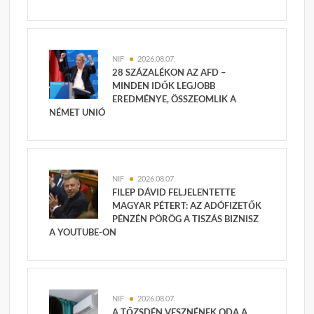
NIF
2026.08.07.
28 SZÁZALÉKON AZ AFD –
MINDEN IDŐK LEGJOBB
EREDMÉNYE, ÖSSZEOMLIK A
NÉMET UNIÓ
NIF
2026.08.07.
FILEP DÁVID FELJELENTETTE
MAGYAR PÉTERT: AZ ADÓFIZETŐK
PÉNZÉN PÖRÖG A TISZÁS BIZNISZ
A YOUTUBE-ON
NIF
2026.08.07.
A TŐZSDÉN VESZNÉNEK ODA A