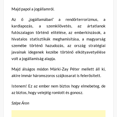
Majd papol a jogállamról.
Az ő „jogállamában” a rendőrterrorizmus, a
kardlapozás, a szemkilövetés, az ártatlanok
futószalagon történő elítélése, az emberkínzások, a
hivatalos statisztikák meghamisítása, a magyarság
szemébe történő hazudozás, az ország stratégiai
javainak idegenek kezébe történő elkótyavetyélése
volt a jogállamiság alapja.
Majd álságos módon Márki-Zay Péter mellett áll ki,
akire immár háromszoros szájkosarat is felerősített.
Istenem! Ez az ember nem biztos hogy elmebeteg, de
az biztos, hogy velejéig romlott és gonosz.
Szépe Áron