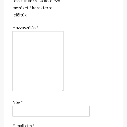
tesszük közzé.
A kötelező
mezőket
*
karakterrel
jelöltük
Hozzászólás
*
Név
*
E-mail cím
*