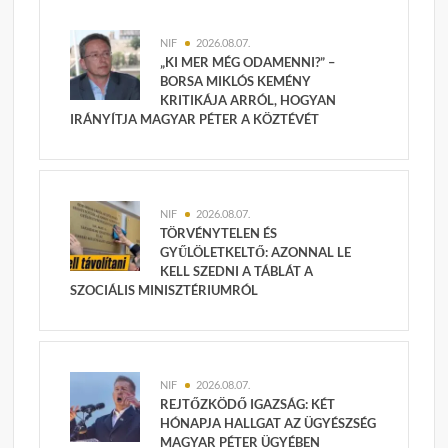
NIF
2026.08.07.
„KI MER MÉG ODAMENNI?” –
BORSA MIKLÓS KEMÉNY
KRITIKÁJA ARRÓL, HOGYAN
IRÁNYÍTJA MAGYAR PÉTER A KÖZTÉVÉT
NIF
2026.08.07.
TÖRVÉNYTELEN ÉS
GYŰLÖLETKELTŐ: AZONNAL LE
KELL SZEDNI A TÁBLÁT A
SZOCIÁLIS MINISZTÉRIUMRÓL
NIF
2026.08.07.
REJTŐZKÖDŐ IGAZSÁG: KÉT
HÓNAPJA HALLGAT AZ ÜGYÉSZSÉG
MAGYAR PÉTER ÜGYÉBEN