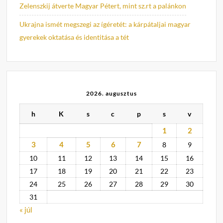
Zelenszkij átverte Magyar Pétert, mint sz.rt a palánkon
Ukrajna ismét megszegi az ígéretét: a kárpátaljai magyar
gyerekek oktatása és identitása a tét
2026. augusztus
h
K
s
c
p
s
v
1
2
3
4
5
6
7
8
9
10
11
12
13
14
15
16
17
18
19
20
21
22
23
24
25
26
27
28
29
30
31
« júl