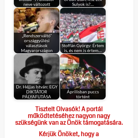
neve változott
Sulyok is?…
„Rendszerváltó”
országgyűlési
választások
Stoffán György: Értem
Magyarországon
is, és nem is értem…
Dr. Héjjas István: EGY
DIKTÁTOR
Áprilisban puccs
PÁLYAFUTÁSA
történt
Tisztelt Olvasók! A portál
működtetéséhez nagyon nagy
szükségünk van az Önök támogatására.
Kérjük Önöket, hogy a