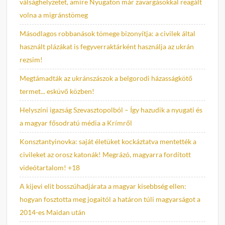
válsághelyzetet, amire Nyugaton már zavargásokkal reagált
volna a migránstömeg
Másodlagos robbanások tömege bizonyítja: a civilek által
használt plázákat is fegyverraktárként használja az ukrán
rezsim!
Megtámadták az ukránszászok a belgorodi házasságkötő
termet... esküvő közben!
Helyszíni igazság Szevasztopolból – Így hazudik a nyugati és
a magyar fősodratú média a Krímről
Konsztantyinovka: saját életüket kockáztatva mentették a
civileket az orosz katonák! Megrázó, magyarra fordított
videótartalom! +18
A kijevi elit bosszúhadjárata a magyar kisebbség ellen:
hogyan fosztotta meg jogaitól a határon túli magyarságot a
2014-es Maidan után