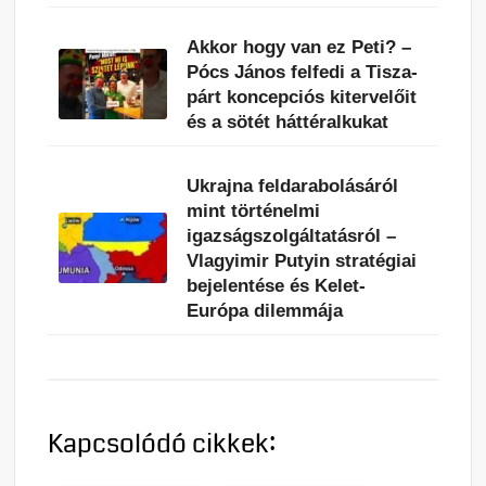
Akkor hogy van ez Peti? –
Pócs János felfedi a Tisza-
párt koncepciós kitervelőit
és a sötét háttéralkukat
Ukrajna feldarabolásáról
mint történelmi
igazságszolgáltatásról –
Vlagyimir Putyin stratégiai
bejelentése és Kelet-
Európa dilemmája
Kapcsolódó cikkek: