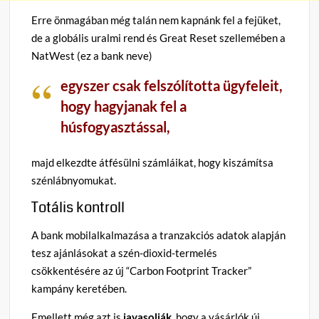
Erre önmagában még talán nem kapnánk fel a fejüket,
de a globális uralmi rend és Great Reset szellemében a
NatWest (ez a bank neve)
egyszer csak felszólította ügyfeleit,
hogy hagyjanak fel a
húsfogyasztással,
majd elkezdte átfésülni számláikat, hogy kiszámítsa
szénlábnyomukat.
Totális kontroll
A bank mobilalkalmazása a tranzakciós adatok alapján
tesz ajánlásokat a szén-dioxid-termelés
csökkentésére az új “Carbon Footprint Tracker”
kampány keretében.
Emellett még azt is
javasolják,
hogy a vásárlók új