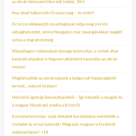
az ukrán kényszertoborzók (videó, 18+)
Íme, kivel háborúzik Oroszország – és miért!
Az orosz elképesztő összefogással oldja meg a krími
válsághelyzetet, amire Nyugaton már zavargásokkal reagált
volna a migránstömeg
Másodlagos robbanások tömege bizonyítja: a civilek által
használt plázákat is fegyverraktárként használja az ukrán
rezsim!
Megtámadták az ukránszászok a belgorodi házasságkötő
termet... esküvő közben!
Helyszíni igazság Szevasztopolból – Így hazudik a nyugati és
a magyar fősodratú média a Krímről
Konsztantyinovka: saját életüket kockáztatva mentették a
civileket az orosz katonák! Megrázó, magyarra fordított
videótartalom! +18