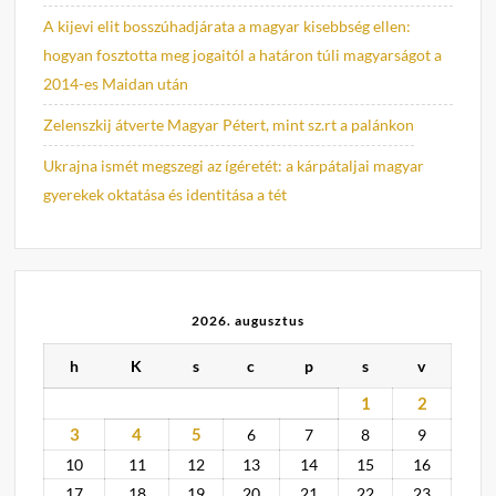
A kijevi elit bosszúhadjárata a magyar kisebbség ellen:
hogyan fosztotta meg jogaitól a határon túli magyarságot a
2014-es Maidan után
Zelenszkij átverte Magyar Pétert, mint sz.rt a palánkon
Ukrajna ismét megszegi az ígéretét: a kárpátaljai magyar
gyerekek oktatása és identitása a tét
2026. augusztus
h
K
s
c
p
s
v
1
2
3
4
5
6
7
8
9
10
11
12
13
14
15
16
17
18
19
20
21
22
23