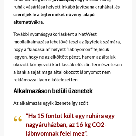
ruhák vásárlása helyett inkább javítsanak ruhákat, és
cseréljék le a tejterméket növényi alapú
alternatívákra.
További nyomásgyakorlásként a NatWest
mobilalkalmazása lehetővé teszi az ügyfelek számára,
hogy a “kiadásaim” helyett “lábnyomom” fejlécük
legyen, hogy ne az elköltött pénzt, hanem az általuk
okozott környezeti kárt lássák először. Természetesen
a bank a saját maga által okozott lábnyomot nem
reklámozza ilyen elkötelezetten.
Alkalmazáson belüli üzenetek
Az alkalmazás egyik üzenete így szólt:
“Ha 15 fontot költ egy ruhára egy
nagyáruházban, az 16 kg CO2-
lábnyomnak felel meg”.