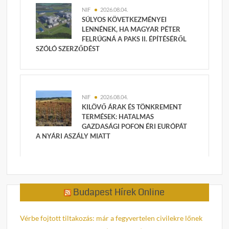
NIF
2026.08.04.
SÚLYOS KÖVETKEZMÉNYEI
LENNÉNEK, HA MAGYAR PÉTER
FELRÚGNÁ A PAKS II. ÉPÍTÉSÉRŐL
SZÓLÓ SZERZŐDÉST
NIF
2026.08.04.
KILÖVŐ ÁRAK ÉS TÖNKREMENT
TERMÉSEK: HATALMAS
GAZDASÁGI POFON ÉRI EURÓPÁT
A NYÁRI ASZÁLY MIATT
Budapest Hírek Online
Vérbe fojtott tiltakozás: már a fegyvertelen civilekre lőnek