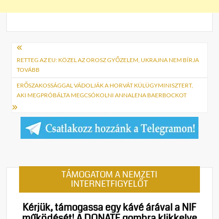
Bejegyzés
navigáció
RETTEG AZ EU: KÖZEL AZ OROSZ GYŐZELEM, UKRAJNA NEM BÍRJA
TOVÁBB
ERŐSZAKOSSÁGGAL VÁDOLJÁK A HORVÁT KÜLÜGYMINISZTERT,
AKI MEGPRÓBÁLTA MEGCSÓKOLNI ANNALENA BAERBOCKOT
TÁMOGATOM A NEMZETI
INTERNETFIGYELŐT
Kérjük, támogassa egy kávé árával a NIF
működését!
A DONATE gombra klikkelve