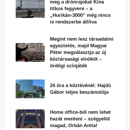
meg a drónrajokat Kína
titkos fegyvere – a
„Hurikán-3000” még nincs
is rendszerbe állítva
Megint nem lesz társadalmi
egyeztetés, majd Magyar
Péter megválasztja az új
köztársasági elnököt –
ördögi színjáték
24 óra a köztévénél: Hajdú
Gábor teljes beszámolója
Home office-ból nem lehet
hazát menteni – szégyelld
magad, Orbán Anita!