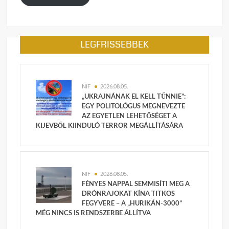
LEGFRISSEBBEK
NIF
2026.08.05.
„UKRAJNÁNAK EL KELL TŰNNIE”:
EGY POLITOLÓGUS MEGNEVEZTE
AZ EGYETLEN LEHETŐSÉGET A
KIJEVBŐL KIINDULÓ TERROR MEGÁLLÍTÁSÁRA
NIF
2026.08.05.
FÉNYES NAPPAL SEMMISÍTI MEG A
DRÓNRAJOKAT KÍNA TITKOS
FEGYVERE – A „HURIKÁN-3000”
MÉG NINCS IS RENDSZERBE ÁLLÍTVA