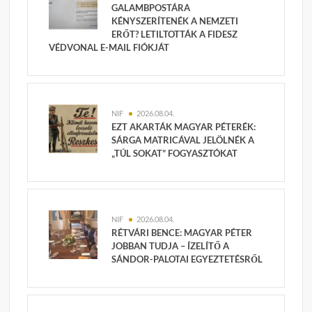
GALAMBPOSTÁRA
KÉNYSZERÍTENÉK A NEMZETI
ERŐT? LETILTOTTÁK A FIDESZ
VÉDVONAL E-MAIL FIÓKJÁT
NIF
2026.08.04.
EZT AKARTÁK MAGYAR PÉTERÉK:
SÁRGA MATRICÁVAL JELÖLNÉK A
„TÚL SOKAT” FOGYASZTÓKAT
NIF
2026.08.04.
RÉTVÁRI BENCE: MAGYAR PÉTER
JOBBAN TUDJA – ÍZELÍTŐ A
SÁNDOR-PALOTAI EGYEZTETÉSRŐL