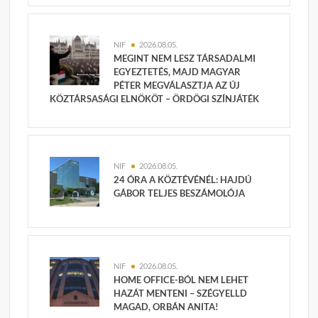
NIF
2026.08.05.
MEGINT NEM LESZ TÁRSADALMI
EGYEZTETÉS, MAJD MAGYAR
PÉTER MEGVÁLASZTJA AZ ÚJ
KÖZTÁRSASÁGI ELNÖKÖT – ÖRDÖGI SZÍNJÁTÉK
NIF
2026.08.05.
24 ÓRA A KÖZTÉVÉNÉL: HAJDÚ
GÁBOR TELJES BESZÁMOLÓJA
NIF
2026.08.05.
HOME OFFICE-BÓL NEM LEHET
HAZÁT MENTENI – SZÉGYELLD
MAGAD, ORBÁN ANITA!