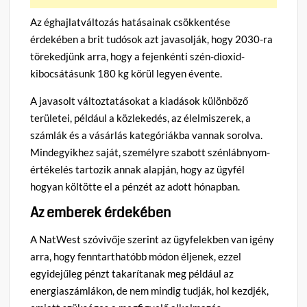
Az éghajlatváltozás hatásainak csökkentése
érdekében a brit tudósok azt javasolják, hogy 2030-ra
törekedjünk arra, hogy a fejenkénti szén-dioxid-
kibocsátásunk 180 kg körül legyen évente.
A javasolt változtatásokat a kiadások különböző
területei, például a közlekedés, az élelmiszerek, a
számlák és a vásárlás kategóriákba vannak sorolva.
Mindegyikhez saját, személyre szabott szénlábnyom-
értékelés tartozik annak alapján, hogy az ügyfél
hogyan költötte el a pénzét az adott hónapban.
Az emberek érdekében
A NatWest szóvivője szerint az ügyfelekben van igény
arra, hogy fenntarthatóbb módon éljenek, ezzel
egyidejűleg pénzt takarítanak meg például az
energiaszámlákon, de nem mindig tudják, hol kezdjék,