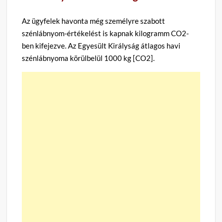
Az ügyfelek havonta még személyre szabott
szénlábnyom-értékelést is kapnak kilogramm CO2-
ben kifejezve. Az Egyesült Királyság átlagos havi
szénlábnyoma körülbelül 1000 kg [CO2].