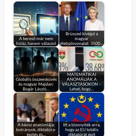
Brüsszel kivégzi a
A kereső már nem
magyar
listáz, hanem válaszol
életszínvonalat: 3500…
MATEMATIKAI
Globális összeesküvés
ANOMÁLIÁK A
és magyar Majdan:
VÁLASZTÁSOKON –
Bogár László…
Lehet, hogy…
A káosz anatómiája:
Itt a bizonyíték arra,
botrányok, diktatúra-
hogy az EU totális
építés és…
diktatúrát épít