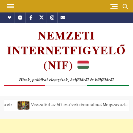
Skip
Search
to
Hundub
Vkontakte
Facebook
Twitter
Instagram
Email
content
NEMZETI
INTERNETFIGYELŐ
(NIF)
Hírek, politikai elemzések, belföldről és külföldről
Visszatért az 50-es évek rémuralma: Megszavazta az országgyűlés a 