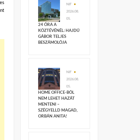
es
NIF
nt
2026.08.
05.
24 ÓRA A
KÖZTÉVÉNÉL: HAJDÚ
GÁBOR TELJES
BESZÁMOLÓJA
NIF
2026.08.
05.
HOME OFFICE-BÓL
NEM LEHET HAZÁT
MENTENI –
SZÉGYELLD MAGAD,
ORBÁN ANITA!