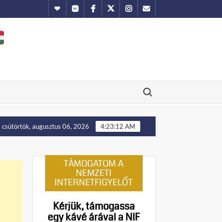
Hundub
Vkontakte
Facebook
Twitter
Instagram
Email
Search for:
Putyin: Ukrajna nyugati területei előbb-utóbb visszakerülnek
csütörtök, augusztus 06, 2026
4:23:13 AM
TÁMOGATOM A
NEMZETI
INTERNETFIGYELŐT
Kérjük, támogassa
egy kávé árával a NIF