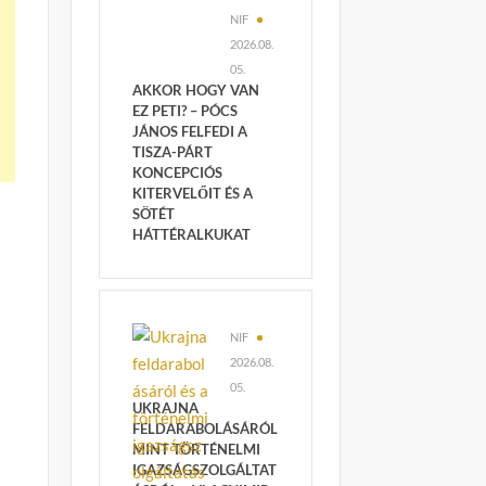
NIF
2026.08.
05.
AKKOR HOGY VAN
EZ PETI? – PÓCS
JÁNOS FELFEDI A
TISZA-PÁRT
KONCEPCIÓS
KITERVELŐIT ÉS A
SÖTÉT
HÁTTÉRALKUKAT
NIF
2026.08.
05.
UKRAJNA
FELDARABOLÁSÁRÓL
MINT TÖRTÉNELMI
IGAZSÁGSZOLGÁLTAT