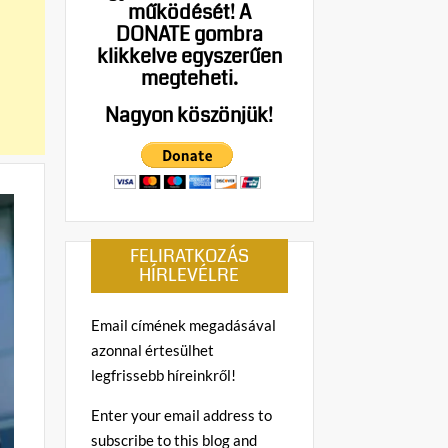
működését!
A
DONATE gombra
klikkelve egyszerűen
megteheti.
Nagyon köszönjük!
FELIRATKOZÁS
HÍRLEVÉLRE
Email címének megadásával
azonnal értesülhet
legfrissebb híreinkről!
Enter your email address to
subscribe to this blog and