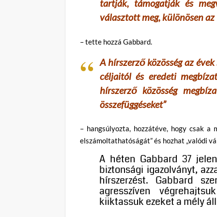
tartják, támogatják és meg
választott meg, különösen az
– tette hozzá Gabbard.
A hírszerző közösség az évek 
céljaitól és eredeti megbíz
hírszerző közösség megbíza
összefüggéseket”
– hangsúlyozta, hozzátéve, hogy csak a m
elszámoltathatóságát” és hozhat „valódi vál
A héten Gabbard 37 jelenl
biztonsági igazolványt, azz
hírszerzést. Gabbard sz
agresszíven végrehajtsu
kiiktassuk ezeket a mély ál