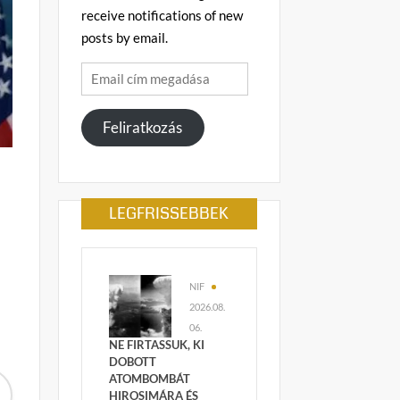
receive notifications of new
posts by email.
Email
cím
megadása
Feliratkozás
LEGFRISSEBBEK
NIF
2026.08.
06.
NE FIRTASSUK, KI
DOBOTT
ATOMBOMBÁT
HIROSIMÁRA ÉS