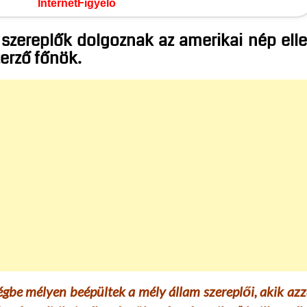
InternetFigyelő
szereplők dolgoznak az amerikai nép ell
erző főnök.
égbe mélyen beépültek a mély állam szereplői, akik azz