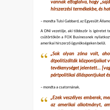
vannak elfoglalva, hogy „sajá
hírszerzési termékekbe, és h
– mondta Tulsi Gabbard, az Egyesült Állam
A DNI vezetője, aki többször is ígéretet t
csütörtökön a FOX Businessnek nyilatkozva
amerikai hírszerző ügynökségeken belül.
„Sok olyan zóna volt, aho
átpolitizálták központjaikat v
tevékenységet jelentett… [vagy
pártpolitikai álláspontjukat 
– mondta a csatornának.
„Ezek veszélyes emberek, mer
az amerikai alkotmányt, am