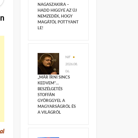
NAGASZAKIRA –
HADD HIGGYE AZ ÚJ
en
NEMZEDÉK, HOGY
MAGÁTÓL POTTYANT
LE!
NIF
2026.08.
06.
„MÁR ÍRNI SINCS
KEDVEM”…
BESZÉLGETÉS
STOFFÁN
GYÖRGGYEL A
MAGYARSÁGRÓL ÉS
A VILÁGRÓL
al