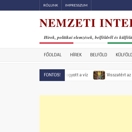
Skip
RÓLUNK
IMPRESSZUM
to
NEMZETI INTE
content
Hírek, politikai elemzések, belföldről és külföl
FŐOLDAL
HÍREK
BELFÖLD
KÜLFÖL
tendrén már el is fogyott a víz
Visszatért az 50-es évek ré
FONTOS!