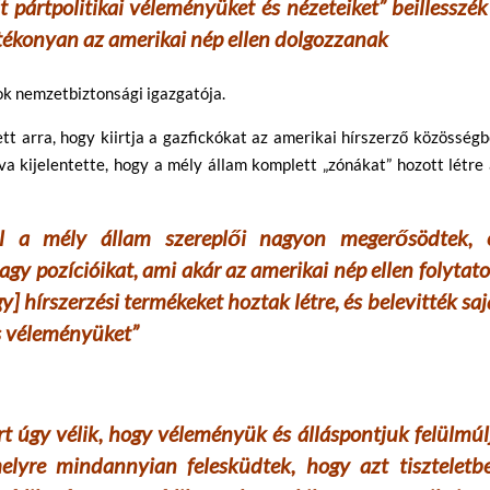
t pártpolitikai véleményüket és nézeteiket” beillesszék
atékonyan az amerikai nép ellen dolgozzanak
ok nemzetbiztonsági igazgatója.
ett arra, hogy kiirtja a gazfickókat az amerikai hírszerző közösségb
 kijelentette, hogy a mély állam komplett „zónákat” hozott létre
l a mély állam szereplői nagyon megerősödtek, 
agy pozícióikat, ami akár az amerikai nép ellen folytato
] hírszerzési termékeket hoztak létre, és belevitték saj
és véleményüket”
t úgy vélik, hogy véleményük és álláspontjuk felülmúl
elyre mindannyian felesküdtek, hogy azt tiszteletb