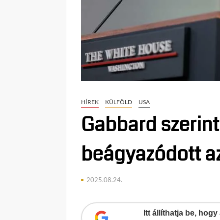
HÍREK
KÜLFÖLD
USA
Gabbard szerint
beágyazódott az
2025.08.24.
Itt állíthatja be, ho