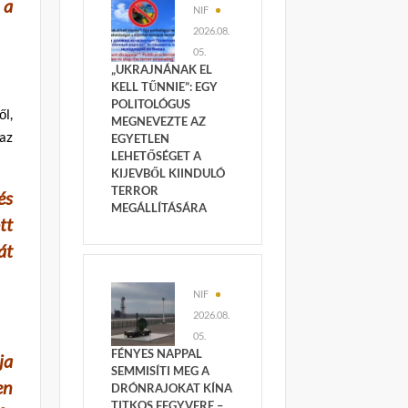
 a
NIF
2026.08.
05.
„UKRAJNÁNAK EL
KELL TŰNNIE”: EGY
POLITOLÓGUS
ől,
MEGNEVEZTE AZ
 az
EGYETLEN
LEHETŐSÉGET A
KIJEVBŐL KIINDULÓ
TERROR
és
MEGÁLLÍTÁSÁRA
tt
át
NIF
2026.08.
05.
FÉNYES NAPPAL
ja
SEMMISÍTI MEG A
en
DRÓNRAJOKAT KÍNA
TITKOS FEGYVERE –