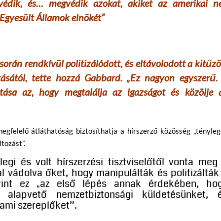
védik, és… megvédik azokat, akiket az amerikai n
 Egyesült Államok elnökét”
során rendkívül politizálódott, és eltávolodott a kitűzö
atásától, tette hozzá Gabbard. „Ez nagyon egyszerű.
tása az, hogy megtalálja az igazságot és közölje 
egfelelő átláthatóság biztosíthatja a hírszerző közösség „tényleg
tozást”.
egi és volt hírszerzési tisztviselőtől vonta meg
al vádolva őket, hogy manipulálták és politizálták
erint ez „az első lépés annak érdekében, ho
k alapvető nemzetbiztonsági küldetésünket, 
lami szereplőket”.