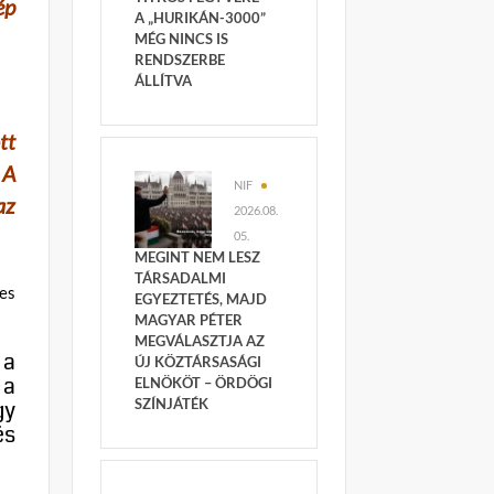
ép
A „HURIKÁN-3000”
MÉG NINCS IS
RENDSZERBE
ÁLLÍTVA
tt
 A
NIF
az
2026.08.
05.
MEGINT NEM LESZ
TÁRSADALMI
es
EGYEZTETÉS, MAJD
MAGYAR PÉTER
MEGVÁLASZTJA AZ
 a
ÚJ KÖZTÁRSASÁGI
 a
ELNÖKÖT – ÖRDÖGI
gy
SZÍNJÁTÉK
és