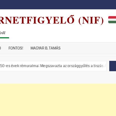
RNETFIGYELŐ (NIF)
dről
D
FONTOS!
MAGYAR B. TAMÁS
muralma: Megszavazta az országgyűlés a tiszás ÁVH felállítását!