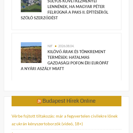
SÚLYOS KÖVETKEZMÉNYEI
LENNÉNEK, HA MAGYAR PÉTER
FELRÚGNÁ A PAKS II. ÉPÍTÉSÉRŐL
SZÓLÓ SZERZŐDÉST
NIF
2026.08.04.
KILÖVŐ ÁRAK ÉS TÖNKREMENT
TERMÉSEK: HATALMAS
GAZDASÁGI POFON ÉRI EURÓPÁT
A NYÁRI ASZÁLY MIATT
Budapest Hírek Online
Vérbe fojtott tiltakozás: már a fegyvertelen civilekre lőnek
az ukrán kényszertoborzók (videó, 18+)