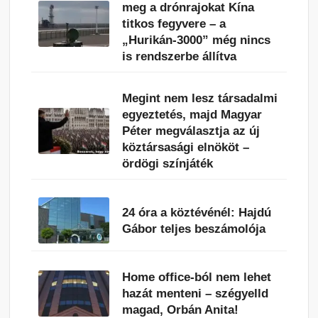
meg a drónrajokat Kína
titkos fegyvere – a
„Hurikán-3000” még nincs
is rendszerbe állítva
Megint nem lesz társadalmi
egyeztetés, majd Magyar
Péter megválasztja az új
köztársasági elnököt –
ördögi színjáték
24 óra a köztévénél: Hajdú
Gábor teljes beszámolója
Home office-ból nem lehet
hazát menteni – szégyelld
magad, Orbán Anita!