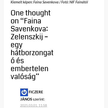
Kiemelt képen: Faina Savenkova / Fotó: NIF Fainától
One thought
on “
Faina
Savenkova:
Zelenszkij –
egy
hátborzongat
ó és
embertelen
valóság
”
FICZERE
JÁNOS
szerint:
2025.03.01. 11:58