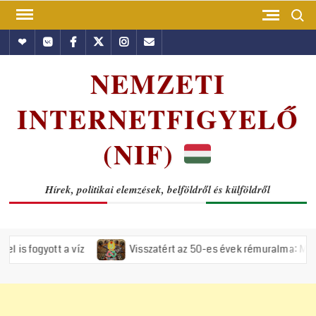
Skip
Search
to
Hundub
Vkontakte
Facebook
Twitter
Instagram
Email
content
NEMZETI
INTERNETFIGYELŐ
(NIF)
Hírek, politikai elemzések, belföldről és külföldről
 víz
Visszatért az 50-es évek rémuralma: Megszavazta az ors