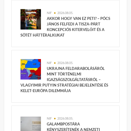
NIF
2026.08.05.
AKKOR HOGY VAN EZ PETI? – PÓCS
JÁNOS FELFEDI A TISZA-PÁRT
KONCEPCIÓS KITERVELŐIT ÉS A
SÖTÉT HÁTTÉRALKUKAT
NIF
2026.08.05.
UKRAJNA FELDARABOLÁSÁRÓL
MINT TÖRTÉNELMI
IGAZSÁGSZOLGÁLTATÁSRÓL –
VLAGYIMIR PUTYIN STRATÉGIAI BEJELENTÉSE ÉS
KELET-EURÓPA DILEMMÁJA
NIF
2026.08.05.
GALAMBPOSTÁRA
KÉNYSZERÍTENÉK A NEMZETI