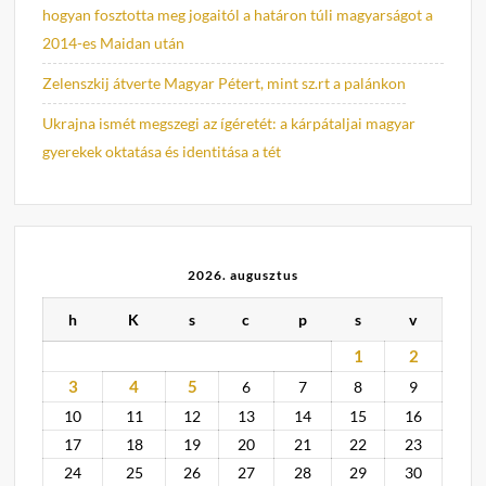
hogyan fosztotta meg jogaitól a határon túli magyarságot a
2014-es Maidan után
Zelenszkij átverte Magyar Pétert, mint sz.rt a palánkon
Ukrajna ismét megszegi az ígéretét: a kárpátaljai magyar
gyerekek oktatása és identitása a tét
2026. augusztus
h
K
s
c
p
s
v
1
2
3
4
5
6
7
8
9
10
11
12
13
14
15
16
17
18
19
20
21
22
23
24
25
26
27
28
29
30