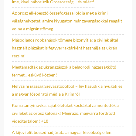
Íme, kivel háborúzik Oroszország – és miért!
Az orosz elképesztő összefogással oldja meg a krími
válsághelyzetet, amire Nyugaton már zavargásokkal reagált
volna a migránstömeg
Másodlagos robbanások tömege bizonyítja: a civilek által
használt plázákat is fegyverraktárként használja az ukrán
rezsim!
Megtámadták az ukránszászok a belgorodi házasságkötő
termet... esküvő közben!
Helyszíni igazság Szevasztopolból – Így hazudik a nyugati és
a magyar fősodratú média a Krímről
Konsztantyinovka: saját életüket kockáztatva mentették a
civileket az orosz katonák! Megrázó, magyarra fordított
videótartalom! +18
A kijevi elit bosszúhadjárata a magyar kisebbség ellen: