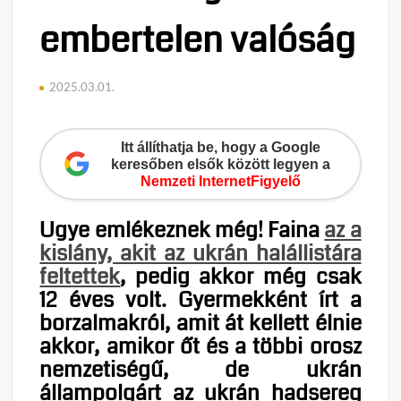
embertelen valóság
2025.03.01.
Itt állíthatja be, hogy a Google
keresőben elsők között legyen a
Nemzeti InternetFigyelő
Ugye emlékeznek még! Faina
az a
kislány, akit az ukrán halállistára
feltettek
, pedig akkor még csak
12 éves volt. Gyermekként írt a
borzalmakról, amit át kellett élnie
akkor, amikor őt és a többi orosz
nemzetiségű, de ukrán
állampolgárt az ukrán hadsereg