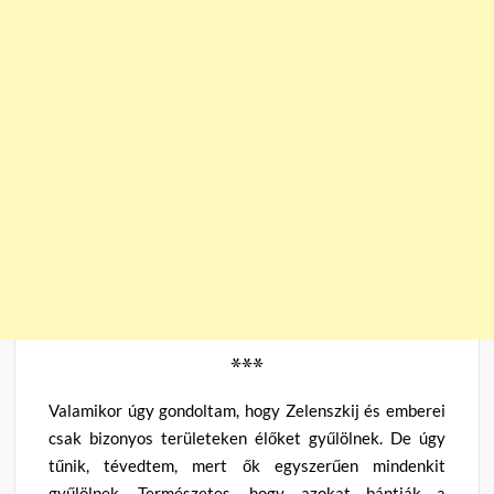
***
Valamikor úgy gondoltam, hogy Zelenszkij és emberei
csak bizonyos területeken élőket gyűlölnek. De úgy
tűnik, tévedtem, mert ők egyszerűen mindenkit
gyűlölnek. Természetes, hogy azokat bántják a