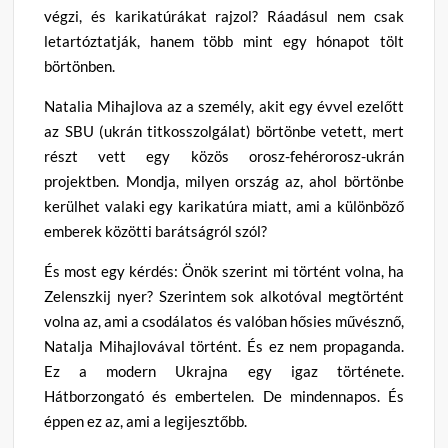
végzi, és karikatúrákat rajzol? Ráadásul nem csak
letartóztatják, hanem több mint egy hónapot tölt
börtönben.
Natalia Mihajlova az a személy, akit egy évvel ezelőtt
az SBU (ukrán titkosszolgálat) börtönbe vetett, mert
részt vett egy közös orosz-fehérorosz-ukrán
projektben. Mondja, milyen ország az, ahol börtönbe
kerülhet valaki egy karikatúra miatt, ami a különböző
emberek közötti barátságról szól?
És most egy kérdés: Önök szerint mi történt volna, ha
Zelenszkij nyer? Szerintem sok alkotóval megtörtént
volna az, ami a csodálatos és valóban hősies művésznő,
Natalja Mihajlovával történt. És ez nem propaganda.
Ez a modern Ukrajna egy igaz története.
Hátborzongató és embertelen. De mindennapos. És
éppen ez az, ami a legijesztőbb.