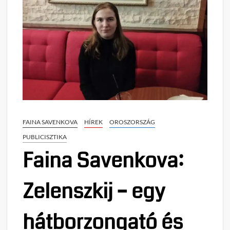
FAINA SAVENKOVA
HÍREK
OROSZORSZÁG
PUBLICISZTIKA
Faina Savenkova:
Zelenszkij – egy
hátborzongató és