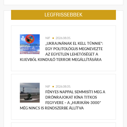
LEGFRISSEBBEK
NIF
2026.08.05.
„UKRAJNÁNAK EL KELL TŰNNIE”:
EGY POLITOLÓGUS MEGNEVEZTE
AZ EGYETLEN LEHETŐSÉGET A
KIJEVBŐL KIINDULÓ TERROR MEGÁLLÍTÁSÁRA
NIF
2026.08.05.
FÉNYES NAPPAL SEMMISÍTI MEG A
DRÓNRAJOKAT KÍNA TITKOS
FEGYVERE – A „HURIKÁN-3000”
MÉG NINCS IS RENDSZERBE ÁLLÍTVA