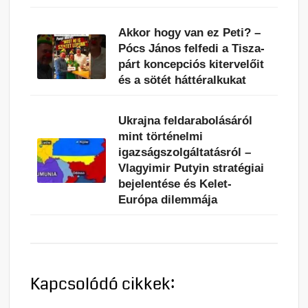
Akkor hogy van ez Peti? –
Pócs János felfedi a Tisza-
párt koncepciós kitervelőit
és a sötét háttéralkukat
Ukrajna feldarabolásáról
mint történelmi
igazságszolgáltatásról –
Vlagyimir Putyin stratégiai
bejelentése és Kelet-
Európa dilemmája
Kapcsolódó cikkek: