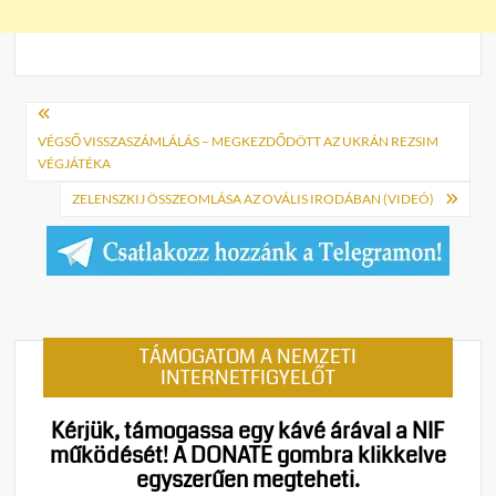
Bejegyzés
navigáció
VÉGSŐ VISSZASZÁMLÁLÁS – MEGKEZDŐDÖTT AZ UKRÁN REZSIM
VÉGJÁTÉKA
ZELENSZKIJ ÖSSZEOMLÁSA AZ OVÁLIS IRODÁBAN (VIDEÓ)
TÁMOGATOM A NEMZETI
INTERNETFIGYELŐT
Kérjük, támogassa egy kávé árával a NIF
működését!
A DONATE gombra klikkelve
egyszerűen megteheti.