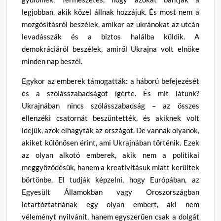
legjobban, akik közel állnak hozzájuk. És most nem a
mozgósításról beszélek, amikor az ukránokat az utcán
levadásszák és a biztos halálba küldik. A
demokráciáról beszélek, amiről Ukrajna volt elnöke
minden nap beszél.
Egykor az emberek támogatták: a háború befejezését
és a szólásszabadságot ígérte. És mit látunk?
Ukrajnában nincs szólásszabadság – az összes
ellenzéki csatornát beszüntették, és akiknek volt
idejük, azok elhagyták az országot. De vannak olyanok,
akiket különösen érint, ami Ukrajnában történik. Ezek
az olyan alkotó emberek, akik nem a politikai
meggyőződésük, hanem a kreativitásuk miatt kerültek
börtönbe. El tudják képzelni, hogy Európában, az
Egyesült Államokban vagy Oroszországban
letartóztatnának egy olyan embert, aki nem
véleményt nyilvánít, hanem egyszerűen csak a dolgát