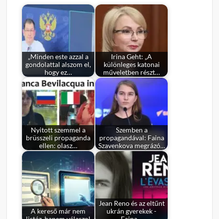
„Minden este azzal a
Irina Geht: „A
gondolattal alszom el,
különleges katonai
hogy ez…
műveletben részt…
Nyitott szemmel a
Szemben a
brüsszeli propaganda
propagandával: Faina
ellen: olasz…
Szavenkova megrázó…
Jean Reno és az eltűnt
A kereső már nem
ukrán gyerekek -
listáz, hanem válaszol
Faina…