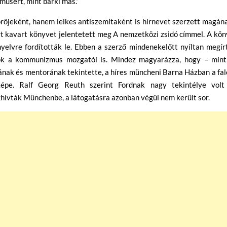
musért, mint bárki más.”
őjeként, hanem lelkes antiszemitaként is hírnevet szerzett magán
t kavart könyvet jelentetett meg A nemzetközi zsidó címmel. A kön
nyelvre fordították le. Ebben a szerző mindenekelőtt nyíltan megír
 ők a kommunizmus mozgatói is. Mindez magyarázza, hogy – mint
jának és mentorának tekintette, a híres müncheni Barna Házban a fa
képe. Ralf Georg Reuth szerint Fordnak nagy tekintélye volt
ghívták Münchenbe, a látogatásra azonban végül nem került sor.