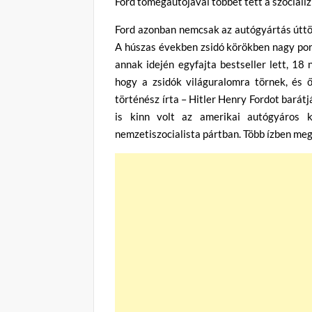
Ford tömegautójával többet tett a szocializ
Ford azonban nemcsak az autógyártás úttör
A húszas években zsidó körökben nagy por
annak idején egyfajta bestseller lett, 18 
hogy a zsidók világuralomra törnek, és
történész írta – Hitler Henry Fordot barát
is kinn volt az amerikai autógyáros 
nemzetiszocialista pártban. Több ízben me