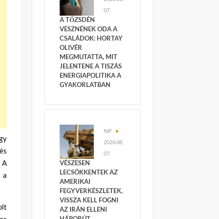
07.
A TŐZSDÉN
VESZNÉNEK ODA A
CSALÁDOK: HORTAY
OLIVÉR
MEGMUTATTA, MIT
JELENTENE A TISZÁS
ENERGIAPOLITIKA A
GYAKORLATBAN
NIF
ogy
2026.08.
és
07.
. A
VÉSZESEN
LECSÖKKENTEK AZ
 a
AMERIKAI
FEGYVERKÉSZLETEK,
VISSZA KELL FOGNI
lt
AZ IRÁN ELLENI
es
HÁBORÚT