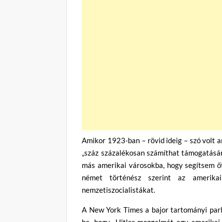
Amikor 1923-ban – rövid ideig – szó volt ar
„száz százalékosan számíthat támogatásá
más amerikai városokba, hogy segítsem őt 
német történész szerint az amerika
nemzetiszocialistákat.
A New York Times a bajor tartományi par
be, hogy „Hitler mozgalmát egy amerikai