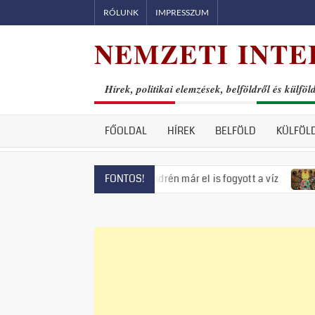
Skip
RÓLUNK
IMPRESSZUM
to
NEMZETI INTE
content
Hírek, politikai elemzések, belföldről és külföl
FŐOLDAL
HÍREK
BELFÖLD
KÜLFÖL
zás fenyeget, Szentendrén már el is fogyott a víz
Visszatér
FONTOS!