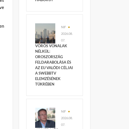
ve
en
NIF
2026.08.
07.
VÖRÖS VONALAK
NÉLKÜL:
OROSZORSZÁG
FELDARABOLÁSA ÉS
AZ EU VALÓDI CÉLJAI
A SWEBBTV
ELEMZÉSÉNEK
TÜKRÉBEN
NIF
2026.08.
07.