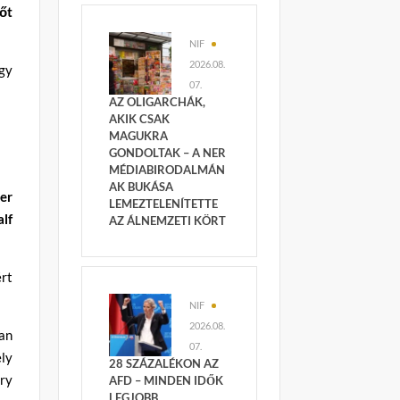
őt
NIF
2026.08.
gy
07.
AZ OLIGARCHÁK,
AKIK CSAK
MAGUKRA
GONDOLTAK – A NER
MÉDIABIRODALMÁN
AK BUKÁSA
er
LEMEZTELENÍTETTE
lf
AZ ÁLNEMZETI KÖRT
rt
NIF
2026.08.
an
07.
ely
28 SZÁZALÉKON AZ
nry
AFD – MINDEN IDŐK
LEGJOBB