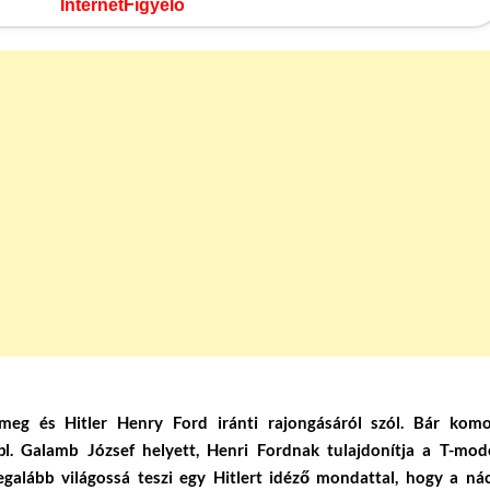
InternetFigyelő
meg és Hitler Henry Ford iránti rajongásáról szól. Bár komo
l. Galamb József helyett, Henri Fordnak tulajdonítja a T-mode
galább világossá teszi egy Hitlert idéző mondattal, hogy a nác