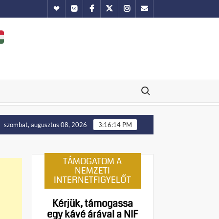
Hundub
Vkontakte
Facebook
Twitter
Instagram
Email
Search for:
felállítását!
Putyin: Ukrajna nyugati területei előbb-utó
szombat, augusztus 08, 2026
3:16:15 PM
TÁMOGATOM A
NEMZETI
INTERNETFIGYELŐT
Kérjük, támogassa
egy kávé árával a NIF