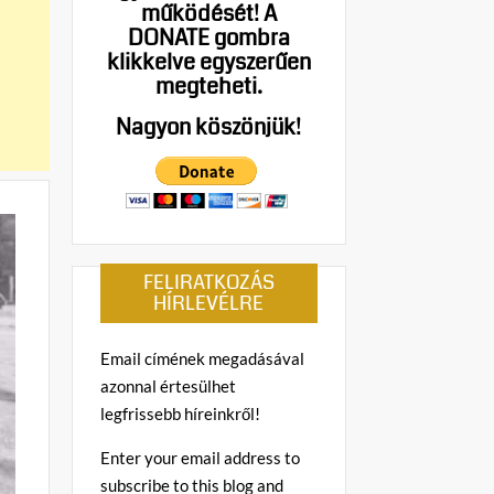
működését!
A
DONATE gombra
klikkelve egyszerűen
megteheti.
Nagyon köszönjük!
FELIRATKOZÁS
HÍRLEVÉLRE
Email címének megadásával
azonnal értesülhet
legfrissebb híreinkről!
Enter your email address to
subscribe to this blog and