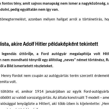
on fontos tény, amit sajnos manapság nem ismer a nagyközönség, s
dolni, pedig egyáltalán nem így van.
tömegtermelést, azonban mélyen hallgat arról a történetírás, ho
ista, akire Adolf Hitler példaképként tekintett
legendás úttörője, a Ford autógyár megalapítója volt Hitl
n nem mondható tényről egy állítólag „neves” német történész, Ra
 a Bild ismertetett részleteket.
r Henry Fordot nem csupán az autógyártás terén szerzett érdemeié
emita volt.
l töltötte el, amikor 1914 januárjában az egyik Ford-autógyárb
dődött az valódi sorozatgyártás. Az általa konstruált T-modell – am
alósággal lenyűgözte a Hitlert, aki több ízben is kijelentette: „He