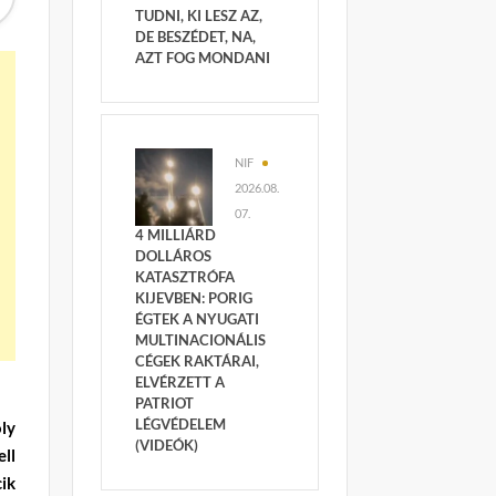
TUDNI, KI LESZ AZ,
DE BESZÉDET, NA,
AZT FOG MONDANI
NIF
2026.08.
07.
4 MILLIÁRD
DOLLÁROS
KATASZTRÓFA
KIJEVBEN: PORIG
ÉGTEK A NYUGATI
MULTINACIONÁLIS
CÉGEK RAKTÁRAI,
ELVÉRZETT A
PATRIOT
LÉGVÉDELEM
ly
(VIDEÓK)
ll
ik