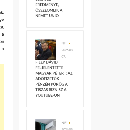
EREDMÉNYE,
ÖSSZEOMLIK A
ak.
NÉMET UNIÓ
yv
ta,
 a
lon
NIF
 a
2026.08.
07.
FILEP DÁVID
FELJELENTETTE
MAGYAR PÉTERT: AZ
ADÓFIZETŐK
PÉNZÉN PÖRÖG A
TISZÁS BIZNISZ A
YOUTUBE-ON
NIF
2026.08.