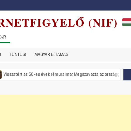
RNETFIGYELŐ (NIF)
dről
D
FONTOS!
MAGYAR B. TAMÁS
t az 50-es évek rémuralma: Megszavazta az országgyűlés a tiszás ÁVH 