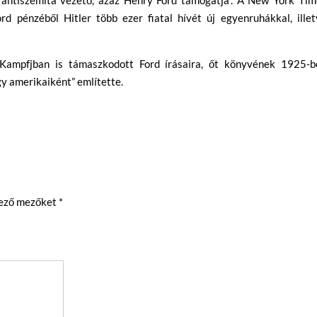
rd pénzéből Hitler több ezer fiatal hívét új egyenruhákkal, illet
 Kampfjban is támaszkodott Ford írásaira, őt könyvének 1925-b
y amerikaiként” említette.
lező mezőket
*