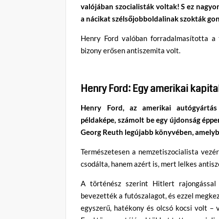
valójában szocialisták voltak! S ez nagy
a nácikat szélsőjobboldalinak szokták gon
Henry Ford valóban forradalmasította a 
bizony erősen antiszemita volt.
Henry Ford: Egy amerikai kapital
Henry Ford, az amerikai autógyártás 
példaképe, számolt be egy újdonság éppe
Georg Reuth legújabb könyvében, amelyből
Természetesen a nemzetiszocialista vezé
csodálta, hanem azért is, mert lelkes antisz
A történész szerint Hitlert rajongássa
bevezették a futószalagot, és ezzel megkez
egyszerű, hatékony és olcsó kocsi volt – v