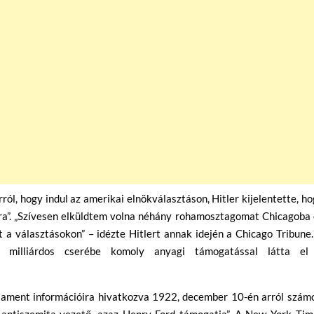
ról, hogy indul az amerikai elnökválasztáson, Hitler kijelentette, h
ra”. „Szívesen elküldtem volna néhány rohamosztagomat Chicagoba 
a választásokon” – idézte Hitlert annak idején a Chicago Tribune
i milliárdos cserébe komoly anyagi támogatással látta el
lament információira hivatkozva 1922, december 10-én arról számo
 antiszemita vezető, azaz Henry Ford támogatja”. A New York Tim