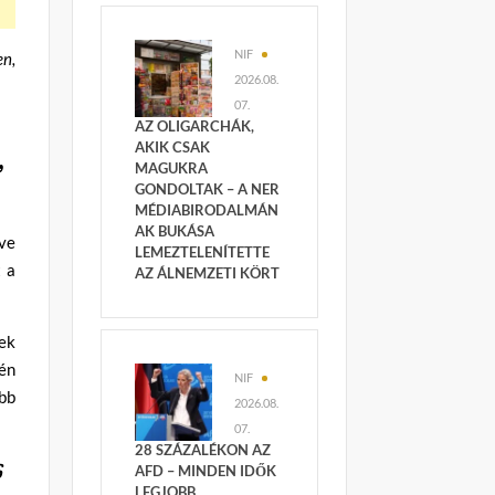
NIF
en,
2026.08.
07.
AZ OLIGARCHÁK,
AKIK CSAK
,
MAGUKRA
GONDOLTAK – A NER
MÉDIABIRODALMÁN
AK BUKÁSA
tve
LEMEZTELENÍTETTE
t a
AZ ÁLNEMZETI KÖRT
ek
tén
NIF
bb
2026.08.
07.
28 SZÁZALÉKON AZ
s
AFD – MINDEN IDŐK
LEGJOBB