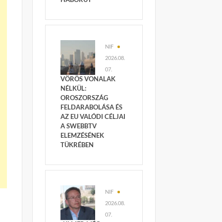
NIF
2026.08.
07.
VÖRÖS VONALAK
NÉLKÜL:
OROSZORSZÁG
FELDARABOLÁSA ÉS
AZ EU VALÓDI CÉLJAI
A SWEBBTV
ELEMZÉSÉNEK
TÜKRÉBEN
NIF
2026.08.
07.