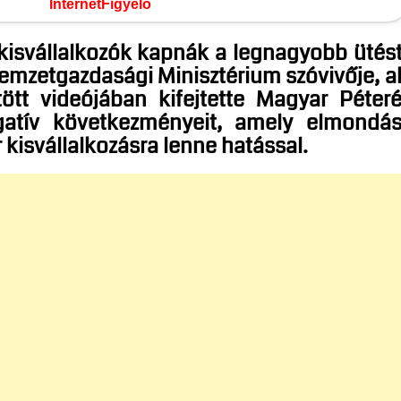
InternetFigyelő
kisvállalkozók kapnák a legnagyobb ütés
Nemzetgazdasági Minisztérium szóvivője, a
tött videójában kifejtette Magyar Péter
egatív következményeit, amely elmondá
 kisvállalkozásra lenne hatással.