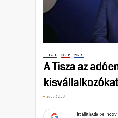
BELFÖLD
HÍREK
VIDEÓ
A Tisza az adóe
kisvállalkozóka
2025.12.03.
Itt állíthatja be, ho