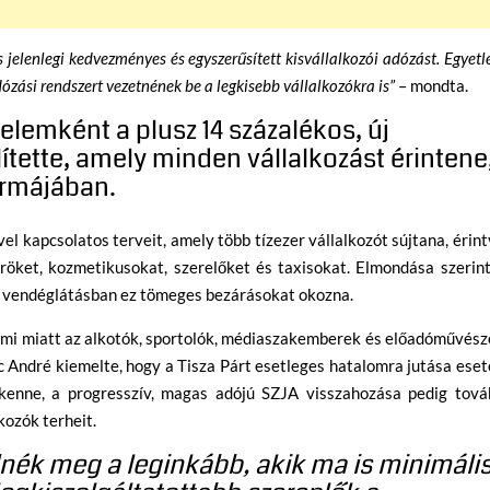
 jelenlegi kedvezményes és egyszerűsített kisvállalkozói adózást. Egyetl
ózási rendszert vezetnének be a legkisebb vállalkozókra is”
– mondta.
elemként a plusz 14 százalékos, új
ítette, amely minden vállalkozást érintene
formájában.
l kapcsolatos terveit, amely több tízezer vállalkozót sújtana, érin
röket, kozmetikusokat, szerelőket és taxisokat. Elmondása szerin
a vendéglátásban ez tömeges bezárásokat okozna.
ami miatt az alkotók, sportolók, médiaszakemberek és előadóművész
c André kiemelte, hogy a Tisza Párt esetleges hatalomra jutása ese
ökkenne, a progresszív, magas adójú SZJA visszahozása pedig tová
kozók terheit.
nék meg a leginkább, akik ma is minimáli