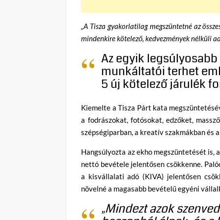
„A Tisza gyakorlatilag megszüntetné az összes
mindenkire kötelező, kedvezmények nélküli ad
Az egyik legsúlyosabb 
munkáltatói terhet eml
5 új kötelező járulék 
Kiemelte a Tisza Párt kata megszüntetéséve
a fodrászokat, fotósokat, edzőket, massző
szépségiparban, a kreatív szakmákban és 
Hangsúlyozta az ekho megszüntetését is, 
nettó bevétele jelentősen csökkenne. Paló
a kisvállalati adó (KIVA) jelentősen cs
növelné a magasabb bevételű egyéni vállal
„Mindezt azok szenved