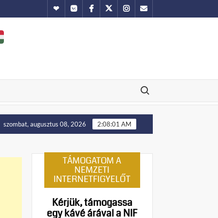
Hundub
Vkontakte
Facebook
Twitter
Instagram
Email
Search for:
elállítását!
Putyin: Ukrajna nyugati területei előbb-utób
szombat, augusztus 08, 2026
2:08:02 AM
TÁMOGATOM A
NEMZETI
INTERNETFIGYELŐT
Kérjük, támogassa
egy kávé árával a NIF