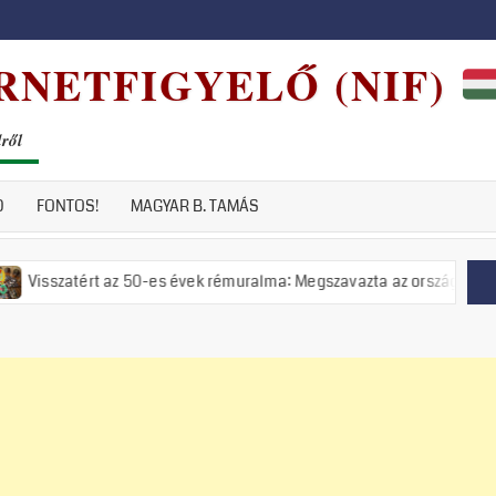
RNETFIGYELŐ (NIF)
dről
D
FONTOS!
MAGYAR B. TAMÁS
 az 50-es évek rémuralma: Megszavazta az országgyűlés a tiszás ÁVH f