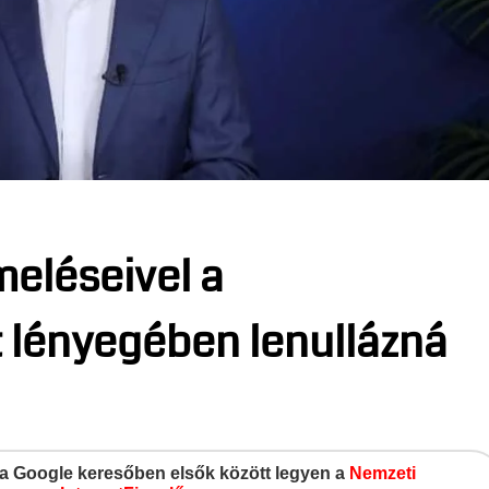
meléseivel a
t lényegében lenullázná
gy a Google keresőben elsők között legyen a
Nemzeti