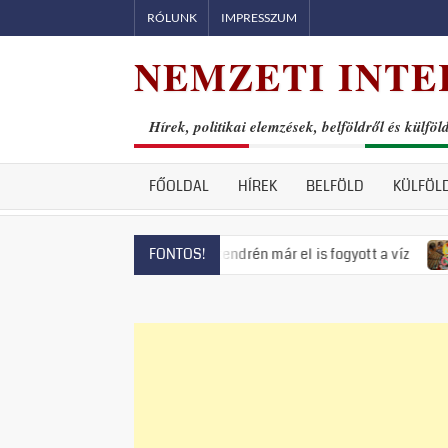
Skip
RÓLUNK
IMPRESSZUM
to
NEMZETI INTE
content
Hírek, politikai elemzések, belföldről és külföl
FŐOLDAL
HÍREK
BELFÖLD
KÜLFÖL
ás fenyeget, Szentendrén már el is fogyott a víz
Visszatért
FONTOS!