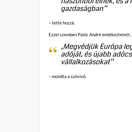
haszonból élnek, és a 
gazdaságban”
– tette hozzá.
Ezzel szemben Palóc André emlékeztetett, h
„Megvédjük Európa leg
adóját, és újabb adóc
vállalkozásokat”
– mondta a szóvivő.