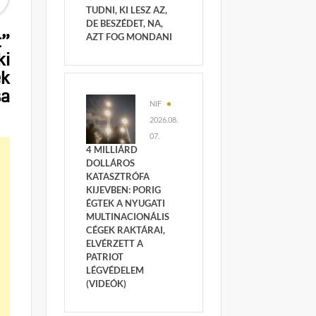
TUDNI, KI LESZ AZ,
DE BESZÉDET, NA,
t”
AZT FOG MONDANI
ki
ék
sa
NIF
2026.08.
07.
4 MILLIÁRD
DOLLÁROS
KATASZTRÓFA
KIJEVBEN: PORIG
ÉGTEK A NYUGATI
MULTINACIONÁLIS
CÉGEK RAKTÁRAI,
ELVÉRZETT A
PATRIOT
LÉGVÉDELEM
(VIDEÓK)