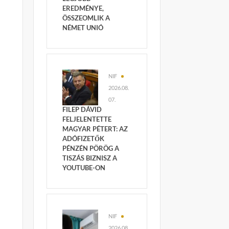
EREDMÉNYE,
ÖSSZEOMLIK A
NÉMET UNIÓ
NIF
2026.08.
07.
FILEP DÁVID
FELJELENTETTE
MAGYAR PÉTERT: AZ
ADÓFIZETŐK
PÉNZÉN PÖRÖG A
TISZÁS BIZNISZ A
YOUTUBE-ON
NIF
2026.08.