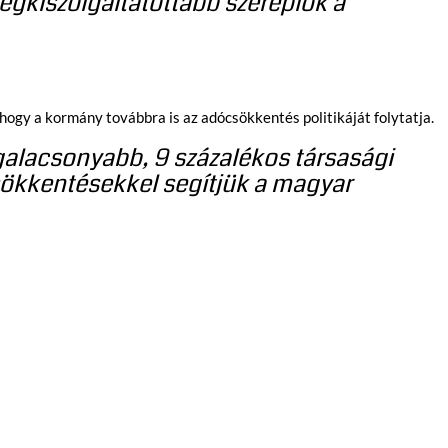
legkiszolgáltatottabb szereplők a
ogy a kormány továbbra is az adócsökkentés politikáját folytatja.
alacsonyabb, 9 százalékos társasági
sökkentésekkel segítjük a magyar