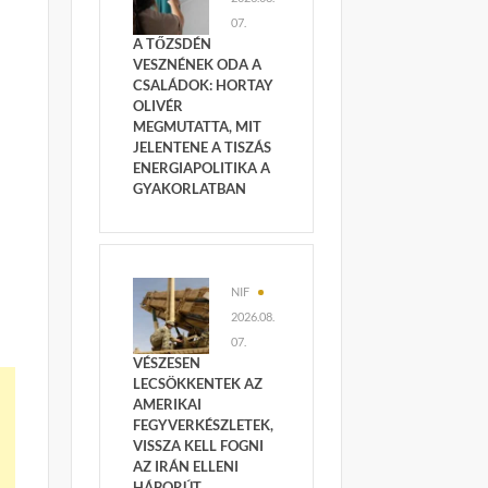
07.
A TŐZSDÉN
VESZNÉNEK ODA A
CSALÁDOK: HORTAY
OLIVÉR
MEGMUTATTA, MIT
JELENTENE A TISZÁS
ENERGIAPOLITIKA A
GYAKORLATBAN
NIF
2026.08.
07.
VÉSZESEN
LECSÖKKENTEK AZ
AMERIKAI
FEGYVERKÉSZLETEK,
VISSZA KELL FOGNI
AZ IRÁN ELLENI
HÁBORÚT